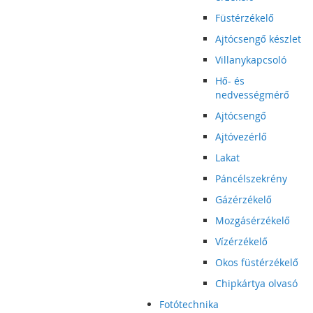
Füstérzékelő
Ajtócsengő készlet
Villanykapcsoló
Hő- és
nedvességmérő
Ajtócsengő
Ajtóvezérlő
Lakat
Páncélszekrény
Gázérzékelő
Mozgásérzékelő
Vízérzékelő
Okos füstérzékelő
Chipkártya olvasó
Fotótechnika