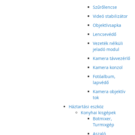
Szűrőlencse
Videó stabilizátor
Objektívsapka
Lencsevédő
Vezeték nélküli
jeladó modul
Kamera távvezérlő
Kamera konzol
Fotóalbum,
lapvédő
Kamera objektív
tok
Háztartási eszköz
Konyhai kisgépek
Botmixer,
Turmixgép
Aszaló