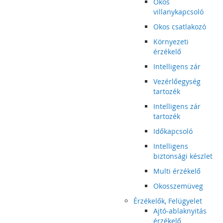
Okos
villanykapcsoló
Okos csatlakozó
Környezeti
érzékelő
Intelligens zár
Vezérlőegység
tartozék
Intelligens zár
tartozék
Időkapcsoló
Intelligens
biztonsági készlet
Multi érzékelő
Okosszemüveg
Érzékelők, Felügyelet
Ajtó-ablaknyitás
érzékelő