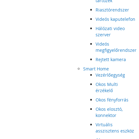
tartozék
Riasztórendszer
Videós kaputelefon
Hálózati video
szerver
Videós
megfigyelőrendszer
Rejtett kamera
Smart Home
Vezérlőegység
Okos Multi
érzékelő
Okos fényforrás
Okos elosztó,
konnektor
Virtuális
asszisztens eszköz