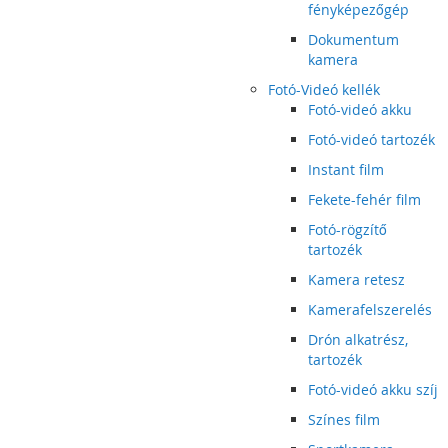
fényképezőgép
Dokumentum
kamera
Fotó-Videó kellék
Fotó-videó akku
Fotó-videó tartozék
Instant film
Fekete-fehér film
Fotó-rögzítő
tartozék
Kamera retesz
Kamerafelszerelés
Drón alkatrész,
tartozék
Fotó-videó akku szíj
Színes film