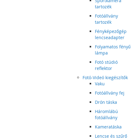
Sportkamera
tartozék
Fotóállvány
tartozék
Fényképezőgép
lencseadapter
Folyamatos fényű
lámpa
Fotó stúdió
reflektor
Fotó-Videó kiegészítők
Vaku
Fotóállvány fej
Drón táska
Háromlábú
fotóállvány
Kameratáska
Lencse és szűrő