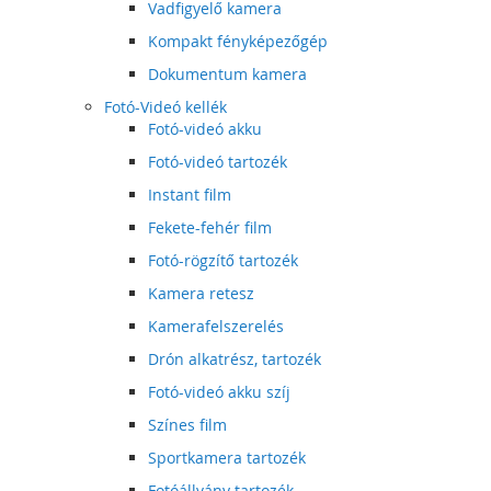
Vadfigyelő kamera
Kompakt fényképezőgép
Dokumentum kamera
Fotó-Videó kellék
Fotó-videó akku
Fotó-videó tartozék
Instant film
Fekete-fehér film
Fotó-rögzítő tartozék
Kamera retesz
Kamerafelszerelés
Drón alkatrész, tartozék
Fotó-videó akku szíj
Színes film
Sportkamera tartozék
Fotóállvány tartozék