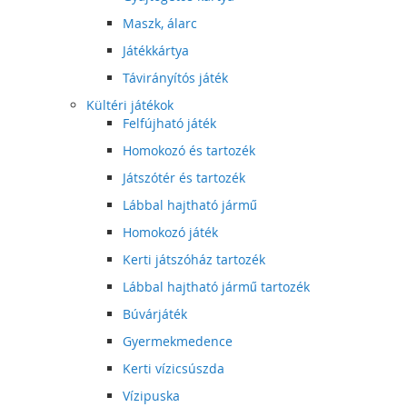
Maszk, álarc
Játékkártya
Távirányítós játék
Kültéri játékok
Felfújható játék
Homokozó és tartozék
Játszótér és tartozék
Lábbal hajtható jármű
Homokozó játék
Kerti játszóház tartozék
Lábbal hajtható jármű tartozék
Búvárjáték
Gyermekmedence
Kerti vízicsúszda
Vízipuska