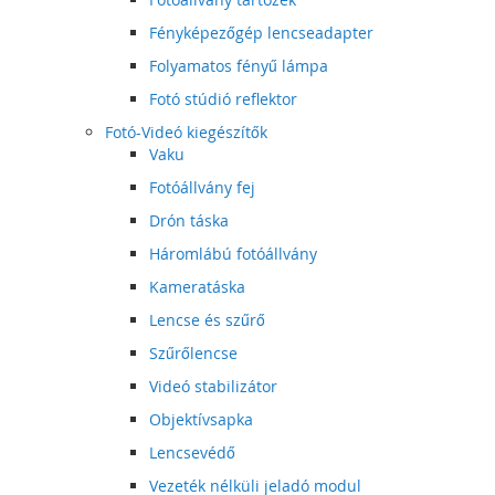
Fényképezőgép lencseadapter
Folyamatos fényű lámpa
Fotó stúdió reflektor
Fotó-Videó kiegészítők
Vaku
Fotóállvány fej
Drón táska
Háromlábú fotóállvány
Kameratáska
Lencse és szűrő
Szűrőlencse
Videó stabilizátor
Objektívsapka
Lencsevédő
Vezeték nélküli jeladó modul