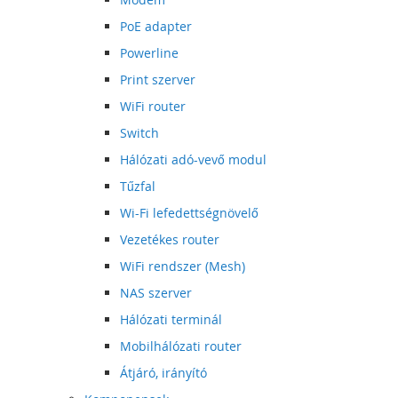
PoE adapter
Powerline
Print szerver
WiFi router
Switch
Hálózati adó-vevő modul
Tűzfal
Wi-Fi lefedettségnövelő
Vezetékes router
WiFi rendszer (Mesh)
NAS szerver
Hálózati terminál
Mobilhálózati router
Átjáró, irányító