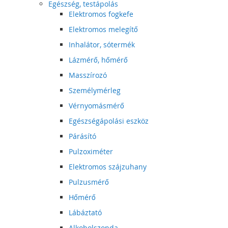
Egészség, testápolás
Elektromos fogkefe
Elektromos melegítő
Inhalátor, sótermék
Lázmérő, hőmérő
Masszírozó
Személymérleg
Vérnyomásmérő
Egészségápolási eszköz
Párásító
Pulzoximéter
Elektromos szájzuhany
Pulzusmérő
Hőmérő
Lábáztató
Alkoholszonda