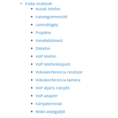
Irodai eszközök
Asztali telefon
Iratmegsemmisítő
Laminálógép
Projektor
Vonalkódolvasó
Diktafon
VoIP telefon
VoIP telefonközpont
Videokonferencia rendszer
Videokonferencia kamera
VoIP átjáró, irányító
VoIP adapter
Kártyaterminál
Mobil adatgyűjtő