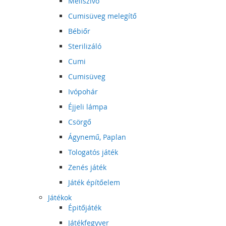
Mellszívó
Cumisüveg melegítő
Bébiőr
Sterilizáló
Cumi
Cumisüveg
Ivópohár
Éjjeli lámpa
Csörgő
Ágynemű, Paplan
Tologatós játék
Zenés játék
Játék építőelem
Játékok
Épitőjáték
Játékfegyver