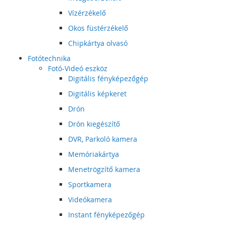
Vízérzékelő
Okos füstérzékelő
Chipkártya olvasó
Fotótechnika
Fotó-Videó eszköz
Digitális fényképezőgép
Digitális képkeret
Drón
Drón kiegészítő
DVR, Parkoló kamera
Memóriakártya
Menetrögzítő kamera
Sportkamera
Videókamera
Instant fényképezőgép