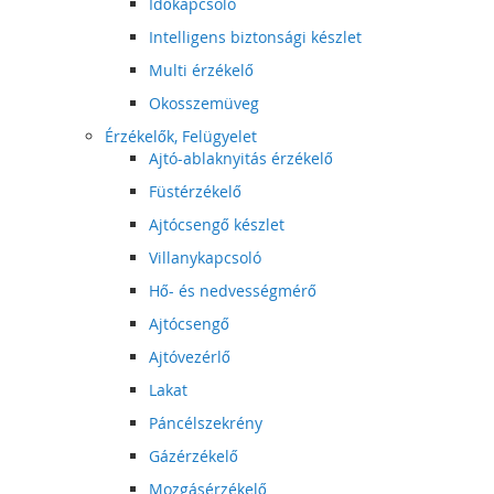
Időkapcsoló
Intelligens biztonsági készlet
Multi érzékelő
Okosszemüveg
Érzékelők, Felügyelet
Ajtó-ablaknyitás érzékelő
Füstérzékelő
Ajtócsengő készlet
Villanykapcsoló
Hő- és nedvességmérő
Ajtócsengő
Ajtóvezérlő
Lakat
Páncélszekrény
Gázérzékelő
Mozgásérzékelő