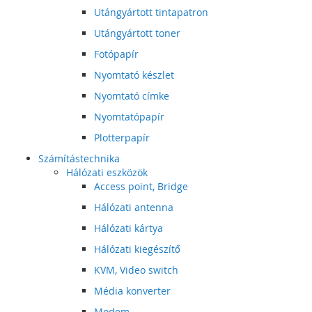
Utángyártott tintapatron
Utángyártott toner
Fotópapír
Nyomtató készlet
Nyomtató címke
Nyomtatópapír
Plotterpapír
Számítástechnika
Hálózati eszközök
Access point, Bridge
Hálózati antenna
Hálózati kártya
Hálózati kiegészítő
KVM, Video switch
Média konverter
Modem