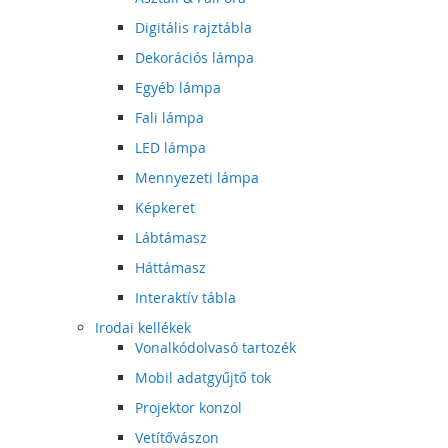
Digitális rajztábla
Dekorációs lámpa
Egyéb lámpa
Fali lámpa
LED lámpa
Mennyezeti lámpa
Képkeret
Lábtámasz
Háttámasz
Interaktív tábla
Irodai kellékek
Vonalkódolvasó tartozék
Mobil adatgyűjtő tok
Projektor konzol
Vetítővászon