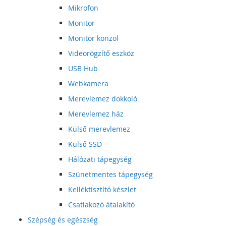
Mikrofon
Monitor
Monitor konzol
Videorögzítő eszköz
USB Hub
Webkamera
Merevlemez dokkoló
Merevlemez ház
Külső merevlemez
Külső SSD
Hálózati tápegység
Szünetmentes tápegység
Kelléktisztító készlet
Csatlakozó átalakító
Szépség és egészség