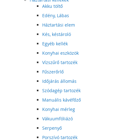
Akku töltő
Edény, Lábas
Háztartási elem
Kés, késtároló
Egyéb kellék
Konyhai eszközök
Vízszűrő tartozék
Fűszerőrlő
Időjárás állomás
Szódagép tartozék
Manuális kávéfőző
Konyhai mérleg
Vákuumfóliázó
Serpenyő
Porszívó tartozék