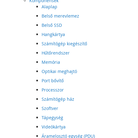
Komponensek
Alaplap
Belső merevlemez
Belső SSD
Hangkártya
Számítógép kiegészítő
Hűtőrendszer
Memória
Optikai meghajtó
Port bővítő
Processzor
Számítógép ház
Szoftver
Tápegység
Videókártya
Áramelosztó egység (PDU)