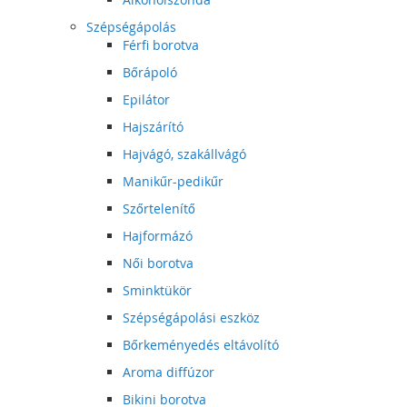
Szépségápolás
Férfi borotva
Bőrápoló
Epilátor
Hajszárító
Hajvágó, szakállvágó
Manikűr-pedikűr
Szőrtelenítő
Hajformázó
Női borotva
Sminktükör
Szépségápolási eszköz
Bőrkeményedés eltávolító
Aroma diffúzor
Bikini borotva