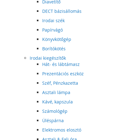
Diavetítő
DECT bázisállomás
Irodai szék
Papírvágó
Könyvkötőgép
Borítókötés
Irodai kiegészítők
Hát- és lábtámasz
Prezentációs eszköz
Széf, Pénzkazetta
Asztali lámpa
Kávé, kapszula
Számológép
Üléspárna
Elektromos elosztó
Asztali & Fali óra