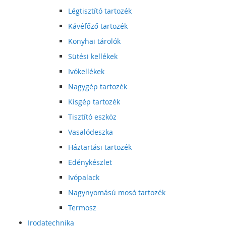
Légtisztító tartozék
Kávéfőző tartozék
Konyhai tárolók
Sütési kellékek
Ivókellékek
Nagygép tartozék
Kisgép tartozék
Tisztító eszköz
Vasalódeszka
Háztartási tartozék
Edénykészlet
Ivópalack
Nagynyomású mosó tartozék
Termosz
Irodatechnika