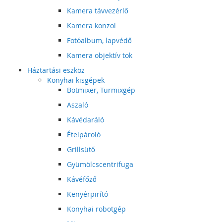
Kamera távvezérlő
Kamera konzol
Fotóalbum, lapvédő
Kamera objektív tok
Háztartási eszköz
Konyhai kisgépek
Botmixer, Turmixgép
Aszaló
Kávédaráló
Ételpároló
Grillsütő
Gyümölcscentrifuga
Kávéfőző
Kenyérpirító
Konyhai robotgép