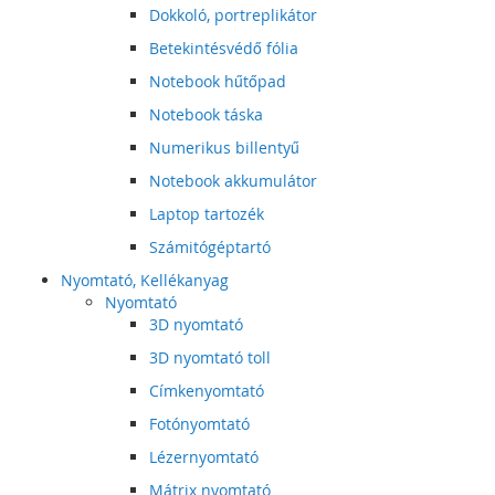
Dokkoló, portreplikátor
Betekintésvédő fólia
Notebook hűtőpad
Notebook táska
Numerikus billentyű
Notebook akkumulátor
Laptop tartozék
Számitógéptartó
Nyomtató, Kellékanyag
Nyomtató
3D nyomtató
3D nyomtató toll
Címkenyomtató
Fotónyomtató
Lézernyomtató
Mátrix nyomtató