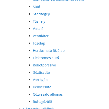
Sütő
Szárítógép
Tűzhely
Vasaló
Ventilátor
Főzőlap
Hordozható főzőlap
Elektromos sütő
Robotporszívó
Gőztisztító
Varrógép
Kenyérsütő
Gőzvasaló állomás
Ruhagőzölő
Háztartási kellékek