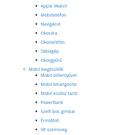
Apple iWatch
Mobiltelefon
Navigáció
Okosóra
Okostelefon
Táblagép
Okosgyűrű
Mobil kiegészítők
Mobil billentyűzet
Mobil kihangosító
Mobil eszköz tartó
PowerBank
Szelfi bot, gimbal
Érintőtoll
VR szemüveg