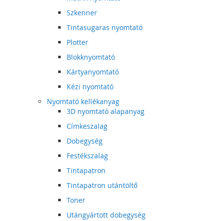
Szkenner
Tintasugaras nyomtató
Plotter
Blokknyomtató
Kártyanyomtató
Kézi nyomtató
Nyomtató kellékanyag
3D nyomtató alapanyag
Címkeszalag
Dobegység
Festékszalag
Tintapatron
Tintapatron utántöltő
Toner
Utángyártott dobegység