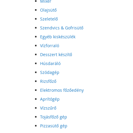
Mixer
Olajsütő
Szeletelő
Szendvics & Gofrisütő
Egyéb kiskészülék
Vízforraló
Desszert készítő
Húsdaráló
Szódagép
Rizsfőző
Elektromos főzőedény
Aprítógép
Vízszűrő
Tojásfőző gép
Pizzasütő gép