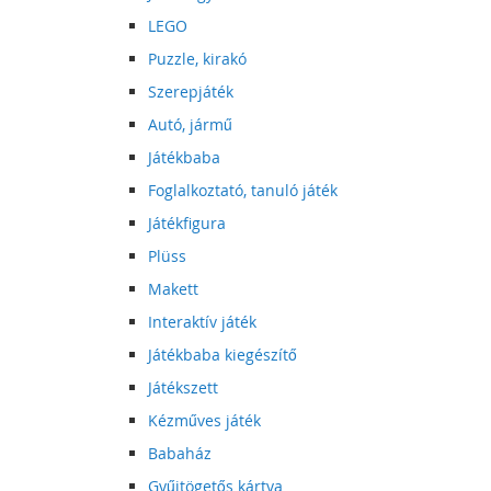
LEGO
Puzzle, kirakó
Szerepjáték
Autó, jármű
Játékbaba
Foglalkoztató, tanuló játék
Játékfigura
Plüss
Makett
Interaktív játék
Játékbaba kiegészítő
Játékszett
Kézműves játék
Babaház
Gyűjtögetős kártya