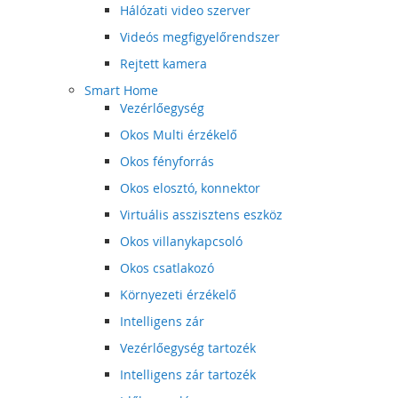
Hálózati video szerver
Videós megfigyelőrendszer
Rejtett kamera
Smart Home
Vezérlőegység
Okos Multi érzékelő
Okos fényforrás
Okos elosztó, konnektor
Virtuális asszisztens eszköz
Okos villanykapcsoló
Okos csatlakozó
Környezeti érzékelő
Intelligens zár
Vezérlőegység tartozék
Intelligens zár tartozék