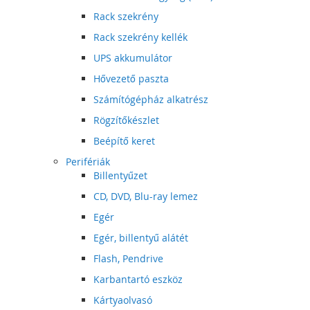
Rack szekrény
Rack szekrény kellék
UPS akkumulátor
Hővezető paszta
Számítógépház alkatrész
Rögzítőkészlet
Beépítő keret
Perifériák
Billentyűzet
CD, DVD, Blu-ray lemez
Egér
Egér, billentyű alátét
Flash, Pendrive
Karbantartó eszköz
Kártyaolvasó