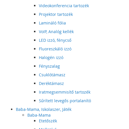
Videokonferencia tartozék
Projektor tartozék
Lamináló fólia
VoIP, Analóg kellék
LED izzó, fénycső
Fluoreszkáló izzó
Halogén izzó
Fényszalag
Csuklótámasz
Deréktámasz
Iratmegsemmisítő tartozék
Sűrített levegős portalanító
Baba-Mama, Iskolaszer, Játék
Baba-Mama
Etetőszék