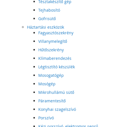
Tésztakészítő gép
Tejhabosító
Gofrisütő
Háztartási eszközök
Fagyasztószekrény
Villanymelegítő
Hűtőszekrény
Klímaberendezés
Légtisztító készülék
Mosogatógép
Mosógép
Mikrohullámú sütő
Páramentesítő
Konyhai szagelszívó
Porszívó
Kézi porszívó, elektromos seprű