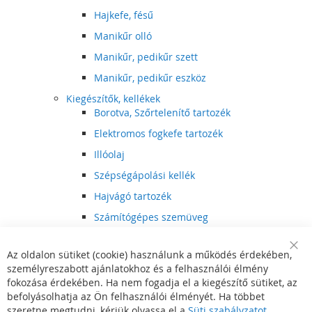
Hajkefe, fésű
Manikűr olló
Manikűr, pedikűr szett
Manikűr, pedikűr eszköz
Kiegészítők, kellékek
Borotva, Szőrtelenítő tartozék
Elektromos fogkefe tartozék
Illóolaj
Szépségápolási kellék
Hajvágó tartozék
Számítógépes szemüveg
Egészségápolási kellék
Az oldalon sütiket (cookie) használunk a működés érdekében,
Hajvágó kiegészítő
Clo
személyreszabott ajánlatokhoz és a felhasználói élmény
Coo
Szórakoztató elektronika
Bar
fokozása érdekében. Ha nem fogadja el a kiegészítő sütiket, az
Multimédia
befolyásolhatja az Ön felhasználói élményét. Ha többet
DVD, BluRay lejátszó
szeretne megtudni, kérjük olvassa el a
Süti szabályzatot