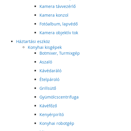
Kamera távvezérlő
Kamera konzol
Fotóalbum, lapvédő
Kamera objektív tok
Háztartási eszköz
Konyhai kisgépek
Botmixer, Turmixgép
Aszaló
Kávédaráló
Ételpároló
Grillsütő
Gyümölcscentrifuga
Kávéfőző
Kenyérpirító
Konyhai robotgép