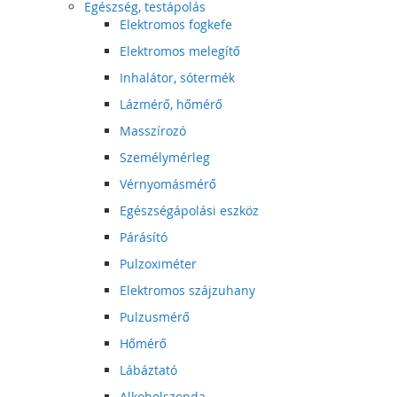
Egészség, testápolás
Elektromos fogkefe
Elektromos melegítő
Inhalátor, sótermék
Lázmérő, hőmérő
Masszírozó
Személymérleg
Vérnyomásmérő
Egészségápolási eszköz
Párásító
Pulzoximéter
Elektromos szájzuhany
Pulzusmérő
Hőmérő
Lábáztató
Alkoholszonda