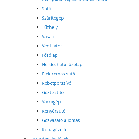
Sütő
Szárítógép
Tűzhely
Vasaló
Ventilátor
Főzőlap
Hordozható főzőlap
Elektromos sütő
Robotporszívó
Gőztisztító
Varrógép
Kenyérsütő
Gőzvasaló állomás
Ruhagőzölő
Háztartási kellékek