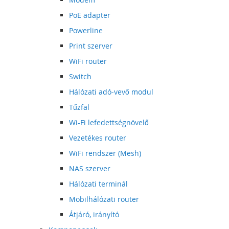
PoE adapter
Powerline
Print szerver
WiFi router
Switch
Hálózati adó-vevő modul
Tűzfal
Wi-Fi lefedettségnövelő
Vezetékes router
WiFi rendszer (Mesh)
NAS szerver
Hálózati terminál
Mobilhálózati router
Átjáró, irányító