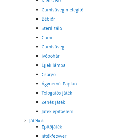
Mellszívó
Cumisüveg melegítő
Bébiőr
Sterilizáló
Cumi
Cumisüveg
Ivópohár
Éjjeli lámpa
Csörgő
Ágynemű, Paplan
Tologatós játék
Zenés játék
Játék építőelem
Játékok
Épitőjáték
Játékfegyver