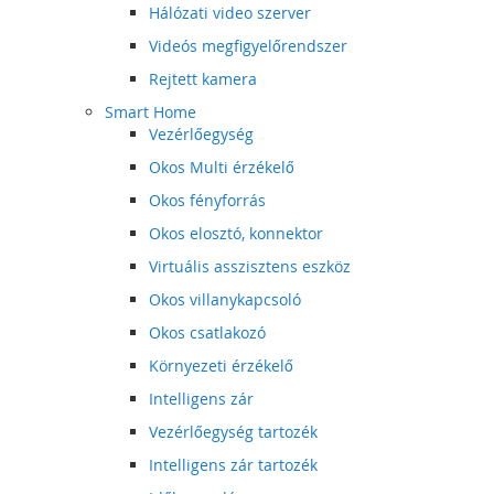
Hálózati video szerver
Videós megfigyelőrendszer
Rejtett kamera
Smart Home
Vezérlőegység
Okos Multi érzékelő
Okos fényforrás
Okos elosztó, konnektor
Virtuális asszisztens eszköz
Okos villanykapcsoló
Okos csatlakozó
Környezeti érzékelő
Intelligens zár
Vezérlőegység tartozék
Intelligens zár tartozék