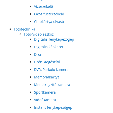
Vízérzékelő
Okos füstérzékelő
Chipkártya olvasó
Fotótechnika
Fotó-Videó eszköz
Digitális fényképezőgép
Digitális képkeret
Drón
Drón kiegészítő
DVR, Parkoló kamera
Memóriakártya
Menetrögzítő kamera
Sportkamera
Videókamera
Instant fényképezőgép