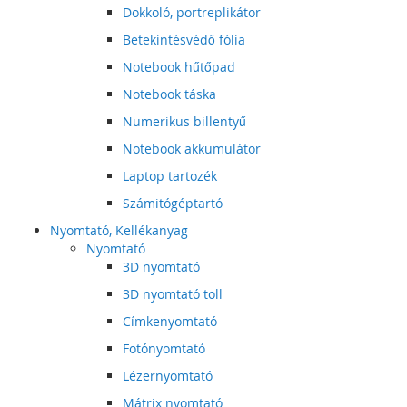
Dokkoló, portreplikátor
Betekintésvédő fólia
Notebook hűtőpad
Notebook táska
Numerikus billentyű
Notebook akkumulátor
Laptop tartozék
Számitógéptartó
Nyomtató, Kellékanyag
Nyomtató
3D nyomtató
3D nyomtató toll
Címkenyomtató
Fotónyomtató
Lézernyomtató
Mátrix nyomtató