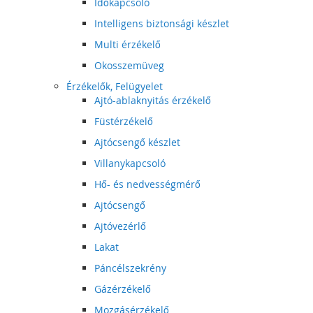
Időkapcsoló
Intelligens biztonsági készlet
Multi érzékelő
Okosszemüveg
Érzékelők, Felügyelet
Ajtó-ablaknyitás érzékelő
Füstérzékelő
Ajtócsengő készlet
Villanykapcsoló
Hő- és nedvességmérő
Ajtócsengő
Ajtóvezérlő
Lakat
Páncélszekrény
Gázérzékelő
Mozgásérzékelő