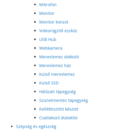
Mikrofon
Monitor
Monitor konzol
Videorögzítő eszköz
USB Hub
Webkamera
Merevlemez dokkoló
Merevlemez ház
Külső merevlemez
Külső SSD
Hálózati tápegység
Szünetmentes tápegység
Kelléktisztító készlet
Csatlakozó átalakító
Szépség és egészség