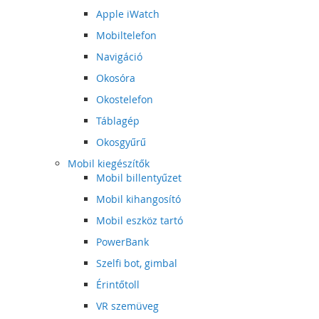
Apple iWatch
Mobiltelefon
Navigáció
Okosóra
Okostelefon
Táblagép
Okosgyűrű
Mobil kiegészítők
Mobil billentyűzet
Mobil kihangosító
Mobil eszköz tartó
PowerBank
Szelfi bot, gimbal
Érintőtoll
VR szemüveg