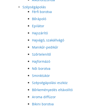
Szépségápolás
Férfi borotva
Bőrápoló
Epilátor
Hajszárító
Hajvágó, szakállvágó
Manikűr-pedikűr
Szőrtelenítő
Hajformázó
Női borotva
Sminktükör
Szépségápolási eszköz
Bőrkeményedés eltávolító
Aroma diffúzor
Bikini borotva