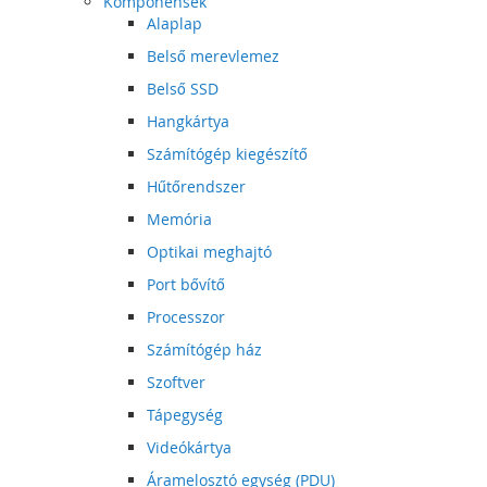
Komponensek
Alaplap
Belső merevlemez
Belső SSD
Hangkártya
Számítógép kiegészítő
Hűtőrendszer
Memória
Optikai meghajtó
Port bővítő
Processzor
Számítógép ház
Szoftver
Tápegység
Videókártya
Áramelosztó egység (PDU)