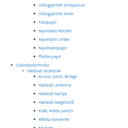
Utángyártott tintapatron
Utángyártott toner
Fotópapír
Nyomtató készlet
Nyomtató címke
Nyomtatópapír
Plotterpapír
Számítástechnika
Hálózati eszközök
Access point, Bridge
Hálózati antenna
Hálózati kártya
Hálózati kiegészítő
KVM, Video switch
Média konverter
Modem