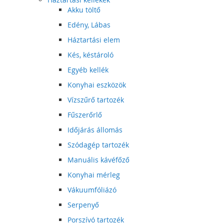
Akku töltő
Edény, Lábas
Háztartási elem
Kés, késtároló
Egyéb kellék
Konyhai eszközök
Vízszűrő tartozék
Fűszerőrlő
Időjárás állomás
Szódagép tartozék
Manuális kávéfőző
Konyhai mérleg
Vákuumfóliázó
Serpenyő
Porszívó tartozék