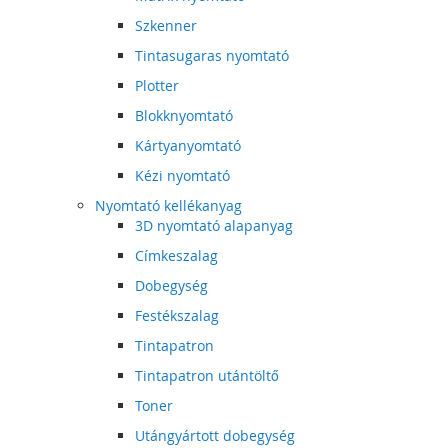
Szkenner
Tintasugaras nyomtató
Plotter
Blokknyomtató
Kártyanyomtató
Kézi nyomtató
Nyomtató kellékanyag
3D nyomtató alapanyag
Címkeszalag
Dobegység
Festékszalag
Tintapatron
Tintapatron utántöltő
Toner
Utángyártott dobegység