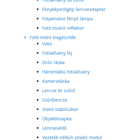
Fényképezőgép lencseadapter
Folyamatos fényű lámpa
Fotó stúdió reflektor
Fotó-Videó kiegészítők
Vaku
Fotóállvány fej
Drón táska
Háromlábú fotóállvány
Kameratáska
Lencse és szűrő
Szűrőlencse
Videó stabilizátor
Objektívsapka
Lencsevédő
Vezeték nélküli jeladó modul