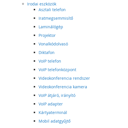
Irodai eszközök
Asztali telefon
Iratmegsemmisítő
Laminálógép
Projektor
Vonalkódolvasó
Diktafon
VoIP telefon
VoIP telefonközpont
Videokonferencia rendszer
Videokonferencia kamera
VoIP átjáró, irányító
VoIP adapter
Kártyaterminál
Mobil adatgyűjtő