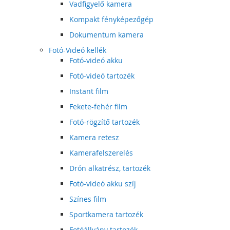
Vadfigyelő kamera
Kompakt fényképezőgép
Dokumentum kamera
Fotó-Videó kellék
Fotó-videó akku
Fotó-videó tartozék
Instant film
Fekete-fehér film
Fotó-rögzítő tartozék
Kamera retesz
Kamerafelszerelés
Drón alkatrész, tartozék
Fotó-videó akku szíj
Színes film
Sportkamera tartozék
Fotóállvány tartozék