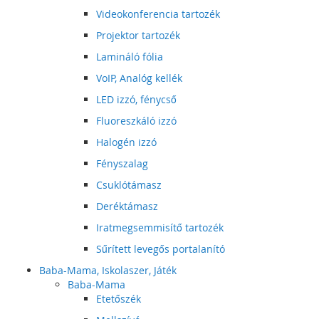
Videokonferencia tartozék
Projektor tartozék
Lamináló fólia
VoIP, Analóg kellék
LED izzó, fénycső
Fluoreszkáló izzó
Halogén izzó
Fényszalag
Csuklótámasz
Deréktámasz
Iratmegsemmisítő tartozék
Sűrített levegős portalanító
Baba-Mama, Iskolaszer, Játék
Baba-Mama
Etetőszék