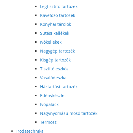
Légtisztító tartozék
Kávéfőző tartozék
Konyhai tárolók
Sütési kellékek
Ivókellékek
Nagygép tartozék
Kisgép tartozék
Tisztító eszköz
Vasalódeszka
Háztartási tartozék
Edénykészlet
Ivópalack
Nagynyomású mosó tartozék
Termosz
Irodatechnika