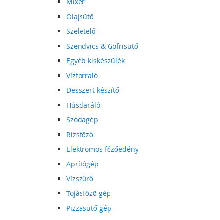
Mixer
Olajsütő
Szeletelő
Szendvics & Gofrisütő
Egyéb kiskészülék
Vízforraló
Desszert készítő
Húsdaráló
Szódagép
Rizsfőző
Elektromos főzőedény
Aprítógép
Vízszűrő
Tojásfőző gép
Pizzasütő gép