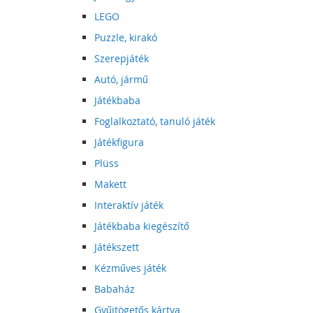
LEGO
Puzzle, kirakó
Szerepjáték
Autó, jármű
Játékbaba
Foglalkoztató, tanuló játék
Játékfigura
Plüss
Makett
Interaktív játék
Játékbaba kiegészítő
Játékszett
Kézműves játék
Babaház
Gyűjtögetős kártya