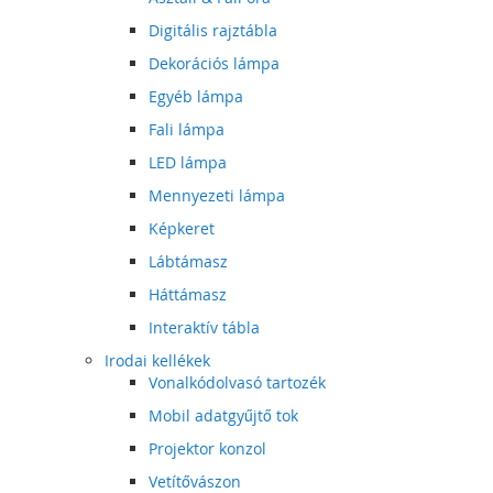
Digitális rajztábla
Dekorációs lámpa
Egyéb lámpa
Fali lámpa
LED lámpa
Mennyezeti lámpa
Képkeret
Lábtámasz
Háttámasz
Interaktív tábla
Irodai kellékek
Vonalkódolvasó tartozék
Mobil adatgyűjtő tok
Projektor konzol
Vetítővászon