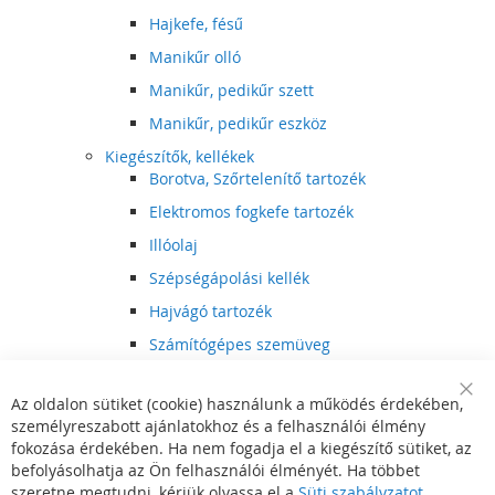
Hajkefe, fésű
Manikűr olló
Manikűr, pedikűr szett
Manikűr, pedikűr eszköz
Kiegészítők, kellékek
Borotva, Szőrtelenítő tartozék
Elektromos fogkefe tartozék
Illóolaj
Szépségápolási kellék
Hajvágó tartozék
Számítógépes szemüveg
Egészségápolási kellék
Az oldalon sütiket (cookie) használunk a működés érdekében,
Hajvágó kiegészítő
Clo
személyreszabott ajánlatokhoz és a felhasználói élmény
Coo
Szórakoztató elektronika
Bar
fokozása érdekében. Ha nem fogadja el a kiegészítő sütiket, az
Multimédia
befolyásolhatja az Ön felhasználói élményét. Ha többet
DVD, BluRay lejátszó
szeretne megtudni, kérjük olvassa el a
Süti szabályzatot