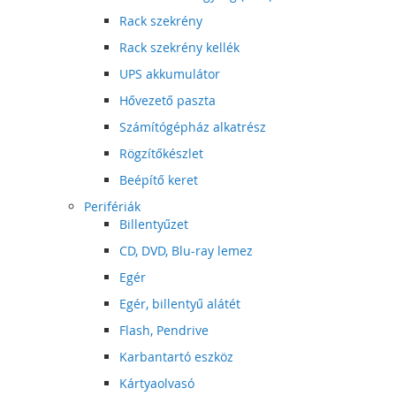
Rack szekrény
Rack szekrény kellék
UPS akkumulátor
Hővezető paszta
Számítógépház alkatrész
Rögzítőkészlet
Beépítő keret
Perifériák
Billentyűzet
CD, DVD, Blu-ray lemez
Egér
Egér, billentyű alátét
Flash, Pendrive
Karbantartó eszköz
Kártyaolvasó