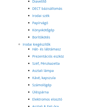
Diavetítő
DECT bázisállomás
Irodai szék
Papírvágó
Könyvkötőgép
Borítókötés
Irodai kiegészítők
Hát- és lábtámasz
Prezentációs eszköz
Széf, Pénzkazetta
Asztali lámpa
Kávé, kapszula
Számológép
Üléspárna
Elektromos elosztó
Asztali & Fali óra