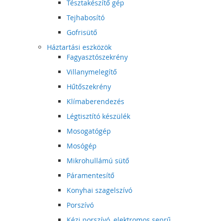
Tésztakészítő gép
Tejhabosító
Gofrisütő
Háztartási eszközök
Fagyasztószekrény
Villanymelegítő
Hűtőszekrény
Klímaberendezés
Légtisztító készülék
Mosogatógép
Mosógép
Mikrohullámú sütő
Páramentesítő
Konyhai szagelszívó
Porszívó
Kézi porszívó, elektromos seprű