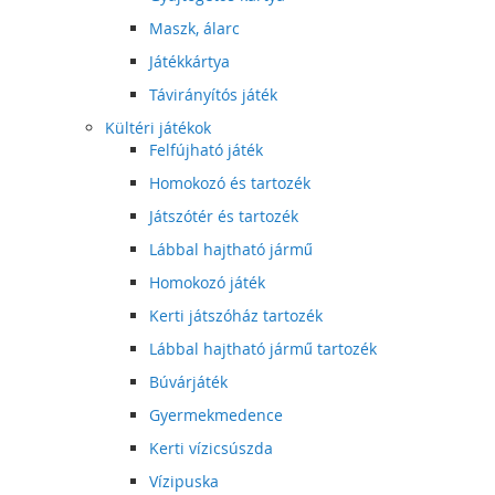
Maszk, álarc
Játékkártya
Távirányítós játék
Kültéri játékok
Felfújható játék
Homokozó és tartozék
Játszótér és tartozék
Lábbal hajtható jármű
Homokozó játék
Kerti játszóház tartozék
Lábbal hajtható jármű tartozék
Búvárjáték
Gyermekmedence
Kerti vízicsúszda
Vízipuska