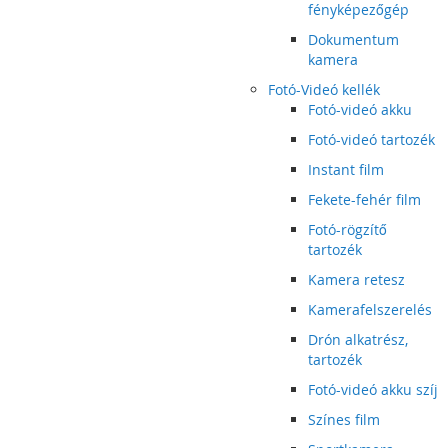
fényképezőgép
Dokumentum
kamera
Fotó-Videó kellék
Fotó-videó akku
Fotó-videó tartozék
Instant film
Fekete-fehér film
Fotó-rögzítő
tartozék
Kamera retesz
Kamerafelszerelés
Drón alkatrész,
tartozék
Fotó-videó akku szíj
Színes film