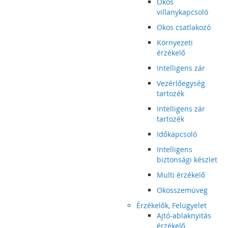
Okos
villanykapcsoló
Okos csatlakozó
Környezeti
érzékelő
Intelligens zár
Vezérlőegység
tartozék
Intelligens zár
tartozék
Időkapcsoló
Intelligens
biztonsági készlet
Multi érzékelő
Okosszemüveg
Érzékelők, Felügyelet
Ajtó-ablaknyitás
érzékelő