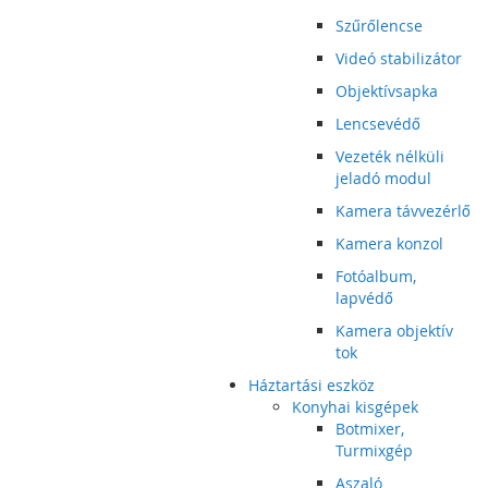
Szűrőlencse
Videó stabilizátor
Objektívsapka
Lencsevédő
Vezeték nélküli
jeladó modul
Kamera távvezérlő
Kamera konzol
Fotóalbum,
lapvédő
Kamera objektív
tok
Háztartási eszköz
Konyhai kisgépek
Botmixer,
Turmixgép
Aszaló