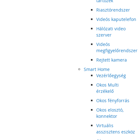
tartozék
Riasztórendszer
Videós kaputelefon
Hálózati video
szerver
Videós
megfigyelőrendszer
Rejtett kamera
Smart Home
Vezérlőegység
Okos Multi
érzékelő
Okos fényforrás
Okos elosztó,
konnektor
Virtuális
asszisztens eszköz