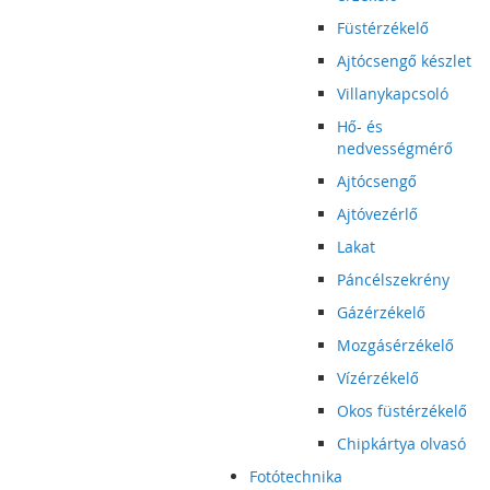
Füstérzékelő
Ajtócsengő készlet
Villanykapcsoló
Hő- és
nedvességmérő
Ajtócsengő
Ajtóvezérlő
Lakat
Páncélszekrény
Gázérzékelő
Mozgásérzékelő
Vízérzékelő
Okos füstérzékelő
Chipkártya olvasó
Fotótechnika