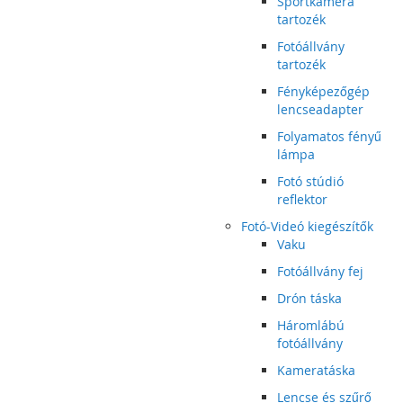
Sportkamera
tartozék
Fotóállvány
tartozék
Fényképezőgép
lencseadapter
Folyamatos fényű
lámpa
Fotó stúdió
reflektor
Fotó-Videó kiegészítők
Vaku
Fotóállvány fej
Drón táska
Háromlábú
fotóállvány
Kameratáska
Lencse és szűrő