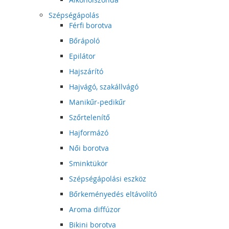
Szépségápolás
Férfi borotva
Bőrápoló
Epilátor
Hajszárító
Hajvágó, szakállvágó
Manikűr-pedikűr
Szőrtelenítő
Hajformázó
Női borotva
Sminktükör
Szépségápolási eszköz
Bőrkeményedés eltávolító
Aroma diffúzor
Bikini borotva