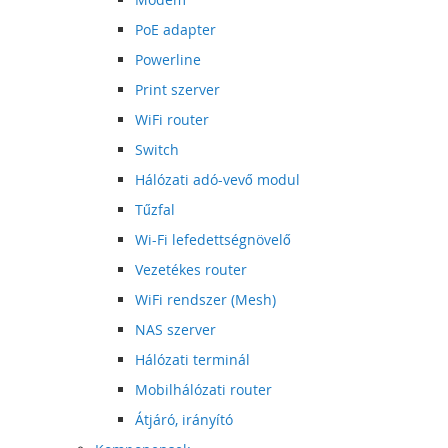
PoE adapter
Powerline
Print szerver
WiFi router
Switch
Hálózati adó-vevő modul
Tűzfal
Wi-Fi lefedettségnövelő
Vezetékes router
WiFi rendszer (Mesh)
NAS szerver
Hálózati terminál
Mobilhálózati router
Átjáró, irányító