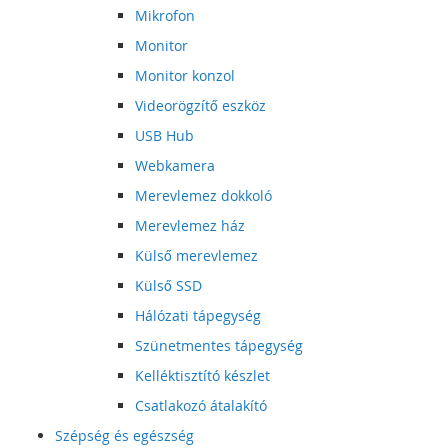
Mikrofon
Monitor
Monitor konzol
Videorögzítő eszköz
USB Hub
Webkamera
Merevlemez dokkoló
Merevlemez ház
Külső merevlemez
Külső SSD
Hálózati tápegység
Szünetmentes tápegység
Kelléktisztító készlet
Csatlakozó átalakító
Szépség és egészség