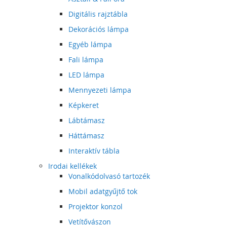
Digitális rajztábla
Dekorációs lámpa
Egyéb lámpa
Fali lámpa
LED lámpa
Mennyezeti lámpa
Képkeret
Lábtámasz
Háttámasz
Interaktív tábla
Irodai kellékek
Vonalkódolvasó tartozék
Mobil adatgyűjtő tok
Projektor konzol
Vetítővászon