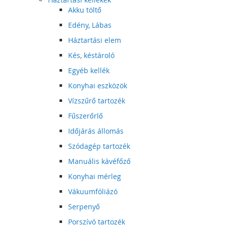
Akku töltő
Edény, Lábas
Háztartási elem
Kés, késtároló
Egyéb kellék
Konyhai eszközök
Vízszűrő tartozék
Fűszerőrlő
Időjárás állomás
Szódagép tartozék
Manuális kávéfőző
Konyhai mérleg
Vákuumfóliázó
Serpenyő
Porszívó tartozék