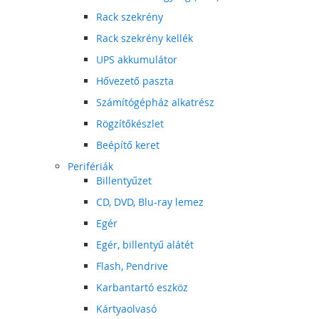
Rack szekrény
Rack szekrény kellék
UPS akkumulátor
Hővezető paszta
Számítógépház alkatrész
Rögzítőkészlet
Beépítő keret
Perifériák
Billentyűzet
CD, DVD, Blu-ray lemez
Egér
Egér, billentyű alátét
Flash, Pendrive
Karbantartó eszköz
Kártyaolvasó