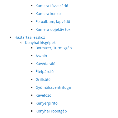
Kamera távvezérlő
Kamera konzol
Fotóalbum, lapvédő
Kamera objektív tok
Háztartási eszköz
Konyhai kisgépek
Botmixer, Turmixgép
Aszaló
Kávédaráló
Ételpároló
Grillsütő
Gyümölcscentrifuga
Kávéfőző
Kenyérpirító
Konyhai robotgép