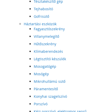
Tésztakészítő gép
Tejhabosító
Gofrisütő
Háztartási eszközök
Fagyasztószekrény
Villanymelegítő
Hűtőszekrény
Klímaberendezés
Légtisztító készülék
Mosogatógép
Mosógép
Mikrohullámú sütő
Páramentesítő
Konyhai szagelszívó
Porszívó
Kézi porszívó, elektromos seprű