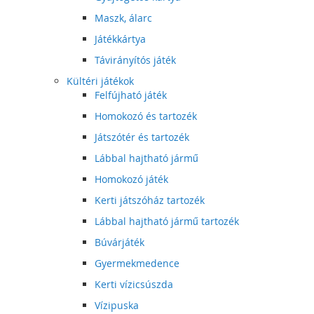
Maszk, álarc
Játékkártya
Távirányítós játék
Kültéri játékok
Felfújható játék
Homokozó és tartozék
Játszótér és tartozék
Lábbal hajtható jármű
Homokozó játék
Kerti játszóház tartozék
Lábbal hajtható jármű tartozék
Búvárjáték
Gyermekmedence
Kerti vízicsúszda
Vízipuska