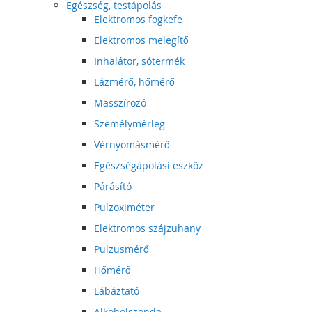
Egészség, testápolás
Elektromos fogkefe
Elektromos melegítő
Inhalátor, sótermék
Lázmérő, hőmérő
Masszírozó
Személymérleg
Vérnyomásmérő
Egészségápolási eszköz
Párásító
Pulzoximéter
Elektromos szájzuhany
Pulzusmérő
Hőmérő
Lábáztató
Alkoholszonda