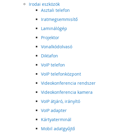
Irodai eszközök
Asztali telefon
Iratmegsemmisítő
Laminálógép
Projektor
Vonalkódolvasó
Diktafon
VoIP telefon
VoIP telefonközpont
Videokonferencia rendszer
Videokonferencia kamera
VoIP átjáró, irányító
VoIP adapter
Kártyaterminál
Mobil adatgyűjtő