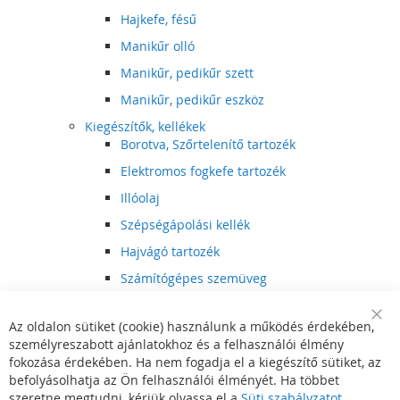
Hajkefe, fésű
Manikűr olló
Manikűr, pedikűr szett
Manikűr, pedikűr eszköz
Kiegészítők, kellékek
Borotva, Szőrtelenítő tartozék
Elektromos fogkefe tartozék
Illóolaj
Szépségápolási kellék
Hajvágó tartozék
Számítógépes szemüveg
Egészségápolási kellék
Az oldalon sütiket (cookie) használunk a működés érdekében,
Hajvágó kiegészítő
Clo
személyreszabott ajánlatokhoz és a felhasználói élmény
Coo
Szórakoztató elektronika
Bar
fokozása érdekében. Ha nem fogadja el a kiegészítő sütiket, az
Multimédia
befolyásolhatja az Ön felhasználói élményét. Ha többet
DVD, BluRay lejátszó
szeretne megtudni, kérjük olvassa el a
Süti szabályzatot