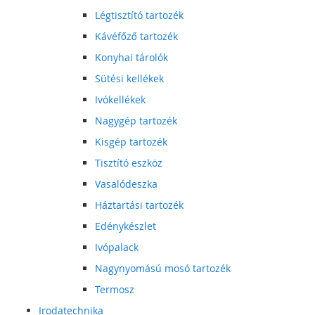
Légtisztító tartozék
Kávéfőző tartozék
Konyhai tárolók
Sütési kellékek
Ivókellékek
Nagygép tartozék
Kisgép tartozék
Tisztító eszköz
Vasalódeszka
Háztartási tartozék
Edénykészlet
Ivópalack
Nagynyomású mosó tartozék
Termosz
Irodatechnika