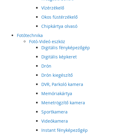
Vízérzékelő
Okos füstérzékelő
Chipkártya olvasó
Fotótechnika
Fotó-Videó eszköz
Digitális fényképezőgép
Digitális képkeret
Drón
Drón kiegészítő
DVR, Parkoló kamera
Memóriakártya
Menetrögzítő kamera
Sportkamera
Videókamera
Instant fényképezőgép