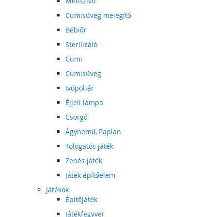
Mellszívó
Cumisüveg melegítő
Bébiőr
Sterilizáló
Cumi
Cumisüveg
Ivópohár
Éjjeli lámpa
Csörgő
Ágynemű, Paplan
Tologatós játék
Zenés játék
Játék építőelem
Játékok
Épitőjáték
Játékfegyver