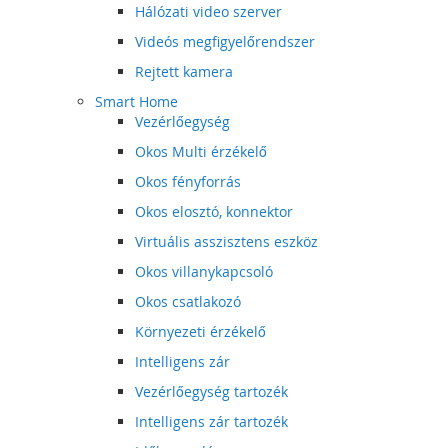
Hálózati video szerver
Videós megfigyelőrendszer
Rejtett kamera
Smart Home
Vezérlőegység
Okos Multi érzékelő
Okos fényforrás
Okos elosztó, konnektor
Virtuális asszisztens eszköz
Okos villanykapcsoló
Okos csatlakozó
Környezeti érzékelő
Intelligens zár
Vezérlőegység tartozék
Intelligens zár tartozék