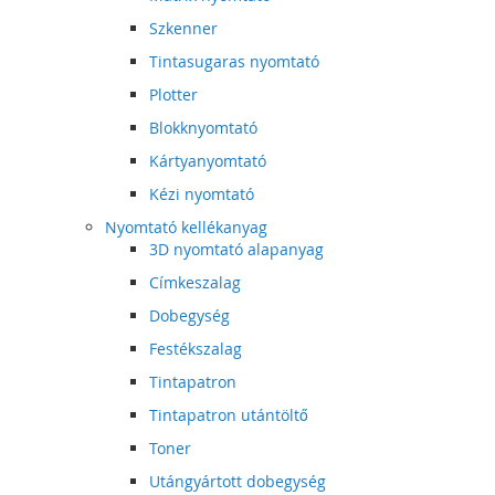
Szkenner
Tintasugaras nyomtató
Plotter
Blokknyomtató
Kártyanyomtató
Kézi nyomtató
Nyomtató kellékanyag
3D nyomtató alapanyag
Címkeszalag
Dobegység
Festékszalag
Tintapatron
Tintapatron utántöltő
Toner
Utángyártott dobegység