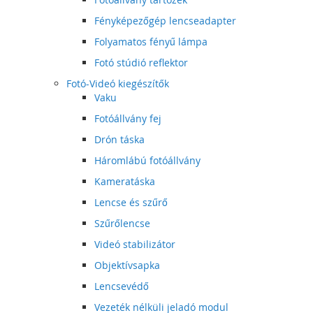
Fényképezőgép lencseadapter
Folyamatos fényű lámpa
Fotó stúdió reflektor
Fotó-Videó kiegészítők
Vaku
Fotóállvány fej
Drón táska
Háromlábú fotóállvány
Kameratáska
Lencse és szűrő
Szűrőlencse
Videó stabilizátor
Objektívsapka
Lencsevédő
Vezeték nélküli jeladó modul