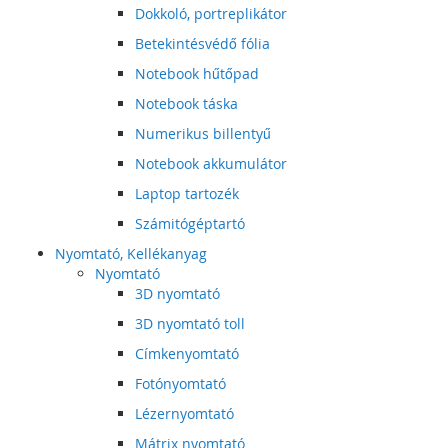
Dokkoló, portreplikátor
Betekintésvédő fólia
Notebook hűtőpad
Notebook táska
Numerikus billentyű
Notebook akkumulátor
Laptop tartozék
Számitógéptartó
Nyomtató, Kellékanyag
Nyomtató
3D nyomtató
3D nyomtató toll
Címkenyomtató
Fotónyomtató
Lézernyomtató
Mátrix nyomtató