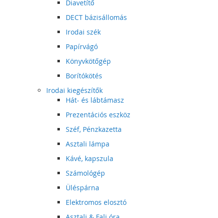
Diavetítő
DECT bázisállomás
Irodai szék
Papírvágó
Könyvkötőgép
Borítókötés
Irodai kiegészítők
Hát- és lábtámasz
Prezentációs eszköz
Széf, Pénzkazetta
Asztali lámpa
Kávé, kapszula
Számológép
Üléspárna
Elektromos elosztó
Asztali & Fali óra