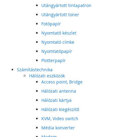
Utángyártott tintapatron
Utángyártott toner
Fotópapír
Nyomtató készlet
Nyomtató címke
Nyomtatópapír
Plotterpapír
Számítástechnika
Hálózati eszközök
Access point, Bridge
Hálózati antenna
Hálózati kártya
Hálózati kiegészítő
KVM, Video switch
Média konverter
Modem