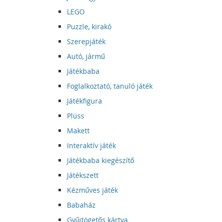
LEGO
Puzzle, kirakó
Szerepjáték
Autó, jármű
Játékbaba
Foglalkoztató, tanuló játék
Játékfigura
Plüss
Makett
Interaktív játék
Játékbaba kiegészítő
Játékszett
Kézműves játék
Babaház
Gyűjtögetős kártya