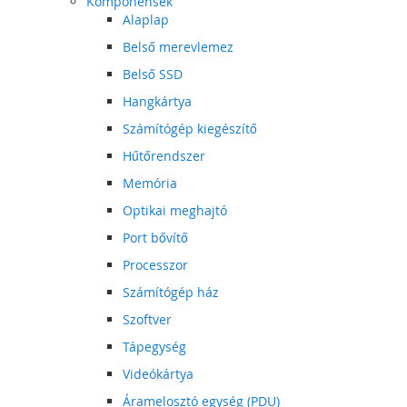
Komponensek
Alaplap
Belső merevlemez
Belső SSD
Hangkártya
Számítógép kiegészítő
Hűtőrendszer
Memória
Optikai meghajtó
Port bővítő
Processzor
Számítógép ház
Szoftver
Tápegység
Videókártya
Áramelosztó egység (PDU)