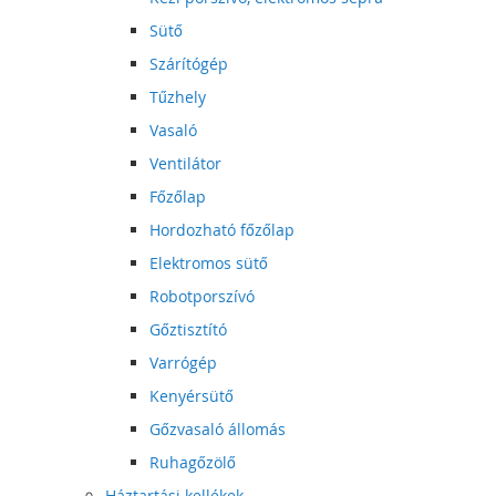
Sütő
Szárítógép
Tűzhely
Vasaló
Ventilátor
Főzőlap
Hordozható főzőlap
Elektromos sütő
Robotporszívó
Gőztisztító
Varrógép
Kenyérsütő
Gőzvasaló állomás
Ruhagőzölő
Háztartási kellékek