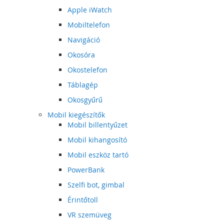
Apple iWatch
Mobiltelefon
Navigáció
Okosóra
Okostelefon
Táblagép
Okosgyűrű
Mobil kiegészítők
Mobil billentyűzet
Mobil kihangosító
Mobil eszköz tartó
PowerBank
Szelfi bot, gimbal
Érintőtoll
VR szemüveg