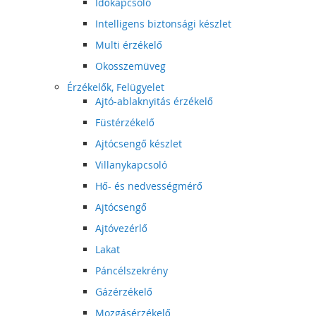
Időkapcsoló
Intelligens biztonsági készlet
Multi érzékelő
Okosszemüveg
Érzékelők, Felügyelet
Ajtó-ablaknyitás érzékelő
Füstérzékelő
Ajtócsengő készlet
Villanykapcsoló
Hő- és nedvességmérő
Ajtócsengő
Ajtóvezérlő
Lakat
Páncélszekrény
Gázérzékelő
Mozgásérzékelő