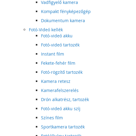
Vadfigyelő kamera
Kompakt fényképezőgép
Dokumentum kamera
Fotó-Videó kellék
Fotó-videó akku
Fotó-videó tartozék
Instant film
Fekete-fehér film
Fotó-rögzítő tartozék
Kamera retesz
Kamerafelszerelés
Drón alkatrész, tartozék
Fotó-videó akku szíj
Színes film
Sportkamera tartozék
Fotóállvány tartozék