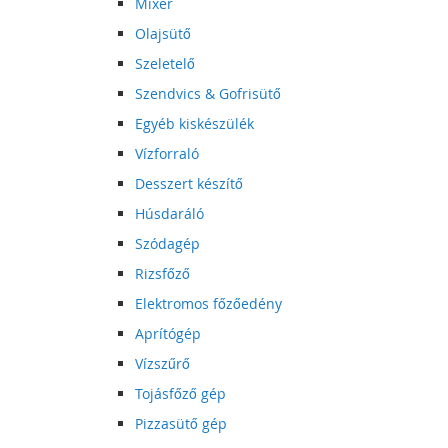
Mixer
Olajsütő
Szeletelő
Szendvics & Gofrisütő
Egyéb kiskészülék
Vízforraló
Desszert készítő
Húsdaráló
Szódagép
Rizsfőző
Elektromos főzőedény
Aprítógép
Vízszűrő
Tojásfőző gép
Pizzasütő gép