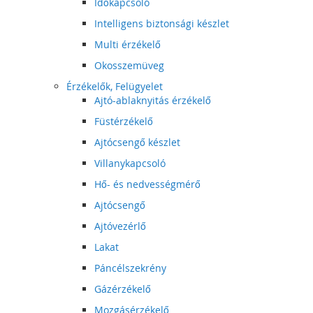
Időkapcsoló
Intelligens biztonsági készlet
Multi érzékelő
Okosszemüveg
Érzékelők, Felügyelet
Ajtó-ablaknyitás érzékelő
Füstérzékelő
Ajtócsengő készlet
Villanykapcsoló
Hő- és nedvességmérő
Ajtócsengő
Ajtóvezérlő
Lakat
Páncélszekrény
Gázérzékelő
Mozgásérzékelő