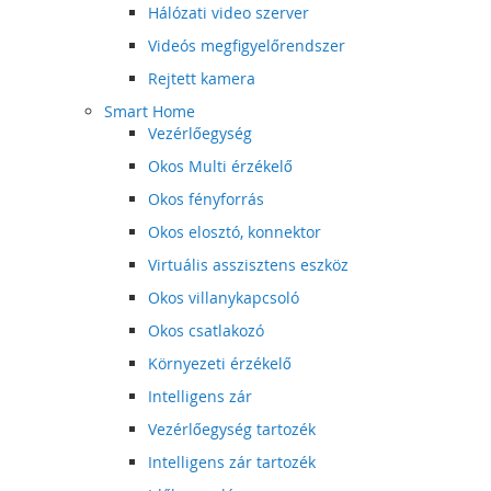
Hálózati video szerver
Videós megfigyelőrendszer
Rejtett kamera
Smart Home
Vezérlőegység
Okos Multi érzékelő
Okos fényforrás
Okos elosztó, konnektor
Virtuális asszisztens eszköz
Okos villanykapcsoló
Okos csatlakozó
Környezeti érzékelő
Intelligens zár
Vezérlőegység tartozék
Intelligens zár tartozék