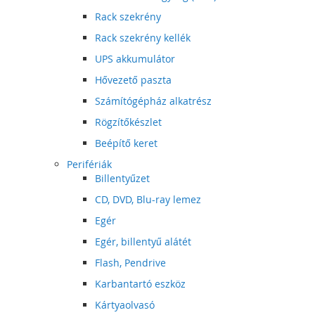
Rack szekrény
Rack szekrény kellék
UPS akkumulátor
Hővezető paszta
Számítógépház alkatrész
Rögzítőkészlet
Beépítő keret
Perifériák
Billentyűzet
CD, DVD, Blu-ray lemez
Egér
Egér, billentyű alátét
Flash, Pendrive
Karbantartó eszköz
Kártyaolvasó