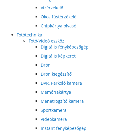
Vízérzékelő
Okos füstérzékelő
Chipkártya olvasó
Fotótechnika
Fotó-Videó eszköz
Digitális fényképezőgép
Digitális képkeret
Drón
Drón kiegészítő
DVR, Parkoló kamera
Memóriakártya
Menetrögzítő kamera
Sportkamera
Videókamera
Instant fényképezőgép