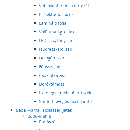
Videokonferencia tartozék
Projektor tartozék
Lamináló fólia
VoIP, Analóg kellék
LED izzó, fénycső
Fluoreszkáló izzó
Halogén izzó
Fényszalag
Csuklótámasz
Deréktámasz
Iratmegsemmisítő tartozék
Sűrített levegős portalanító
Baba-Mama, Iskolaszer, Játék
Baba-Mama
Etetőszék