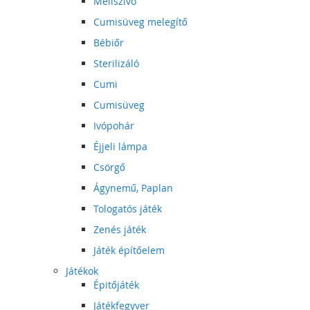
Mellszívó
Cumisüveg melegítő
Bébiőr
Sterilizáló
Cumi
Cumisüveg
Ivópohár
Éjjeli lámpa
Csörgő
Ágynemű, Paplan
Tologatós játék
Zenés játék
Játék építőelem
Játékok
Épitőjáték
Játékfegyver