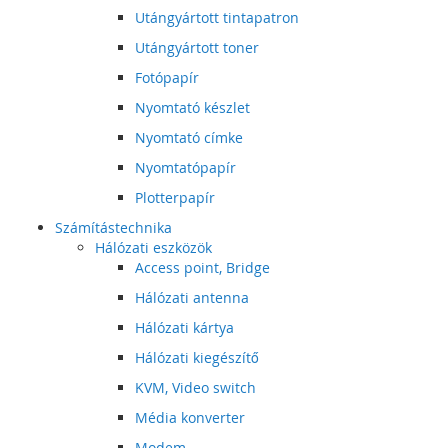
Utángyártott tintapatron
Utángyártott toner
Fotópapír
Nyomtató készlet
Nyomtató címke
Nyomtatópapír
Plotterpapír
Számítástechnika
Hálózati eszközök
Access point, Bridge
Hálózati antenna
Hálózati kártya
Hálózati kiegészítő
KVM, Video switch
Média konverter
Modem