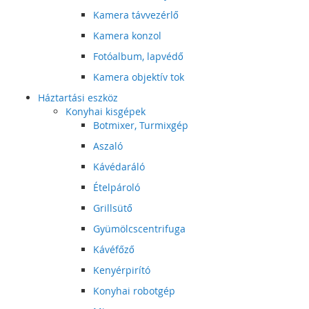
Kamera távvezérlő
Kamera konzol
Fotóalbum, lapvédő
Kamera objektív tok
Háztartási eszköz
Konyhai kisgépek
Botmixer, Turmixgép
Aszaló
Kávédaráló
Ételpároló
Grillsütő
Gyümölcscentrifuga
Kávéfőző
Kenyérpirító
Konyhai robotgép