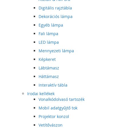
Digitális rajztábla
Dekorációs lámpa
Egyéb lámpa
Fali lámpa
LED lámpa
Mennyezeti lámpa
Képkeret
Lábtámasz
Háttámasz
Interaktív tábla
Irodai kellékek
Vonalkódolvasó tartozék
Mobil adatgyűjtő tok
Projektor konzol
Vetítővászon