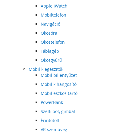
Apple iWatch
Mobiltelefon
Navigáció
Okosóra
Okostelefon
Táblagép
Okosgyűrű
Mobil kiegészítők
Mobil billentyűzet
Mobil kihangosító
Mobil eszköz tartó
PowerBank
Szelfi bot, gimbal
Érintőtoll
VR szemüveg