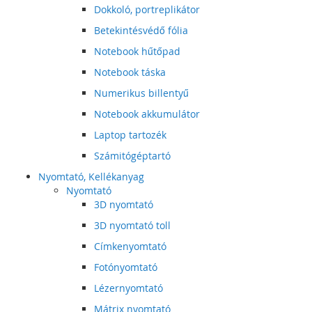
Dokkoló, portreplikátor
Betekintésvédő fólia
Notebook hűtőpad
Notebook táska
Numerikus billentyű
Notebook akkumulátor
Laptop tartozék
Számitógéptartó
Nyomtató, Kellékanyag
Nyomtató
3D nyomtató
3D nyomtató toll
Címkenyomtató
Fotónyomtató
Lézernyomtató
Mátrix nyomtató