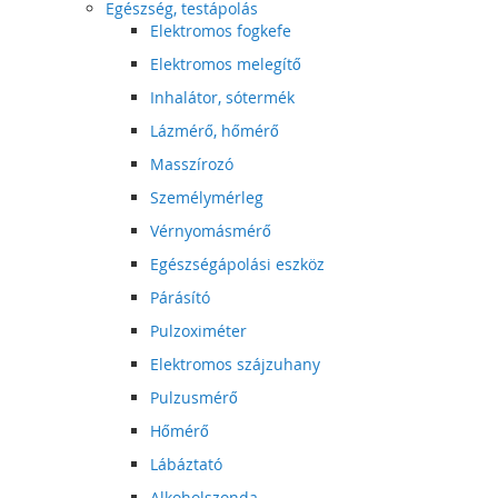
Egészség, testápolás
Elektromos fogkefe
Elektromos melegítő
Inhalátor, sótermék
Lázmérő, hőmérő
Masszírozó
Személymérleg
Vérnyomásmérő
Egészségápolási eszköz
Párásító
Pulzoximéter
Elektromos szájzuhany
Pulzusmérő
Hőmérő
Lábáztató
Alkoholszonda