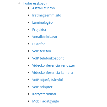
Irodai eszközök
Asztali telefon
Iratmegsemmisítő
Laminálógép
Projektor
Vonalkódolvasó
Diktafon
VoIP telefon
VoIP telefonközpont
Videokonferencia rendszer
Videokonferencia kamera
VoIP átjáró, irányító
VoIP adapter
Kártyaterminál
Mobil adatgyűjtő