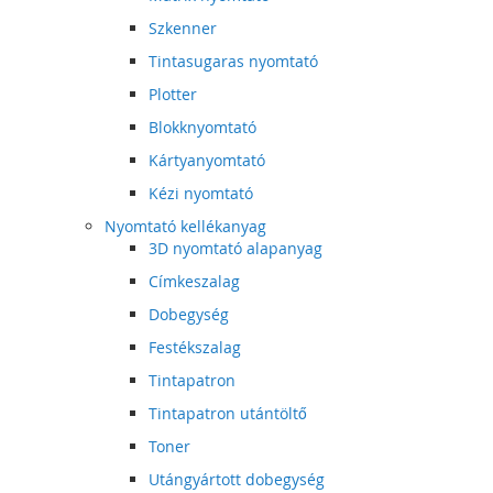
Szkenner
Tintasugaras nyomtató
Plotter
Blokknyomtató
Kártyanyomtató
Kézi nyomtató
Nyomtató kellékanyag
3D nyomtató alapanyag
Címkeszalag
Dobegység
Festékszalag
Tintapatron
Tintapatron utántöltő
Toner
Utángyártott dobegység