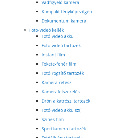
Vadfigyelő kamera
Kompakt fényképezőgép
Dokumentum kamera
Fotó-Videó kellék
Fotó-videó akku
Fotó-videó tartozék
Instant film
Fekete-fehér film
Fotó-rögzítő tartozék
Kamera retesz
Kamerafelszerelés
Drón alkatrész, tartozék
Fotó-videó akku szíj
Színes film
Sportkamera tartozék
Fotóállvány tartozék