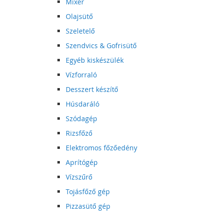
Mixer
Olajsütő
Szeletelő
Szendvics & Gofrisütő
Egyéb kiskészülék
Vízforraló
Desszert készítő
Húsdaráló
Szódagép
Rizsfőző
Elektromos főzőedény
Aprítógép
Vízszűrő
Tojásfőző gép
Pizzasütő gép