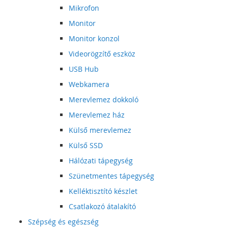
Mikrofon
Monitor
Monitor konzol
Videorögzítő eszköz
USB Hub
Webkamera
Merevlemez dokkoló
Merevlemez ház
Külső merevlemez
Külső SSD
Hálózati tápegység
Szünetmentes tápegység
Kelléktisztító készlet
Csatlakozó átalakító
Szépség és egészség