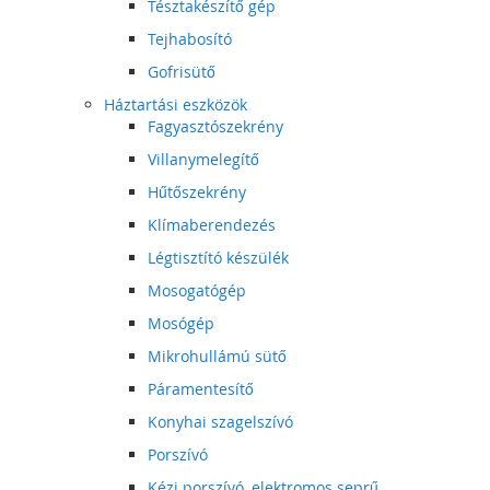
Tésztakészítő gép
Tejhabosító
Gofrisütő
Háztartási eszközök
Fagyasztószekrény
Villanymelegítő
Hűtőszekrény
Klímaberendezés
Légtisztító készülék
Mosogatógép
Mosógép
Mikrohullámú sütő
Páramentesítő
Konyhai szagelszívó
Porszívó
Kézi porszívó, elektromos seprű