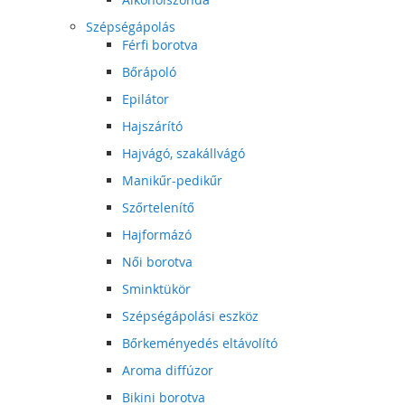
Szépségápolás
Férfi borotva
Bőrápoló
Epilátor
Hajszárító
Hajvágó, szakállvágó
Manikűr-pedikűr
Szőrtelenítő
Hajformázó
Női borotva
Sminktükör
Szépségápolási eszköz
Bőrkeményedés eltávolító
Aroma diffúzor
Bikini borotva