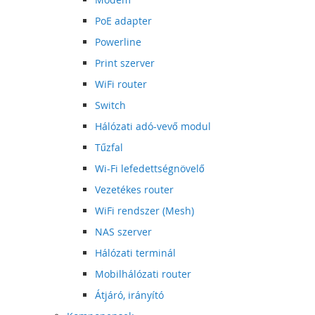
PoE adapter
Powerline
Print szerver
WiFi router
Switch
Hálózati adó-vevő modul
Tűzfal
Wi-Fi lefedettségnövelő
Vezetékes router
WiFi rendszer (Mesh)
NAS szerver
Hálózati terminál
Mobilhálózati router
Átjáró, irányító