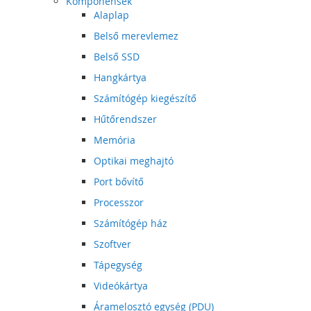
Komponensek
Alaplap
Belső merevlemez
Belső SSD
Hangkártya
Számítógép kiegészítő
Hűtőrendszer
Memória
Optikai meghajtó
Port bővítő
Processzor
Számítógép ház
Szoftver
Tápegység
Videókártya
Áramelosztó egység (PDU)