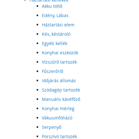
Akku töltő
Edény, Lábas
Háztartási elem
Kés, késtároló
Egyéb kellék
Konyhai eszközök
Vízszűrő tartozék
Fűszerőrlő
Időjárás állomás
Szódagép tartozék
Manuális kávéfőző
Konyhai mérleg
Vákuumfóliázó
Serpenyő
Porszívó tartozék