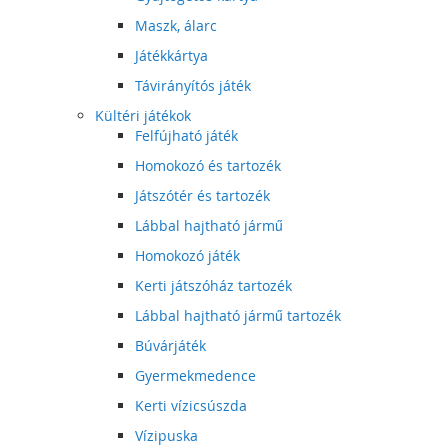
Maszk, álarc
Játékkártya
Távirányítós játék
Kültéri játékok
Felfújható játék
Homokozó és tartozék
Játszótér és tartozék
Lábbal hajtható jármű
Homokozó játék
Kerti játszóház tartozék
Lábbal hajtható jármű tartozék
Búvárjáték
Gyermekmedence
Kerti vízicsúszda
Vízipuska