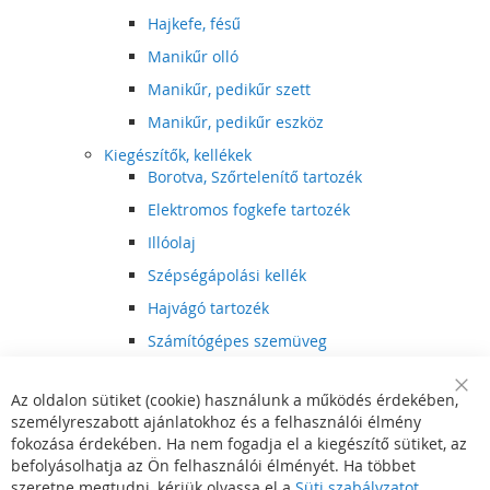
Hajkefe, fésű
Manikűr olló
Manikűr, pedikűr szett
Manikűr, pedikűr eszköz
Kiegészítők, kellékek
Borotva, Szőrtelenítő tartozék
Elektromos fogkefe tartozék
Illóolaj
Szépségápolási kellék
Hajvágó tartozék
Számítógépes szemüveg
Egészségápolási kellék
Az oldalon sütiket (cookie) használunk a működés érdekében,
Hajvágó kiegészítő
Clo
személyreszabott ajánlatokhoz és a felhasználói élmény
Coo
Szórakoztató elektronika
Bar
fokozása érdekében. Ha nem fogadja el a kiegészítő sütiket, az
Multimédia
befolyásolhatja az Ön felhasználói élményét. Ha többet
DVD, BluRay lejátszó
szeretne megtudni, kérjük olvassa el a
Süti szabályzatot