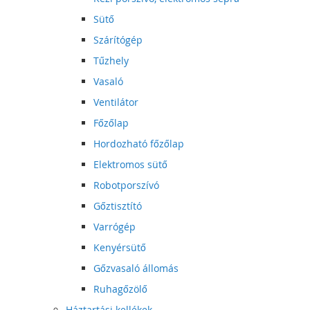
Sütő
Szárítógép
Tűzhely
Vasaló
Ventilátor
Főzőlap
Hordozható főzőlap
Elektromos sütő
Robotporszívó
Gőztisztító
Varrógép
Kenyérsütő
Gőzvasaló állomás
Ruhagőzölő
Háztartási kellékek