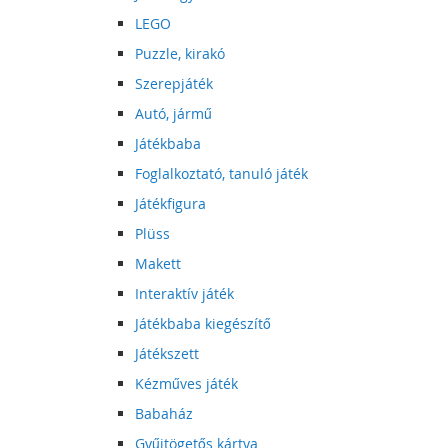
LEGO
Puzzle, kirakó
Szerepjáték
Autó, jármű
Játékbaba
Foglalkoztató, tanuló játék
Játékfigura
Plüss
Makett
Interaktív játék
Játékbaba kiegészítő
Játékszett
Kézműves játék
Babaház
Gyűjtögetős kártya