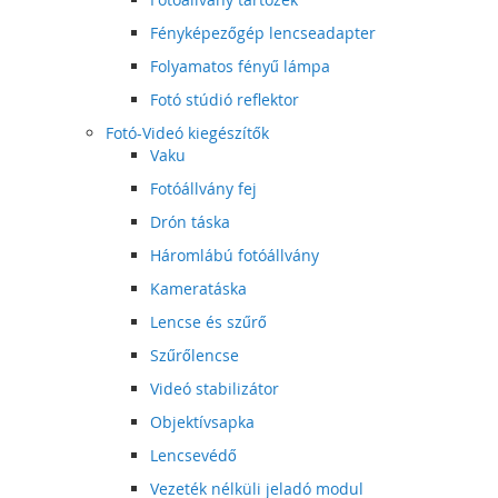
Fényképezőgép lencseadapter
Folyamatos fényű lámpa
Fotó stúdió reflektor
Fotó-Videó kiegészítők
Vaku
Fotóállvány fej
Drón táska
Háromlábú fotóállvány
Kameratáska
Lencse és szűrő
Szűrőlencse
Videó stabilizátor
Objektívsapka
Lencsevédő
Vezeték nélküli jeladó modul