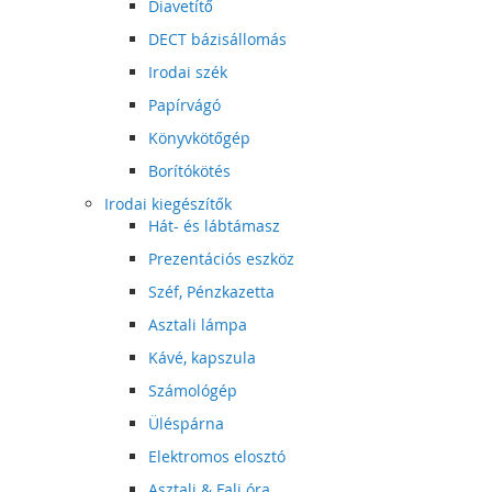
Diavetítő
DECT bázisállomás
Irodai szék
Papírvágó
Könyvkötőgép
Borítókötés
Irodai kiegészítők
Hát- és lábtámasz
Prezentációs eszköz
Széf, Pénzkazetta
Asztali lámpa
Kávé, kapszula
Számológép
Üléspárna
Elektromos elosztó
Asztali & Fali óra