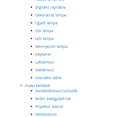
Digitális rajztábla
Dekorációs lámpa
Egyéb lámpa
Fali lámpa
LED lámpa
Mennyezeti lámpa
Képkeret
Lábtámasz
Háttámasz
Interaktív tábla
Irodai kellékek
Vonalkódolvasó tartozék
Mobil adatgyűjtő tok
Projektor konzol
Vetítővászon