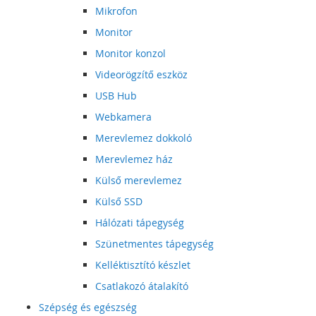
Mikrofon
Monitor
Monitor konzol
Videorögzítő eszköz
USB Hub
Webkamera
Merevlemez dokkoló
Merevlemez ház
Külső merevlemez
Külső SSD
Hálózati tápegység
Szünetmentes tápegység
Kelléktisztító készlet
Csatlakozó átalakító
Szépség és egészség