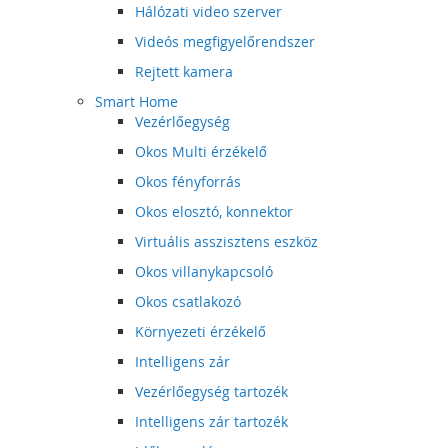
Hálózati video szerver
Videós megfigyelőrendszer
Rejtett kamera
Smart Home
Vezérlőegység
Okos Multi érzékelő
Okos fényforrás
Okos elosztó, konnektor
Virtuális asszisztens eszköz
Okos villanykapcsoló
Okos csatlakozó
Környezeti érzékelő
Intelligens zár
Vezérlőegység tartozék
Intelligens zár tartozék