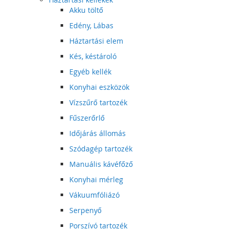
Akku töltő
Edény, Lábas
Háztartási elem
Kés, késtároló
Egyéb kellék
Konyhai eszközök
Vízszűrő tartozék
Fűszerőrlő
Időjárás állomás
Szódagép tartozék
Manuális kávéfőző
Konyhai mérleg
Vákuumfóliázó
Serpenyő
Porszívó tartozék