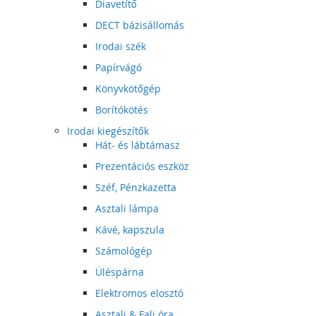
Diavetítő
DECT bázisállomás
Irodai szék
Papírvágó
Könyvkötőgép
Borítókötés
Irodai kiegészítők
Hát- és lábtámasz
Prezentációs eszköz
Széf, Pénzkazetta
Asztali lámpa
Kávé, kapszula
Számológép
Üléspárna
Elektromos elosztó
Asztali & Fali óra