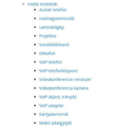
Irodai eszközök
Asztali telefon
Iratmegsemmisítő
Laminálógép
Projektor
Vonalkódolvasó
Diktafon
VoIP telefon
VoIP telefonközpont
Videokonferencia rendszer
Videokonferencia kamera
VoIP átjáró, irányító
VoIP adapter
Kártyaterminál
Mobil adatgyűjtő