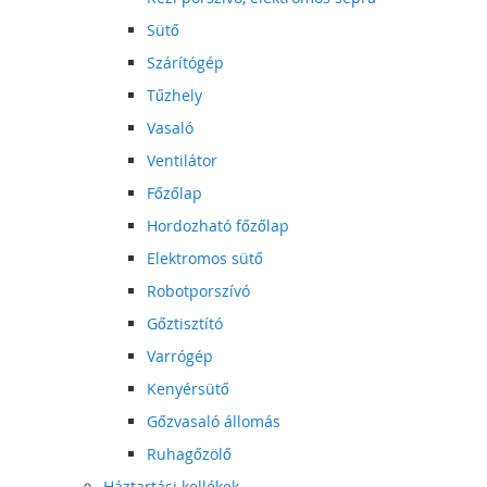
Sütő
Szárítógép
Tűzhely
Vasaló
Ventilátor
Főzőlap
Hordozható főzőlap
Elektromos sütő
Robotporszívó
Gőztisztító
Varrógép
Kenyérsütő
Gőzvasaló állomás
Ruhagőzölő
Háztartási kellékek