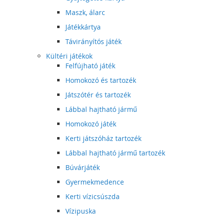
Maszk, álarc
Játékkártya
Távirányítós játék
Kültéri játékok
Felfújható játék
Homokozó és tartozék
Játszótér és tartozék
Lábbal hajtható jármű
Homokozó játék
Kerti játszóház tartozék
Lábbal hajtható jármű tartozék
Búvárjáték
Gyermekmedence
Kerti vízicsúszda
Vízipuska