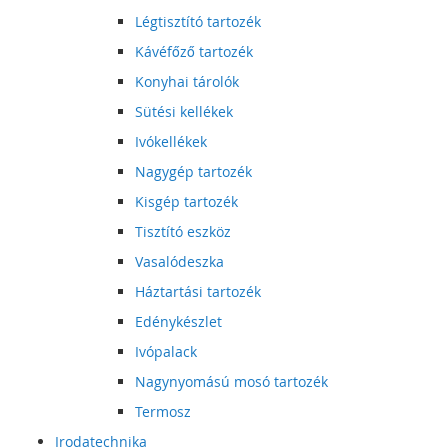
Légtisztító tartozék
Kávéfőző tartozék
Konyhai tárolók
Sütési kellékek
Ivókellékek
Nagygép tartozék
Kisgép tartozék
Tisztító eszköz
Vasalódeszka
Háztartási tartozék
Edénykészlet
Ivópalack
Nagynyomású mosó tartozék
Termosz
Irodatechnika