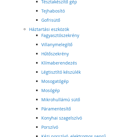
Tésztakészítő gép
Tejhabosító
Gofrisütő
Háztartási eszközök
Fagyasztószekrény
Villanymelegítő
Hűtőszekrény
Klímaberendezés
Légtisztító készülék
Mosogatógép
Mosógép
Mikrohullámú sütő
Páramentesítő
Konyhai szagelszívó
Porszívó
Kézi porszívó, elektromos seprű