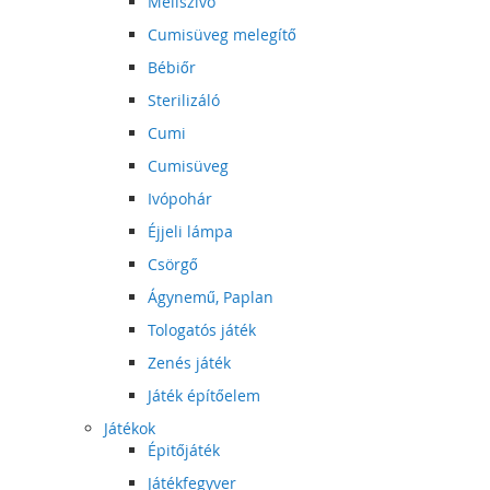
Mellszívó
Cumisüveg melegítő
Bébiőr
Sterilizáló
Cumi
Cumisüveg
Ivópohár
Éjjeli lámpa
Csörgő
Ágynemű, Paplan
Tologatós játék
Zenés játék
Játék építőelem
Játékok
Épitőjáték
Játékfegyver