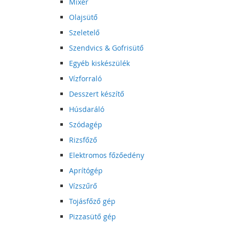
Mixer
Olajsütő
Szeletelő
Szendvics & Gofrisütő
Egyéb kiskészülék
Vízforraló
Desszert készítő
Húsdaráló
Szódagép
Rizsfőző
Elektromos főzőedény
Aprítógép
Vízszűrő
Tojásfőző gép
Pizzasütő gép