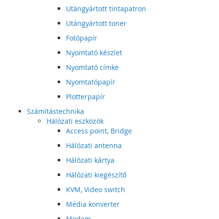
Utángyártott tintapatron
Utángyártott toner
Fotópapír
Nyomtató készlet
Nyomtató címke
Nyomtatópapír
Plotterpapír
Számítástechnika
Hálózati eszközök
Access point, Bridge
Hálózati antenna
Hálózati kártya
Hálózati kiegészítő
KVM, Video switch
Média konverter
Modem