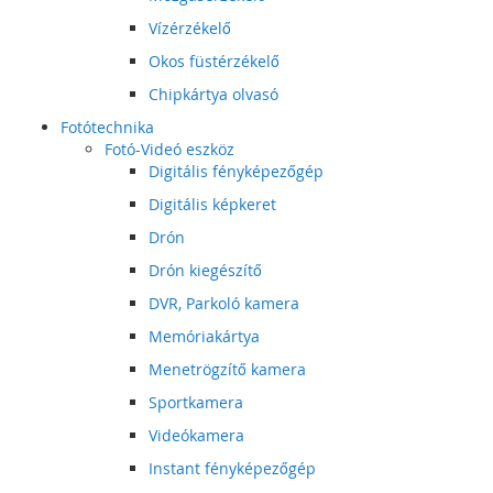
Vízérzékelő
Okos füstérzékelő
Chipkártya olvasó
Fotótechnika
Fotó-Videó eszköz
Digitális fényképezőgép
Digitális képkeret
Drón
Drón kiegészítő
DVR, Parkoló kamera
Memóriakártya
Menetrögzítő kamera
Sportkamera
Videókamera
Instant fényképezőgép