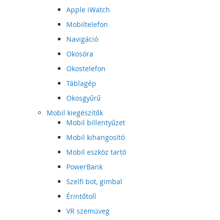
Apple iWatch
Mobiltelefon
Navigáció
Okosóra
Okostelefon
Táblagép
Okosgyűrű
Mobil kiegészítők
Mobil billentyűzet
Mobil kihangosító
Mobil eszköz tartó
PowerBank
Szelfi bot, gimbal
Érintőtoll
VR szemüveg