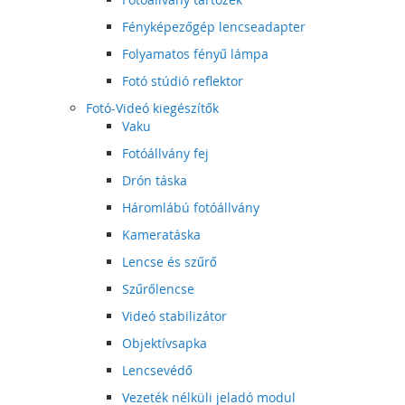
Fényképezőgép lencseadapter
Folyamatos fényű lámpa
Fotó stúdió reflektor
Fotó-Videó kiegészítők
Vaku
Fotóállvány fej
Drón táska
Háromlábú fotóállvány
Kameratáska
Lencse és szűrő
Szűrőlencse
Videó stabilizátor
Objektívsapka
Lencsevédő
Vezeték nélküli jeladó modul