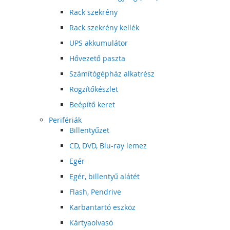
Rack szekrény
Rack szekrény kellék
UPS akkumulátor
Hővezető paszta
Számítógépház alkatrész
Rögzítőkészlet
Beépítő keret
Perifériák
Billentyűzet
CD, DVD, Blu-ray lemez
Egér
Egér, billentyű alátét
Flash, Pendrive
Karbantartó eszköz
Kártyaolvasó