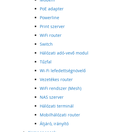
PoE adapter
Powerline
Print szerver
WiFi router
Switch
Hálózati adó-vevő modul
Tűzfal
Wi-Fi lefedettségnövelő
Vezetékes router
WiFi rendszer (Mesh)
NAS szerver
Hálózati terminál
Mobilhálózati router
Átjáró, irányító