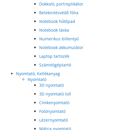
Dokkoló, portreplikátor
Betekintésvédő fólia
Notebook hűtőpad
Notebook táska
Numerikus billentyű
Notebook akkumulátor
Laptop tartozék
Számitógéptartó
Nyomtató, Kellékanyag
Nyomtató
3D nyomtató
3D nyomtató toll
Címkenyomtató
Fotónyomtató
Lézernyomtató
Mátrix nyomtató