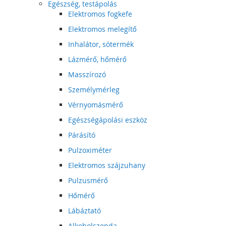
Egészség, testápolás
Elektromos fogkefe
Elektromos melegítő
Inhalátor, sótermék
Lázmérő, hőmérő
Masszírozó
Személymérleg
Vérnyomásmérő
Egészségápolási eszköz
Párásító
Pulzoximéter
Elektromos szájzuhany
Pulzusmérő
Hőmérő
Lábáztató
Alkoholszonda