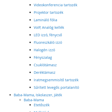
Videokonferencia tartozék
Projektor tartozék
Lamináló fólia
VoIP, Analóg kellék
LED izzó, fénycső
Fluoreszkáló izzó
Halogén izzó
Fényszalag
Csuklótámasz
Deréktámasz
Iratmegsemmisítő tartozék
Sűrített levegős portalanító
Baba-Mama, Iskolaszer, Játék
Baba-Mama
Etetőszék