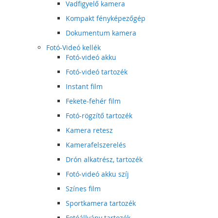
Vadfigyelő kamera
Kompakt fényképezőgép
Dokumentum kamera
Fotó-Videó kellék
Fotó-videó akku
Fotó-videó tartozék
Instant film
Fekete-fehér film
Fotó-rögzítő tartozék
Kamera retesz
Kamerafelszerelés
Drón alkatrész, tartozék
Fotó-videó akku szíj
Színes film
Sportkamera tartozék
Fotóállvány tartozék