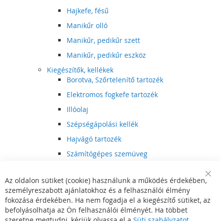
Hajkefe, fésű
Manikűr olló
Manikűr, pedikűr szett
Manikűr, pedikűr eszköz
Kiegészítők, kellékek
Borotva, Szőrtelenítő tartozék
Elektromos fogkefe tartozék
Illóolaj
Szépségápolási kellék
Hajvágó tartozék
Számítógépes szemüveg
Egészségápolási kellék
Az oldalon sütiket (cookie) használunk a működés érdekében,
Hajvágó kiegészítő
Clo
személyreszabott ajánlatokhoz és a felhasználói élmény
Coo
Szórakoztató elektronika
Bar
fokozása érdekében. Ha nem fogadja el a kiegészítő sütiket, az
Multimédia
befolyásolhatja az Ön felhasználói élményét. Ha többet
DVD, BluRay lejátszó
szeretne megtudni, kérjük olvassa el a
Süti szabályzatot