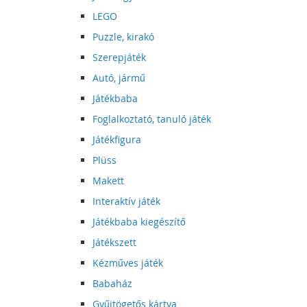
LEGO
Puzzle, kirakó
Szerepjáték
Autó, jármű
Játékbaba
Foglalkoztató, tanuló játék
Játékfigura
Plüss
Makett
Interaktív játék
Játékbaba kiegészítő
Játékszett
Kézműves játék
Babaház
Gyűjtögetős kártya