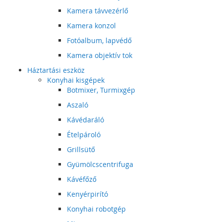
Kamera távvezérlő
Kamera konzol
Fotóalbum, lapvédő
Kamera objektív tok
Háztartási eszköz
Konyhai kisgépek
Botmixer, Turmixgép
Aszaló
Kávédaráló
Ételpároló
Grillsütő
Gyümölcscentrifuga
Kávéfőző
Kenyérpirító
Konyhai robotgép