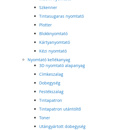
Szkenner
Tintasugaras nyomtató
Plotter
Blokknyomtató
Kártyanyomtató
Kézi nyomtató
Nyomtató kellékanyag
3D nyomtató alapanyag
Címkeszalag
Dobegység
Festékszalag
Tintapatron
Tintapatron utántöltő
Toner
Utángyártott dobegység