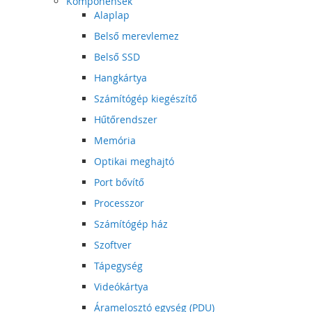
Komponensek
Alaplap
Belső merevlemez
Belső SSD
Hangkártya
Számítógép kiegészítő
Hűtőrendszer
Memória
Optikai meghajtó
Port bővítő
Processzor
Számítógép ház
Szoftver
Tápegység
Videókártya
Áramelosztó egység (PDU)