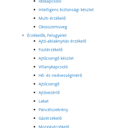
Időkapcsoló
Intelligens biztonsági készlet
Multi érzékelő
Okosszemüveg
Érzékelők, Felügyelet
Ajtó-ablaknyitás érzékelő
Füstérzékelő
Ajtócsengő készlet
Villanykapcsoló
Hő- és nedvességmérő
Ajtócsengő
Ajtóvezérlő
Lakat
Páncélszekrény
Gázérzékelő
Mozgásérzékelő