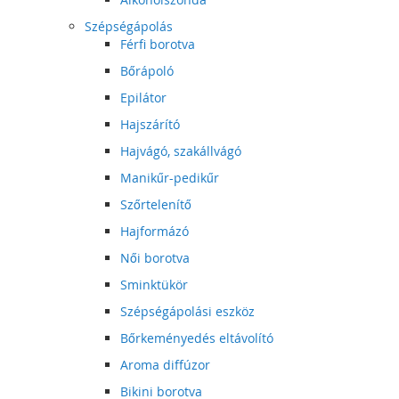
Szépségápolás
Férfi borotva
Bőrápoló
Epilátor
Hajszárító
Hajvágó, szakállvágó
Manikűr-pedikűr
Szőrtelenítő
Hajformázó
Női borotva
Sminktükör
Szépségápolási eszköz
Bőrkeményedés eltávolító
Aroma diffúzor
Bikini borotva