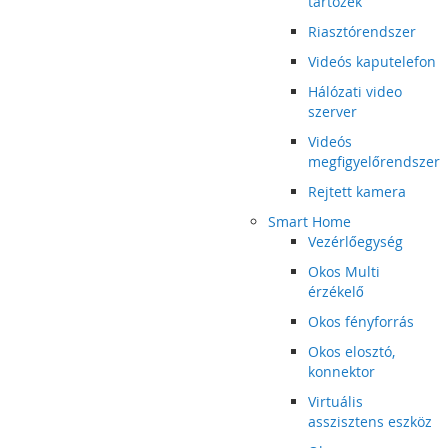
tartozék
Riasztórendszer
Videós kaputelefon
Hálózati video
szerver
Videós
megfigyelőrendszer
Rejtett kamera
Smart Home
Vezérlőegység
Okos Multi
érzékelő
Okos fényforrás
Okos elosztó,
konnektor
Virtuális
asszisztens eszköz