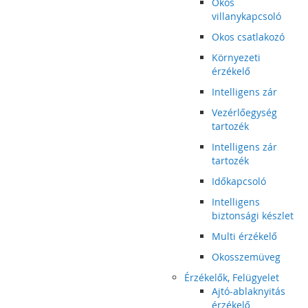
Okos
villanykapcsoló
Okos csatlakozó
Környezeti
érzékelő
Intelligens zár
Vezérlőegység
tartozék
Intelligens zár
tartozék
Időkapcsoló
Intelligens
biztonsági készlet
Multi érzékelő
Okosszemüveg
Érzékelők, Felügyelet
Ajtó-ablaknyitás
érzékelő