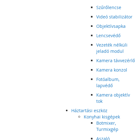
Szűrőlencse
Videó stabilizátor
Objektívsapka
Lencsevédő
Vezeték nélküli
jeladó modul
Kamera távvezérlő
Kamera konzol
Fotóalbum,
lapvédő
Kamera objektív
tok
Háztartási eszköz
Konyhai kisgépek
Botmixer,
Turmixgép
Aszaló