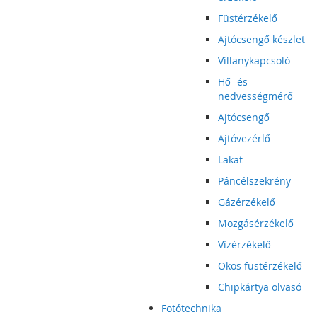
Füstérzékelő
Ajtócsengő készlet
Villanykapcsoló
Hő- és
nedvességmérő
Ajtócsengő
Ajtóvezérlő
Lakat
Páncélszekrény
Gázérzékelő
Mozgásérzékelő
Vízérzékelő
Okos füstérzékelő
Chipkártya olvasó
Fotótechnika