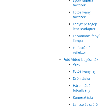
Sportkamera
tartozék
Fotóállvány
tartozék
Fényképezőgép
lencseadapter
Folyamatos fényű
lámpa
Fotó stúdió
reflektor
Fotó-Videó kiegészítők
Vaku
Fotóállvány fej
Drón táska
Háromlábú
fotóállvány
Kameratáska
Lencse és szűrő