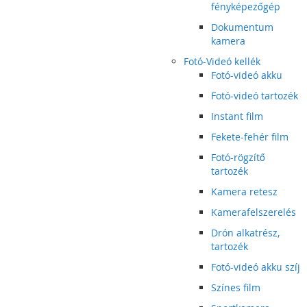
fényképezőgép
Dokumentum
kamera
Fotó-Videó kellék
Fotó-videó akku
Fotó-videó tartozék
Instant film
Fekete-fehér film
Fotó-rögzítő
tartozék
Kamera retesz
Kamerafelszerelés
Drón alkatrész,
tartozék
Fotó-videó akku szíj
Színes film