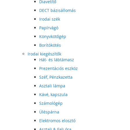
Diavetítő
DECT bázisállomás
Irodai szék
Papírvágó
Könyvkötőgép
Borítókötés
Irodai kiegészítők
Hát- és lábtámasz
Prezentációs eszköz
Széf, Pénzkazetta
Asztali lámpa
Kávé, kapszula
Számológép
Üléspárna
Elektromos elosztó
Asztali & Fali óra