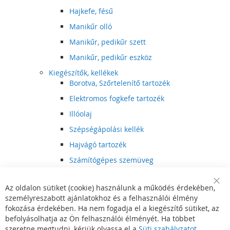
Hajkefe, fésű
Manikűr olló
Manikűr, pedikűr szett
Manikűr, pedikűr eszköz
Kiegészítők, kellékek
Borotva, Szőrtelenítő tartozék
Elektromos fogkefe tartozék
Illóolaj
Szépségápolási kellék
Hajvágó tartozék
Számítógépes szemüveg
Egészségápolási kellék
Az oldalon sütiket (cookie) használunk a működés érdekében,
Hajvágó kiegészítő
Clo
személyreszabott ajánlatokhoz és a felhasználói élmény
Coo
Szórakoztató elektronika
Bar
fokozása érdekében. Ha nem fogadja el a kiegészítő sütiket, az
Multimédia
befolyásolhatja az Ön felhasználói élményét. Ha többet
DVD, BluRay lejátszó
szeretne megtudni, kérjük olvassa el a
Süti szabályzatot