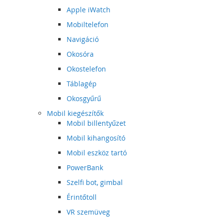
Apple iWatch
Mobiltelefon
Navigáció
Okosóra
Okostelefon
Táblagép
Okosgyűrű
Mobil kiegészítők
Mobil billentyűzet
Mobil kihangosító
Mobil eszköz tartó
PowerBank
Szelfi bot, gimbal
Érintőtoll
VR szemüveg