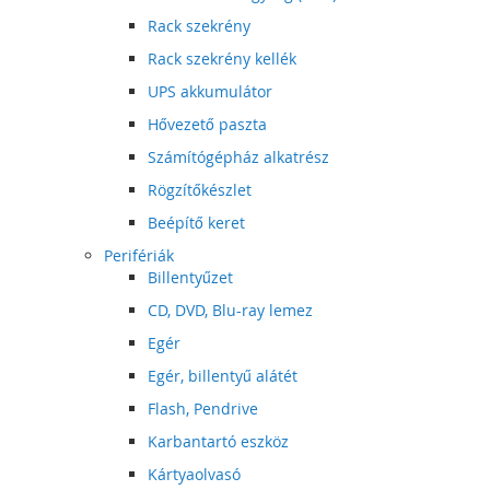
Rack szekrény
Rack szekrény kellék
UPS akkumulátor
Hővezető paszta
Számítógépház alkatrész
Rögzítőkészlet
Beépítő keret
Perifériák
Billentyűzet
CD, DVD, Blu-ray lemez
Egér
Egér, billentyű alátét
Flash, Pendrive
Karbantartó eszköz
Kártyaolvasó