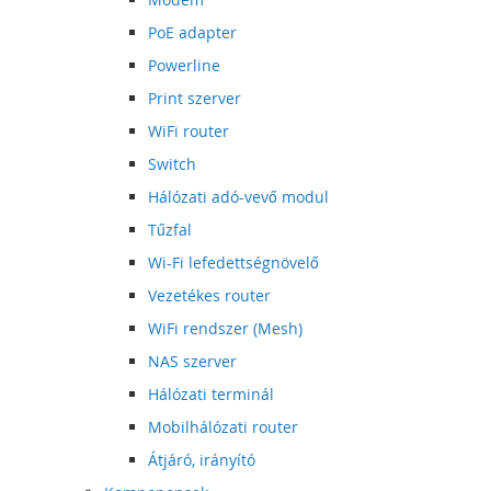
PoE adapter
Powerline
Print szerver
WiFi router
Switch
Hálózati adó-vevő modul
Tűzfal
Wi-Fi lefedettségnövelő
Vezetékes router
WiFi rendszer (Mesh)
NAS szerver
Hálózati terminál
Mobilhálózati router
Átjáró, irányító