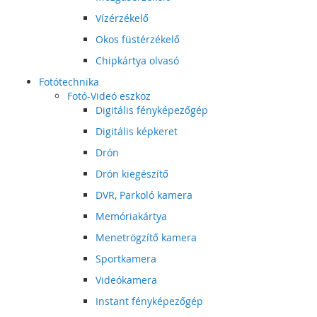
Vízérzékelő
Okos füstérzékelő
Chipkártya olvasó
Fotótechnika
Fotó-Videó eszköz
Digitális fényképezőgép
Digitális képkeret
Drón
Drón kiegészítő
DVR, Parkoló kamera
Memóriakártya
Menetrögzítő kamera
Sportkamera
Videókamera
Instant fényképezőgép