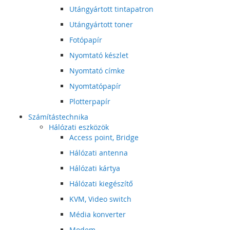
Utángyártott tintapatron
Utángyártott toner
Fotópapír
Nyomtató készlet
Nyomtató címke
Nyomtatópapír
Plotterpapír
Számítástechnika
Hálózati eszközök
Access point, Bridge
Hálózati antenna
Hálózati kártya
Hálózati kiegészítő
KVM, Video switch
Média konverter
Modem