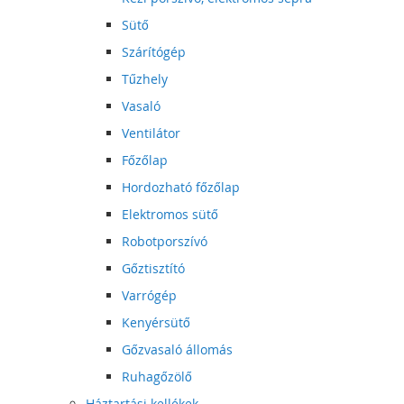
Sütő
Szárítógép
Tűzhely
Vasaló
Ventilátor
Főzőlap
Hordozható főzőlap
Elektromos sütő
Robotporszívó
Gőztisztító
Varrógép
Kenyérsütő
Gőzvasaló állomás
Ruhagőzölő
Háztartási kellékek