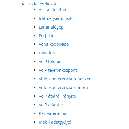
Irodai eszközök
Asztali telefon
Iratmegsemmisítő
Laminálógép
Projektor
Vonalkódolvasó
Diktafon
VoIP telefon
VoIP telefonközpont
Videokonferencia rendszer
Videokonferencia kamera
VoIP átjáró, irányító
VoIP adapter
Kártyaterminál
Mobil adatgyűjtő