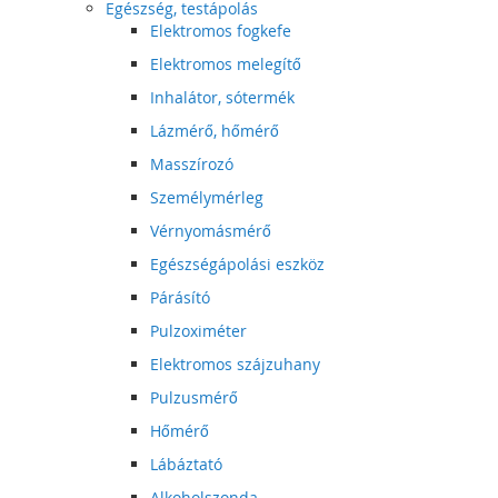
Egészség, testápolás
Elektromos fogkefe
Elektromos melegítő
Inhalátor, sótermék
Lázmérő, hőmérő
Masszírozó
Személymérleg
Vérnyomásmérő
Egészségápolási eszköz
Párásító
Pulzoximéter
Elektromos szájzuhany
Pulzusmérő
Hőmérő
Lábáztató
Alkoholszonda