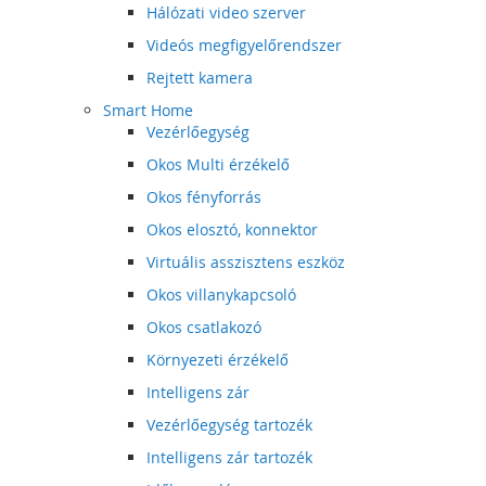
Hálózati video szerver
Videós megfigyelőrendszer
Rejtett kamera
Smart Home
Vezérlőegység
Okos Multi érzékelő
Okos fényforrás
Okos elosztó, konnektor
Virtuális asszisztens eszköz
Okos villanykapcsoló
Okos csatlakozó
Környezeti érzékelő
Intelligens zár
Vezérlőegység tartozék
Intelligens zár tartozék