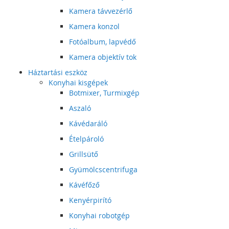
Kamera távvezérlő
Kamera konzol
Fotóalbum, lapvédő
Kamera objektív tok
Háztartási eszköz
Konyhai kisgépek
Botmixer, Turmixgép
Aszaló
Kávédaráló
Ételpároló
Grillsütő
Gyümölcscentrifuga
Kávéfőző
Kenyérpirító
Konyhai robotgép