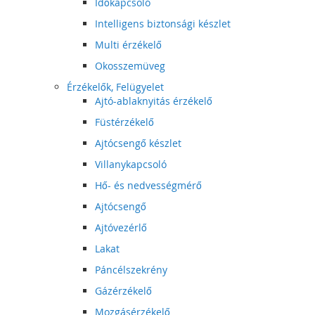
Időkapcsoló
Intelligens biztonsági készlet
Multi érzékelő
Okosszemüveg
Érzékelők, Felügyelet
Ajtó-ablaknyitás érzékelő
Füstérzékelő
Ajtócsengő készlet
Villanykapcsoló
Hő- és nedvességmérő
Ajtócsengő
Ajtóvezérlő
Lakat
Páncélszekrény
Gázérzékelő
Mozgásérzékelő