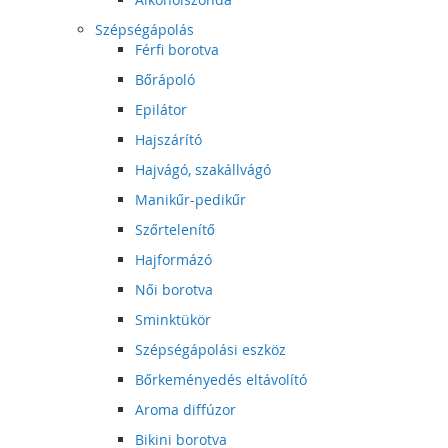
Szépségápolás
Férfi borotva
Bőrápoló
Epilátor
Hajszárító
Hajvágó, szakállvágó
Manikűr-pedikűr
Szőrtelenítő
Hajformázó
Női borotva
Sminktükör
Szépségápolási eszköz
Bőrkeményedés eltávolító
Aroma diffúzor
Bikini borotva