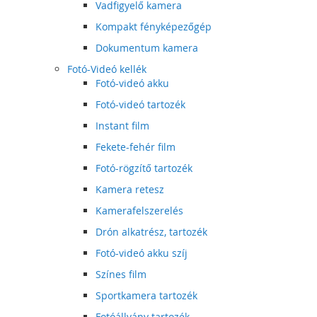
Vadfigyelő kamera
Kompakt fényképezőgép
Dokumentum kamera
Fotó-Videó kellék
Fotó-videó akku
Fotó-videó tartozék
Instant film
Fekete-fehér film
Fotó-rögzítő tartozék
Kamera retesz
Kamerafelszerelés
Drón alkatrész, tartozék
Fotó-videó akku szíj
Színes film
Sportkamera tartozék
Fotóállvány tartozék