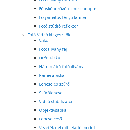
Fényképezőgép lencseadapter
Folyamatos fényű lámpa
Fotó stúdió reflektor
Fotó-Videó kiegészítők
Vaku
Fotóállvány fej
Drón táska
Háromlábú fotóállvány
Kameratáska
Lencse és szűrő
Szűrőlencse
Videó stabilizátor
Objektívsapka
Lencsevédő
Vezeték nélküli jeladó modul