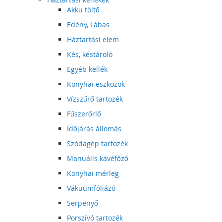
Akku töltő
Edény, Lábas
Háztartási elem
Kés, késtároló
Egyéb kellék
Konyhai eszközök
Vízszűrő tartozék
Fűszerőrlő
Időjárás állomás
Szódagép tartozék
Manuális kávéfőző
Konyhai mérleg
Vákuumfóliázó
Serpenyő
Porszívó tartozék