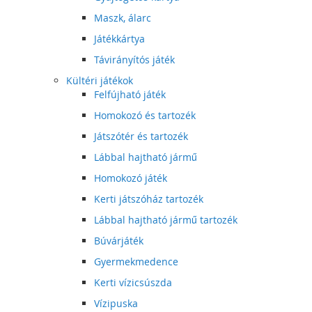
Maszk, álarc
Játékkártya
Távirányítós játék
Kültéri játékok
Felfújható játék
Homokozó és tartozék
Játszótér és tartozék
Lábbal hajtható jármű
Homokozó játék
Kerti játszóház tartozék
Lábbal hajtható jármű tartozék
Búvárjáték
Gyermekmedence
Kerti vízicsúszda
Vízipuska