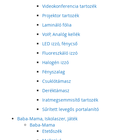
Videokonferencia tartozék
Projektor tartozék
Lamináló fólia
VoIP, Analóg kellék
LED izzó, fénycső
Fluoreszkáló izzó
Halogén izzó
Fényszalag
Csuklótámasz
Deréktámasz
Iratmegsemmisítő tartozék
Sűrített levegős portalanító
Baba-Mama, Iskolaszer, Játék
Baba-Mama
Etetőszék