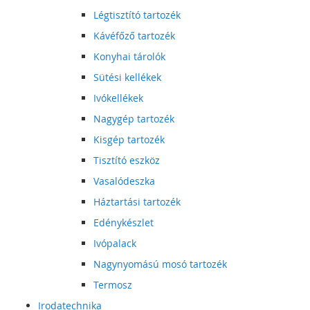
Légtisztító tartozék
Kávéfőző tartozék
Konyhai tárolók
Sütési kellékek
Ivókellékek
Nagygép tartozék
Kisgép tartozék
Tisztító eszköz
Vasalódeszka
Háztartási tartozék
Edénykészlet
Ivópalack
Nagynyomású mosó tartozék
Termosz
Irodatechnika