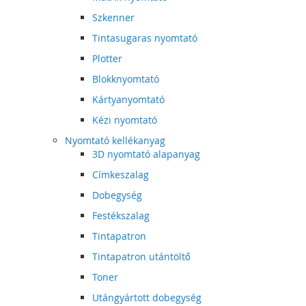
Szkenner
Tintasugaras nyomtató
Plotter
Blokknyomtató
Kártyanyomtató
Kézi nyomtató
Nyomtató kellékanyag
3D nyomtató alapanyag
Címkeszalag
Dobegység
Festékszalag
Tintapatron
Tintapatron utántöltő
Toner
Utángyártott dobegység