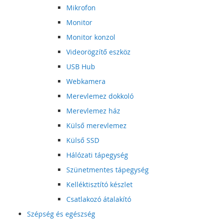
Mikrofon
Monitor
Monitor konzol
Videorögzítő eszköz
USB Hub
Webkamera
Merevlemez dokkoló
Merevlemez ház
Külső merevlemez
Külső SSD
Hálózati tápegység
Szünetmentes tápegység
Kelléktisztító készlet
Csatlakozó átalakító
Szépség és egészség