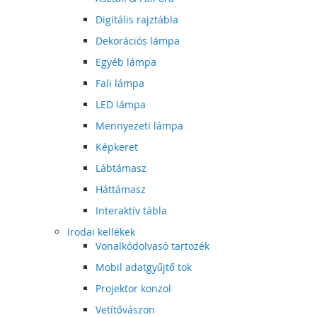
Digitális rajztábla
Dekorációs lámpa
Egyéb lámpa
Fali lámpa
LED lámpa
Mennyezeti lámpa
Képkeret
Lábtámasz
Háttámasz
Interaktív tábla
Irodai kellékek
Vonalkódolvasó tartozék
Mobil adatgyűjtő tok
Projektor konzol
Vetítővászon