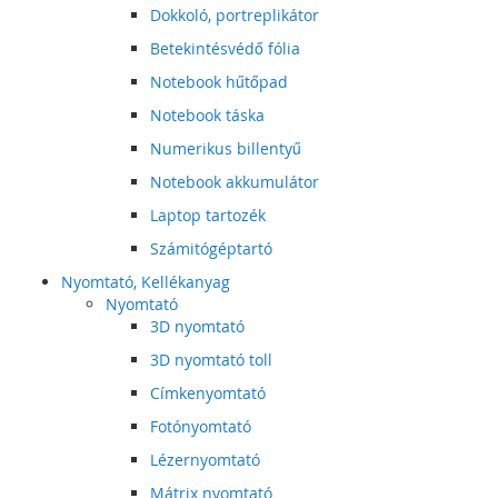
Dokkoló, portreplikátor
Betekintésvédő fólia
Notebook hűtőpad
Notebook táska
Numerikus billentyű
Notebook akkumulátor
Laptop tartozék
Számitógéptartó
Nyomtató, Kellékanyag
Nyomtató
3D nyomtató
3D nyomtató toll
Címkenyomtató
Fotónyomtató
Lézernyomtató
Mátrix nyomtató