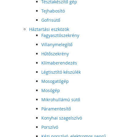
Tésztakészítő gép
Tejhabosító
Gofrisütő
Háztartási eszközök
Fagyasztószekrény
Villanymelegítő
Hűtőszekrény
Klímaberendezés
Légtisztító készülék
Mosogatógép
Mosógép
Mikrohullámú sütő
Páramentesítő
Konyhai szagelszívó
Porszívó
Kézi porszívó, elektromos seprű