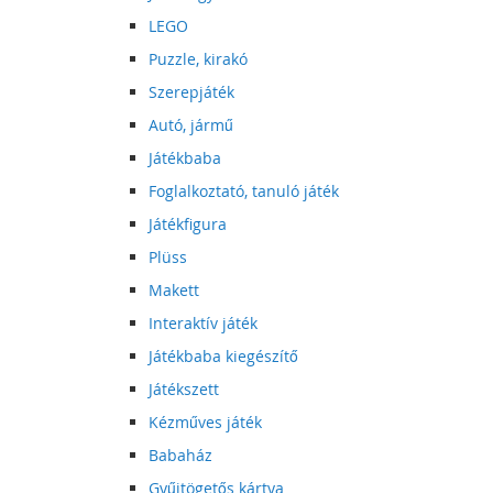
LEGO
Puzzle, kirakó
Szerepjáték
Autó, jármű
Játékbaba
Foglalkoztató, tanuló játék
Játékfigura
Plüss
Makett
Interaktív játék
Játékbaba kiegészítő
Játékszett
Kézműves játék
Babaház
Gyűjtögetős kártya