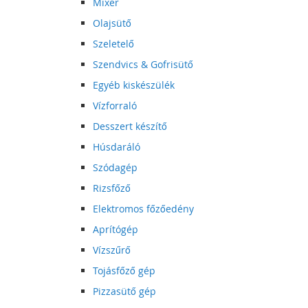
Mixer
Olajsütő
Szeletelő
Szendvics & Gofrisütő
Egyéb kiskészülék
Vízforraló
Desszert készítő
Húsdaráló
Szódagép
Rizsfőző
Elektromos főzőedény
Aprítógép
Vízszűrő
Tojásfőző gép
Pizzasütő gép