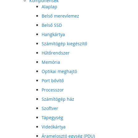
Komponensek
Alaplap
Belső merevlemez
Belső SSD
Hangkártya
Számítógép kiegészítő
Hűtőrendszer
Memória
Optikai meghajtó
Port bővítő
Processzor
Számítógép ház
Szoftver
Tápegység
Videókártya
Áramelosztó egység (PDU)