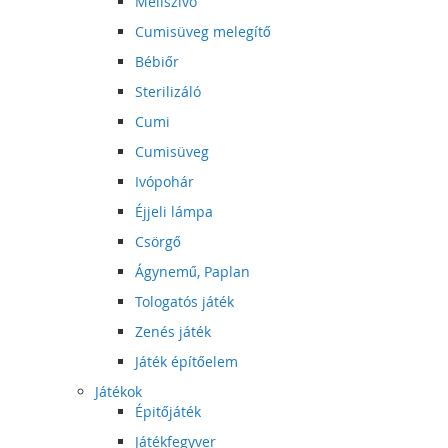
Mellszívó
Cumisüveg melegítő
Bébiőr
Sterilizáló
Cumi
Cumisüveg
Ivópohár
Éjjeli lámpa
Csörgő
Ágynemű, Paplan
Tologatós játék
Zenés játék
Játék építőelem
Játékok
Épitőjáték
Játékfegyver