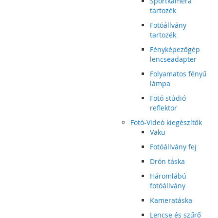
Sportkamera
tartozék
Fotóállvány
tartozék
Fényképezőgép
lencseadapter
Folyamatos fényű
lámpa
Fotó stúdió
reflektor
Fotó-Videó kiegészítők
Vaku
Fotóállvány fej
Drón táska
Háromlábú
fotóállvány
Kameratáska
Lencse és szűrő