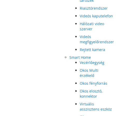
tartozék
Riasztórendszer
Videós kaputelefon
Hálózati video
szerver
Videós
megfigyelőrendszer
Rejtett kamera
Smart Home
Vezérlőegység
Okos Multi
érzékelő
Okos fényforrás
Okos elosztó,
konnektor
Virtuális
asszisztens eszköz