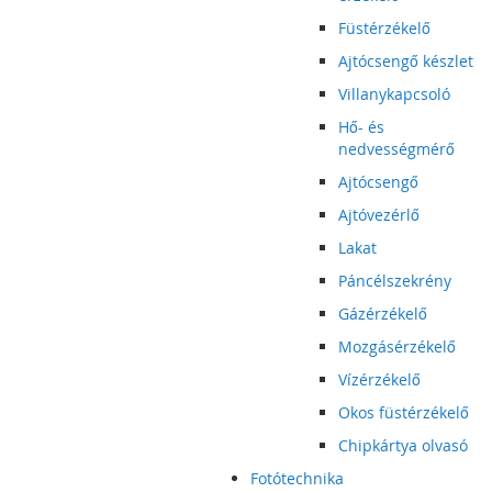
Füstérzékelő
Ajtócsengő készlet
Villanykapcsoló
Hő- és
nedvességmérő
Ajtócsengő
Ajtóvezérlő
Lakat
Páncélszekrény
Gázérzékelő
Mozgásérzékelő
Vízérzékelő
Okos füstérzékelő
Chipkártya olvasó
Fotótechnika