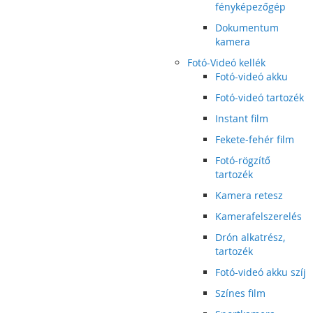
fényképezőgép
Dokumentum
kamera
Fotó-Videó kellék
Fotó-videó akku
Fotó-videó tartozék
Instant film
Fekete-fehér film
Fotó-rögzítő
tartozék
Kamera retesz
Kamerafelszerelés
Drón alkatrész,
tartozék
Fotó-videó akku szíj
Színes film