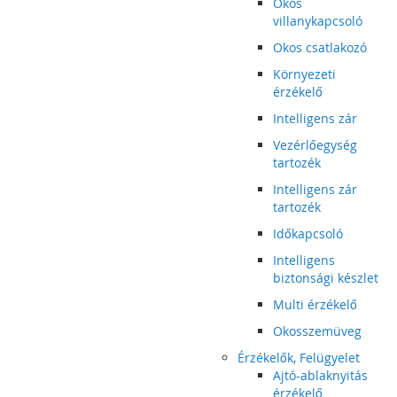
Okos
villanykapcsoló
Okos csatlakozó
Környezeti
érzékelő
Intelligens zár
Vezérlőegység
tartozék
Intelligens zár
tartozék
Időkapcsoló
Intelligens
biztonsági készlet
Multi érzékelő
Okosszemüveg
Érzékelők, Felügyelet
Ajtó-ablaknyitás
érzékelő