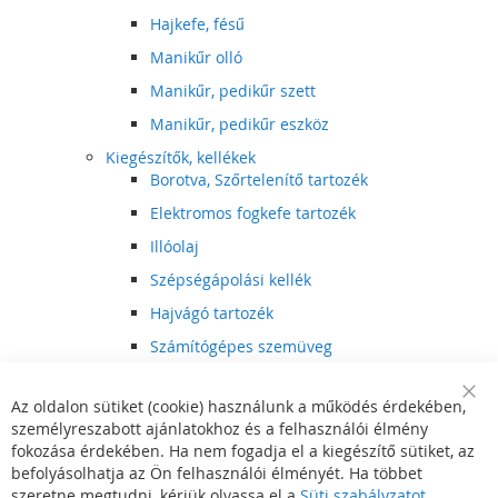
Hajkefe, fésű
Manikűr olló
Manikűr, pedikűr szett
Manikűr, pedikűr eszköz
Kiegészítők, kellékek
Borotva, Szőrtelenítő tartozék
Elektromos fogkefe tartozék
Illóolaj
Szépségápolási kellék
Hajvágó tartozék
Számítógépes szemüveg
Egészségápolási kellék
Az oldalon sütiket (cookie) használunk a működés érdekében,
Hajvágó kiegészítő
Clo
személyreszabott ajánlatokhoz és a felhasználói élmény
Coo
Szórakoztató elektronika
Bar
fokozása érdekében. Ha nem fogadja el a kiegészítő sütiket, az
Multimédia
befolyásolhatja az Ön felhasználói élményét. Ha többet
DVD, BluRay lejátszó
szeretne megtudni, kérjük olvassa el a
Süti szabályzatot