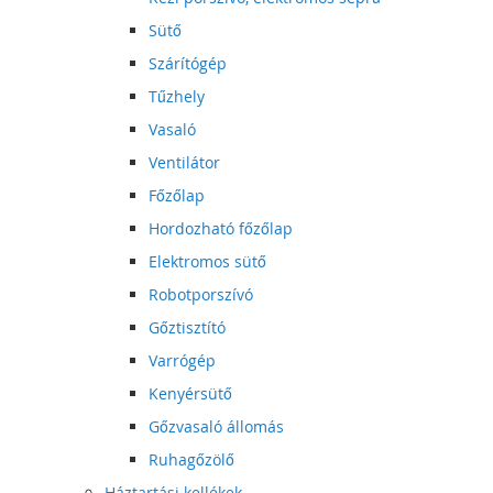
Sütő
Szárítógép
Tűzhely
Vasaló
Ventilátor
Főzőlap
Hordozható főzőlap
Elektromos sütő
Robotporszívó
Gőztisztító
Varrógép
Kenyérsütő
Gőzvasaló állomás
Ruhagőzölő
Háztartási kellékek