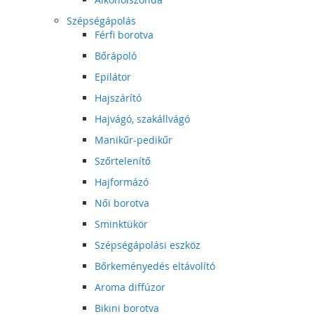
Szépségápolás
Férfi borotva
Bőrápoló
Epilátor
Hajszárító
Hajvágó, szakállvágó
Manikűr-pedikűr
Szőrtelenítő
Hajformázó
Női borotva
Sminktükör
Szépségápolási eszköz
Bőrkeményedés eltávolító
Aroma diffúzor
Bikini borotva