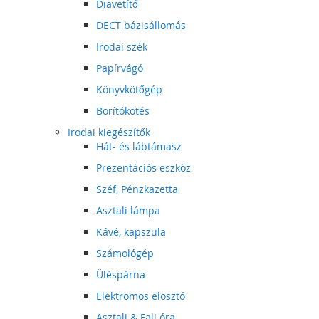
Diavetítő
DECT bázisállomás
Irodai szék
Papírvágó
Könyvkötőgép
Borítókötés
Irodai kiegészítők
Hát- és lábtámasz
Prezentációs eszköz
Széf, Pénzkazetta
Asztali lámpa
Kávé, kapszula
Számológép
Üléspárna
Elektromos elosztó
Asztali & Fali óra