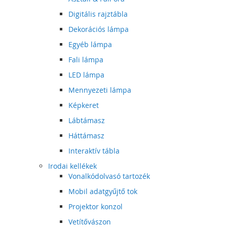
Digitális rajztábla
Dekorációs lámpa
Egyéb lámpa
Fali lámpa
LED lámpa
Mennyezeti lámpa
Képkeret
Lábtámasz
Háttámasz
Interaktív tábla
Irodai kellékek
Vonalkódolvasó tartozék
Mobil adatgyűjtő tok
Projektor konzol
Vetítővászon