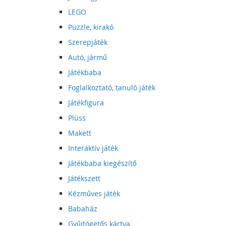
LEGO
Puzzle, kirakó
Szerepjáték
Autó, jármű
Játékbaba
Foglalkoztató, tanuló játék
Játékfigura
Plüss
Makett
Interaktív játék
Játékbaba kiegészítő
Játékszett
Kézműves játék
Babaház
Gyűjtögetős kártya