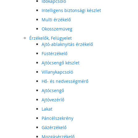
Időkapcsoló
Intelligens biztonsági készlet
Multi érzékelő
Okosszemüveg
Érzékelők, Felügyelet
Ajtó-ablaknyitás érzékelő
Füstérzékelő
Ajtócsengő készlet
Villanykapcsoló
Hő- és nedvességmérő
Ajtócsengő
Ajtóvezérlő
Lakat
Páncélszekrény
Gázérzékelő
Mozgásérzékelő