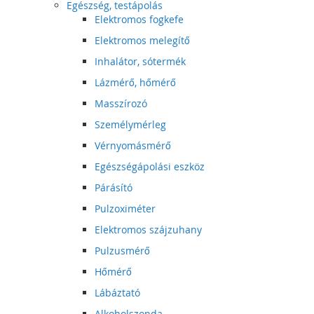
Egészség, testápolás
Elektromos fogkefe
Elektromos melegítő
Inhalátor, sótermék
Lázmérő, hőmérő
Masszírozó
Személymérleg
Vérnyomásmérő
Egészségápolási eszköz
Párásító
Pulzoximéter
Elektromos szájzuhany
Pulzusmérő
Hőmérő
Lábáztató
Alkoholszonda