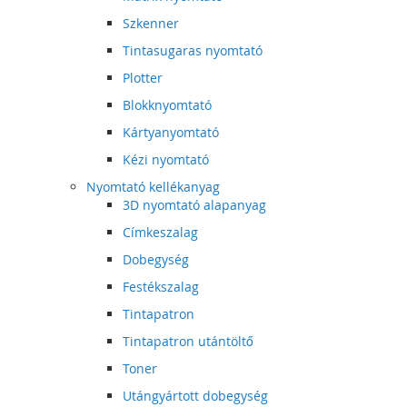
Szkenner
Tintasugaras nyomtató
Plotter
Blokknyomtató
Kártyanyomtató
Kézi nyomtató
Nyomtató kellékanyag
3D nyomtató alapanyag
Címkeszalag
Dobegység
Festékszalag
Tintapatron
Tintapatron utántöltő
Toner
Utángyártott dobegység