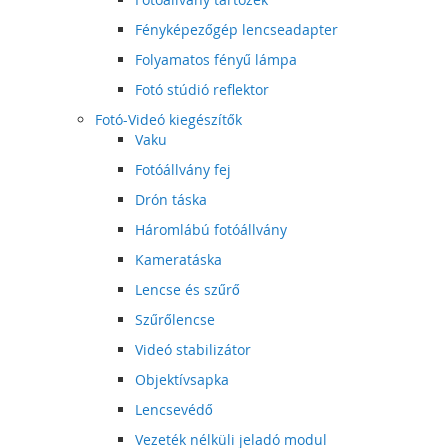
Fényképezőgép lencseadapter
Folyamatos fényű lámpa
Fotó stúdió reflektor
Fotó-Videó kiegészítők
Vaku
Fotóállvány fej
Drón táska
Háromlábú fotóállvány
Kameratáska
Lencse és szűrő
Szűrőlencse
Videó stabilizátor
Objektívsapka
Lencsevédő
Vezeték nélküli jeladó modul