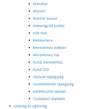
Mikrofon
Monitor
Monitor konzol
Videorögzítő eszköz
USB Hub
Webkamera
Merevlemez dokkoló
Merevlemez ház
Külső merevlemez
Külső SSD
Hálózati tápegység
Szünetmentes tápegység
Kelléktisztító készlet
Csatlakozó átalakító
Szépség és egészség