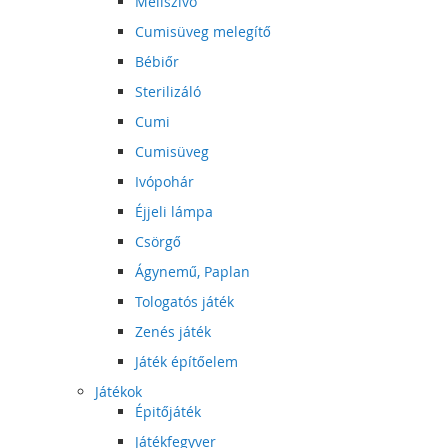
Mellszívó
Cumisüveg melegítő
Bébiőr
Sterilizáló
Cumi
Cumisüveg
Ivópohár
Éjjeli lámpa
Csörgő
Ágynemű, Paplan
Tologatós játék
Zenés játék
Játék építőelem
Játékok
Épitőjáték
Játékfegyver