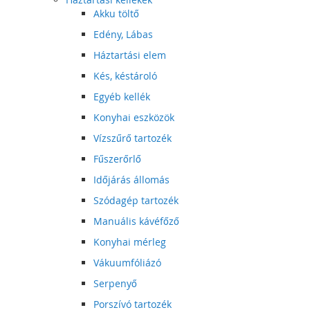
Akku töltő
Edény, Lábas
Háztartási elem
Kés, késtároló
Egyéb kellék
Konyhai eszközök
Vízszűrő tartozék
Fűszerőrlő
Időjárás állomás
Szódagép tartozék
Manuális kávéfőző
Konyhai mérleg
Vákuumfóliázó
Serpenyő
Porszívó tartozék