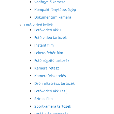
Vadfigyelő kamera
Kompakt fényképezőgép
Dokumentum kamera
Fotó-Videó kellék
Fotó-videó akku
Fotó-videó tartozék
Instant film
Fekete-fehér film
Fotó-rögzítő tartozék
Kamera retesz
Kamerafelszerelés
Drón alkatrész, tartozék
Fotó-videó akku szíj
Színes film
Sportkamera tartozék
Fotóállvány tartozék