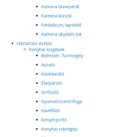
Kamera távvezérlő
Kamera konzol
Fotóalbum, lapvédő
Kamera objektív tok
Háztartási eszköz
Konyhai kisgépek
Botmixer, Turmixgép
Aszaló
Kávédaráló
Ételpároló
Grillsütő
Gyümölcscentrifuga
Kávéfőző
Kenyérpirító
Konyhai robotgép