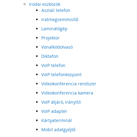
Irodai eszközök
Asztali telefon
Iratmegsemmisítő
Laminálógép
Projektor
Vonalkódolvasó
Diktafon
VoIP telefon
VoIP telefonközpont
Videokonferencia rendszer
Videokonferencia kamera
VoIP átjáró, irányító
VoIP adapter
Kártyaterminál
Mobil adatgyűjtő