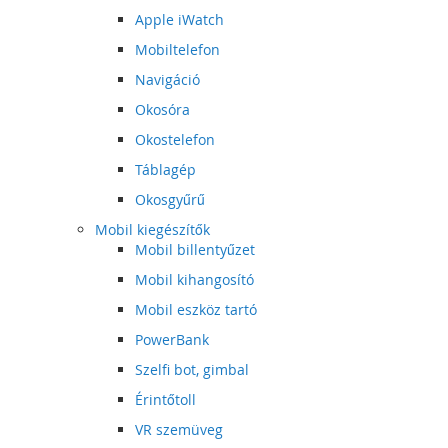
Apple iWatch
Mobiltelefon
Navigáció
Okosóra
Okostelefon
Táblagép
Okosgyűrű
Mobil kiegészítők
Mobil billentyűzet
Mobil kihangosító
Mobil eszköz tartó
PowerBank
Szelfi bot, gimbal
Érintőtoll
VR szemüveg