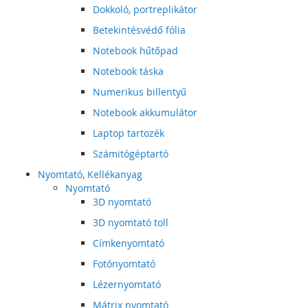
Dokkoló, portreplikátor
Betekintésvédő fólia
Notebook hűtőpad
Notebook táska
Numerikus billentyű
Notebook akkumulátor
Laptop tartozék
Számitógéptartó
Nyomtató, Kellékanyag
Nyomtató
3D nyomtató
3D nyomtató toll
Címkenyomtató
Fotónyomtató
Lézernyomtató
Mátrix nyomtató