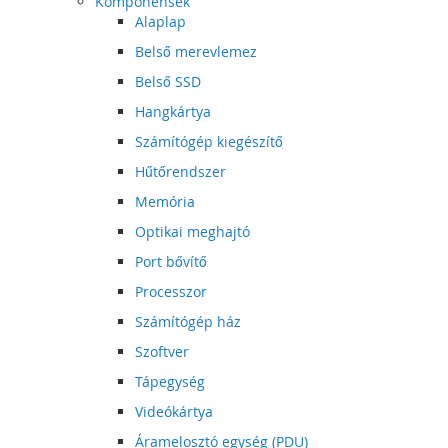
Komponensek
Alaplap
Belső merevlemez
Belső SSD
Hangkártya
Számítógép kiegészítő
Hűtőrendszer
Memória
Optikai meghajtó
Port bővítő
Processzor
Számítógép ház
Szoftver
Tápegység
Videókártya
Áramelosztó egység (PDU)