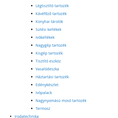
Légtisztító tartozék
Kávéfőző tartozék
Konyhai tárolók
Sütési kellékek
Ivókellékek
Nagygép tartozék
Kisgép tartozék
Tisztító eszköz
Vasalódeszka
Háztartási tartozék
Edénykészlet
Ivópalack
Nagynyomású mosó tartozék
Termosz
Irodatechnika