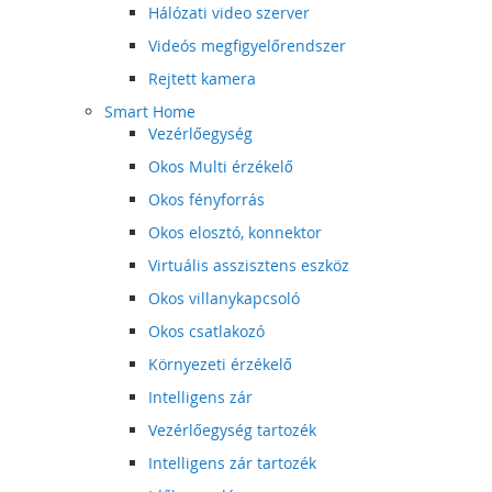
Hálózati video szerver
Videós megfigyelőrendszer
Rejtett kamera
Smart Home
Vezérlőegység
Okos Multi érzékelő
Okos fényforrás
Okos elosztó, konnektor
Virtuális asszisztens eszköz
Okos villanykapcsoló
Okos csatlakozó
Környezeti érzékelő
Intelligens zár
Vezérlőegység tartozék
Intelligens zár tartozék