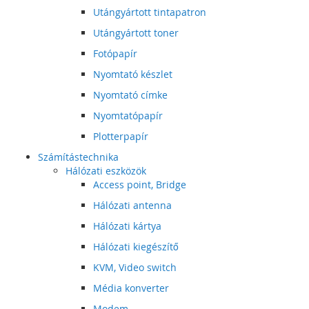
Utángyártott tintapatron
Utángyártott toner
Fotópapír
Nyomtató készlet
Nyomtató címke
Nyomtatópapír
Plotterpapír
Számítástechnika
Hálózati eszközök
Access point, Bridge
Hálózati antenna
Hálózati kártya
Hálózati kiegészítő
KVM, Video switch
Média konverter
Modem