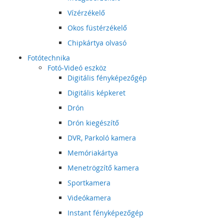
Vízérzékelő
Okos füstérzékelő
Chipkártya olvasó
Fotótechnika
Fotó-Videó eszköz
Digitális fényképezőgép
Digitális képkeret
Drón
Drón kiegészítő
DVR, Parkoló kamera
Memóriakártya
Menetrögzítő kamera
Sportkamera
Videókamera
Instant fényképezőgép