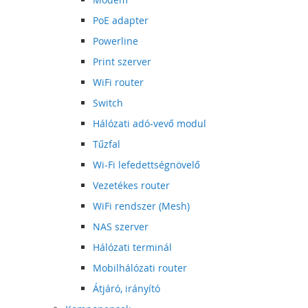
PoE adapter
Powerline
Print szerver
WiFi router
Switch
Hálózati adó-vevő modul
Tűzfal
Wi-Fi lefedettségnövelő
Vezetékes router
WiFi rendszer (Mesh)
NAS szerver
Hálózati terminál
Mobilhálózati router
Átjáró, irányító