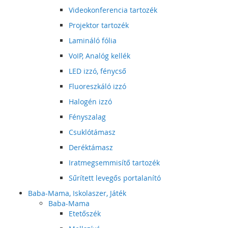
Videokonferencia tartozék
Projektor tartozék
Lamináló fólia
VoIP, Analóg kellék
LED izzó, fénycső
Fluoreszkáló izzó
Halogén izzó
Fényszalag
Csuklótámasz
Deréktámasz
Iratmegsemmisítő tartozék
Sűrített levegős portalanító
Baba-Mama, Iskolaszer, Játék
Baba-Mama
Etetőszék