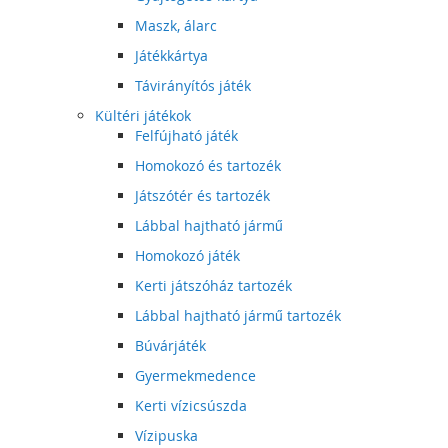
Maszk, álarc
Játékkártya
Távirányítós játék
Kültéri játékok
Felfújható játék
Homokozó és tartozék
Játszótér és tartozék
Lábbal hajtható jármű
Homokozó játék
Kerti játszóház tartozék
Lábbal hajtható jármű tartozék
Búvárjáték
Gyermekmedence
Kerti vízicsúszda
Vízipuska