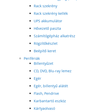
Rack szekrény
Rack szekrény kellék
UPS akkumulátor
Hővezető paszta
Számítógépház alkatrész
Rögzítőkészlet
Beépítő keret
Perifériák
Billentyűzet
CD, DVD, Blu-ray lemez
Egér
Egér, billentyű alátét
Flash, Pendrive
Karbantartó eszköz
Kártyaolvasó