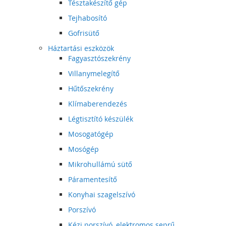
Tésztakészítő gép
Tejhabosító
Gofrisütő
Háztartási eszközök
Fagyasztószekrény
Villanymelegítő
Hűtőszekrény
Klímaberendezés
Légtisztító készülék
Mosogatógép
Mosógép
Mikrohullámú sütő
Páramentesítő
Konyhai szagelszívó
Porszívó
Kézi porszívó, elektromos seprű