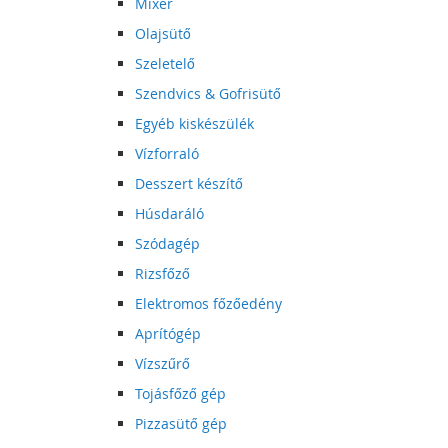
Mixer
Olajsütő
Szeletelő
Szendvics & Gofrisütő
Egyéb kiskészülék
Vízforraló
Desszert készítő
Húsdaráló
Szódagép
Rizsfőző
Elektromos főzőedény
Aprítógép
Vízszűrő
Tojásfőző gép
Pizzasütő gép