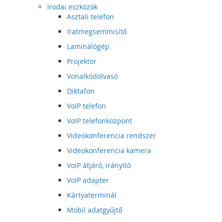
Irodai eszközök
Asztali telefon
Iratmegsemmisítő
Laminálógép
Projektor
Vonalkódolvasó
Diktafon
VoIP telefon
VoIP telefonközpont
Videokonferencia rendszer
Videokonferencia kamera
VoIP átjáró, irányító
VoIP adapter
Kártyaterminál
Mobil adatgyűjtő