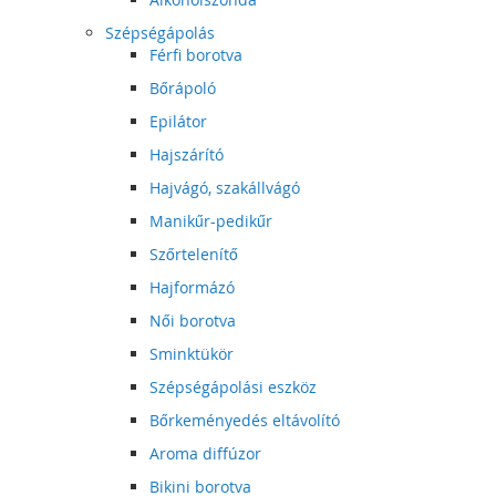
Szépségápolás
Férfi borotva
Bőrápoló
Epilátor
Hajszárító
Hajvágó, szakállvágó
Manikűr-pedikűr
Szőrtelenítő
Hajformázó
Női borotva
Sminktükör
Szépségápolási eszköz
Bőrkeményedés eltávolító
Aroma diffúzor
Bikini borotva