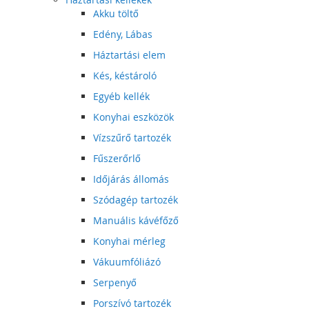
Akku töltő
Edény, Lábas
Háztartási elem
Kés, késtároló
Egyéb kellék
Konyhai eszközök
Vízszűrő tartozék
Fűszerőrlő
Időjárás állomás
Szódagép tartozék
Manuális kávéfőző
Konyhai mérleg
Vákuumfóliázó
Serpenyő
Porszívó tartozék