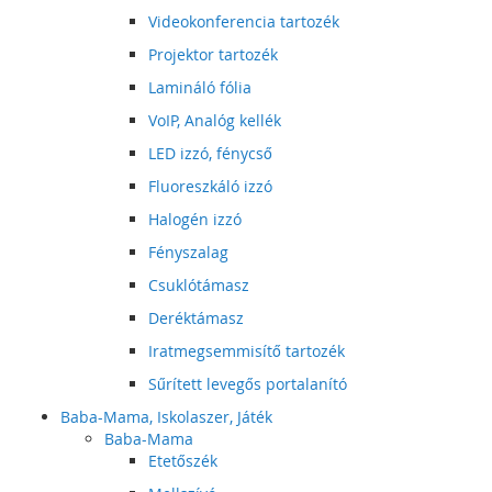
Videokonferencia tartozék
Projektor tartozék
Lamináló fólia
VoIP, Analóg kellék
LED izzó, fénycső
Fluoreszkáló izzó
Halogén izzó
Fényszalag
Csuklótámasz
Deréktámasz
Iratmegsemmisítő tartozék
Sűrített levegős portalanító
Baba-Mama, Iskolaszer, Játék
Baba-Mama
Etetőszék