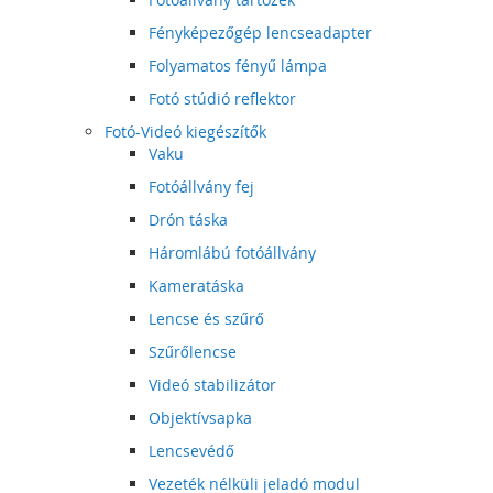
Fényképezőgép lencseadapter
Folyamatos fényű lámpa
Fotó stúdió reflektor
Fotó-Videó kiegészítők
Vaku
Fotóállvány fej
Drón táska
Háromlábú fotóállvány
Kameratáska
Lencse és szűrő
Szűrőlencse
Videó stabilizátor
Objektívsapka
Lencsevédő
Vezeték nélküli jeladó modul