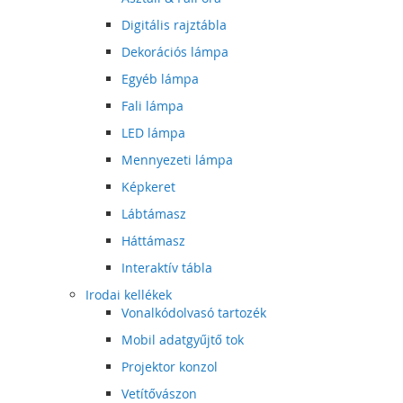
Digitális rajztábla
Dekorációs lámpa
Egyéb lámpa
Fali lámpa
LED lámpa
Mennyezeti lámpa
Képkeret
Lábtámasz
Háttámasz
Interaktív tábla
Irodai kellékek
Vonalkódolvasó tartozék
Mobil adatgyűjtő tok
Projektor konzol
Vetítővászon