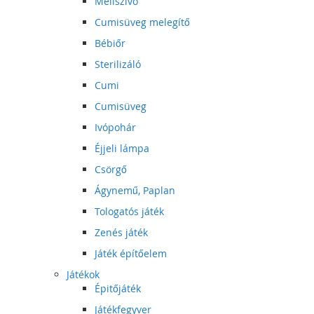
Mellszívó
Cumisüveg melegítő
Bébiőr
Sterilizáló
Cumi
Cumisüveg
Ivópohár
Éjjeli lámpa
Csörgő
Ágynemű, Paplan
Tologatós játék
Zenés játék
Játék építőelem
Játékok
Épitőjáték
Játékfegyver