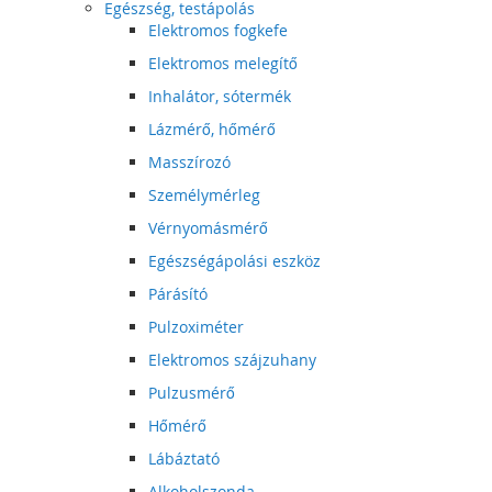
Egészség, testápolás
Elektromos fogkefe
Elektromos melegítő
Inhalátor, sótermék
Lázmérő, hőmérő
Masszírozó
Személymérleg
Vérnyomásmérő
Egészségápolási eszköz
Párásító
Pulzoximéter
Elektromos szájzuhany
Pulzusmérő
Hőmérő
Lábáztató
Alkoholszonda