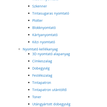
Szkenner
Tintasugaras nyomtató
Plotter
Blokknyomtató
Kártyanyomtató
Kézi nyomtató
Nyomtató kellékanyag
3D nyomtató alapanyag
Címkeszalag
Dobegység
Festékszalag
Tintapatron
Tintapatron utántöltő
Toner
Utángyártott dobegység