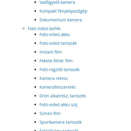
Vadfigyelő kamera
Kompakt fényképezőgép
Dokumentum kamera
Fotó-Videó kellék
Fotó-videó akku
Fotó-videó tartozék
Instant film
Fekete-fehér film
Fotó-rögzítő tartozék
Kamera retesz
Kamerafelszerelés
Drón alkatrész, tartozék
Fotó-videó akku szíj
Színes film
Sportkamera tartozék
Fotóállvány tartozék