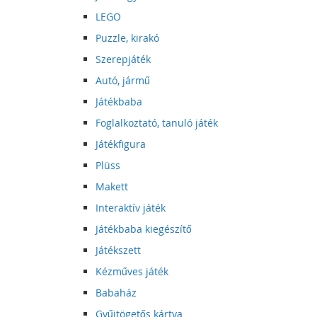
LEGO
Puzzle, kirakó
Szerepjáték
Autó, jármű
Játékbaba
Foglalkoztató, tanuló játék
Játékfigura
Plüss
Makett
Interaktív játék
Játékbaba kiegészítő
Játékszett
Kézműves játék
Babaház
Gyűjtögetős kártya