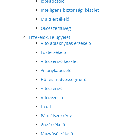
Időkapcsoló
Intelligens biztonsági készlet
Multi érzékelő
Okosszemüveg
Érzékelők, Felügyelet
Ajtó-ablaknyitás érzékelő
Füstérzékelő
Ajtócsengő készlet
Villanykapcsoló
Hő- és nedvességmérő
Ajtócsengő
Ajtóvezérlő
Lakat
Páncélszekrény
Gázérzékelő
Mozgásérzékelő