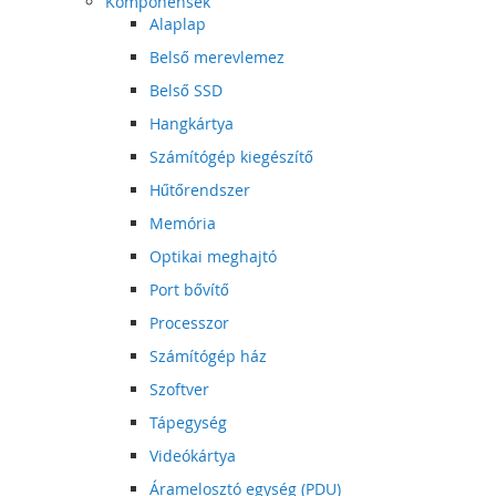
Komponensek
Alaplap
Belső merevlemez
Belső SSD
Hangkártya
Számítógép kiegészítő
Hűtőrendszer
Memória
Optikai meghajtó
Port bővítő
Processzor
Számítógép ház
Szoftver
Tápegység
Videókártya
Áramelosztó egység (PDU)