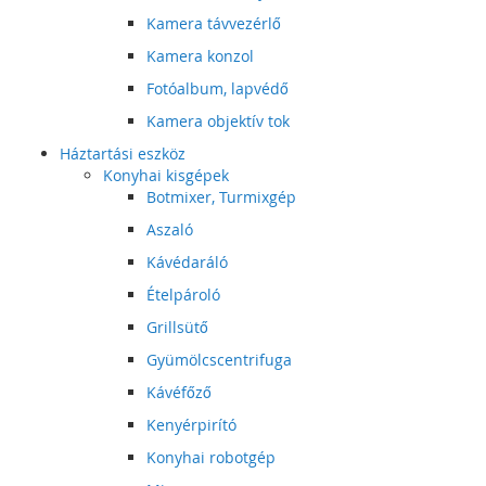
Kamera távvezérlő
Kamera konzol
Fotóalbum, lapvédő
Kamera objektív tok
Háztartási eszköz
Konyhai kisgépek
Botmixer, Turmixgép
Aszaló
Kávédaráló
Ételpároló
Grillsütő
Gyümölcscentrifuga
Kávéfőző
Kenyérpirító
Konyhai robotgép