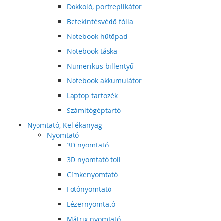
Dokkoló, portreplikátor
Betekintésvédő fólia
Notebook hűtőpad
Notebook táska
Numerikus billentyű
Notebook akkumulátor
Laptop tartozék
Számitógéptartó
Nyomtató, Kellékanyag
Nyomtató
3D nyomtató
3D nyomtató toll
Címkenyomtató
Fotónyomtató
Lézernyomtató
Mátrix nyomtató