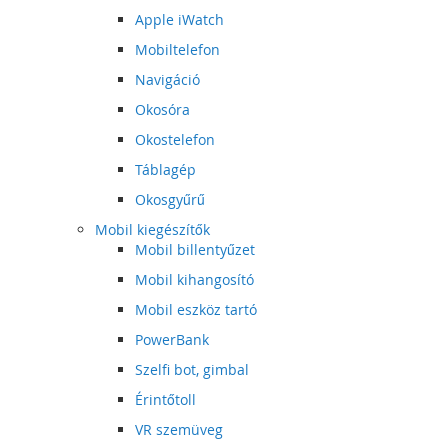
Apple iWatch
Mobiltelefon
Navigáció
Okosóra
Okostelefon
Táblagép
Okosgyűrű
Mobil kiegészítők
Mobil billentyűzet
Mobil kihangosító
Mobil eszköz tartó
PowerBank
Szelfi bot, gimbal
Érintőtoll
VR szemüveg