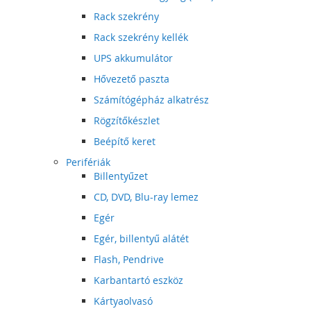
Rack szekrény
Rack szekrény kellék
UPS akkumulátor
Hővezető paszta
Számítógépház alkatrész
Rögzítőkészlet
Beépítő keret
Perifériák
Billentyűzet
CD, DVD, Blu-ray lemez
Egér
Egér, billentyű alátét
Flash, Pendrive
Karbantartó eszköz
Kártyaolvasó