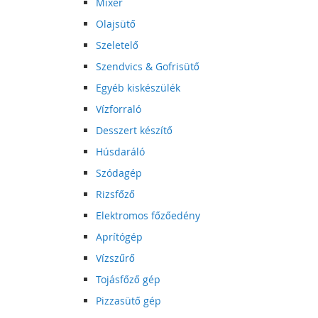
Mixer
Olajsütő
Szeletelő
Szendvics & Gofrisütő
Egyéb kiskészülék
Vízforraló
Desszert készítő
Húsdaráló
Szódagép
Rizsfőző
Elektromos főzőedény
Aprítógép
Vízszűrő
Tojásfőző gép
Pizzasütő gép