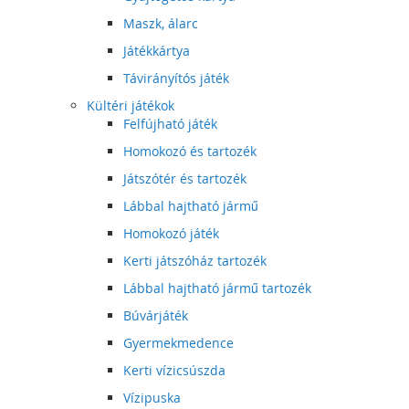
Maszk, álarc
Játékkártya
Távirányítós játék
Kültéri játékok
Felfújható játék
Homokozó és tartozék
Játszótér és tartozék
Lábbal hajtható jármű
Homokozó játék
Kerti játszóház tartozék
Lábbal hajtható jármű tartozék
Búvárjáték
Gyermekmedence
Kerti vízicsúszda
Vízipuska