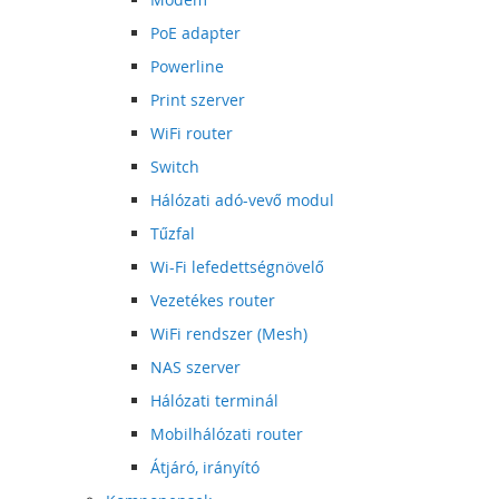
PoE adapter
Powerline
Print szerver
WiFi router
Switch
Hálózati adó-vevő modul
Tűzfal
Wi-Fi lefedettségnövelő
Vezetékes router
WiFi rendszer (Mesh)
NAS szerver
Hálózati terminál
Mobilhálózati router
Átjáró, irányító