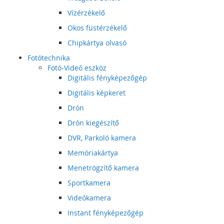
Vízérzékelő
Okos füstérzékelő
Chipkártya olvasó
Fotótechnika
Fotó-Videó eszköz
Digitális fényképezőgép
Digitális képkeret
Drón
Drón kiegészítő
DVR, Parkoló kamera
Memóriakártya
Menetrögzítő kamera
Sportkamera
Videókamera
Instant fényképezőgép