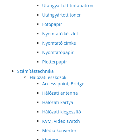
Utángyártott tintapatron
Utángyártott toner
Fotópapír
Nyomtató készlet
Nyomtató címke
Nyomtatópapír
Plotterpapír
Számítástechnika
Hálózati eszközök
Access point, Bridge
Hálózati antenna
Hálózati kártya
Hálózati kiegészítő
KVM, Video switch
Média konverter
Modem