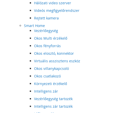
Hálózati video szerver
Videós megfigyelőrendszer
Rejtett kamera
Smart Home
Vezérlőegység
Okos Multi érzékelő
Okos fényforrás
Okos elosztó, konnektor
Virtuális asszisztens eszköz
Okos villanykapcsoló
Okos csatlakozó
Környezeti érzékelő
Intelligens zár
Vezérlőegység tartozék
Intelligens zár tartozék