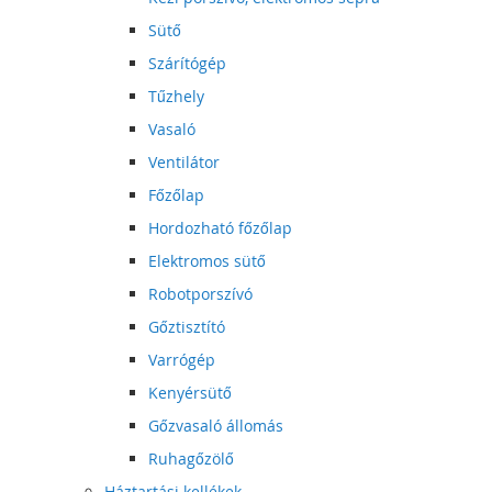
Sütő
Szárítógép
Tűzhely
Vasaló
Ventilátor
Főzőlap
Hordozható főzőlap
Elektromos sütő
Robotporszívó
Gőztisztító
Varrógép
Kenyérsütő
Gőzvasaló állomás
Ruhagőzölő
Háztartási kellékek