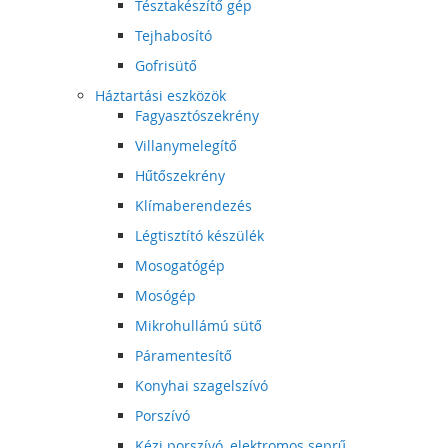
Tésztakészítő gép
Tejhabosító
Gofrisütő
Háztartási eszközök
Fagyasztószekrény
Villanymelegítő
Hűtőszekrény
Klímaberendezés
Légtisztító készülék
Mosogatógép
Mosógép
Mikrohullámú sütő
Páramentesítő
Konyhai szagelszívó
Porszívó
Kézi porszívó, elektromos seprű