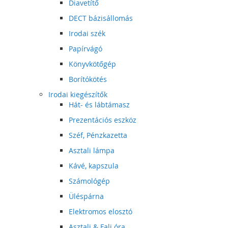
Diavetítő
DECT bázisállomás
Irodai szék
Papírvágó
Könyvkötőgép
Borítókötés
Irodai kiegészítők
Hát- és lábtámasz
Prezentációs eszköz
Széf, Pénzkazetta
Asztali lámpa
Kávé, kapszula
Számológép
Üléspárna
Elektromos elosztó
Asztali & Fali óra