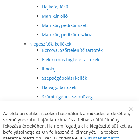
Hajkefe, fésű
Manikűr olló
Manikűr, pedikűr szett
Manikűr, pedikűr eszköz
Kiegészítők, kellékek
Borotva, Szőrtelenítő tartozék
Elektromos fogkefe tartozék
Illóolaj
Szépségápolási kellék
Hajvágó tartozék
Számítógépes szemüveg
Egészségápolási kellék
Az oldalon sütiket (cookie) használunk a működés érdekében,
Hajvágó kiegészítő
Clo
személyreszabott ajánlatokhoz és a felhasználói élmény
Coo
Szórakoztató elektronika
Bar
fokozása érdekében. Ha nem fogadja el a kiegészítő sütiket, az
Multimédia
befolyásolhatja az Ön felhasználói élményét. Ha többet
DVD, BluRay lejátszó
szeretne megtudni, kérjük olvassa el a
Süti szabályzatot