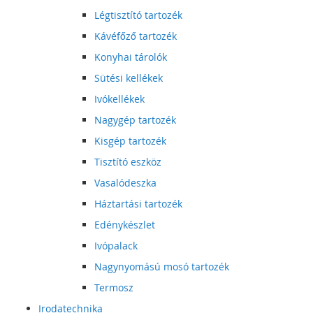
Légtisztító tartozék
Kávéfőző tartozék
Konyhai tárolók
Sütési kellékek
Ivókellékek
Nagygép tartozék
Kisgép tartozék
Tisztító eszköz
Vasalódeszka
Háztartási tartozék
Edénykészlet
Ivópalack
Nagynyomású mosó tartozék
Termosz
Irodatechnika