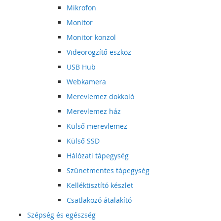
Mikrofon
Monitor
Monitor konzol
Videorögzítő eszköz
USB Hub
Webkamera
Merevlemez dokkoló
Merevlemez ház
Külső merevlemez
Külső SSD
Hálózati tápegység
Szünetmentes tápegység
Kelléktisztító készlet
Csatlakozó átalakító
Szépség és egészség