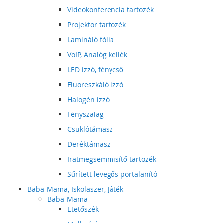
Videokonferencia tartozék
Projektor tartozék
Lamináló fólia
VoIP, Analóg kellék
LED izzó, fénycső
Fluoreszkáló izzó
Halogén izzó
Fényszalag
Csuklótámasz
Deréktámasz
Iratmegsemmisítő tartozék
Sűrített levegős portalanító
Baba-Mama, Iskolaszer, Játék
Baba-Mama
Etetőszék