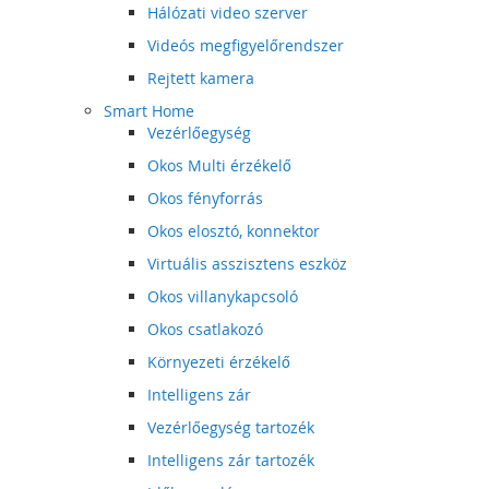
Hálózati video szerver
Videós megfigyelőrendszer
Rejtett kamera
Smart Home
Vezérlőegység
Okos Multi érzékelő
Okos fényforrás
Okos elosztó, konnektor
Virtuális asszisztens eszköz
Okos villanykapcsoló
Okos csatlakozó
Környezeti érzékelő
Intelligens zár
Vezérlőegység tartozék
Intelligens zár tartozék