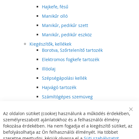
Hajkefe, fésű
Manikűr olló
Manikűr, pedikűr szett
Manikűr, pedikűr eszköz
Kiegészítők, kellékek
Borotva, Szőrtelenítő tartozék
Elektromos fogkefe tartozék
Illóolaj
Szépségápolási kellék
Hajvágó tartozék
Számítógépes szemüveg
Egészségápolási kellék
Az oldalon sütiket (cookie) használunk a működés érdekében,
Hajvágó kiegészítő
Clo
személyreszabott ajánlatokhoz és a felhasználói élmény
Coo
Szórakoztató elektronika
Bar
fokozása érdekében. Ha nem fogadja el a kiegészítő sütiket, az
Multimédia
befolyásolhatja az Ön felhasználói élményét. Ha többet
DVD, BluRay lejátszó
szeretne megtudni, kérjük olvassa el a
Süti szabályzatot