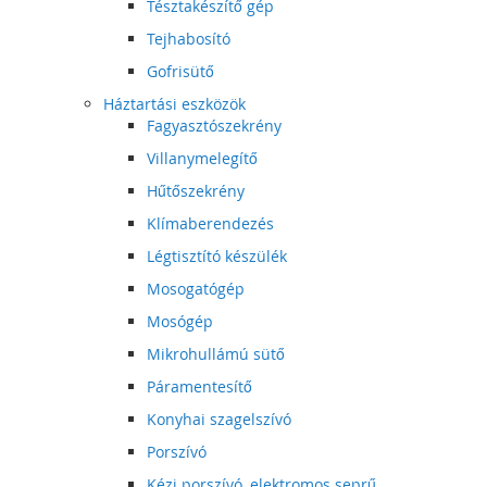
Tésztakészítő gép
Tejhabosító
Gofrisütő
Háztartási eszközök
Fagyasztószekrény
Villanymelegítő
Hűtőszekrény
Klímaberendezés
Légtisztító készülék
Mosogatógép
Mosógép
Mikrohullámú sütő
Páramentesítő
Konyhai szagelszívó
Porszívó
Kézi porszívó, elektromos seprű