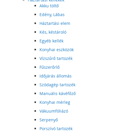
Akku töltő
Edény, Lábas
Háztartási elem
Kés, késtároló
Egyéb kellék
Konyhai eszközök
Vízszűrő tartozék
Fűszerőrlő
Időjárás állomás
Szódagép tartozék
Manuális kávéfőző
Konyhai mérleg
Vákuumfóliázó
Serpenyő
Porszívó tartozék