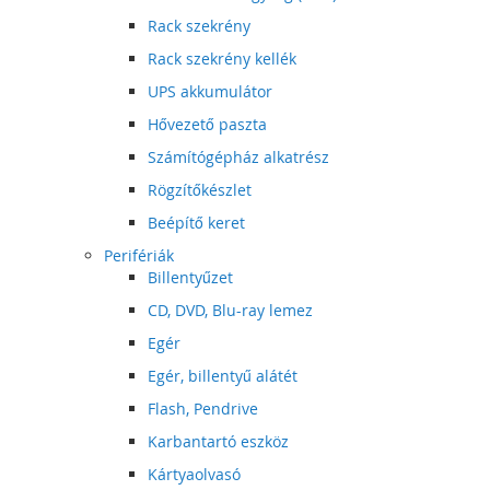
Rack szekrény
Rack szekrény kellék
UPS akkumulátor
Hővezető paszta
Számítógépház alkatrész
Rögzítőkészlet
Beépítő keret
Perifériák
Billentyűzet
CD, DVD, Blu-ray lemez
Egér
Egér, billentyű alátét
Flash, Pendrive
Karbantartó eszköz
Kártyaolvasó