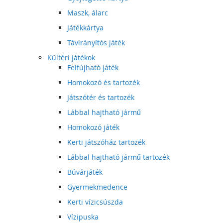
Maszk, álarc
Játékkártya
Távirányítós játék
Kültéri játékok
Felfújható játék
Homokozó és tartozék
Játszótér és tartozék
Lábbal hajtható jármű
Homokozó játék
Kerti játszóház tartozék
Lábbal hajtható jármű tartozék
Búvárjáték
Gyermekmedence
Kerti vízicsúszda
Vízipuska