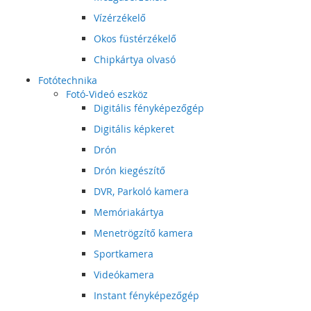
Vízérzékelő
Okos füstérzékelő
Chipkártya olvasó
Fotótechnika
Fotó-Videó eszköz
Digitális fényképezőgép
Digitális képkeret
Drón
Drón kiegészítő
DVR, Parkoló kamera
Memóriakártya
Menetrögzítő kamera
Sportkamera
Videókamera
Instant fényképezőgép