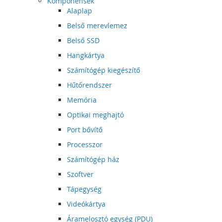
Komponensek
Alaplap
Belső merevlemez
Belső SSD
Hangkártya
Számítógép kiegészítő
Hűtőrendszer
Memória
Optikai meghajtó
Port bővítő
Processzor
Számítógép ház
Szoftver
Tápegység
Videókártya
Áramelosztó egység (PDU)