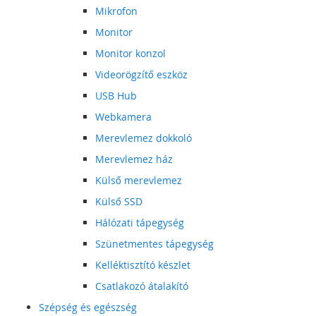
Mikrofon
Monitor
Monitor konzol
Videorögzítő eszköz
USB Hub
Webkamera
Merevlemez dokkoló
Merevlemez ház
Külső merevlemez
Külső SSD
Hálózati tápegység
Szünetmentes tápegység
Kelléktisztító készlet
Csatlakozó átalakító
Szépség és egészség