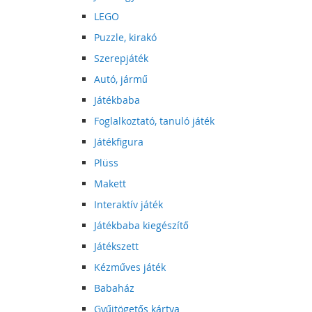
LEGO
Puzzle, kirakó
Szerepjáték
Autó, jármű
Játékbaba
Foglalkoztató, tanuló játék
Játékfigura
Plüss
Makett
Interaktív játék
Játékbaba kiegészítő
Játékszett
Kézműves játék
Babaház
Gyűjtögetős kártya