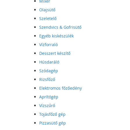
Mixer
Olajsütő
Szeletelő
Szendvics & Gofrisütő
Egyéb kiskészülék
Vízforraló
Desszert készítő
Húsdaráló
Szódagép
Rizsfőző
Elektromos főzőedény
Aprítógép
Vízszűrő
Tojásfőző gép
Pizzasütő gép