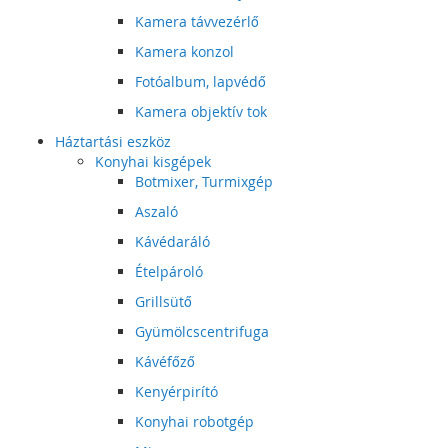
Kamera távvezérlő
Kamera konzol
Fotóalbum, lapvédő
Kamera objektív tok
Háztartási eszköz
Konyhai kisgépek
Botmixer, Turmixgép
Aszaló
Kávédaráló
Ételpároló
Grillsütő
Gyümölcscentrifuga
Kávéfőző
Kenyérpirító
Konyhai robotgép