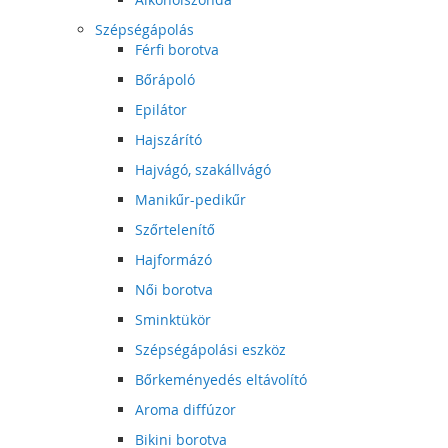
Szépségápolás
Férfi borotva
Bőrápoló
Epilátor
Hajszárító
Hajvágó, szakállvágó
Manikűr-pedikűr
Szőrtelenítő
Hajformázó
Női borotva
Sminktükör
Szépségápolási eszköz
Bőrkeményedés eltávolító
Aroma diffúzor
Bikini borotva