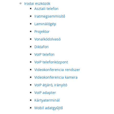
Irodai eszközök
Asztali telefon
Iratmegsemmisítő
Laminálógép
Projektor
Vonalkódolvasó
Diktafon
VoIP telefon
VoIP telefonközpont
Videokonferencia rendszer
Videokonferencia kamera
VoIP átjáró, irányító
VoIP adapter
Kártyaterminál
Mobil adatgyűjtő