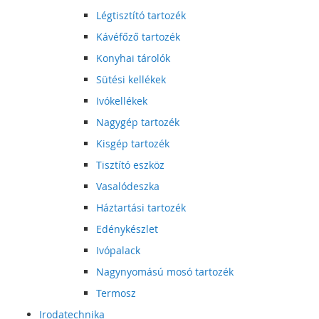
Légtisztító tartozék
Kávéfőző tartozék
Konyhai tárolók
Sütési kellékek
Ivókellékek
Nagygép tartozék
Kisgép tartozék
Tisztító eszköz
Vasalódeszka
Háztartási tartozék
Edénykészlet
Ivópalack
Nagynyomású mosó tartozék
Termosz
Irodatechnika