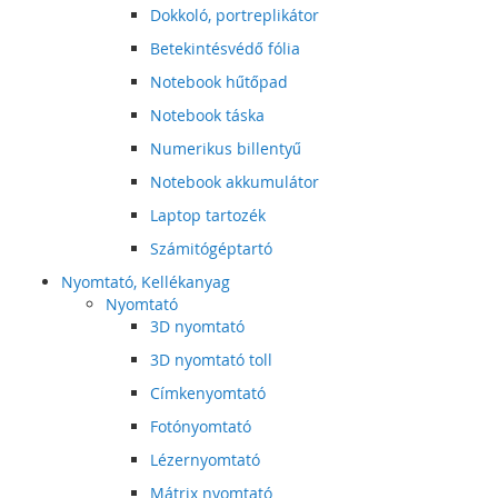
Dokkoló, portreplikátor
Betekintésvédő fólia
Notebook hűtőpad
Notebook táska
Numerikus billentyű
Notebook akkumulátor
Laptop tartozék
Számitógéptartó
Nyomtató, Kellékanyag
Nyomtató
3D nyomtató
3D nyomtató toll
Címkenyomtató
Fotónyomtató
Lézernyomtató
Mátrix nyomtató