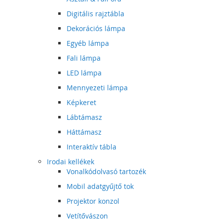
Digitális rajztábla
Dekorációs lámpa
Egyéb lámpa
Fali lámpa
LED lámpa
Mennyezeti lámpa
Képkeret
Lábtámasz
Háttámasz
Interaktív tábla
Irodai kellékek
Vonalkódolvasó tartozék
Mobil adatgyűjtő tok
Projektor konzol
Vetítővászon