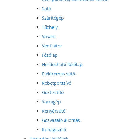
Sütő
Szárítógép
Tűzhely
Vasaló
Ventilátor
Főzőlap
Hordozható főzőlap
Elektromos sütő
Robotporszívó
Gőztisztító
Varrógép
Kenyérsütő
Gőzvasaló állomás
Ruhagőzölő
Háztartási kellékek