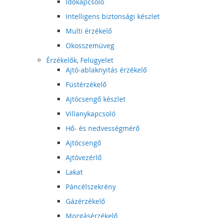
Időkapcsoló
Intelligens biztonsági készlet
Multi érzékelő
Okosszemüveg
Érzékelők, Felügyelet
Ajtó-ablaknyitás érzékelő
Füstérzékelő
Ajtócsengő készlet
Villanykapcsoló
Hő- és nedvességmérő
Ajtócsengő
Ajtóvezérlő
Lakat
Páncélszekrény
Gázérzékelő
Mozgásérzékelő