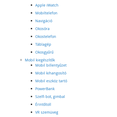
Apple iWatch
Mobiltelefon
Navigáció
Okosóra
Okostelefon
Táblagép
Okosgyűrű
Mobil kiegészítők
Mobil billentyűzet
Mobil kihangosító
Mobil eszköz tartó
PowerBank
Szelfi bot, gimbal
Érintőtoll
VR szemüveg