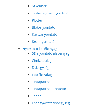
Szkenner
Tintasugaras nyomtató
Plotter
Blokknyomtató
Kártyanyomtató
Kézi nyomtató
Nyomtató kellékanyag
3D nyomtató alapanyag
Címkeszalag
Dobegység
Festékszalag
Tintapatron
Tintapatron utántöltő
Toner
Utángyártott dobegység