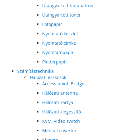
Utángyártott tintapatron
Utángyártott toner
Fotópapír
Nyomtató készlet
Nyomtató címke
Nyomtatópapír
Plotterpapír
Számítástechnika
Hálózati eszközök
Access point, Bridge
Hálózati antenna
Hálózati kártya
Hálózati kiegészítő
KVM, Video switch
Média konverter
Modem