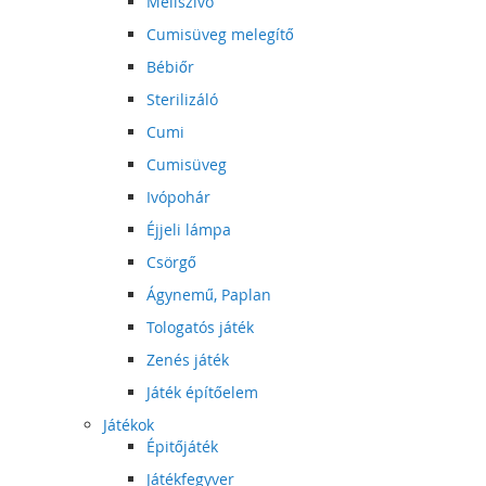
Mellszívó
Cumisüveg melegítő
Bébiőr
Sterilizáló
Cumi
Cumisüveg
Ivópohár
Éjjeli lámpa
Csörgő
Ágynemű, Paplan
Tologatós játék
Zenés játék
Játék építőelem
Játékok
Épitőjáték
Játékfegyver