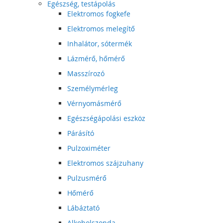
Egészség, testápolás
Elektromos fogkefe
Elektromos melegítő
Inhalátor, sótermék
Lázmérő, hőmérő
Masszírozó
Személymérleg
Vérnyomásmérő
Egészségápolási eszköz
Párásító
Pulzoximéter
Elektromos szájzuhany
Pulzusmérő
Hőmérő
Lábáztató
Alkoholszonda