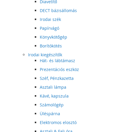
Diavetítő
DECT bázisállomás
Irodai szék
Papírvágó
Könyvkötőgép
Borítókötés
Irodai kiegészítők
Hát- és lábtámasz
Prezentációs eszköz
Széf, Pénzkazetta
Asztali lámpa
Kávé, kapszula
Számológép
Üléspárna
Elektromos elosztó
Asztali & Fali óra