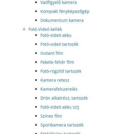
Vadfigyelő kamera
Kompakt fényképezőgép
Dokumentum kamera
Fotó-Videó kellék
Fotó-videó akku
Fotó-videó tartozék
Instant film
Fekete-fehér film
Fotó-rögzítő tartozék
Kamera retesz
Kamerafelszerelés
Drón alkatrész, tartozék
Fotó-videó akku szíj
Színes film
Sportkamera tartozék
Fotóállvány tartozék