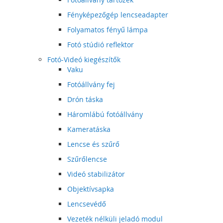
Fényképezőgép lencseadapter
Folyamatos fényű lámpa
Fotó stúdió reflektor
Fotó-Videó kiegészítők
Vaku
Fotóállvány fej
Drón táska
Háromlábú fotóállvány
Kameratáska
Lencse és szűrő
Szűrőlencse
Videó stabilizátor
Objektívsapka
Lencsevédő
Vezeték nélküli jeladó modul