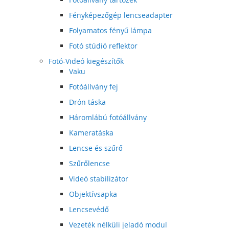
Fényképezőgép lencseadapter
Folyamatos fényű lámpa
Fotó stúdió reflektor
Fotó-Videó kiegészítők
Vaku
Fotóállvány fej
Drón táska
Háromlábú fotóállvány
Kameratáska
Lencse és szűrő
Szűrőlencse
Videó stabilizátor
Objektívsapka
Lencsevédő
Vezeték nélküli jeladó modul