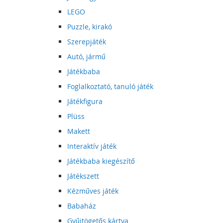
LEGO
Puzzle, kirakó
Szerepjáték
Autó, jármű
Játékbaba
Foglalkoztató, tanuló játék
Játékfigura
Plüss
Makett
Interaktív játék
Játékbaba kiegészítő
Játékszett
Kézműves játék
Babaház
Gyűjtögetős kártya