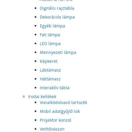
Digitális rajztábla
Dekorációs lámpa
Egyéb lámpa
Fali lámpa
LED lámpa
Mennyezeti lámpa
Képkeret
Lábtámasz
Háttámasz
Interaktív tábla
Irodai kellékek
Vonalkódolvasó tartozék
Mobil adatgyűjtő tok
Projektor konzol
Vetítővászon