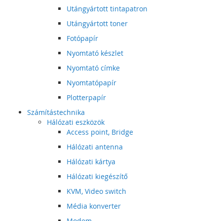
Utángyártott tintapatron
Utángyártott toner
Fotópapír
Nyomtató készlet
Nyomtató címke
Nyomtatópapír
Plotterpapír
Számítástechnika
Hálózati eszközök
Access point, Bridge
Hálózati antenna
Hálózati kártya
Hálózati kiegészítő
KVM, Video switch
Média konverter
Modem