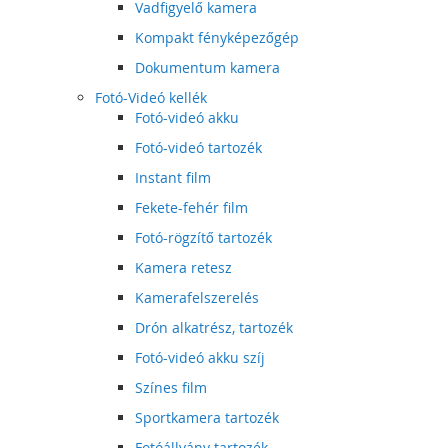
Vadfigyelő kamera
Kompakt fényképezőgép
Dokumentum kamera
Fotó-Videó kellék
Fotó-videó akku
Fotó-videó tartozék
Instant film
Fekete-fehér film
Fotó-rögzítő tartozék
Kamera retesz
Kamerafelszerelés
Drón alkatrész, tartozék
Fotó-videó akku szíj
Színes film
Sportkamera tartozék
Fotóállvány tartozék