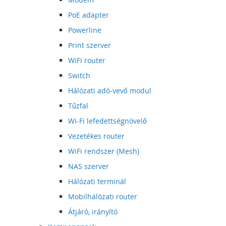
PoE adapter
Powerline
Print szerver
WiFi router
Switch
Hálózati adó-vevő modul
Tűzfal
Wi-Fi lefedettségnövelő
Vezetékes router
WiFi rendszer (Mesh)
NAS szerver
Hálózati terminál
Mobilhálózati router
Átjáró, irányító