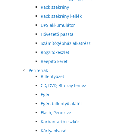
Rack szekrény
Rack szekrény kellék
UPS akkumulátor
Hővezető paszta
Számítógépház alkatrész
Rögzítőkészlet
Beépítő keret
Perifériák
Billentyűzet
CD, DVD, Blu-ray lemez
Egér
Egér, billentyű alátét
Flash, Pendrive
Karbantartó eszköz
Kártyaolvasó