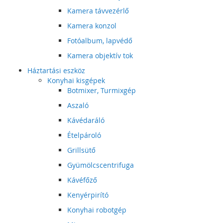
Kamera távvezérlő
Kamera konzol
Fotóalbum, lapvédő
Kamera objektív tok
Háztartási eszköz
Konyhai kisgépek
Botmixer, Turmixgép
Aszaló
Kávédaráló
Ételpároló
Grillsütő
Gyümölcscentrifuga
Kávéfőző
Kenyérpirító
Konyhai robotgép