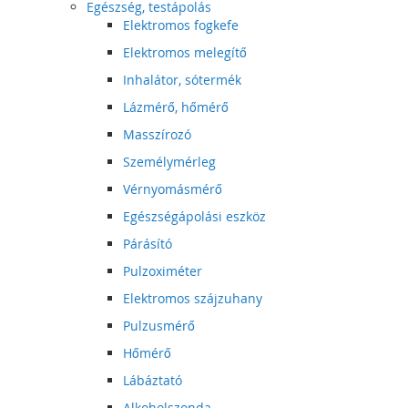
Egészség, testápolás
Elektromos fogkefe
Elektromos melegítő
Inhalátor, sótermék
Lázmérő, hőmérő
Masszírozó
Személymérleg
Vérnyomásmérő
Egészségápolási eszköz
Párásító
Pulzoximéter
Elektromos szájzuhany
Pulzusmérő
Hőmérő
Lábáztató
Alkoholszonda