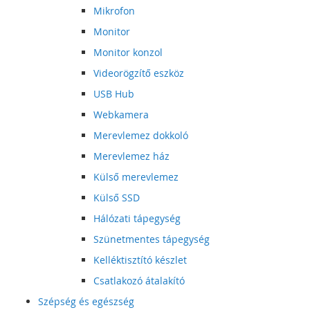
Mikrofon
Monitor
Monitor konzol
Videorögzítő eszköz
USB Hub
Webkamera
Merevlemez dokkoló
Merevlemez ház
Külső merevlemez
Külső SSD
Hálózati tápegység
Szünetmentes tápegység
Kelléktisztító készlet
Csatlakozó átalakító
Szépség és egészség