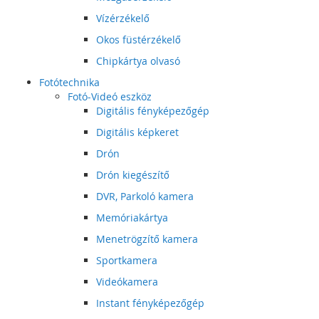
Vízérzékelő
Okos füstérzékelő
Chipkártya olvasó
Fotótechnika
Fotó-Videó eszköz
Digitális fényképezőgép
Digitális képkeret
Drón
Drón kiegészítő
DVR, Parkoló kamera
Memóriakártya
Menetrögzítő kamera
Sportkamera
Videókamera
Instant fényképezőgép