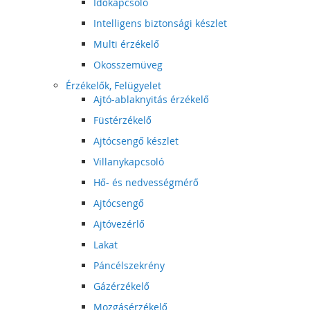
Időkapcsoló
Intelligens biztonsági készlet
Multi érzékelő
Okosszemüveg
Érzékelők, Felügyelet
Ajtó-ablaknyitás érzékelő
Füstérzékelő
Ajtócsengő készlet
Villanykapcsoló
Hő- és nedvességmérő
Ajtócsengő
Ajtóvezérlő
Lakat
Páncélszekrény
Gázérzékelő
Mozgásérzékelő