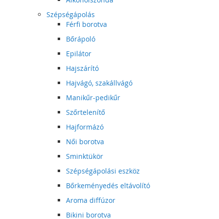
Szépségápolás
Férfi borotva
Bőrápoló
Epilátor
Hajszárító
Hajvágó, szakállvágó
Manikűr-pedikűr
Szőrtelenítő
Hajformázó
Női borotva
Sminktükör
Szépségápolási eszköz
Bőrkeményedés eltávolító
Aroma diffúzor
Bikini borotva