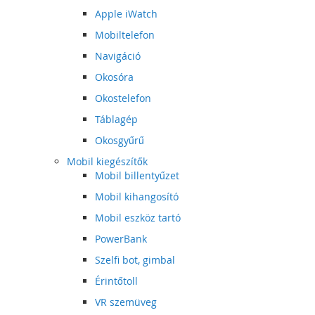
Apple iWatch
Mobiltelefon
Navigáció
Okosóra
Okostelefon
Táblagép
Okosgyűrű
Mobil kiegészítők
Mobil billentyűzet
Mobil kihangosító
Mobil eszköz tartó
PowerBank
Szelfi bot, gimbal
Érintőtoll
VR szemüveg