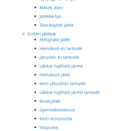
Maszk, álarc
Játékkártya
Távirányítós játék
Kültéri játékok
Felfújható játék
Homokozó és tartozék
Játszótér és tartozék
Lábbal hajtható jármű
Homokozó játék
Kerti játszóház tartozék
Lábbal hajtható jármű tartozék
Búvárjáték
Gyermekmedence
Kerti vízicsúszda
Vízipuska