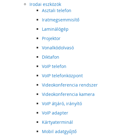
Irodai eszközök
Asztali telefon
Iratmegsemmisítő
Laminálógép
Projektor
Vonalkódolvasó
Diktafon
VoIP telefon
VoIP telefonközpont
Videokonferencia rendszer
Videokonferencia kamera
VoIP átjáró, irányító
VoIP adapter
Kártyaterminál
Mobil adatgyűjtő