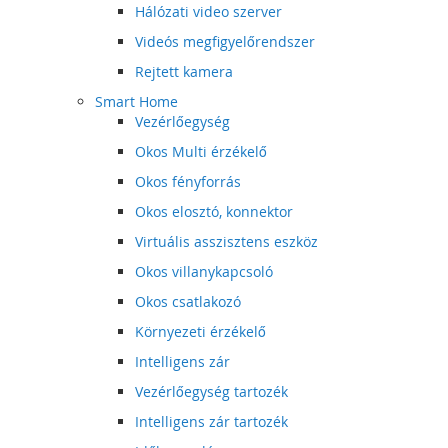
Hálózati video szerver
Videós megfigyelőrendszer
Rejtett kamera
Smart Home
Vezérlőegység
Okos Multi érzékelő
Okos fényforrás
Okos elosztó, konnektor
Virtuális asszisztens eszköz
Okos villanykapcsoló
Okos csatlakozó
Környezeti érzékelő
Intelligens zár
Vezérlőegység tartozék
Intelligens zár tartozék