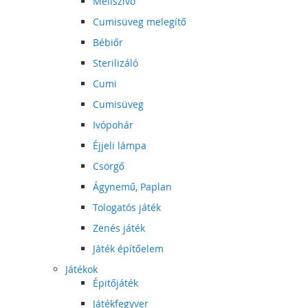
Mellszívó
Cumisüveg melegítő
Bébiőr
Sterilizáló
Cumi
Cumisüveg
Ivópohár
Éjjeli lámpa
Csörgő
Ágynemű, Paplan
Tologatós játék
Zenés játék
Játék építőelem
Játékok
Épitőjáték
Játékfegyver