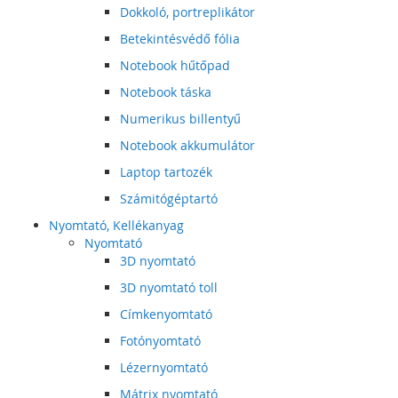
Dokkoló, portreplikátor
Betekintésvédő fólia
Notebook hűtőpad
Notebook táska
Numerikus billentyű
Notebook akkumulátor
Laptop tartozék
Számitógéptartó
Nyomtató, Kellékanyag
Nyomtató
3D nyomtató
3D nyomtató toll
Címkenyomtató
Fotónyomtató
Lézernyomtató
Mátrix nyomtató