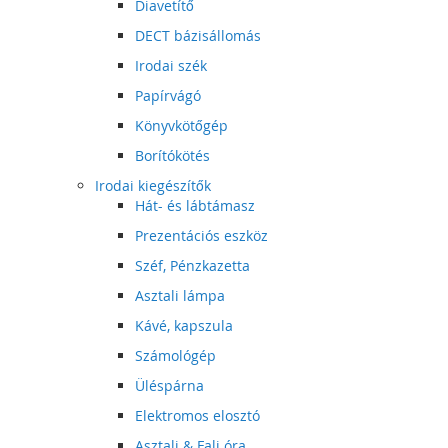
Diavetítő
DECT bázisállomás
Irodai szék
Papírvágó
Könyvkötőgép
Borítókötés
Irodai kiegészítők
Hát- és lábtámasz
Prezentációs eszköz
Széf, Pénzkazetta
Asztali lámpa
Kávé, kapszula
Számológép
Üléspárna
Elektromos elosztó
Asztali & Fali óra