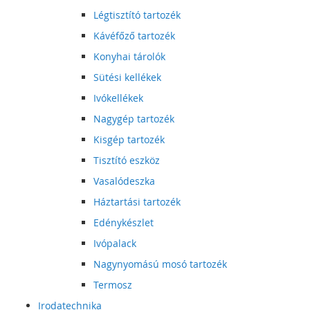
Légtisztító tartozék
Kávéfőző tartozék
Konyhai tárolók
Sütési kellékek
Ivókellékek
Nagygép tartozék
Kisgép tartozék
Tisztító eszköz
Vasalódeszka
Háztartási tartozék
Edénykészlet
Ivópalack
Nagynyomású mosó tartozék
Termosz
Irodatechnika