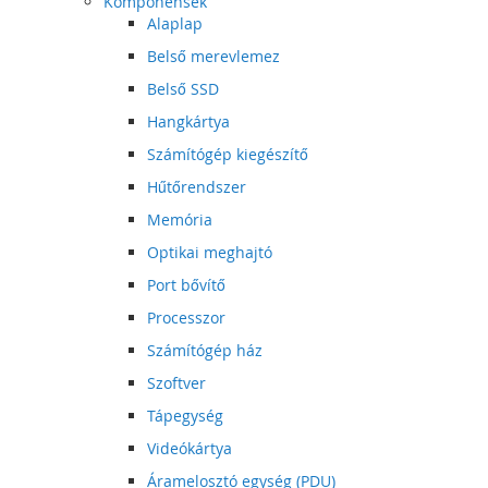
Komponensek
Alaplap
Belső merevlemez
Belső SSD
Hangkártya
Számítógép kiegészítő
Hűtőrendszer
Memória
Optikai meghajtó
Port bővítő
Processzor
Számítógép ház
Szoftver
Tápegység
Videókártya
Áramelosztó egység (PDU)