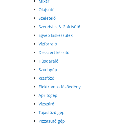
Mixer
Olajsütő
Szeletelő
Szendvics & Gofrisütő
Egyéb kiskészülék
Vízforraló
Desszert készítő
Húsdaráló
Szódagép
Rizsfőző
Elektromos főzőedény
Aprítógép
Vízszűrő
Tojásfőző gép
Pizzasütő gép