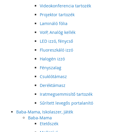
Videokonferencia tartozék
Projektor tartozék
Lamináló fólia
VoIP, Analóg kellék
LED izzó, fénycső
Fluoreszkáló izzó
Halogén izzó
Fényszalag
Csuklótámasz
Deréktámasz
Iratmegsemmisítő tartozék
Sűrített levegős portalanító
Baba-Mama, Iskolaszer, Játék
Baba-Mama
Etetőszék