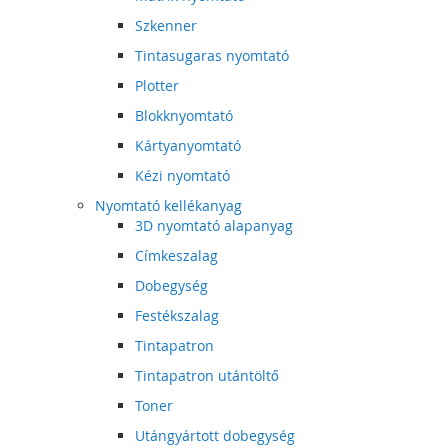
Szkenner
Tintasugaras nyomtató
Plotter
Blokknyomtató
Kártyanyomtató
Kézi nyomtató
Nyomtató kellékanyag
3D nyomtató alapanyag
Címkeszalag
Dobegység
Festékszalag
Tintapatron
Tintapatron utántöltő
Toner
Utángyártott dobegység