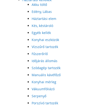
Akku töltő
Edény, Lábas
Háztartási elem
Kés, késtároló
Egyéb kellék
Konyhai eszközök
Vízszűrő tartozék
Fűszerőrlő
Időjárás állomás
Szódagép tartozék
Manuális kávéfőző
Konyhai mérleg
Vákuumfóliázó
Serpenyő
Porszívó tartozék