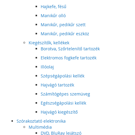
Hajkefe, fésű
Manikűr olló
Manikűr, pedikűr szett
Manikűr, pedikűr eszköz
Kiegészítők, kellékek
Borotva, Szőrtelenítő tartozék
Elektromos fogkefe tartozék
Illóolaj
Szépségápolási kellék
Hajvágó tartozék
Számítógépes szemüveg
Egészségápolási kellék
Hajvágó kiegészítő
Szórakoztató elektronika
Multimédia
DVD, BluRay lejátszó