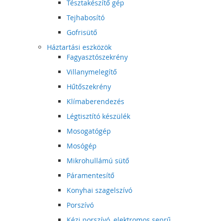
Tésztakészítő gép
Tejhabosító
Gofrisütő
Háztartási eszközök
Fagyasztószekrény
Villanymelegítő
Hűtőszekrény
Klímaberendezés
Légtisztító készülék
Mosogatógép
Mosógép
Mikrohullámú sütő
Páramentesítő
Konyhai szagelszívó
Porszívó
Kézi porszívó, elektromos seprű