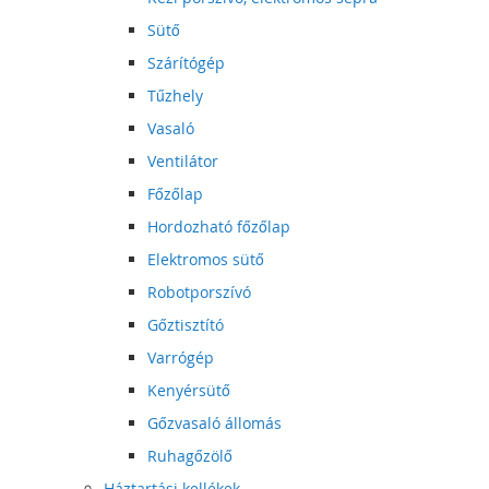
Sütő
Szárítógép
Tűzhely
Vasaló
Ventilátor
Főzőlap
Hordozható főzőlap
Elektromos sütő
Robotporszívó
Gőztisztító
Varrógép
Kenyérsütő
Gőzvasaló állomás
Ruhagőzölő
Háztartási kellékek