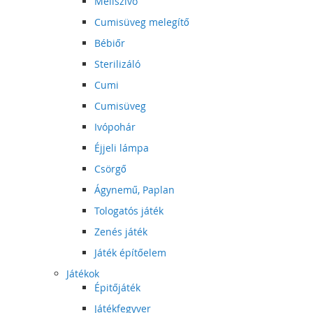
Mellszívó
Cumisüveg melegítő
Bébiőr
Sterilizáló
Cumi
Cumisüveg
Ivópohár
Éjjeli lámpa
Csörgő
Ágynemű, Paplan
Tologatós játék
Zenés játék
Játék építőelem
Játékok
Épitőjáték
Játékfegyver