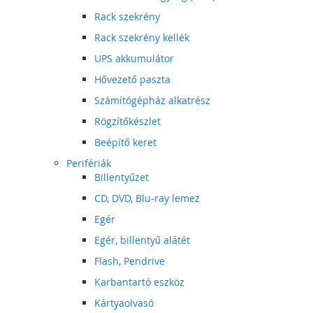
Rack szekrény
Rack szekrény kellék
UPS akkumulátor
Hővezető paszta
Számítógépház alkatrész
Rögzítőkészlet
Beépítő keret
Perifériák
Billentyűzet
CD, DVD, Blu-ray lemez
Egér
Egér, billentyű alátét
Flash, Pendrive
Karbantartó eszköz
Kártyaolvasó