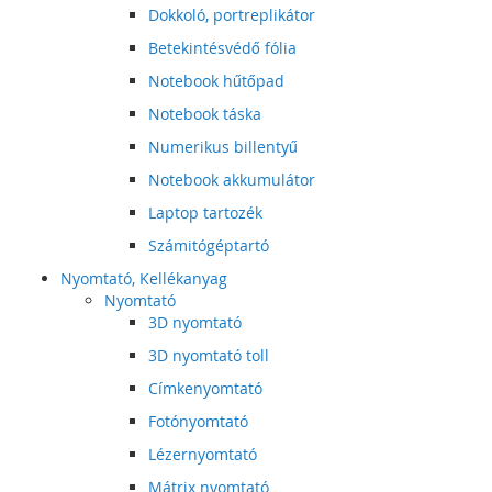
Dokkoló, portreplikátor
Betekintésvédő fólia
Notebook hűtőpad
Notebook táska
Numerikus billentyű
Notebook akkumulátor
Laptop tartozék
Számitógéptartó
Nyomtató, Kellékanyag
Nyomtató
3D nyomtató
3D nyomtató toll
Címkenyomtató
Fotónyomtató
Lézernyomtató
Mátrix nyomtató