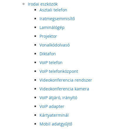
Irodai eszközök
Asztali telefon
Iratmegsemmisítő
Laminálógép
Projektor
Vonalkódolvasó
Diktafon
VoIP telefon
VoIP telefonközpont
Videokonferencia rendszer
Videokonferencia kamera
VoIP átjáró, irányító
VoIP adapter
Kártyaterminál
Mobil adatgyűjtő