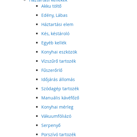
Akku töltő
Edény, Lábas
Háztartási elem
Kés, késtároló
Egyéb kellék
Konyhai eszközök
Vízszűrő tartozék
Fűszerőrlő
Időjárás állomás
Szódagép tartozék
Manuális kávéfőző
Konyhai mérleg
Vákuumfóliázó
Serpenyő
Porszívó tartozék