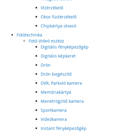
Vízérzékelő
Okos füstérzékelő
Chipkártya olvasó
Fotótechnika
Fotó-Videó eszköz
Digitális fényképezőgép
Digitális képkeret
Drón
Drón kiegészítő
DVR, Parkoló kamera
Memóriakártya
Menetrögzítő kamera
Sportkamera
Videókamera
Instant fényképezőgép