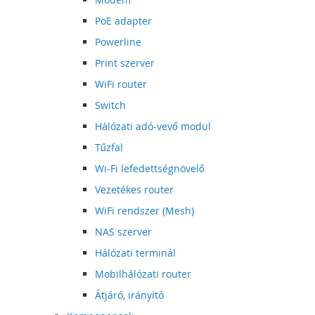
PoE adapter
Powerline
Print szerver
WiFi router
Switch
Hálózati adó-vevő modul
Tűzfal
Wi-Fi lefedettségnövelő
Vezetékes router
WiFi rendszer (Mesh)
NAS szerver
Hálózati terminál
Mobilhálózati router
Átjáró, irányító