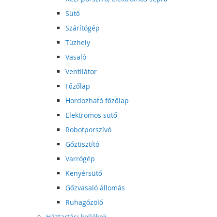
Sütő
Szárítógép
Tűzhely
Vasaló
Ventilátor
Főzőlap
Hordozható főzőlap
Elektromos sütő
Robotporszívó
Gőztisztító
Varrógép
Kenyérsütő
Gőzvasaló állomás
Ruhagőzölő
Háztartási kellékek