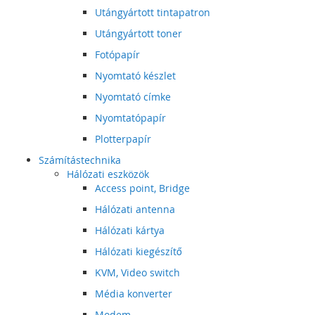
Utángyártott tintapatron
Utángyártott toner
Fotópapír
Nyomtató készlet
Nyomtató címke
Nyomtatópapír
Plotterpapír
Számítástechnika
Hálózati eszközök
Access point, Bridge
Hálózati antenna
Hálózati kártya
Hálózati kiegészítő
KVM, Video switch
Média konverter
Modem