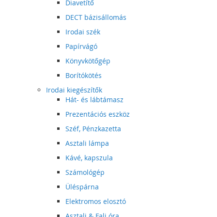
Diavetítő
DECT bázisállomás
Irodai szék
Papírvágó
Könyvkötőgép
Borítókötés
Irodai kiegészítők
Hát- és lábtámasz
Prezentációs eszköz
Széf, Pénzkazetta
Asztali lámpa
Kávé, kapszula
Számológép
Üléspárna
Elektromos elosztó
Asztali & Fali óra