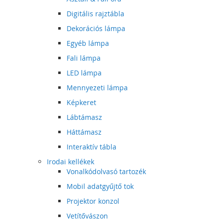
Digitális rajztábla
Dekorációs lámpa
Egyéb lámpa
Fali lámpa
LED lámpa
Mennyezeti lámpa
Képkeret
Lábtámasz
Háttámasz
Interaktív tábla
Irodai kellékek
Vonalkódolvasó tartozék
Mobil adatgyűjtő tok
Projektor konzol
Vetítővászon