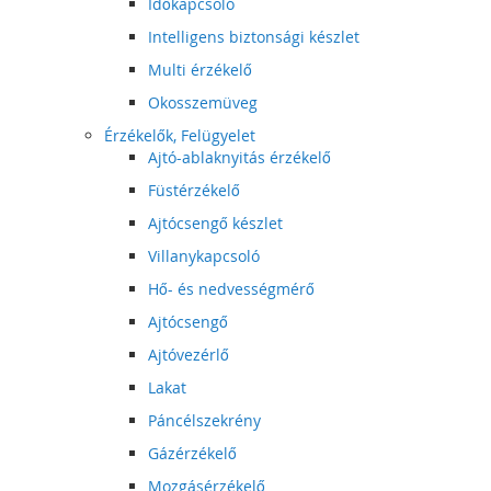
Időkapcsoló
Intelligens biztonsági készlet
Multi érzékelő
Okosszemüveg
Érzékelők, Felügyelet
Ajtó-ablaknyitás érzékelő
Füstérzékelő
Ajtócsengő készlet
Villanykapcsoló
Hő- és nedvességmérő
Ajtócsengő
Ajtóvezérlő
Lakat
Páncélszekrény
Gázérzékelő
Mozgásérzékelő