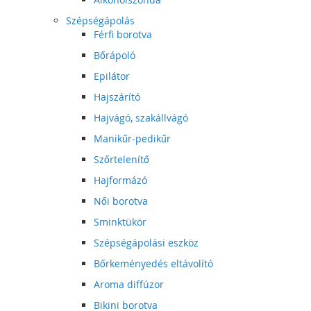
Szépségápolás
Férfi borotva
Bőrápoló
Epilátor
Hajszárító
Hajvágó, szakállvágó
Manikűr-pedikűr
Szőrtelenítő
Hajformázó
Női borotva
Sminktükör
Szépségápolási eszköz
Bőrkeményedés eltávolító
Aroma diffúzor
Bikini borotva