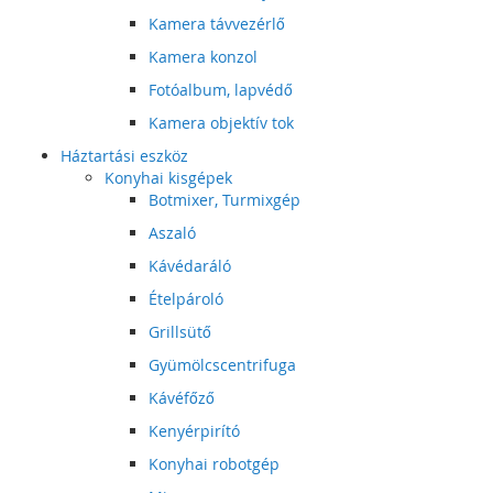
Kamera távvezérlő
Kamera konzol
Fotóalbum, lapvédő
Kamera objektív tok
Háztartási eszköz
Konyhai kisgépek
Botmixer, Turmixgép
Aszaló
Kávédaráló
Ételpároló
Grillsütő
Gyümölcscentrifuga
Kávéfőző
Kenyérpirító
Konyhai robotgép