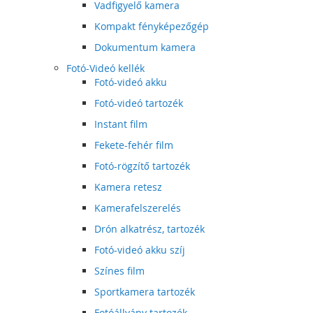
Vadfigyelő kamera
Kompakt fényképezőgép
Dokumentum kamera
Fotó-Videó kellék
Fotó-videó akku
Fotó-videó tartozék
Instant film
Fekete-fehér film
Fotó-rögzítő tartozék
Kamera retesz
Kamerafelszerelés
Drón alkatrész, tartozék
Fotó-videó akku szíj
Színes film
Sportkamera tartozék
Fotóállvány tartozék