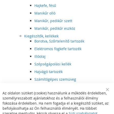
Hajkefe, fésű
Manikűr olló
Manikűr, pedikűr szett
Manikűr, pedikűr eszköz
Kiegészítők, kellékek
Borotva, Szőrtelenítő tartozék
Elektromos fogkefe tartozék
Illóolaj
Szépségápolási kellék
Hajvágó tartozék
Számítógépes szemüveg
Egészségápolási kellék
Az oldalon sütiket (cookie) használunk a működés érdekében,
Hajvágó kiegészítő
Clo
személyreszabott ajánlatokhoz és a felhasználói élmény
Coo
Szórakoztató elektronika
Bar
fokozása érdekében. Ha nem fogadja el a kiegészítő sütiket, az
Multimédia
befolyásolhatja az Ön felhasználói élményét. Ha többet
DVD, BluRay lejátszó
szeretne megtudni, kérjük olvassa el a
Süti szabályzatot