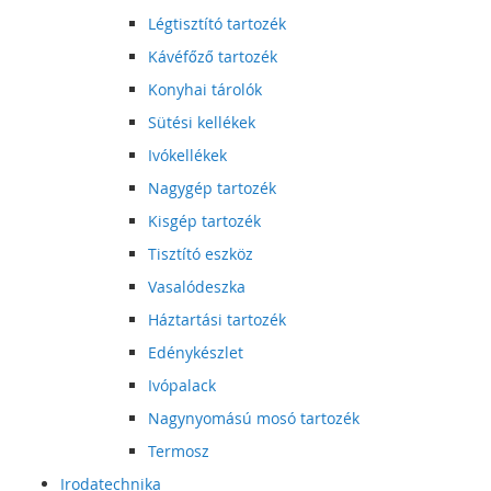
Légtisztító tartozék
Kávéfőző tartozék
Konyhai tárolók
Sütési kellékek
Ivókellékek
Nagygép tartozék
Kisgép tartozék
Tisztító eszköz
Vasalódeszka
Háztartási tartozék
Edénykészlet
Ivópalack
Nagynyomású mosó tartozék
Termosz
Irodatechnika