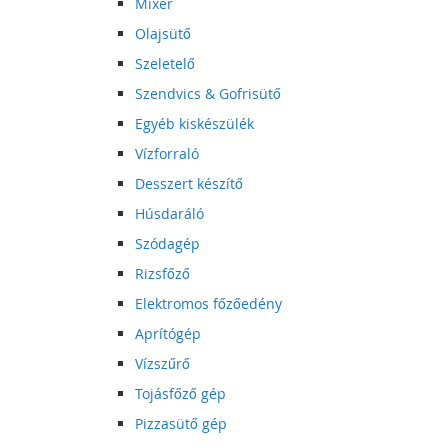
Mixer
Olajsütő
Szeletelő
Szendvics & Gofrisütő
Egyéb kiskészülék
Vízforraló
Desszert készítő
Húsdaráló
Szódagép
Rizsfőző
Elektromos főzőedény
Aprítógép
Vízszűrő
Tojásfőző gép
Pizzasütő gép