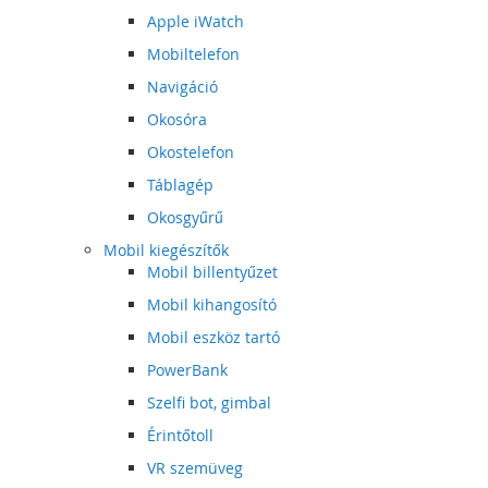
Apple iWatch
Mobiltelefon
Navigáció
Okosóra
Okostelefon
Táblagép
Okosgyűrű
Mobil kiegészítők
Mobil billentyűzet
Mobil kihangosító
Mobil eszköz tartó
PowerBank
Szelfi bot, gimbal
Érintőtoll
VR szemüveg