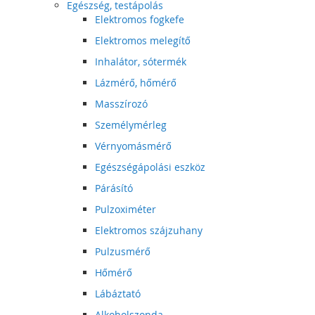
Egészség, testápolás
Elektromos fogkefe
Elektromos melegítő
Inhalátor, sótermék
Lázmérő, hőmérő
Masszírozó
Személymérleg
Vérnyomásmérő
Egészségápolási eszköz
Párásító
Pulzoximéter
Elektromos szájzuhany
Pulzusmérő
Hőmérő
Lábáztató
Alkoholszonda