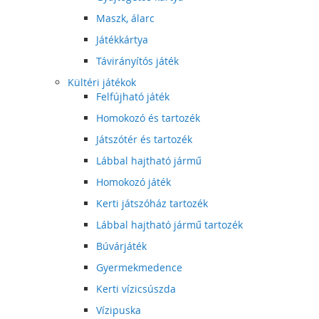
Maszk, álarc
Játékkártya
Távirányítós játék
Kültéri játékok
Felfújható játék
Homokozó és tartozék
Játszótér és tartozék
Lábbal hajtható jármű
Homokozó játék
Kerti játszóház tartozék
Lábbal hajtható jármű tartozék
Búvárjáték
Gyermekmedence
Kerti vízicsúszda
Vízipuska