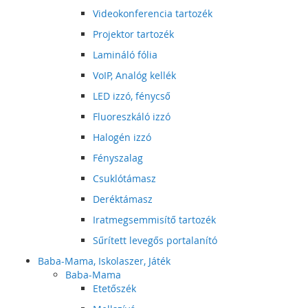
Videokonferencia tartozék
Projektor tartozék
Lamináló fólia
VoIP, Analóg kellék
LED izzó, fénycső
Fluoreszkáló izzó
Halogén izzó
Fényszalag
Csuklótámasz
Deréktámasz
Iratmegsemmisítő tartozék
Sűrített levegős portalanító
Baba-Mama, Iskolaszer, Játék
Baba-Mama
Etetőszék