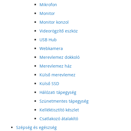
Mikrofon
Monitor
Monitor konzol
Videorögzítő eszköz
USB Hub
Webkamera
Merevlemez dokkoló
Merevlemez ház
Külső merevlemez
Külső SSD
Hálózati tápegység
Szünetmentes tápegység
Kelléktisztító készlet
Csatlakozó átalakító
Szépség és egészség