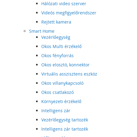
Hálózati video szerver
Videós megfigyelőrendszer
Rejtett kamera
Smart Home
Vezérlőegység
Okos Multi érzékelő
Okos fényforrás
Okos elosztó, konnektor
Virtuális asszisztens eszköz
Okos villanykapcsoló
Okos csatlakozó
Környezeti érzékelő
Intelligens zár
Vezérlőegység tartozék
Intelligens zár tartozék