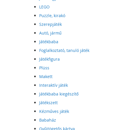
LEGO
Puzzle, kirakó
Szerepjáték
Autó, jármű
Játékbaba
Foglalkoztató, tanuló játék
Játékfigura
Plüss
Makett
Interaktív játék
Játékbaba kiegészítő
Játékszett
Kézműves játék
Babaház
Gyűjtögetős kártya