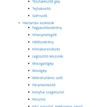
Tésztakészítő gép
Tejhabosító
Gofrisütő
Háztartási eszközök
Fagyasztószekrény
Villanymelegítő
Hűtőszekrény
Klímaberendezés
Légtisztító készülék
Mosogatógép
Mosógép
Mikrohullámú sütő
Páramentesítő
Konyhai szagelszívó
Porszívó
Kézi porszívó, elektromos seprű