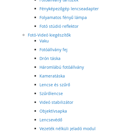
Fényképezőgép lencseadapter
Folyamatos fényű lámpa
Fotó stúdió reflektor
Fotó-Videó kiegészítők
Vaku
Fotóállvány fej
Drón táska
Háromlábú fotóállvány
Kameratáska
Lencse és szűrő
Szűrőlencse
Videó stabilizátor
Objektívsapka
Lencsevédő
Vezeték nélküli jeladó modul