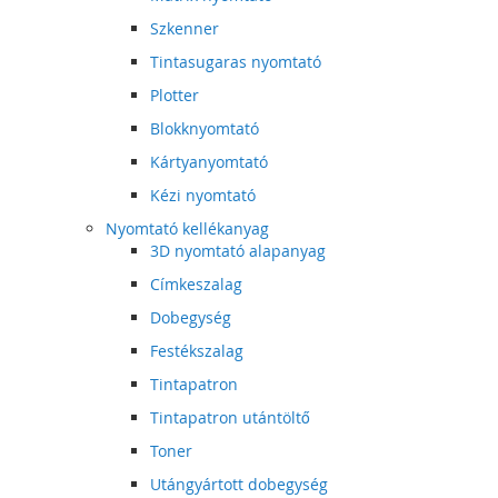
Szkenner
Tintasugaras nyomtató
Plotter
Blokknyomtató
Kártyanyomtató
Kézi nyomtató
Nyomtató kellékanyag
3D nyomtató alapanyag
Címkeszalag
Dobegység
Festékszalag
Tintapatron
Tintapatron utántöltő
Toner
Utángyártott dobegység