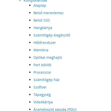
Komponensek
Alaplap
Belső merevlemez
Belső SSD
Hangkártya
Számítógép kiegészítő
Hűtőrendszer
Memória
Optikai meghajtó
Port bővítő
Processzor
Számítógép ház
Szoftver
Tápegység
Videókártya
Áramelosztó egység (PDU)