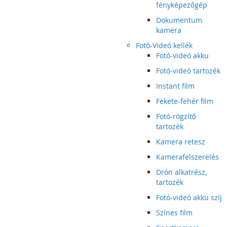
fényképezőgép
Dokumentum
kamera
Fotó-Videó kellék
Fotó-videó akku
Fotó-videó tartozék
Instant film
Fekete-fehér film
Fotó-rögzítő
tartozék
Kamera retesz
Kamerafelszerelés
Drón alkatrész,
tartozék
Fotó-videó akku szíj
Színes film