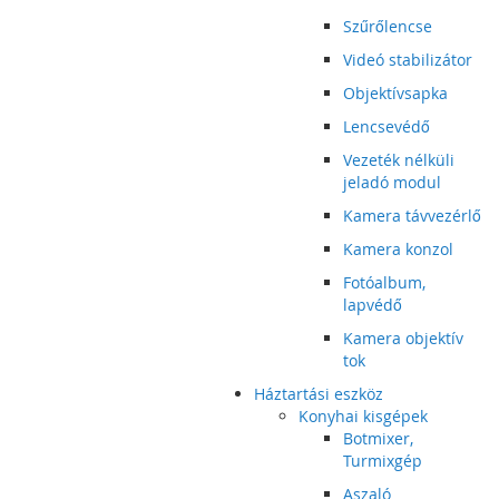
Szűrőlencse
Videó stabilizátor
Objektívsapka
Lencsevédő
Vezeték nélküli
jeladó modul
Kamera távvezérlő
Kamera konzol
Fotóalbum,
lapvédő
Kamera objektív
tok
Háztartási eszköz
Konyhai kisgépek
Botmixer,
Turmixgép
Aszaló