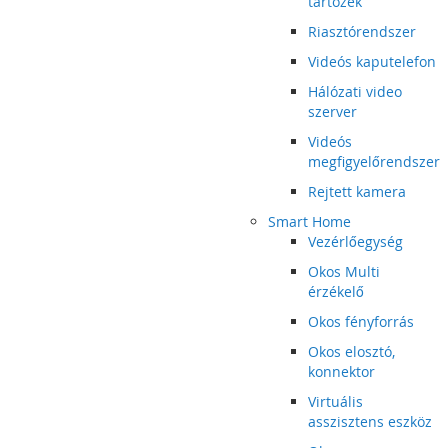
tartozék
Riasztórendszer
Videós kaputelefon
Hálózati video
szerver
Videós
megfigyelőrendszer
Rejtett kamera
Smart Home
Vezérlőegység
Okos Multi
érzékelő
Okos fényforrás
Okos elosztó,
konnektor
Virtuális
asszisztens eszköz