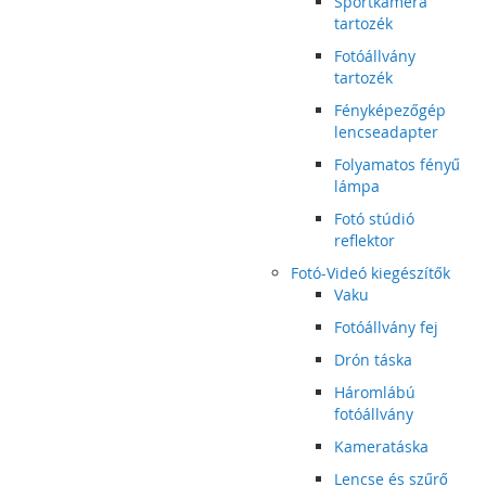
Sportkamera
tartozék
Fotóállvány
tartozék
Fényképezőgép
lencseadapter
Folyamatos fényű
lámpa
Fotó stúdió
reflektor
Fotó-Videó kiegészítők
Vaku
Fotóállvány fej
Drón táska
Háromlábú
fotóállvány
Kameratáska
Lencse és szűrő