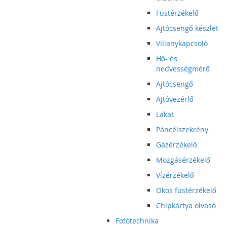
Füstérzékelő
Ajtócsengő készlet
Villanykapcsoló
Hő- és
nedvességmérő
Ajtócsengő
Ajtóvezérlő
Lakat
Páncélszekrény
Gázérzékelő
Mozgásérzékelő
Vízérzékelő
Okos füstérzékelő
Chipkártya olvasó
Fotótechnika