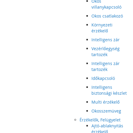
Okos
villanykapcsoló
Okos csatlakozó
Környezeti
érzékelő
Intelligens zár
Vezérlőegység
tartozék
Intelligens zár
tartozék
Időkapcsoló
Intelligens
biztonsági készlet
Multi érzékelő
Okosszemüveg
Érzékelők, Felügyelet
Ajtó-ablaknyitás
érzékelő