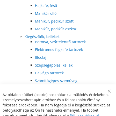
Hajkefe, fésű
Manikűr olló
Manikűr, pedikűr szett
Manikűr, pedikűr eszköz
Kiegészítők, kellékek
Borotva, Szőrtelenítő tartozék
Elektromos fogkefe tartozék
Illóolaj
Szépségápolási kellék
Hajvágó tartozék
Számítógépes szemüveg
Egészségápolási kellék
Az oldalon sütiket (cookie) használunk a működés érdekében,
Hajvágó kiegészítő
Clo
személyreszabott ajánlatokhoz és a felhasználói élmény
Coo
Szórakoztató elektronika
Bar
fokozása érdekében. Ha nem fogadja el a kiegészítő sütiket, az
Multimédia
befolyásolhatja az Ön felhasználói élményét. Ha többet
DVD, BluRay lejátszó
szeretne megtudni, kérjük olvassa el a
Süti szabályzatot