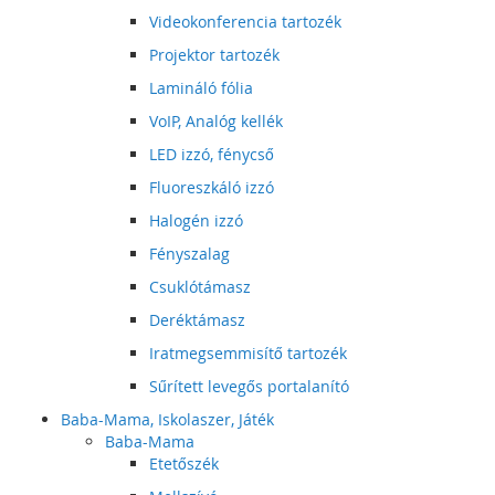
Videokonferencia tartozék
Projektor tartozék
Lamináló fólia
VoIP, Analóg kellék
LED izzó, fénycső
Fluoreszkáló izzó
Halogén izzó
Fényszalag
Csuklótámasz
Deréktámasz
Iratmegsemmisítő tartozék
Sűrített levegős portalanító
Baba-Mama, Iskolaszer, Játék
Baba-Mama
Etetőszék