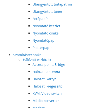
Utángyártott tintapatron
Utángyártott toner
Fotópapír
Nyomtató készlet
Nyomtató címke
Nyomtatópapír
Plotterpapír
Számítástechnika
Hálózati eszközök
Access point, Bridge
Hálózati antenna
Hálózati kártya
Hálózati kiegészítő
KVM, Video switch
Média konverter
Modem