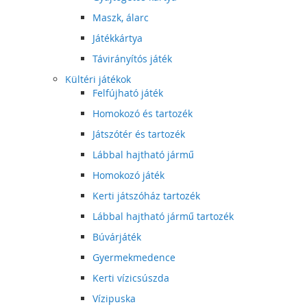
Maszk, álarc
Játékkártya
Távirányítós játék
Kültéri játékok
Felfújható játék
Homokozó és tartozék
Játszótér és tartozék
Lábbal hajtható jármű
Homokozó játék
Kerti játszóház tartozék
Lábbal hajtható jármű tartozék
Búvárjáték
Gyermekmedence
Kerti vízicsúszda
Vízipuska