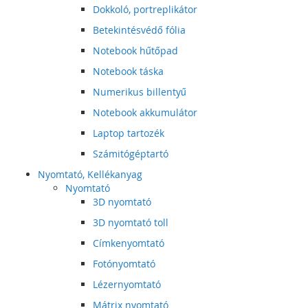
Dokkoló, portreplikátor
Betekintésvédő fólia
Notebook hűtőpad
Notebook táska
Numerikus billentyű
Notebook akkumulátor
Laptop tartozék
Számitógéptartó
Nyomtató, Kellékanyag
Nyomtató
3D nyomtató
3D nyomtató toll
Címkenyomtató
Fotónyomtató
Lézernyomtató
Mátrix nyomtató