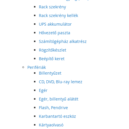
Rack szekrény
Rack szekrény kellék
UPS akkumulátor
Hővezető paszta
Számítógépház alkatrész
Rögzítőkészlet
Beépítő keret
Perifériák
Billentyűzet
CD, DVD, Blu-ray lemez
Egér
Egér, billentyű alátét
Flash, Pendrive
Karbantartó eszköz
Kártyaolvasó