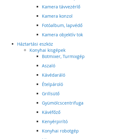
Kamera távvezérlő
Kamera konzol
Fotóalbum, lapvédő
Kamera objektív tok
Háztartási eszköz
Konyhai kisgépek
Botmixer, Turmixgép
Aszaló
Kávédaráló
Ételpároló
Grillsütő
Gyümölcscentrifuga
Kávéfőző
Kenyérpirító
Konyhai robotgép