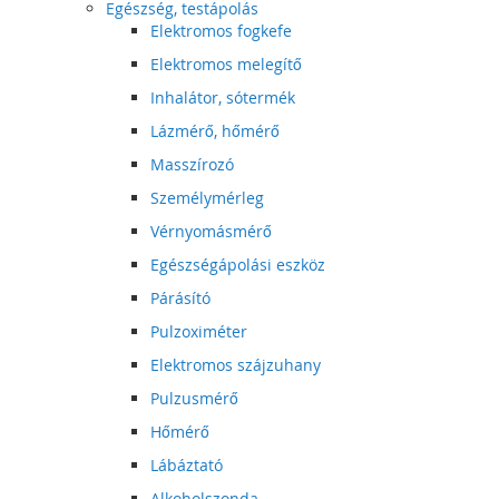
Egészség, testápolás
Elektromos fogkefe
Elektromos melegítő
Inhalátor, sótermék
Lázmérő, hőmérő
Masszírozó
Személymérleg
Vérnyomásmérő
Egészségápolási eszköz
Párásító
Pulzoximéter
Elektromos szájzuhany
Pulzusmérő
Hőmérő
Lábáztató
Alkoholszonda