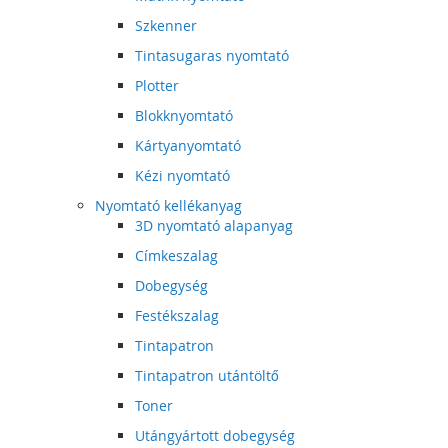
Szkenner
Tintasugaras nyomtató
Plotter
Blokknyomtató
Kártyanyomtató
Kézi nyomtató
Nyomtató kellékanyag
3D nyomtató alapanyag
Címkeszalag
Dobegység
Festékszalag
Tintapatron
Tintapatron utántöltő
Toner
Utángyártott dobegység