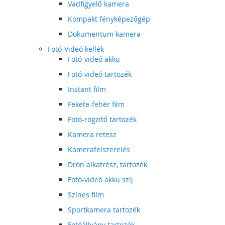
Vadfigyelő kamera
Kompakt fényképezőgép
Dokumentum kamera
Fotó-Videó kellék
Fotó-videó akku
Fotó-videó tartozék
Instant film
Fekete-fehér film
Fotó-rögzítő tartozék
Kamera retesz
Kamerafelszerelés
Drón alkatrész, tartozék
Fotó-videó akku szíj
Színes film
Sportkamera tartozék
Fotóállvány tartozék