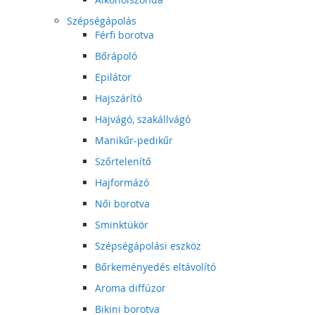
Szépségápolás
Férfi borotva
Bőrápoló
Epilátor
Hajszárító
Hajvágó, szakállvágó
Manikűr-pedikűr
Szőrtelenítő
Hajformázó
Női borotva
Sminktükör
Szépségápolási eszköz
Bőrkeményedés eltávolító
Aroma diffúzor
Bikini borotva