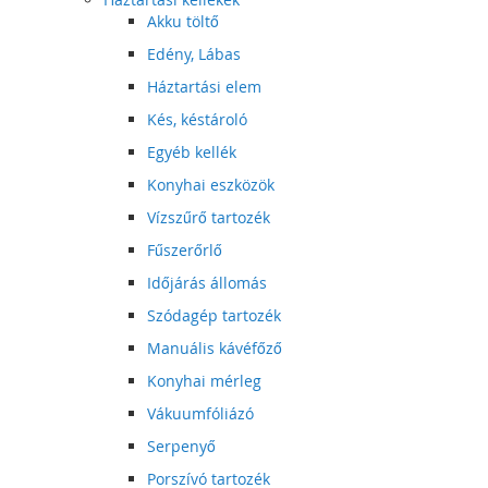
Akku töltő
Edény, Lábas
Háztartási elem
Kés, késtároló
Egyéb kellék
Konyhai eszközök
Vízszűrő tartozék
Fűszerőrlő
Időjárás állomás
Szódagép tartozék
Manuális kávéfőző
Konyhai mérleg
Vákuumfóliázó
Serpenyő
Porszívó tartozék