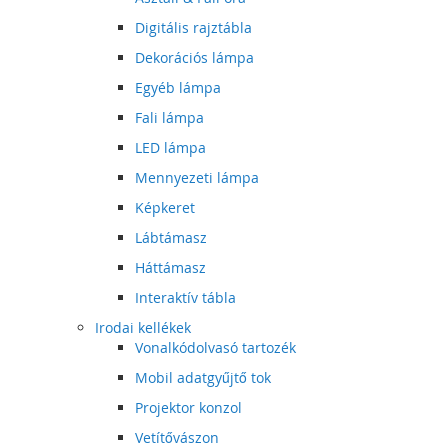
Digitális rajztábla
Dekorációs lámpa
Egyéb lámpa
Fali lámpa
LED lámpa
Mennyezeti lámpa
Képkeret
Lábtámasz
Háttámasz
Interaktív tábla
Irodai kellékek
Vonalkódolvasó tartozék
Mobil adatgyűjtő tok
Projektor konzol
Vetítővászon