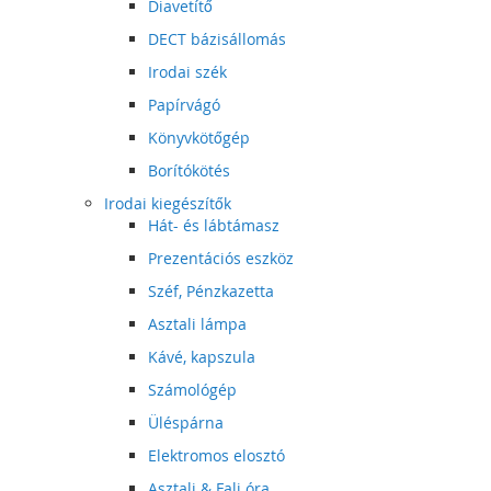
Diavetítő
DECT bázisállomás
Irodai szék
Papírvágó
Könyvkötőgép
Borítókötés
Irodai kiegészítők
Hát- és lábtámasz
Prezentációs eszköz
Széf, Pénzkazetta
Asztali lámpa
Kávé, kapszula
Számológép
Üléspárna
Elektromos elosztó
Asztali & Fali óra