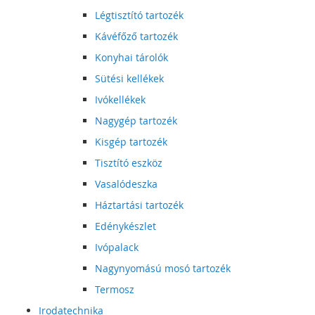
Légtisztító tartozék
Kávéfőző tartozék
Konyhai tárolók
Sütési kellékek
Ivókellékek
Nagygép tartozék
Kisgép tartozék
Tisztító eszköz
Vasalódeszka
Háztartási tartozék
Edénykészlet
Ivópalack
Nagynyomású mosó tartozék
Termosz
Irodatechnika