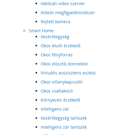
Hálózati video szerver
Videós megfigyelőrendszer
Rejtett kamera
Smart Home
Vezérlőegység
Okos Multi érzékelő
Okos fényforrás
Okos elosztó, konnektor
Virtuális asszisztens eszköz
Okos villanykapcsoló
Okos csatlakozó
Környezeti érzékelő
Intelligens zár
Vezérlőegység tartozék
Intelligens zár tartozék