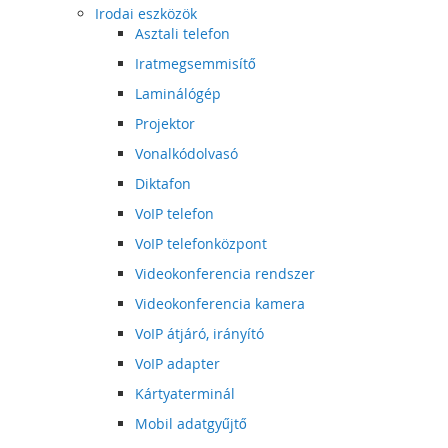
Irodai eszközök
Asztali telefon
Iratmegsemmisítő
Laminálógép
Projektor
Vonalkódolvasó
Diktafon
VoIP telefon
VoIP telefonközpont
Videokonferencia rendszer
Videokonferencia kamera
VoIP átjáró, irányító
VoIP adapter
Kártyaterminál
Mobil adatgyűjtő