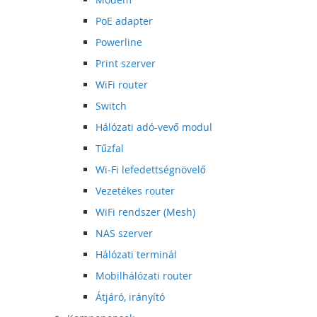
PoE adapter
Powerline
Print szerver
WiFi router
Switch
Hálózati adó-vevő modul
Tűzfal
Wi-Fi lefedettségnövelő
Vezetékes router
WiFi rendszer (Mesh)
NAS szerver
Hálózati terminál
Mobilhálózati router
Átjáró, irányító