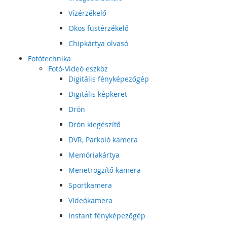
Vízérzékelő
Okos füstérzékelő
Chipkártya olvasó
Fotótechnika
Fotó-Videó eszköz
Digitális fényképezőgép
Digitális képkeret
Drón
Drón kiegészítő
DVR, Parkoló kamera
Memóriakártya
Menetrögzítő kamera
Sportkamera
Videókamera
Instant fényképezőgép