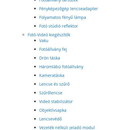
Fényképezőgép lencseadapter
Folyamatos fényű lámpa
Fotó stúdió reflektor
Fotó-Videó kiegészítők
Vaku
Fotóállvány fej
Drón táska
Háromlábú fotóállvány
Kameratáska
Lencse és szűrő
Szűrőlencse
Videó stabilizátor
Objektívsapka
Lencsevédő
Vezeték nélküli jeladó modul