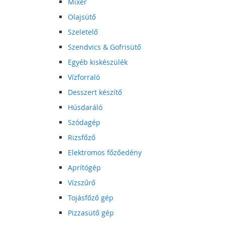
Mixer
Olajsütő
Szeletelő
Szendvics & Gofrisütő
Egyéb kiskészülék
Vízforraló
Desszert készítő
Húsdaráló
Szódagép
Rizsfőző
Elektromos főzőedény
Aprítógép
Vízszűrő
Tojásfőző gép
Pizzasütő gép