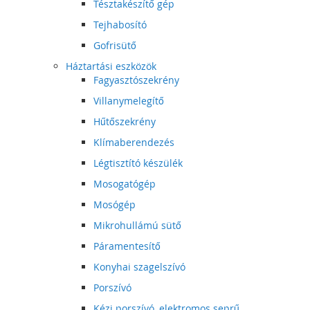
Tésztakészítő gép
Tejhabosító
Gofrisütő
Háztartási eszközök
Fagyasztószekrény
Villanymelegítő
Hűtőszekrény
Klímaberendezés
Légtisztító készülék
Mosogatógép
Mosógép
Mikrohullámú sütő
Páramentesítő
Konyhai szagelszívó
Porszívó
Kézi porszívó, elektromos seprű