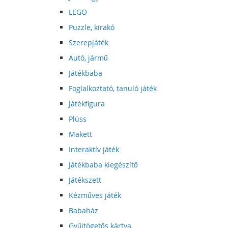
LEGO
Puzzle, kirakó
Szerepjáték
Autó, jármű
Játékbaba
Foglalkoztató, tanuló játék
Játékfigura
Plüss
Makett
Interaktív játék
Játékbaba kiegészítő
Játékszett
Kézműves játék
Babaház
Gyűjtögetős kártya