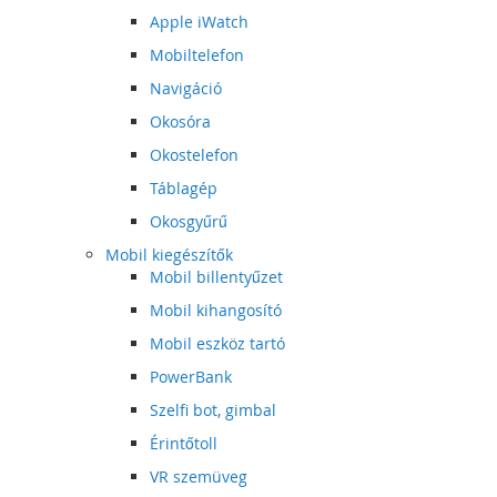
Apple iWatch
Mobiltelefon
Navigáció
Okosóra
Okostelefon
Táblagép
Okosgyűrű
Mobil kiegészítők
Mobil billentyűzet
Mobil kihangosító
Mobil eszköz tartó
PowerBank
Szelfi bot, gimbal
Érintőtoll
VR szemüveg