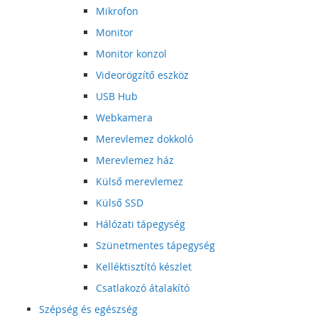
Mikrofon
Monitor
Monitor konzol
Videorögzítő eszköz
USB Hub
Webkamera
Merevlemez dokkoló
Merevlemez ház
Külső merevlemez
Külső SSD
Hálózati tápegység
Szünetmentes tápegység
Kelléktisztító készlet
Csatlakozó átalakító
Szépség és egészség