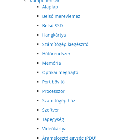
Komponensek
Alaplap
Belső merevlemez
Belső SSD
Hangkártya
Számítógép kiegészítő
Hűtőrendszer
Memória
Optikai meghajtó
Port bővítő
Processzor
Számítógép ház
Szoftver
Tápegység
Videókártya
Áramelosztó egység (PDU)