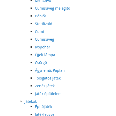
Mellszívó
Cumisüveg melegítő
Bébiőr
Sterilizáló
Cumi
Cumisüveg
Ivópohár
Éjjeli lámpa
Csörgő
Ágynemű, Paplan
Tologatós játék
Zenés játék
Játék építőelem
Játékok
Épitőjáték
Játékfegyver