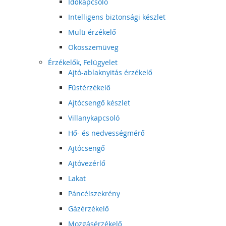
Időkapcsoló
Intelligens biztonsági készlet
Multi érzékelő
Okosszemüveg
Érzékelők, Felügyelet
Ajtó-ablaknyitás érzékelő
Füstérzékelő
Ajtócsengő készlet
Villanykapcsoló
Hő- és nedvességmérő
Ajtócsengő
Ajtóvezérlő
Lakat
Páncélszekrény
Gázérzékelő
Mozgásérzékelő