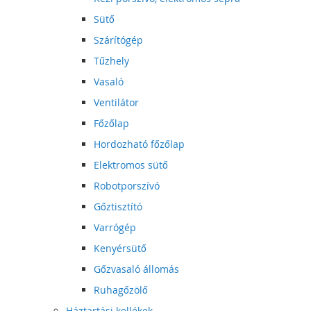
Sütő
Szárítógép
Tűzhely
Vasaló
Ventilátor
Főzőlap
Hordozható főzőlap
Elektromos sütő
Robotporszívó
Gőztisztító
Varrógép
Kenyérsütő
Gőzvasaló állomás
Ruhagőzölő
Háztartási kellékek