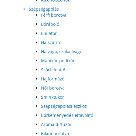
Szépségápolás
Férfi borotva
Bőrápoló
Epilátor
Hajszárító
Hajvágó, szakállvágó
Manikűr-pedikűr
Szőrtelenítő
Hajformázó
Női borotva
Sminktükör
Szépségápolási eszköz
Bőrkeményedés eltávolító
Aroma diffúzor
Bikini borotva