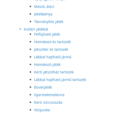
Maszk, álarc
Játékkártya
Távirányítós játék
Kültéri játékok
Felfújható játék
Homokozó és tartozék
Játszótér és tartozék
Lábbal hajtható jármű
Homokozó játék
Kerti játszóház tartozék
Lábbal hajtható jármű tartozék
Búvárjáték
Gyermekmedence
Kerti vízicsúszda
Vízipuska