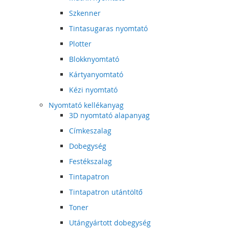
Szkenner
Tintasugaras nyomtató
Plotter
Blokknyomtató
Kártyanyomtató
Kézi nyomtató
Nyomtató kellékanyag
3D nyomtató alapanyag
Címkeszalag
Dobegység
Festékszalag
Tintapatron
Tintapatron utántöltő
Toner
Utángyártott dobegység