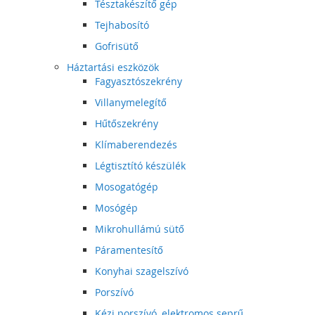
Tésztakészítő gép
Tejhabosító
Gofrisütő
Háztartási eszközök
Fagyasztószekrény
Villanymelegítő
Hűtőszekrény
Klímaberendezés
Légtisztító készülék
Mosogatógép
Mosógép
Mikrohullámú sütő
Páramentesítő
Konyhai szagelszívó
Porszívó
Kézi porszívó, elektromos seprű