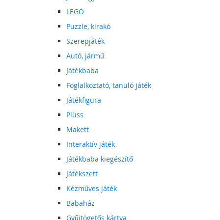
LEGO
Puzzle, kirakó
Szerepjáték
Autó, jármű
Játékbaba
Foglalkoztató, tanuló játék
Játékfigura
Plüss
Makett
Interaktív játék
Játékbaba kiegészítő
Játékszett
Kézműves játék
Babaház
Gyűjtögetős kártya