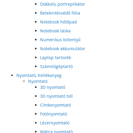
Dokkoló, portreplikátor
Betekintésvédő fólia
Notebook hűtőpad
Notebook táska
Numerikus billentyű
Notebook akkumulátor
Laptop tartozék
Számitógéptartó
Nyomtató, Kellékanyag
Nyomtató
3D nyomtató
3D nyomtató toll
Címkenyomtató
Fotónyomtató
Lézernyomtató
Mátrix nyomtató