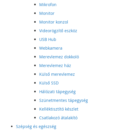
Mikrofon
Monitor
Monitor konzol
Videorögzítő eszköz
USB Hub
Webkamera
Merevlemez dokkoló
Merevlemez ház
Külső merevlemez
Külső SSD
Hálózati tápegység
Szünetmentes tápegység
Kelléktisztító készlet
Csatlakozó átalakító
Szépség és egészség