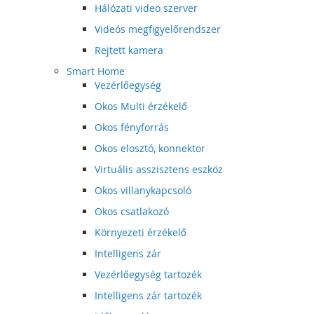
Hálózati video szerver
Videós megfigyelőrendszer
Rejtett kamera
Smart Home
Vezérlőegység
Okos Multi érzékelő
Okos fényforrás
Okos elosztó, konnektor
Virtuális asszisztens eszköz
Okos villanykapcsoló
Okos csatlakozó
Környezeti érzékelő
Intelligens zár
Vezérlőegység tartozék
Intelligens zár tartozék