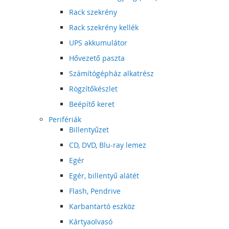
Rack szekrény
Rack szekrény kellék
UPS akkumulátor
Hővezető paszta
Számítógépház alkatrész
Rögzítőkészlet
Beépítő keret
Perifériák
Billentyűzet
CD, DVD, Blu-ray lemez
Egér
Egér, billentyű alátét
Flash, Pendrive
Karbantartó eszköz
Kártyaolvasó