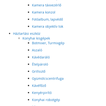
Kamera távvezérlő
Kamera konzol
Fotóalbum, lapvédő
Kamera objektív tok
Háztartási eszköz
Konyhai kisgépek
Botmixer, Turmixgép
Aszaló
Kávédaráló
Ételpároló
Grillsütő
Gyümölcscentrifuga
Kávéfőző
Kenyérpirító
Konyhai robotgép