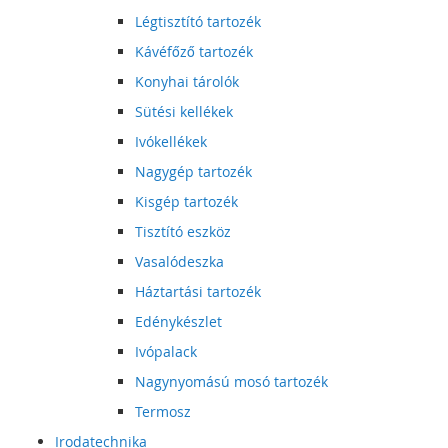
Légtisztító tartozék
Kávéfőző tartozék
Konyhai tárolók
Sütési kellékek
Ivókellékek
Nagygép tartozék
Kisgép tartozék
Tisztító eszköz
Vasalódeszka
Háztartási tartozék
Edénykészlet
Ivópalack
Nagynyomású mosó tartozék
Termosz
Irodatechnika