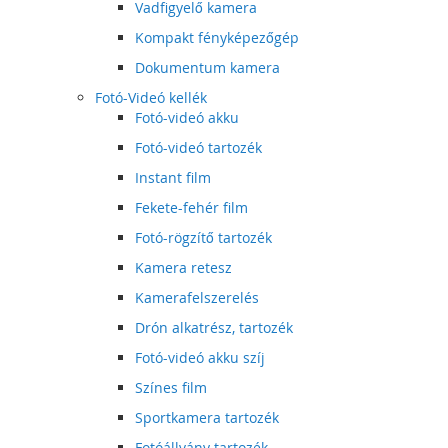
Vadfigyelő kamera
Kompakt fényképezőgép
Dokumentum kamera
Fotó-Videó kellék
Fotó-videó akku
Fotó-videó tartozék
Instant film
Fekete-fehér film
Fotó-rögzítő tartozék
Kamera retesz
Kamerafelszerelés
Drón alkatrész, tartozék
Fotó-videó akku szíj
Színes film
Sportkamera tartozék
Fotóállvány tartozék