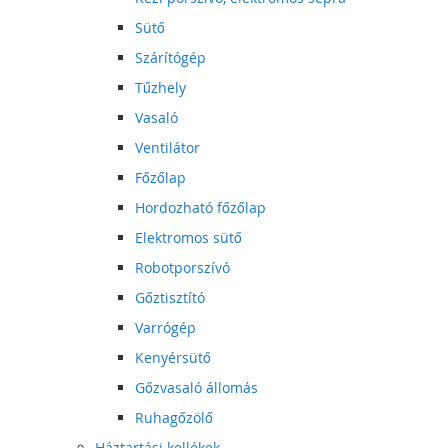
Sütő
Szárítógép
Tűzhely
Vasaló
Ventilátor
Főzőlap
Hordozható főzőlap
Elektromos sütő
Robotporszívó
Gőztisztító
Varrógép
Kenyérsütő
Gőzvasaló állomás
Ruhagőzölő
Háztartási kellékek