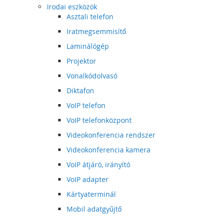
Irodai eszközök
Asztali telefon
Iratmegsemmisítő
Laminálógép
Projektor
Vonalkódolvasó
Diktafon
VoIP telefon
VoIP telefonközpont
Videokonferencia rendszer
Videokonferencia kamera
VoIP átjáró, irányító
VoIP adapter
Kártyaterminál
Mobil adatgyűjtő