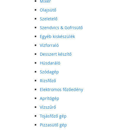
Mixer
Olajsütő
Szeletelő
Szendvics & Gofrisütő
Egyéb kiskészülék
Vízforraló
Desszert készítő
Húsdaráló
Szódagép
Rizsfőző
Elektromos főzőedény
Aprítógép
Vízszűrő
Tojásfőző gép
Pizzasütő gép