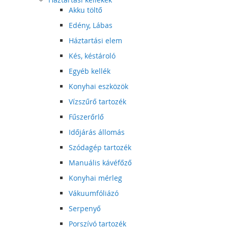
Akku töltő
Edény, Lábas
Háztartási elem
Kés, késtároló
Egyéb kellék
Konyhai eszközök
Vízszűrő tartozék
Fűszerőrlő
Időjárás állomás
Szódagép tartozék
Manuális kávéfőző
Konyhai mérleg
Vákuumfóliázó
Serpenyő
Porszívó tartozék