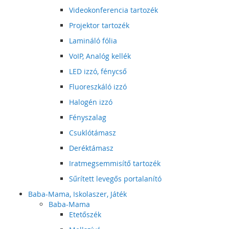
Videokonferencia tartozék
Projektor tartozék
Lamináló fólia
VoIP, Analóg kellék
LED izzó, fénycső
Fluoreszkáló izzó
Halogén izzó
Fényszalag
Csuklótámasz
Deréktámasz
Iratmegsemmisítő tartozék
Sűrített levegős portalanító
Baba-Mama, Iskolaszer, Játék
Baba-Mama
Etetőszék