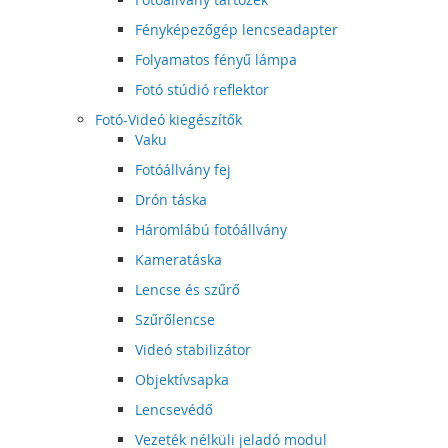
Fényképezőgép lencseadapter
Folyamatos fényű lámpa
Fotó stúdió reflektor
Fotó-Videó kiegészítők
Vaku
Fotóállvány fej
Drón táska
Háromlábú fotóállvány
Kameratáska
Lencse és szűrő
Szűrőlencse
Videó stabilizátor
Objektívsapka
Lencsevédő
Vezeték nélküli jeladó modul