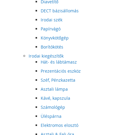
Diavetítő
DECT bázisállomás
Irodai szék
Papírvágó
Könyvkötőgép
Borítókötés
Irodai kiegészítők
Hát- és lábtámasz
Prezentációs eszköz
Széf, Pénzkazetta
Asztali lámpa
Kávé, kapszula
Számológép
Üléspárna
Elektromos elosztó
Asztali & Fali óra