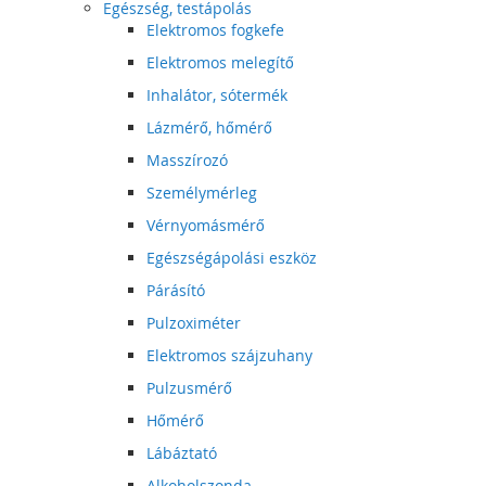
Egészség, testápolás
Elektromos fogkefe
Elektromos melegítő
Inhalátor, sótermék
Lázmérő, hőmérő
Masszírozó
Személymérleg
Vérnyomásmérő
Egészségápolási eszköz
Párásító
Pulzoximéter
Elektromos szájzuhany
Pulzusmérő
Hőmérő
Lábáztató
Alkoholszonda