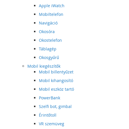
Apple iWatch
Mobiltelefon
Navigáció
Okosóra
Okostelefon
Táblagép
Okosgyűrű
Mobil kiegészítők
Mobil billentyűzet
Mobil kihangosító
Mobil eszköz tartó
PowerBank
Szelfi bot, gimbal
Érintőtoll
VR szemüveg