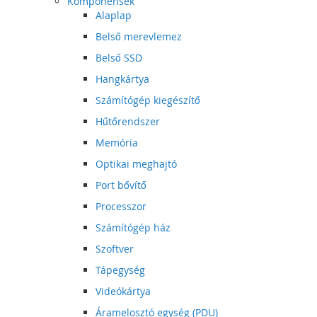
Komponensek
Alaplap
Belső merevlemez
Belső SSD
Hangkártya
Számítógép kiegészítő
Hűtőrendszer
Memória
Optikai meghajtó
Port bővítő
Processzor
Számítógép ház
Szoftver
Tápegység
Videókártya
Áramelosztó egység (PDU)