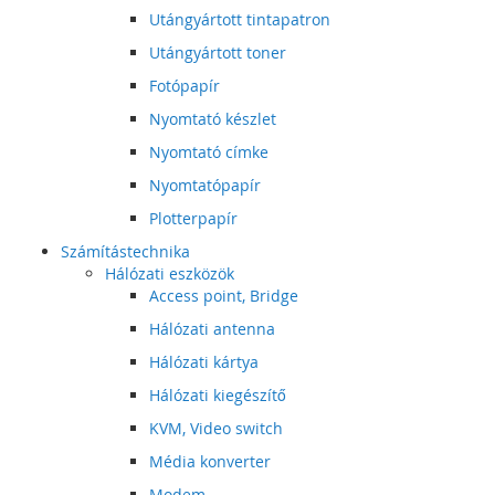
Utángyártott tintapatron
Utángyártott toner
Fotópapír
Nyomtató készlet
Nyomtató címke
Nyomtatópapír
Plotterpapír
Számítástechnika
Hálózati eszközök
Access point, Bridge
Hálózati antenna
Hálózati kártya
Hálózati kiegészítő
KVM, Video switch
Média konverter
Modem