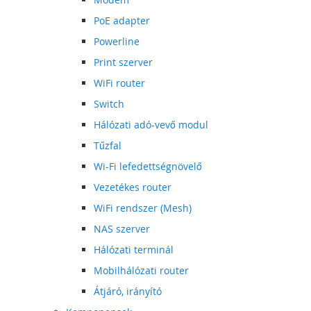
PoE adapter
Powerline
Print szerver
WiFi router
Switch
Hálózati adó-vevő modul
Tűzfal
Wi-Fi lefedettségnövelő
Vezetékes router
WiFi rendszer (Mesh)
NAS szerver
Hálózati terminál
Mobilhálózati router
Átjáró, irányító