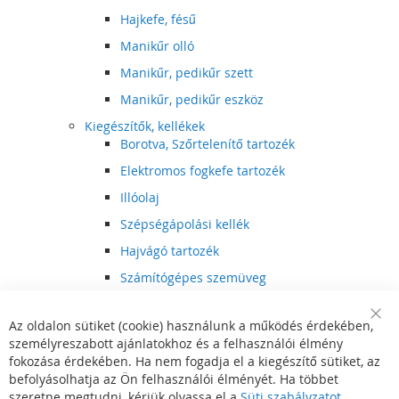
Hajkefe, fésű
Manikűr olló
Manikűr, pedikűr szett
Manikűr, pedikűr eszköz
Kiegészítők, kellékek
Borotva, Szőrtelenítő tartozék
Elektromos fogkefe tartozék
Illóolaj
Szépségápolási kellék
Hajvágó tartozék
Számítógépes szemüveg
Egészségápolási kellék
Az oldalon sütiket (cookie) használunk a működés érdekében,
Hajvágó kiegészítő
Clo
személyreszabott ajánlatokhoz és a felhasználói élmény
Coo
Szórakoztató elektronika
Bar
fokozása érdekében. Ha nem fogadja el a kiegészítő sütiket, az
Multimédia
befolyásolhatja az Ön felhasználói élményét. Ha többet
DVD, BluRay lejátszó
szeretne megtudni, kérjük olvassa el a
Süti szabályzatot