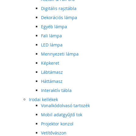
Digitális rajztábla
Dekorációs lámpa
Egyéb lámpa
Fali lámpa
LED lámpa
Mennyezeti lámpa
Képkeret
Lábtámasz
Háttámasz
Interaktív tábla
Irodai kellékek
Vonalkódolvasó tartozék
Mobil adatgyűjtő tok
Projektor konzol
Vetítővászon