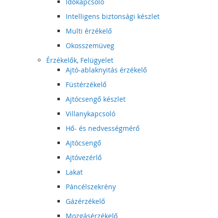
Időkapcsoló
Intelligens biztonsági készlet
Multi érzékelő
Okosszemüveg
Érzékelők, Felügyelet
Ajtó-ablaknyitás érzékelő
Füstérzékelő
Ajtócsengő készlet
Villanykapcsoló
Hő- és nedvességmérő
Ajtócsengő
Ajtóvezérlő
Lakat
Páncélszekrény
Gázérzékelő
Mozgásérzékelő