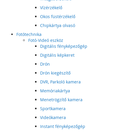
Vízérzékelő
Okos füstérzékelő
Chipkártya olvasó
Fotótechnika
Fotó-Videó eszköz
Digitális fényképezőgép
Digitális képkeret
Drón
Drón kiegészítő
DVR, Parkoló kamera
Memóriakártya
Menetrögzítő kamera
Sportkamera
Videókamera
Instant fényképezőgép