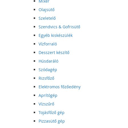
Mixer
Olajsütő
Szeletelő
Szendvics & Gofrisütő
Egyéb kiskészülék
Vízforraló
Desszert készítő
Húsdaráló
Szódagép
Rizsfőző
Elektromos főzőedény
Aprítógép
Vízszűrő
Tojásfőző gép
Pizzasütő gép