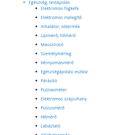
Egészség, testápolás
Elektromos fogkefe
Elektromos melegítő
Inhalátor, sótermék
Lázmérő, hőmérő
Masszírozó
Személymérleg
Vérnyomásmérő
Egészségápolási eszköz
Párásító
Pulzoximéter
Elektromos szájzuhany
Pulzusmérő
Hőmérő
Lábáztató
Alkoholszonda