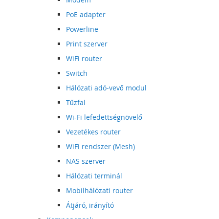
PoE adapter
Powerline
Print szerver
WiFi router
Switch
Hálózati adó-vevő modul
Tűzfal
Wi-Fi lefedettségnövelő
Vezetékes router
WiFi rendszer (Mesh)
NAS szerver
Hálózati terminál
Mobilhálózati router
Átjáró, irányító