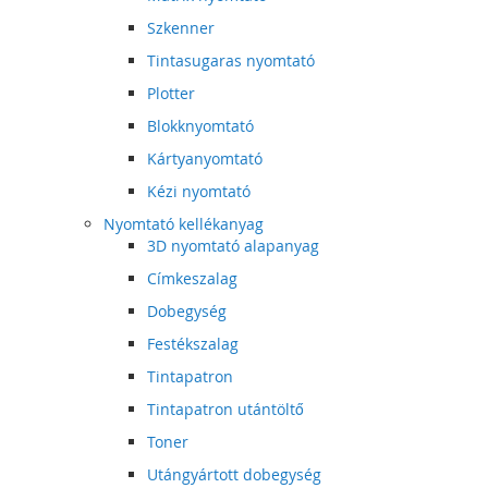
Szkenner
Tintasugaras nyomtató
Plotter
Blokknyomtató
Kártyanyomtató
Kézi nyomtató
Nyomtató kellékanyag
3D nyomtató alapanyag
Címkeszalag
Dobegység
Festékszalag
Tintapatron
Tintapatron utántöltő
Toner
Utángyártott dobegység