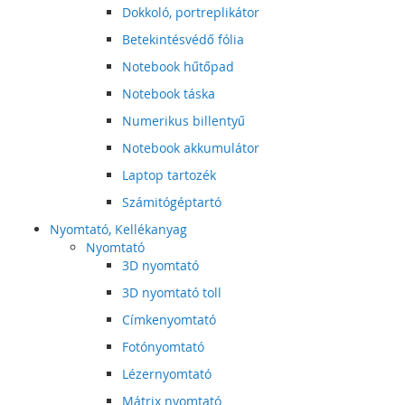
Dokkoló, portreplikátor
Betekintésvédő fólia
Notebook hűtőpad
Notebook táska
Numerikus billentyű
Notebook akkumulátor
Laptop tartozék
Számitógéptartó
Nyomtató, Kellékanyag
Nyomtató
3D nyomtató
3D nyomtató toll
Címkenyomtató
Fotónyomtató
Lézernyomtató
Mátrix nyomtató