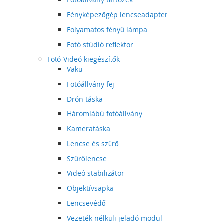
Fényképezőgép lencseadapter
Folyamatos fényű lámpa
Fotó stúdió reflektor
Fotó-Videó kiegészítők
Vaku
Fotóállvány fej
Drón táska
Háromlábú fotóállvány
Kameratáska
Lencse és szűrő
Szűrőlencse
Videó stabilizátor
Objektívsapka
Lencsevédő
Vezeték nélküli jeladó modul