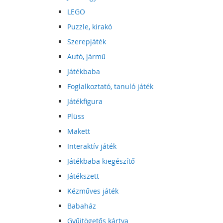
LEGO
Puzzle, kirakó
Szerepjáték
Autó, jármű
Játékbaba
Foglalkoztató, tanuló játék
Játékfigura
Plüss
Makett
Interaktív játék
Játékbaba kiegészítő
Játékszett
Kézműves játék
Babaház
Gyűjtögetős kártya