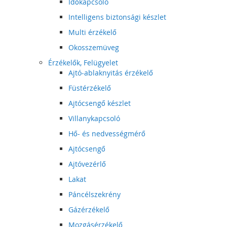
Időkapcsoló
Intelligens biztonsági készlet
Multi érzékelő
Okosszemüveg
Érzékelők, Felügyelet
Ajtó-ablaknyitás érzékelő
Füstérzékelő
Ajtócsengő készlet
Villanykapcsoló
Hő- és nedvességmérő
Ajtócsengő
Ajtóvezérlő
Lakat
Páncélszekrény
Gázérzékelő
Mozgásérzékelő