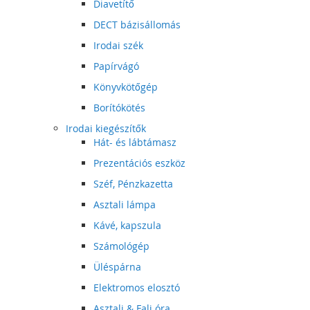
Diavetítő
DECT bázisállomás
Irodai szék
Papírvágó
Könyvkötőgép
Borítókötés
Irodai kiegészítők
Hát- és lábtámasz
Prezentációs eszköz
Széf, Pénzkazetta
Asztali lámpa
Kávé, kapszula
Számológép
Üléspárna
Elektromos elosztó
Asztali & Fali óra