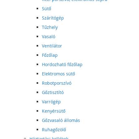
Sütő
Szárítógép
Tűzhely
Vasaló
Ventilátor
Főzőlap
Hordozható főzőlap
Elektromos sütő
Robotporszívó
Gőztisztító
Varrógép
Kenyérsütő
Gőzvasaló állomás
Ruhagőzölő
Háztartási kellékek