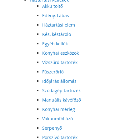
Akku töltő
Edény, Lábas
Háztartási elem
Kés, késtároló
Egyéb kellék
Konyhai eszközök
Vízszűrő tartozék
Fűszerőrlő
Időjárás állomás
Szódagép tartozék
Manuális kávéfőző
Konyhai mérleg
Vákuumfóliázó
Serpenyő
Porszívó tartozék