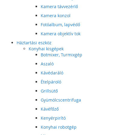
Kamera távvezérlő
Kamera konzol
Fotóalbum, lapvédő
Kamera objektív tok
Háztartási eszköz
Konyhai kisgépek
Botmixer, Turmixgép
Aszaló
Kávédaráló
Ételpároló
Grillsütő
Gyümölcscentrifuga
Kávéfőző
Kenyérpirító
Konyhai robotgép