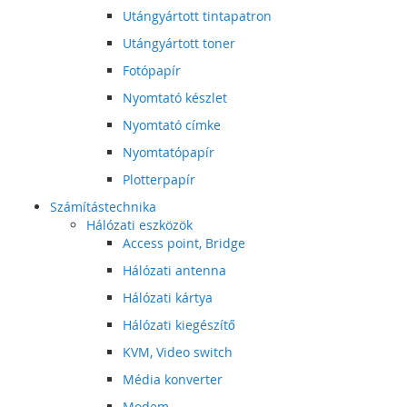
Utángyártott tintapatron
Utángyártott toner
Fotópapír
Nyomtató készlet
Nyomtató címke
Nyomtatópapír
Plotterpapír
Számítástechnika
Hálózati eszközök
Access point, Bridge
Hálózati antenna
Hálózati kártya
Hálózati kiegészítő
KVM, Video switch
Média konverter
Modem