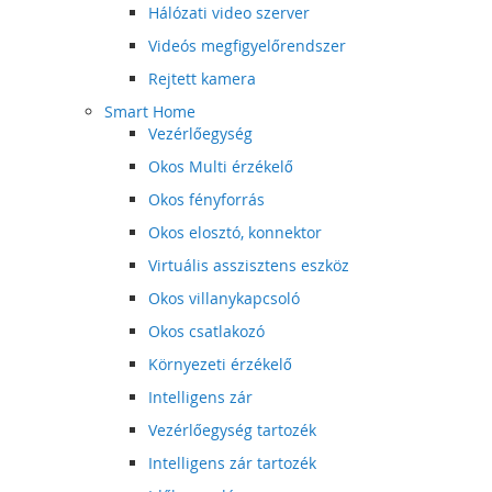
Hálózati video szerver
Videós megfigyelőrendszer
Rejtett kamera
Smart Home
Vezérlőegység
Okos Multi érzékelő
Okos fényforrás
Okos elosztó, konnektor
Virtuális asszisztens eszköz
Okos villanykapcsoló
Okos csatlakozó
Környezeti érzékelő
Intelligens zár
Vezérlőegység tartozék
Intelligens zár tartozék