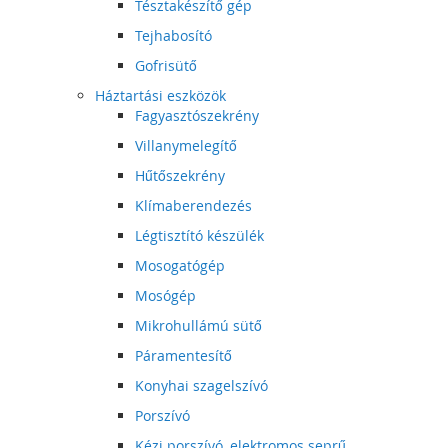
Tésztakészítő gép
Tejhabosító
Gofrisütő
Háztartási eszközök
Fagyasztószekrény
Villanymelegítő
Hűtőszekrény
Klímaberendezés
Légtisztító készülék
Mosogatógép
Mosógép
Mikrohullámú sütő
Páramentesítő
Konyhai szagelszívó
Porszívó
Kézi porszívó, elektromos seprű