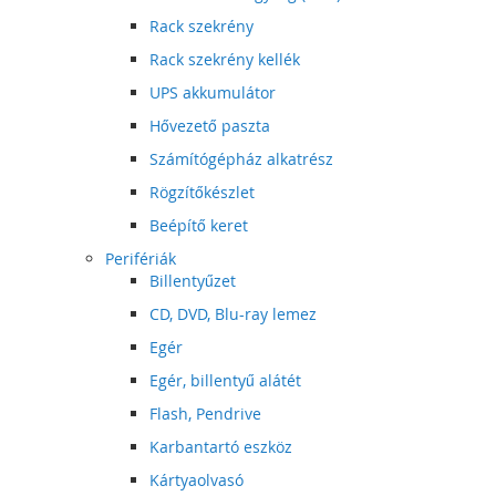
Rack szekrény
Rack szekrény kellék
UPS akkumulátor
Hővezető paszta
Számítógépház alkatrész
Rögzítőkészlet
Beépítő keret
Perifériák
Billentyűzet
CD, DVD, Blu-ray lemez
Egér
Egér, billentyű alátét
Flash, Pendrive
Karbantartó eszköz
Kártyaolvasó