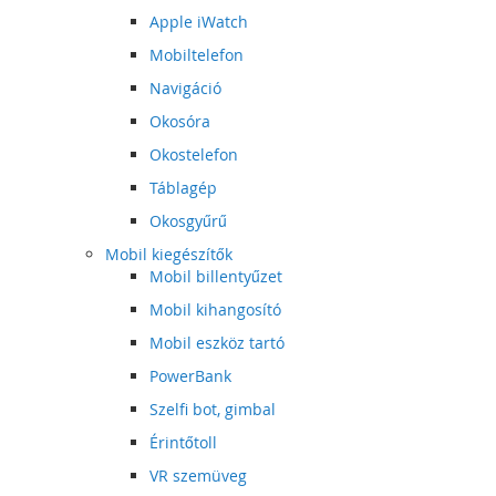
Apple iWatch
Mobiltelefon
Navigáció
Okosóra
Okostelefon
Táblagép
Okosgyűrű
Mobil kiegészítők
Mobil billentyűzet
Mobil kihangosító
Mobil eszköz tartó
PowerBank
Szelfi bot, gimbal
Érintőtoll
VR szemüveg