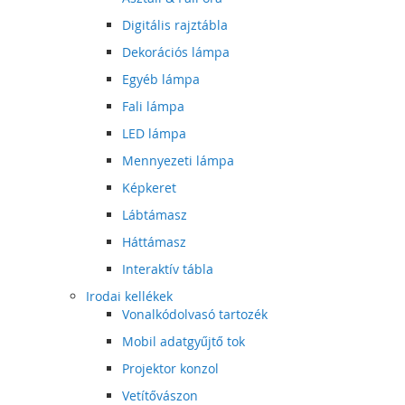
Digitális rajztábla
Dekorációs lámpa
Egyéb lámpa
Fali lámpa
LED lámpa
Mennyezeti lámpa
Képkeret
Lábtámasz
Háttámasz
Interaktív tábla
Irodai kellékek
Vonalkódolvasó tartozék
Mobil adatgyűjtő tok
Projektor konzol
Vetítővászon