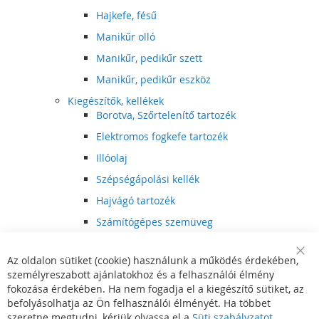
Hajkefe, fésű
Manikűr olló
Manikűr, pedikűr szett
Manikűr, pedikűr eszköz
Kiegészítők, kellékek
Borotva, Szőrtelenítő tartozék
Elektromos fogkefe tartozék
Illóolaj
Szépségápolási kellék
Hajvágó tartozék
Számítógépes szemüveg
Egészségápolási kellék
Az oldalon sütiket (cookie) használunk a működés érdekében,
Hajvágó kiegészítő
Clo
személyreszabott ajánlatokhoz és a felhasználói élmény
Coo
Szórakoztató elektronika
Bar
fokozása érdekében. Ha nem fogadja el a kiegészítő sütiket, az
Multimédia
befolyásolhatja az Ön felhasználói élményét. Ha többet
DVD, BluRay lejátszó
szeretne megtudni, kérjük olvassa el a
Süti szabályzatot