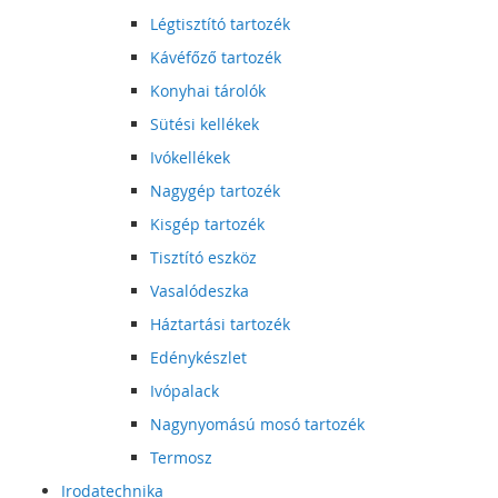
Légtisztító tartozék
Kávéfőző tartozék
Konyhai tárolók
Sütési kellékek
Ivókellékek
Nagygép tartozék
Kisgép tartozék
Tisztító eszköz
Vasalódeszka
Háztartási tartozék
Edénykészlet
Ivópalack
Nagynyomású mosó tartozék
Termosz
Irodatechnika