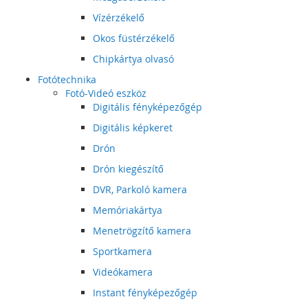
Vízérzékelő
Okos füstérzékelő
Chipkártya olvasó
Fotótechnika
Fotó-Videó eszköz
Digitális fényképezőgép
Digitális képkeret
Drón
Drón kiegészítő
DVR, Parkoló kamera
Memóriakártya
Menetrögzítő kamera
Sportkamera
Videókamera
Instant fényképezőgép