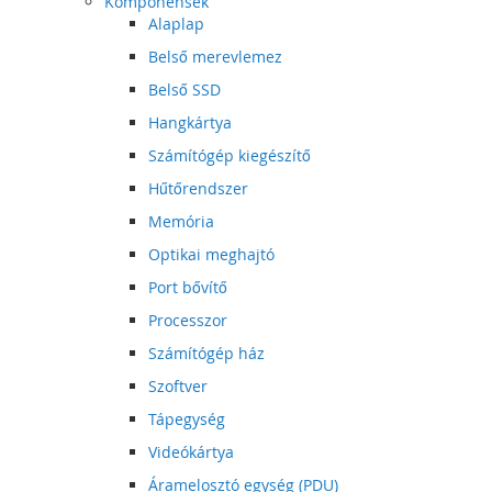
Komponensek
Alaplap
Belső merevlemez
Belső SSD
Hangkártya
Számítógép kiegészítő
Hűtőrendszer
Memória
Optikai meghajtó
Port bővítő
Processzor
Számítógép ház
Szoftver
Tápegység
Videókártya
Áramelosztó egység (PDU)