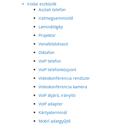
Irodai eszközök
Asztali telefon
Iratmegsemmisítő
Laminálógép
Projektor
Vonalkódolvasó
Diktafon
VoIP telefon
VoIP telefonközpont
Videokonferencia rendszer
Videokonferencia kamera
VoIP átjáró, irányító
VoIP adapter
Kártyaterminál
Mobil adatgyűjtő