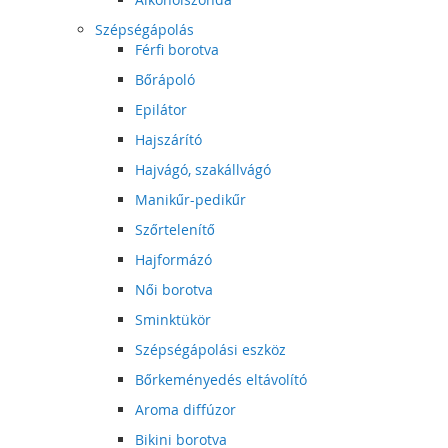
Szépségápolás
Férfi borotva
Bőrápoló
Epilátor
Hajszárító
Hajvágó, szakállvágó
Manikűr-pedikűr
Szőrtelenítő
Hajformázó
Női borotva
Sminktükör
Szépségápolási eszköz
Bőrkeményedés eltávolító
Aroma diffúzor
Bikini borotva