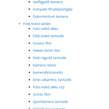
Vadfigyelő kamera
Kompakt fényképezőgép
Dokumentum kamera
Fotó-Videó kellék
Fotó-videó akku
Fotó-videó tartozék
Instant film
Fekete-fehér film
Fotó-rögzítő tartozék
Kamera retesz
Kamerafelszerelés
Drón alkatrész, tartozék
Fotó-videó akku szíj
Színes film
Sportkamera tartozék
Fotóállvány tartozék