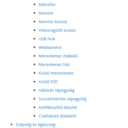
Mikrofon
Monitor
Monitor konzol
Videorögzítő eszköz
USB Hub
Webkamera
Merevlemez dokkoló
Merevlemez ház
Külső merevlemez
Külső SSD
Hálózati tápegység
Szünetmentes tápegység
Kelléktisztító készlet
Csatlakozó átalakító
Szépség és egészség