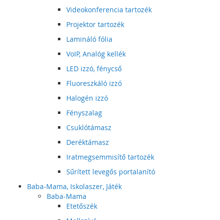
Videokonferencia tartozék
Projektor tartozék
Lamináló fólia
VoIP, Analóg kellék
LED izzó, fénycső
Fluoreszkáló izzó
Halogén izzó
Fényszalag
Csuklótámasz
Deréktámasz
Iratmegsemmisítő tartozék
Sűrített levegős portalanító
Baba-Mama, Iskolaszer, Játék
Baba-Mama
Etetőszék