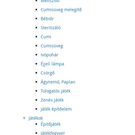
Mellszívó
Cumisüveg melegítő
Bébiőr
Sterilizáló
Cumi
Cumisüveg
Ivópohár
Éjjeli lámpa
Csörgő
Ágynemű, Paplan
Tologatós játék
Zenés játék
Játék építőelem
Játékok
Épitőjáték
Játékfegyver