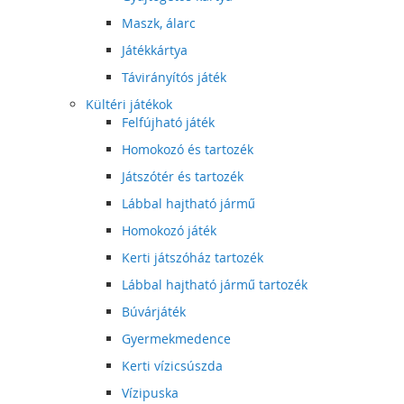
Maszk, álarc
Játékkártya
Távirányítós játék
Kültéri játékok
Felfújható játék
Homokozó és tartozék
Játszótér és tartozék
Lábbal hajtható jármű
Homokozó játék
Kerti játszóház tartozék
Lábbal hajtható jármű tartozék
Búvárjáték
Gyermekmedence
Kerti vízicsúszda
Vízipuska