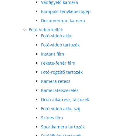
Vadfigyelő kamera
Kompakt fényképezőgép
Dokumentum kamera
Fotó-Videó kellék
Fotó-videó akku
Fotó-videó tartozék
Instant film
Fekete-fehér film
Fotó-rögzítő tartozék
Kamera retesz
Kamerafelszerelés
Drón alkatrész, tartozék
Fotó-videó akku szíj
Színes film
Sportkamera tartozék
Fotóállvány tartozék