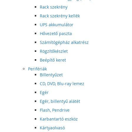
Rack szekrény
Rack szekrény kellék
UPS akkumulátor
Hővezető paszta
Számítógépház alkatrész
Rögzítőkészlet
Beépítő keret
Perifériák
Billentyűzet
CD, DVD, Blu-ray lemez
Egér
Egér, billentyű alátét
Flash, Pendrive
Karbantartó eszköz
Kártyaolvasó