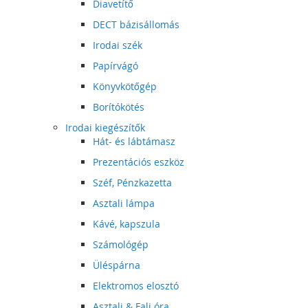
Diavetítő
DECT bázisállomás
Irodai szék
Papírvágó
Könyvkötőgép
Borítókötés
Irodai kiegészítők
Hát- és lábtámasz
Prezentációs eszköz
Széf, Pénzkazetta
Asztali lámpa
Kávé, kapszula
Számológép
Üléspárna
Elektromos elosztó
Asztali & Fali óra