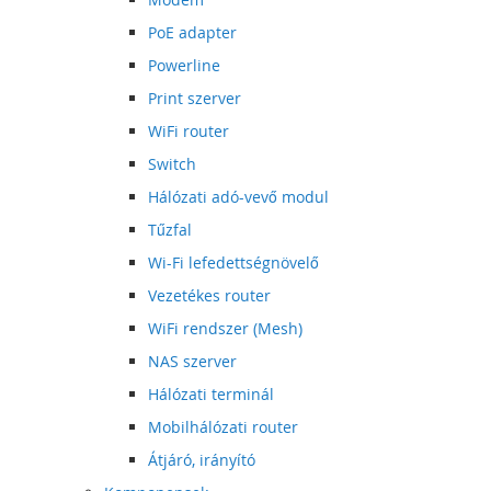
PoE adapter
Powerline
Print szerver
WiFi router
Switch
Hálózati adó-vevő modul
Tűzfal
Wi-Fi lefedettségnövelő
Vezetékes router
WiFi rendszer (Mesh)
NAS szerver
Hálózati terminál
Mobilhálózati router
Átjáró, irányító