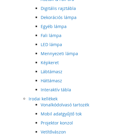
Digitális rajztábla
Dekorációs lámpa
Egyéb lámpa
Fali lámpa
LED lámpa
Mennyezeti lámpa
Képkeret
Lábtámasz
Háttámasz
Interaktív tábla
Irodai kellékek
Vonalkódolvasó tartozék
Mobil adatgyűjtő tok
Projektor konzol
Vetítővászon