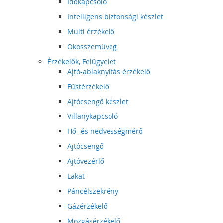
Időkapcsoló
Intelligens biztonsági készlet
Multi érzékelő
Okosszemüveg
Érzékelők, Felügyelet
Ajtó-ablaknyitás érzékelő
Füstérzékelő
Ajtócsengő készlet
Villanykapcsoló
Hő- és nedvességmérő
Ajtócsengő
Ajtóvezérlő
Lakat
Páncélszekrény
Gázérzékelő
Mozgásérzékelő