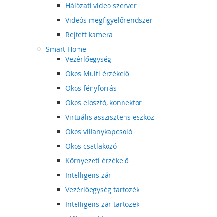
Hálózati video szerver
Videós megfigyelőrendszer
Rejtett kamera
Smart Home
Vezérlőegység
Okos Multi érzékelő
Okos fényforrás
Okos elosztó, konnektor
Virtuális asszisztens eszköz
Okos villanykapcsoló
Okos csatlakozó
Környezeti érzékelő
Intelligens zár
Vezérlőegység tartozék
Intelligens zár tartozék