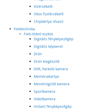
Vízérzékelő
Okos füstérzékelő
Chipkártya olvasó
Fotótechnika
Fotó-Videó eszköz
Digitális fényképezőgép
Digitális képkeret
Drón
Drón kiegészítő
DVR, Parkoló kamera
Memóriakártya
Menetrögzítő kamera
Sportkamera
Videókamera
Instant fényképezőgép