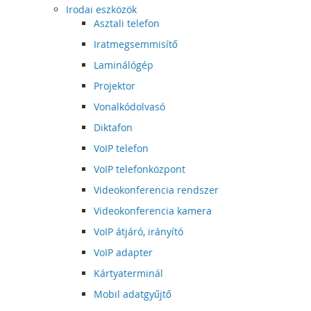
Irodai eszközök
Asztali telefon
Iratmegsemmisítő
Laminálógép
Projektor
Vonalkódolvasó
Diktafon
VoIP telefon
VoIP telefonközpont
Videokonferencia rendszer
Videokonferencia kamera
VoIP átjáró, irányító
VoIP adapter
Kártyaterminál
Mobil adatgyűjtő