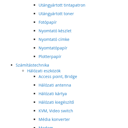
Utángyártott tintapatron
Utángyártott toner
Fotópapír
Nyomtató készlet
Nyomtató címke
Nyomtatópapír
Plotterpapír
Számítástechnika
Hálózati eszközök
Access point, Bridge
Hálózati antenna
Hálózati kártya
Hálózati kiegészítő
KVM, Video switch
Média konverter
Modem