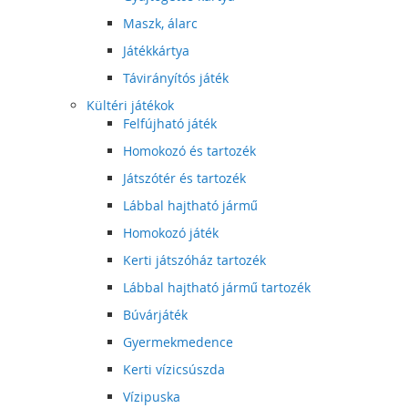
Maszk, álarc
Játékkártya
Távirányítós játék
Kültéri játékok
Felfújható játék
Homokozó és tartozék
Játszótér és tartozék
Lábbal hajtható jármű
Homokozó játék
Kerti játszóház tartozék
Lábbal hajtható jármű tartozék
Búvárjáték
Gyermekmedence
Kerti vízicsúszda
Vízipuska