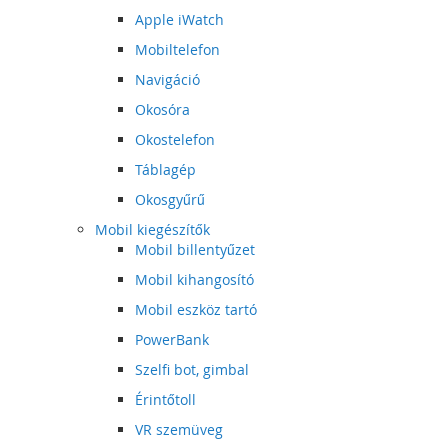
Apple iWatch
Mobiltelefon
Navigáció
Okosóra
Okostelefon
Táblagép
Okosgyűrű
Mobil kiegészítők
Mobil billentyűzet
Mobil kihangosító
Mobil eszköz tartó
PowerBank
Szelfi bot, gimbal
Érintőtoll
VR szemüveg