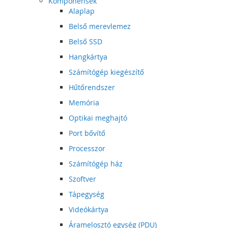
Komponensek
Alaplap
Belső merevlemez
Belső SSD
Hangkártya
Számítógép kiegészítő
Hűtőrendszer
Memória
Optikai meghajtó
Port bővítő
Processzor
Számítógép ház
Szoftver
Tápegység
Videókártya
Áramelosztó egység (PDU)