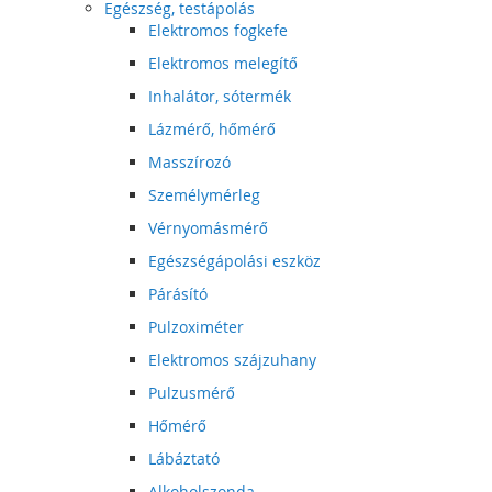
Egészség, testápolás
Elektromos fogkefe
Elektromos melegítő
Inhalátor, sótermék
Lázmérő, hőmérő
Masszírozó
Személymérleg
Vérnyomásmérő
Egészségápolási eszköz
Párásító
Pulzoximéter
Elektromos szájzuhany
Pulzusmérő
Hőmérő
Lábáztató
Alkoholszonda