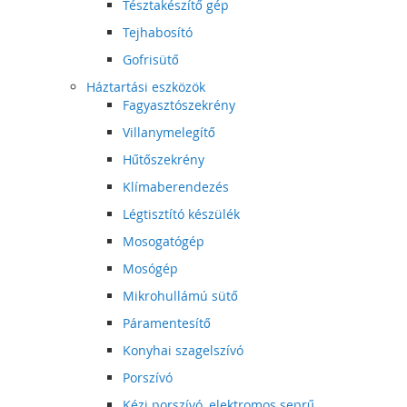
Tésztakészítő gép
Tejhabosító
Gofrisütő
Háztartási eszközök
Fagyasztószekrény
Villanymelegítő
Hűtőszekrény
Klímaberendezés
Légtisztító készülék
Mosogatógép
Mosógép
Mikrohullámú sütő
Páramentesítő
Konyhai szagelszívó
Porszívó
Kézi porszívó, elektromos seprű