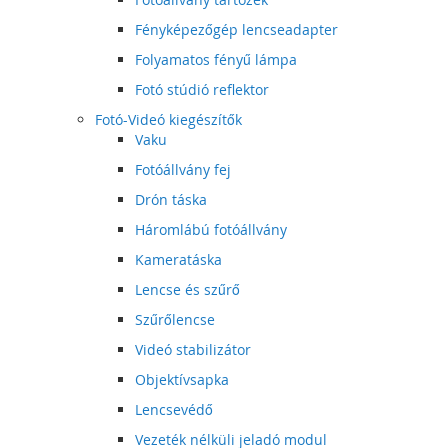
Fényképezőgép lencseadapter
Folyamatos fényű lámpa
Fotó stúdió reflektor
Fotó-Videó kiegészítők
Vaku
Fotóállvány fej
Drón táska
Háromlábú fotóállvány
Kameratáska
Lencse és szűrő
Szűrőlencse
Videó stabilizátor
Objektívsapka
Lencsevédő
Vezeték nélküli jeladó modul