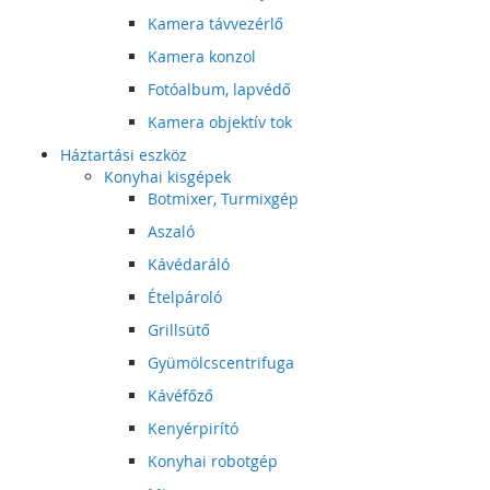
Kamera távvezérlő
Kamera konzol
Fotóalbum, lapvédő
Kamera objektív tok
Háztartási eszköz
Konyhai kisgépek
Botmixer, Turmixgép
Aszaló
Kávédaráló
Ételpároló
Grillsütő
Gyümölcscentrifuga
Kávéfőző
Kenyérpirító
Konyhai robotgép