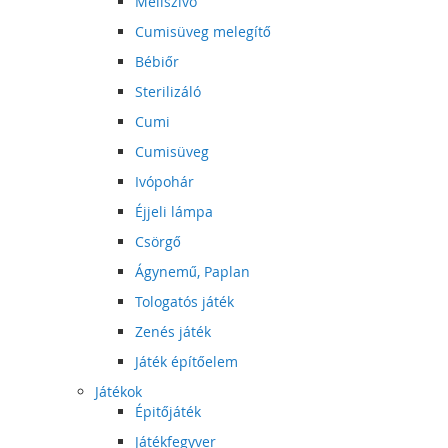
Mellszívó
Cumisüveg melegítő
Bébiőr
Sterilizáló
Cumi
Cumisüveg
Ivópohár
Éjjeli lámpa
Csörgő
Ágynemű, Paplan
Tologatós játék
Zenés játék
Játék építőelem
Játékok
Épitőjáték
Játékfegyver