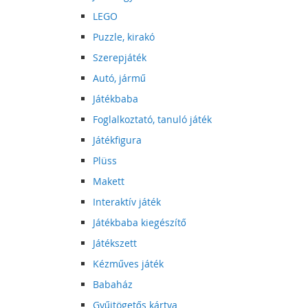
LEGO
Puzzle, kirakó
Szerepjáték
Autó, jármű
Játékbaba
Foglalkoztató, tanuló játék
Játékfigura
Plüss
Makett
Interaktív játék
Játékbaba kiegészítő
Játékszett
Kézműves játék
Babaház
Gyűjtögetős kártya