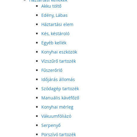
Akku töltő
Edény, Lábas
Háztartási elem
Kés, késtároló
Egyéb kellék
Konyhai eszközök
Vízszűrő tartozék
Fűszerőrlő
Időjárás állomás
Szódagép tartozék
Manuális kávéfőző
Konyhai mérleg
Vákuumfóliázó
Serpenyő
Porszívó tartozék