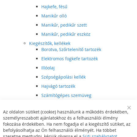
Hajkefe, fésű
Manikűr olló
Manikűr, pedikűr szett
Manikűr, pedikűr eszköz
Kiegészítők, kellékek
Borotva, Szőrtelenítő tartozék
Elektromos fogkefe tartozék
Illóolaj
Szépségápolási kellék
Hajvágó tartozék
Számítógépes szemüveg
Egészségápolási kellék
Az oldalon sütiket (cookie) használunk a működés érdekében,
Hajvágó kiegészítő
Clo
személyreszabott ajánlatokhoz és a felhasználói élmény
Coo
Szórakoztató elektronika
Bar
fokozása érdekében. Ha nem fogadja el a kiegészítő sütiket, az
Multimédia
befolyásolhatja az Ön felhasználói élményét. Ha többet
DVD, BluRay lejátszó
szeretne megtudni, kérjük olvassa el a
Süti szabályzatot