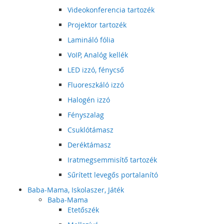
Videokonferencia tartozék
Projektor tartozék
Lamináló fólia
VoIP, Analóg kellék
LED izzó, fénycső
Fluoreszkáló izzó
Halogén izzó
Fényszalag
Csuklótámasz
Deréktámasz
Iratmegsemmisítő tartozék
Sűrített levegős portalanító
Baba-Mama, Iskolaszer, Játék
Baba-Mama
Etetőszék