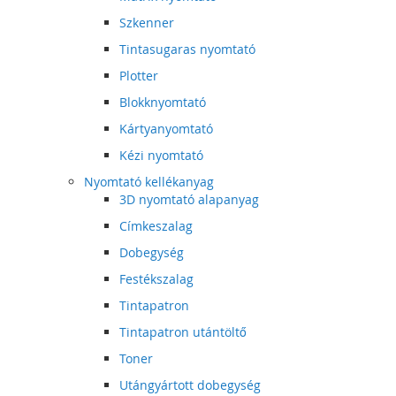
Szkenner
Tintasugaras nyomtató
Plotter
Blokknyomtató
Kártyanyomtató
Kézi nyomtató
Nyomtató kellékanyag
3D nyomtató alapanyag
Címkeszalag
Dobegység
Festékszalag
Tintapatron
Tintapatron utántöltő
Toner
Utángyártott dobegység