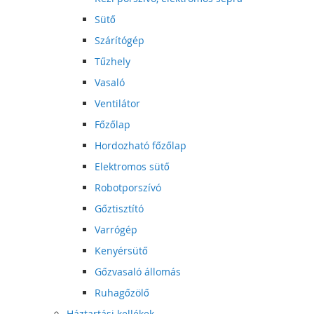
Sütő
Szárítógép
Tűzhely
Vasaló
Ventilátor
Főzőlap
Hordozható főzőlap
Elektromos sütő
Robotporszívó
Gőztisztító
Varrógép
Kenyérsütő
Gőzvasaló állomás
Ruhagőzölő
Háztartási kellékek