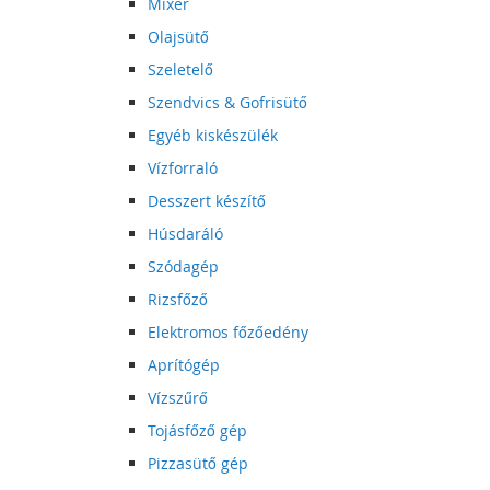
Mixer
Olajsütő
Szeletelő
Szendvics & Gofrisütő
Egyéb kiskészülék
Vízforraló
Desszert készítő
Húsdaráló
Szódagép
Rizsfőző
Elektromos főzőedény
Aprítógép
Vízszűrő
Tojásfőző gép
Pizzasütő gép