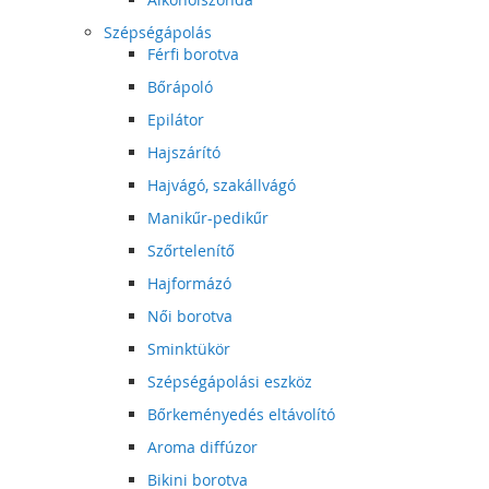
Szépségápolás
Férfi borotva
Bőrápoló
Epilátor
Hajszárító
Hajvágó, szakállvágó
Manikűr-pedikűr
Szőrtelenítő
Hajformázó
Női borotva
Sminktükör
Szépségápolási eszköz
Bőrkeményedés eltávolító
Aroma diffúzor
Bikini borotva