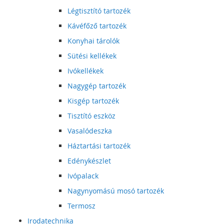
Légtisztító tartozék
Kávéfőző tartozék
Konyhai tárolók
Sütési kellékek
Ivókellékek
Nagygép tartozék
Kisgép tartozék
Tisztító eszköz
Vasalódeszka
Háztartási tartozék
Edénykészlet
Ivópalack
Nagynyomású mosó tartozék
Termosz
Irodatechnika