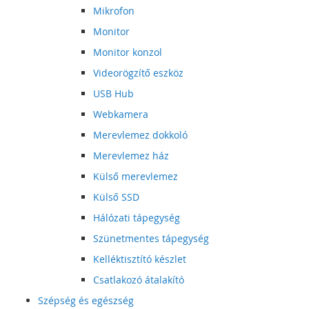
Mikrofon
Monitor
Monitor konzol
Videorögzítő eszköz
USB Hub
Webkamera
Merevlemez dokkoló
Merevlemez ház
Külső merevlemez
Külső SSD
Hálózati tápegység
Szünetmentes tápegység
Kelléktisztító készlet
Csatlakozó átalakító
Szépség és egészség