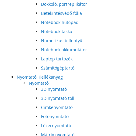
Dokkoló, portreplikátor
Betekintésvédő fólia
Notebook hűtőpad
Notebook táska
Numerikus billentyű
Notebook akkumulátor
Laptop tartozék
Számitógéptartó
Nyomtató, Kellékanyag
Nyomtató
3D nyomtató
3D nyomtató toll
Címkenyomtató
Fotónyomtató
Lézernyomtató
Mátrix nyomtató