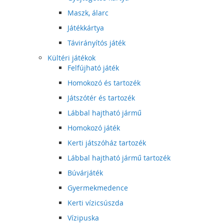
Maszk, álarc
Játékkártya
Távirányítós játék
Kültéri játékok
Felfújható játék
Homokozó és tartozék
Játszótér és tartozék
Lábbal hajtható jármű
Homokozó játék
Kerti játszóház tartozék
Lábbal hajtható jármű tartozék
Búvárjáték
Gyermekmedence
Kerti vízicsúszda
Vízipuska