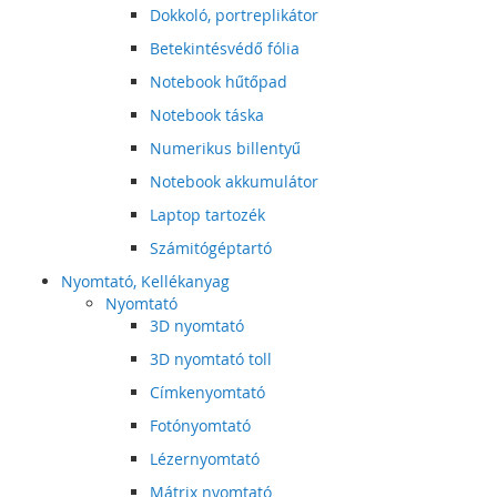
Dokkoló, portreplikátor
Betekintésvédő fólia
Notebook hűtőpad
Notebook táska
Numerikus billentyű
Notebook akkumulátor
Laptop tartozék
Számitógéptartó
Nyomtató, Kellékanyag
Nyomtató
3D nyomtató
3D nyomtató toll
Címkenyomtató
Fotónyomtató
Lézernyomtató
Mátrix nyomtató