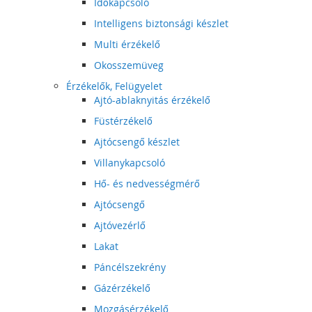
Időkapcsoló
Intelligens biztonsági készlet
Multi érzékelő
Okosszemüveg
Érzékelők, Felügyelet
Ajtó-ablaknyitás érzékelő
Füstérzékelő
Ajtócsengő készlet
Villanykapcsoló
Hő- és nedvességmérő
Ajtócsengő
Ajtóvezérlő
Lakat
Páncélszekrény
Gázérzékelő
Mozgásérzékelő