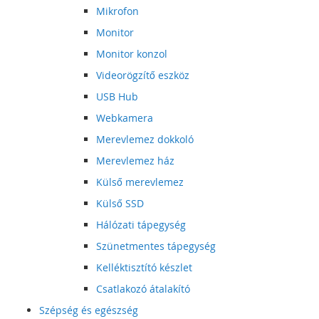
Mikrofon
Monitor
Monitor konzol
Videorögzítő eszköz
USB Hub
Webkamera
Merevlemez dokkoló
Merevlemez ház
Külső merevlemez
Külső SSD
Hálózati tápegység
Szünetmentes tápegység
Kelléktisztító készlet
Csatlakozó átalakító
Szépség és egészség