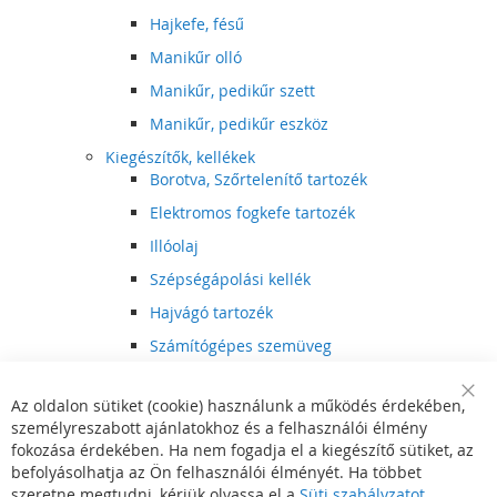
Hajkefe, fésű
Manikűr olló
Manikűr, pedikűr szett
Manikűr, pedikűr eszköz
Kiegészítők, kellékek
Borotva, Szőrtelenítő tartozék
Elektromos fogkefe tartozék
Illóolaj
Szépségápolási kellék
Hajvágó tartozék
Számítógépes szemüveg
Egészségápolási kellék
Az oldalon sütiket (cookie) használunk a működés érdekében,
Hajvágó kiegészítő
Clo
személyreszabott ajánlatokhoz és a felhasználói élmény
Coo
Szórakoztató elektronika
Bar
fokozása érdekében. Ha nem fogadja el a kiegészítő sütiket, az
Multimédia
befolyásolhatja az Ön felhasználói élményét. Ha többet
DVD, BluRay lejátszó
szeretne megtudni, kérjük olvassa el a
Süti szabályzatot