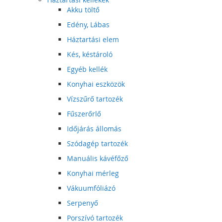
Akku töltő
Edény, Lábas
Háztartási elem
Kés, késtároló
Egyéb kellék
Konyhai eszközök
Vízszűrő tartozék
Fűszerőrlő
Időjárás állomás
Szódagép tartozék
Manuális kávéfőző
Konyhai mérleg
Vákuumfóliázó
Serpenyő
Porszívó tartozék