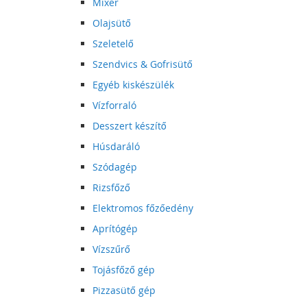
Mixer
Olajsütő
Szeletelő
Szendvics & Gofrisütő
Egyéb kiskészülék
Vízforraló
Desszert készítő
Húsdaráló
Szódagép
Rizsfőző
Elektromos főzőedény
Aprítógép
Vízszűrő
Tojásfőző gép
Pizzasütő gép