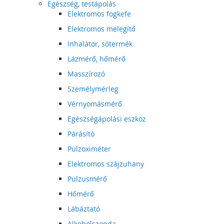
Egészség, testápolás
Elektromos fogkefe
Elektromos melegítő
Inhalátor, sótermék
Lázmérő, hőmérő
Masszírozó
Személymérleg
Vérnyomásmérő
Egészségápolási eszköz
Párásító
Pulzoximéter
Elektromos szájzuhany
Pulzusmérő
Hőmérő
Lábáztató
Alkoholszonda