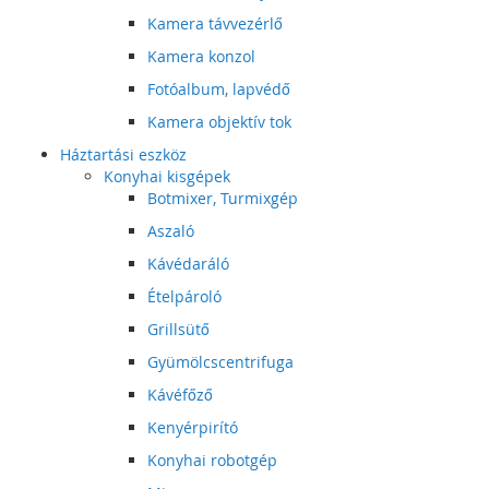
Kamera távvezérlő
Kamera konzol
Fotóalbum, lapvédő
Kamera objektív tok
Háztartási eszköz
Konyhai kisgépek
Botmixer, Turmixgép
Aszaló
Kávédaráló
Ételpároló
Grillsütő
Gyümölcscentrifuga
Kávéfőző
Kenyérpirító
Konyhai robotgép