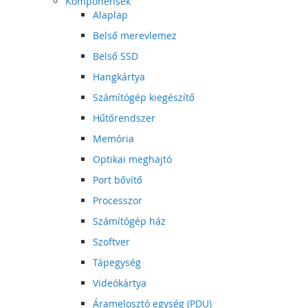
Komponensek
Alaplap
Belső merevlemez
Belső SSD
Hangkártya
Számítógép kiegészítő
Hűtőrendszer
Memória
Optikai meghajtó
Port bővítő
Processzor
Számítógép ház
Szoftver
Tápegység
Videókártya
Áramelosztó egység (PDU)