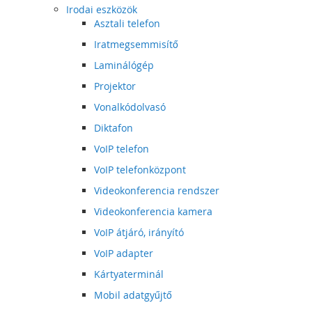
Irodai eszközök
Asztali telefon
Iratmegsemmisítő
Laminálógép
Projektor
Vonalkódolvasó
Diktafon
VoIP telefon
VoIP telefonközpont
Videokonferencia rendszer
Videokonferencia kamera
VoIP átjáró, irányító
VoIP adapter
Kártyaterminál
Mobil adatgyűjtő