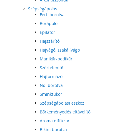
Szépségápolás
Férfi borotva
Bőrápoló
Epilátor
Hajszárító
Hajvágó, szakállvágó
Manikűr-pedikűr
Szőrtelenítő
Hajformázó
Női borotva
Sminktükör
Szépségápolási eszköz
Bőrkeményedés eltávolító
Aroma diffúzor
Bikini borotva