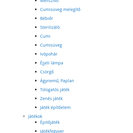
Mellszívó
Cumisüveg melegítő
Bébiőr
Sterilizáló
Cumi
Cumisüveg
Ivópohár
Éjjeli lámpa
Csörgő
Ágynemű, Paplan
Tologatós játék
Zenés játék
Játék építőelem
Játékok
Épitőjáték
Játékfegyver