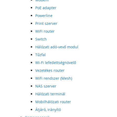
PoE adapter
Powerline
Print szerver
WiFi router
Switch
Hálózati adó-vevő modul
Tűzfal
Wi-Fi lefedettségnövelő
Vezetékes router
WiFi rendszer (Mesh)
NAS szerver
Hálózati terminál
Mobilhálózati router
Átjáró, irányító