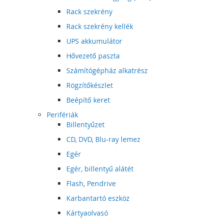
Rack szekrény
Rack szekrény kellék
UPS akkumulátor
Hővezető paszta
Számítógépház alkatrész
Rögzítőkészlet
Beépítő keret
Perifériák
Billentyűzet
CD, DVD, Blu-ray lemez
Egér
Egér, billentyű alátét
Flash, Pendrive
Karbantartó eszköz
Kártyaolvasó