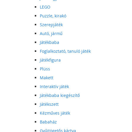
LEGO
Puzzle, kirakó
Szerepjáték
Autó, jármű
Játékbaba
Foglalkoztató, tanuló játék
Játékfigura
Plüss
Makett
Interaktív játék
Játékbaba kiegészítő
Játékszett
Kézműves játék
Babaház
Gyűjtögetős kártya