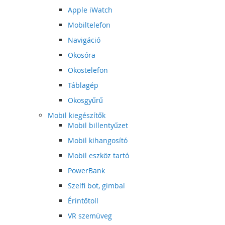
Apple iWatch
Mobiltelefon
Navigáció
Okosóra
Okostelefon
Táblagép
Okosgyűrű
Mobil kiegészítők
Mobil billentyűzet
Mobil kihangosító
Mobil eszköz tartó
PowerBank
Szelfi bot, gimbal
Érintőtoll
VR szemüveg