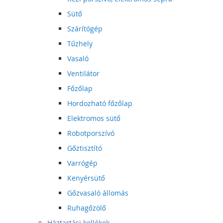
Sütő
Szárítógép
Tűzhely
Vasaló
Ventilátor
Főzőlap
Hordozható főzőlap
Elektromos sütő
Robotporszívó
Gőztisztító
Varrógép
Kenyérsütő
Gőzvasaló állomás
Ruhagőzölő
Háztartási kellékek