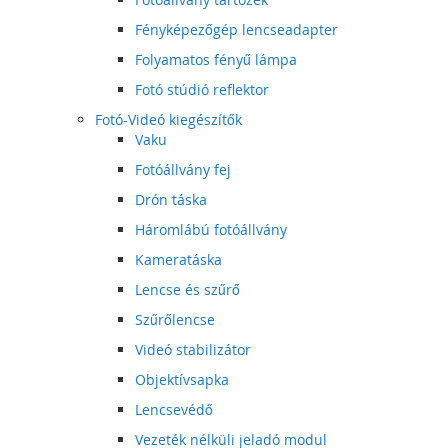
Fényképezőgép lencseadapter
Folyamatos fényű lámpa
Fotó stúdió reflektor
Fotó-Videó kiegészítők
Vaku
Fotóállvány fej
Drón táska
Háromlábú fotóállvány
Kameratáska
Lencse és szűrő
Szűrőlencse
Videó stabilizátor
Objektívsapka
Lencsevédő
Vezeték nélküli jeladó modul