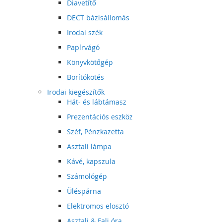
Diavetítő
DECT bázisállomás
Irodai szék
Papírvágó
Könyvkötőgép
Borítókötés
Irodai kiegészítők
Hát- és lábtámasz
Prezentációs eszköz
Széf, Pénzkazetta
Asztali lámpa
Kávé, kapszula
Számológép
Üléspárna
Elektromos elosztó
Asztali & Fali óra