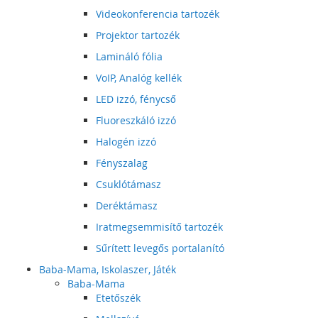
Videokonferencia tartozék
Projektor tartozék
Lamináló fólia
VoIP, Analóg kellék
LED izzó, fénycső
Fluoreszkáló izzó
Halogén izzó
Fényszalag
Csuklótámasz
Deréktámasz
Iratmegsemmisítő tartozék
Sűrített levegős portalanító
Baba-Mama, Iskolaszer, Játék
Baba-Mama
Etetőszék