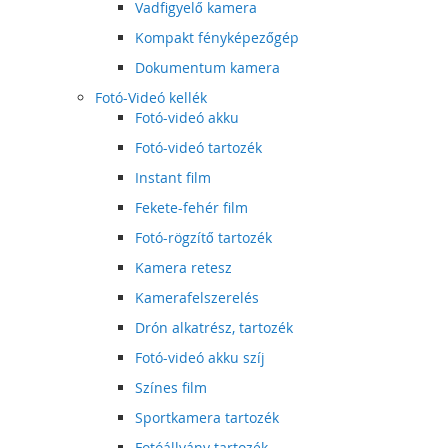
Vadfigyelő kamera
Kompakt fényképezőgép
Dokumentum kamera
Fotó-Videó kellék
Fotó-videó akku
Fotó-videó tartozék
Instant film
Fekete-fehér film
Fotó-rögzítő tartozék
Kamera retesz
Kamerafelszerelés
Drón alkatrész, tartozék
Fotó-videó akku szíj
Színes film
Sportkamera tartozék
Fotóállvány tartozék