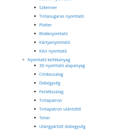
Szkenner
Tintasugaras nyomtató
Plotter
Blokknyomtató
Kártyanyomtató
Kézi nyomtató
Nyomtató kellékanyag
3D nyomtató alapanyag
Címkeszalag
Dobegység
Festékszalag
Tintapatron
Tintapatron utántöltő
Toner
Utángyártott dobegység