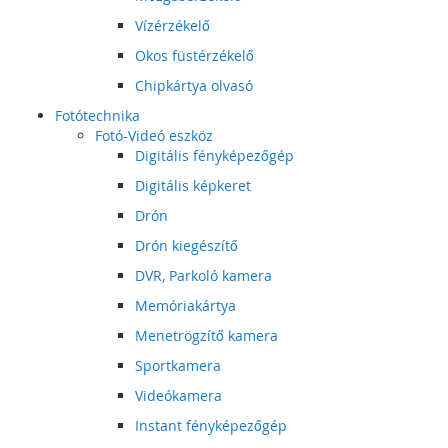
Vízérzékelő
Okos füstérzékelő
Chipkártya olvasó
Fotótechnika
Fotó-Videó eszköz
Digitális fényképezőgép
Digitális képkeret
Drón
Drón kiegészítő
DVR, Parkoló kamera
Memóriakártya
Menetrögzítő kamera
Sportkamera
Videókamera
Instant fényképezőgép