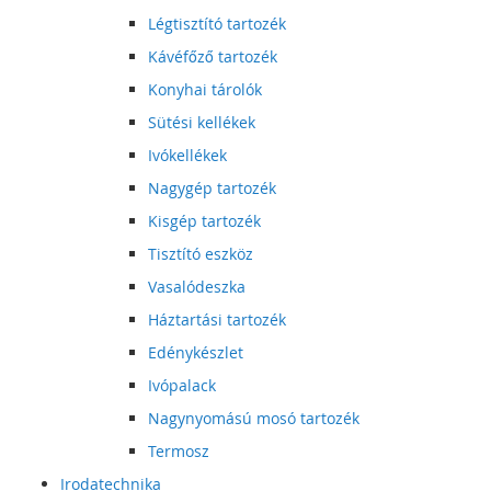
Légtisztító tartozék
Kávéfőző tartozék
Konyhai tárolók
Sütési kellékek
Ivókellékek
Nagygép tartozék
Kisgép tartozék
Tisztító eszköz
Vasalódeszka
Háztartási tartozék
Edénykészlet
Ivópalack
Nagynyomású mosó tartozék
Termosz
Irodatechnika