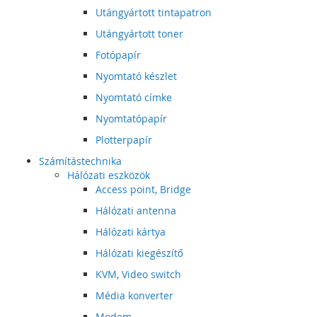
Utángyártott tintapatron
Utángyártott toner
Fotópapír
Nyomtató készlet
Nyomtató címke
Nyomtatópapír
Plotterpapír
Számítástechnika
Hálózati eszközök
Access point, Bridge
Hálózati antenna
Hálózati kártya
Hálózati kiegészítő
KVM, Video switch
Média konverter
Modem