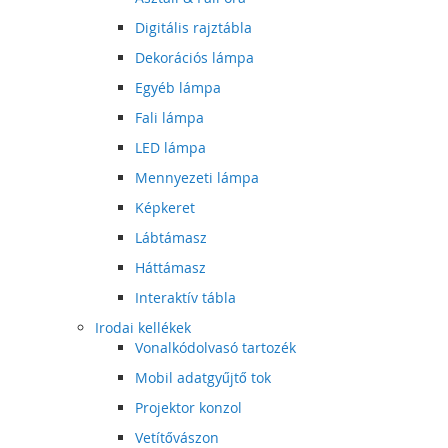
Digitális rajztábla
Dekorációs lámpa
Egyéb lámpa
Fali lámpa
LED lámpa
Mennyezeti lámpa
Képkeret
Lábtámasz
Háttámasz
Interaktív tábla
Irodai kellékek
Vonalkódolvasó tartozék
Mobil adatgyűjtő tok
Projektor konzol
Vetítővászon