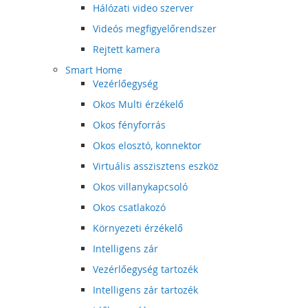
Hálózati video szerver
Videós megfigyelőrendszer
Rejtett kamera
Smart Home
Vezérlőegység
Okos Multi érzékelő
Okos fényforrás
Okos elosztó, konnektor
Virtuális asszisztens eszköz
Okos villanykapcsoló
Okos csatlakozó
Környezeti érzékelő
Intelligens zár
Vezérlőegység tartozék
Intelligens zár tartozék