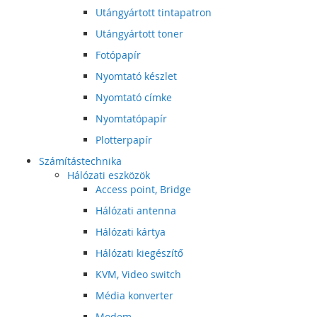
Utángyártott tintapatron
Utángyártott toner
Fotópapír
Nyomtató készlet
Nyomtató címke
Nyomtatópapír
Plotterpapír
Számítástechnika
Hálózati eszközök
Access point, Bridge
Hálózati antenna
Hálózati kártya
Hálózati kiegészítő
KVM, Video switch
Média konverter
Modem