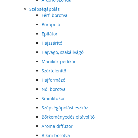
Szépségápolás
Férfi borotva
Bőrápoló
Epilátor
Hajszárító
Hajvágó, szakállvágó
Manikűr-pedikűr
Szőrtelenítő
Hajformázó
Női borotva
Sminktükör
Szépségápolási eszköz
Bőrkeményedés eltávolító
Aroma diffúzor
Bikini borotva