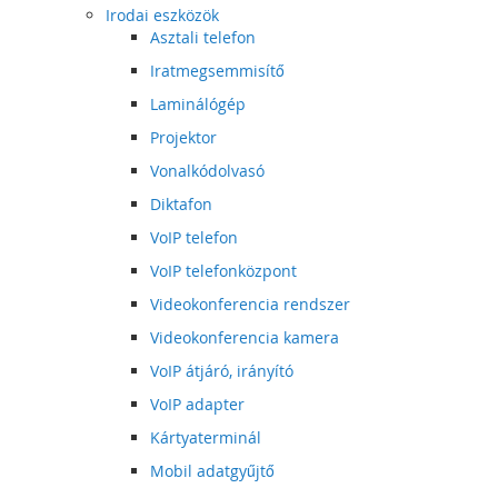
Irodai eszközök
Asztali telefon
Iratmegsemmisítő
Laminálógép
Projektor
Vonalkódolvasó
Diktafon
VoIP telefon
VoIP telefonközpont
Videokonferencia rendszer
Videokonferencia kamera
VoIP átjáró, irányító
VoIP adapter
Kártyaterminál
Mobil adatgyűjtő