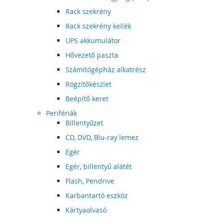
Rack szekrény
Rack szekrény kellék
UPS akkumulátor
Hővezető paszta
Számítógépház alkatrész
Rögzítőkészlet
Beépítő keret
Perifériák
Billentyűzet
CD, DVD, Blu-ray lemez
Egér
Egér, billentyű alátét
Flash, Pendrive
Karbantartó eszköz
Kártyaolvasó