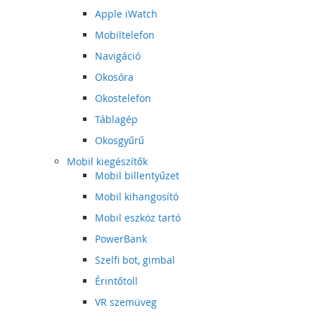
Apple iWatch
Mobiltelefon
Navigáció
Okosóra
Okostelefon
Táblagép
Okosgyűrű
Mobil kiegészítők
Mobil billentyűzet
Mobil kihangosító
Mobil eszköz tartó
PowerBank
Szelfi bot, gimbal
Érintőtoll
VR szemüveg