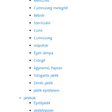
Mellszívó
Cumisüveg melegítő
Bébiőr
Sterilizáló
Cumi
Cumisüveg
Ivópohár
Éjjeli lámpa
Csörgő
Ágynemű, Paplan
Tologatós játék
Zenés játék
Játék építőelem
Játékok
Épitőjáték
Játékfegyver