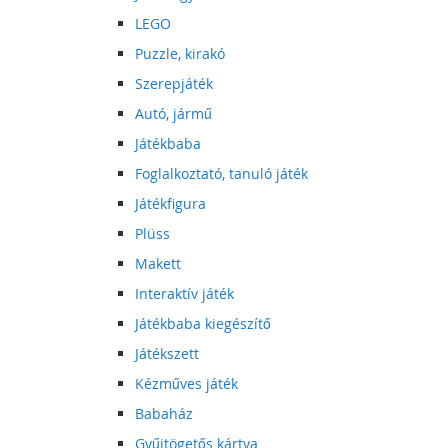
LEGO
Puzzle, kirakó
Szerepjáték
Autó, jármű
Játékbaba
Foglalkoztató, tanuló játék
Játékfigura
Plüss
Makett
Interaktív játék
Játékbaba kiegészítő
Játékszett
Kézműves játék
Babaház
Gyűjtögetős kártya