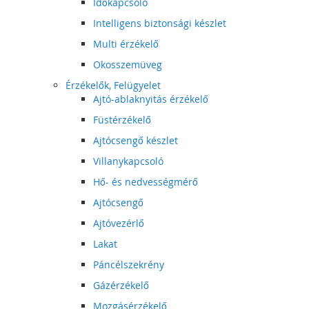
Időkapcsoló
Intelligens biztonsági készlet
Multi érzékelő
Okosszemüveg
Érzékelők, Felügyelet
Ajtó-ablaknyitás érzékelő
Füstérzékelő
Ajtócsengő készlet
Villanykapcsoló
Hő- és nedvességmérő
Ajtócsengő
Ajtóvezérlő
Lakat
Páncélszekrény
Gázérzékelő
Mozgásérzékelő