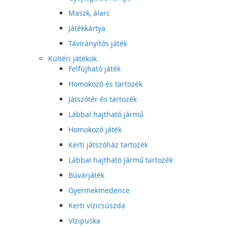
Maszk, álarc
Játékkártya
Távirányítós játék
Kültéri játékok
Felfújható játék
Homokozó és tartozék
Játszótér és tartozék
Lábbal hajtható jármű
Homokozó játék
Kerti játszóház tartozék
Lábbal hajtható jármű tartozék
Búvárjáték
Gyermekmedence
Kerti vízicsúszda
Vízipuska