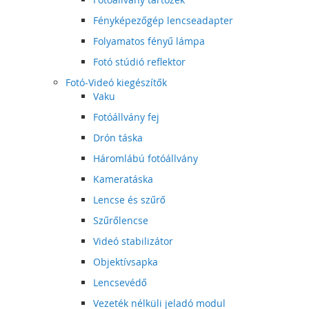
Fényképezőgép lencseadapter
Folyamatos fényű lámpa
Fotó stúdió reflektor
Fotó-Videó kiegészítők
Vaku
Fotóállvány fej
Drón táska
Háromlábú fotóállvány
Kameratáska
Lencse és szűrő
Szűrőlencse
Videó stabilizátor
Objektívsapka
Lencsevédő
Vezeték nélküli jeladó modul