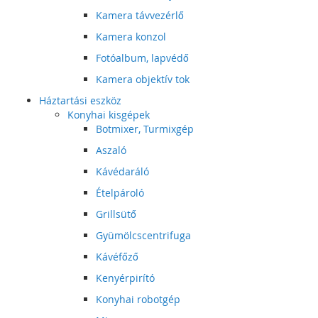
Kamera távvezérlő
Kamera konzol
Fotóalbum, lapvédő
Kamera objektív tok
Háztartási eszköz
Konyhai kisgépek
Botmixer, Turmixgép
Aszaló
Kávédaráló
Ételpároló
Grillsütő
Gyümölcscentrifuga
Kávéfőző
Kenyérpirító
Konyhai robotgép