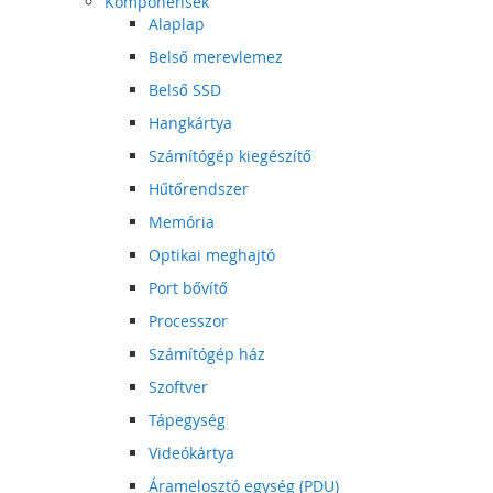
Komponensek
Alaplap
Belső merevlemez
Belső SSD
Hangkártya
Számítógép kiegészítő
Hűtőrendszer
Memória
Optikai meghajtó
Port bővítő
Processzor
Számítógép ház
Szoftver
Tápegység
Videókártya
Áramelosztó egység (PDU)