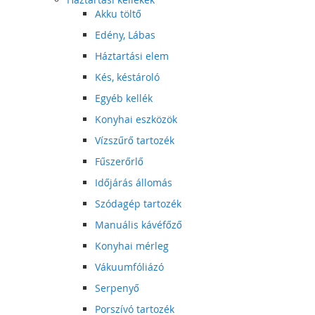
Akku töltő
Edény, Lábas
Háztartási elem
Kés, késtároló
Egyéb kellék
Konyhai eszközök
Vízszűrő tartozék
Fűszerőrlő
Időjárás állomás
Szódagép tartozék
Manuális kávéfőző
Konyhai mérleg
Vákuumfóliázó
Serpenyő
Porszívó tartozék