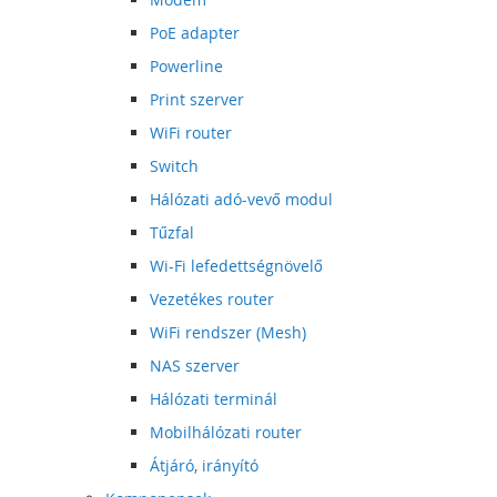
PoE adapter
Powerline
Print szerver
WiFi router
Switch
Hálózati adó-vevő modul
Tűzfal
Wi-Fi lefedettségnövelő
Vezetékes router
WiFi rendszer (Mesh)
NAS szerver
Hálózati terminál
Mobilhálózati router
Átjáró, irányító