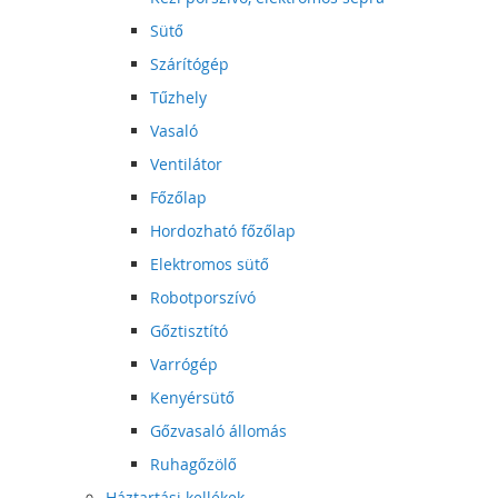
Sütő
Szárítógép
Tűzhely
Vasaló
Ventilátor
Főzőlap
Hordozható főzőlap
Elektromos sütő
Robotporszívó
Gőztisztító
Varrógép
Kenyérsütő
Gőzvasaló állomás
Ruhagőzölő
Háztartási kellékek