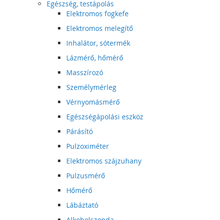
Egészség, testápolás
Elektromos fogkefe
Elektromos melegítő
Inhalátor, sótermék
Lázmérő, hőmérő
Masszírozó
Személymérleg
Vérnyomásmérő
Egészségápolási eszköz
Párásító
Pulzoximéter
Elektromos szájzuhany
Pulzusmérő
Hőmérő
Lábáztató
Alkoholszonda