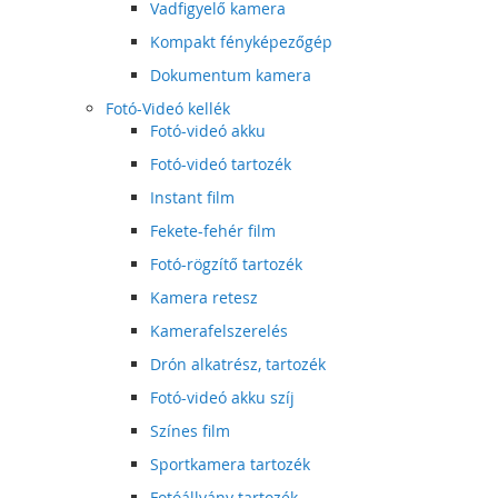
Vadfigyelő kamera
Kompakt fényképezőgép
Dokumentum kamera
Fotó-Videó kellék
Fotó-videó akku
Fotó-videó tartozék
Instant film
Fekete-fehér film
Fotó-rögzítő tartozék
Kamera retesz
Kamerafelszerelés
Drón alkatrész, tartozék
Fotó-videó akku szíj
Színes film
Sportkamera tartozék
Fotóállvány tartozék