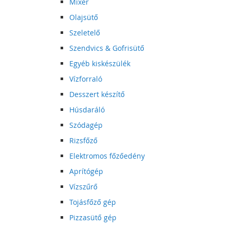
Mixer
Olajsütő
Szeletelő
Szendvics & Gofrisütő
Egyéb kiskészülék
Vízforraló
Desszert készítő
Húsdaráló
Szódagép
Rizsfőző
Elektromos főzőedény
Aprítógép
Vízszűrő
Tojásfőző gép
Pizzasütő gép