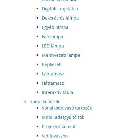
Digitális rajztábla
Dekorációs lámpa
Egyéb lámpa
Fali lámpa
LED lámpa
Mennyezeti lámpa
Képkeret
Lábtámasz
Háttámasz
Interaktív tábla
Irodai kellékek
Vonalkódolvasó tartozék
Mobil adatgyűjtő tok
Projektor konzol
Vetítővászon