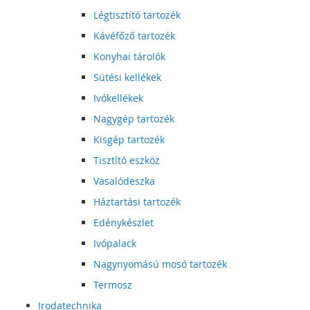
Légtisztító tartozék
Kávéfőző tartozék
Konyhai tárolók
Sütési kellékek
Ivókellékek
Nagygép tartozék
Kisgép tartozék
Tisztító eszköz
Vasalódeszka
Háztartási tartozék
Edénykészlet
Ivópalack
Nagynyomású mosó tartozék
Termosz
Irodatechnika