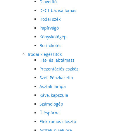
Diavetítő
DECT bázisállomás
Irodai szék
Papírvágó
Könyvkötőgép
Borítókötés
Irodai kiegészítők
Hát- és lábtámasz
Prezentációs eszköz
Széf, Pénzkazetta
Asztali lámpa
Kávé, kapszula
Számológép
Üléspárna
Elektromos elosztó
Asztali & Fali óra