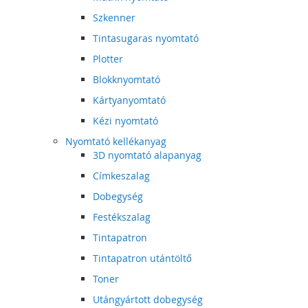
Szkenner
Tintasugaras nyomtató
Plotter
Blokknyomtató
Kártyanyomtató
Kézi nyomtató
Nyomtató kellékanyag
3D nyomtató alapanyag
Címkeszalag
Dobegység
Festékszalag
Tintapatron
Tintapatron utántöltő
Toner
Utángyártott dobegység