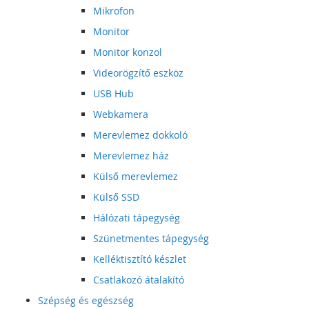
Mikrofon
Monitor
Monitor konzol
Videorögzítő eszköz
USB Hub
Webkamera
Merevlemez dokkoló
Merevlemez ház
Külső merevlemez
Külső SSD
Hálózati tápegység
Szünetmentes tápegység
Kelléktisztító készlet
Csatlakozó átalakító
Szépség és egészség