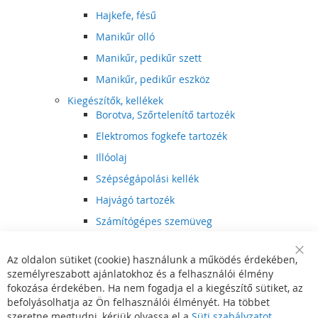
Hajkefe, fésű
Manikűr olló
Manikűr, pedikűr szett
Manikűr, pedikűr eszköz
Kiegészítők, kellékek
Borotva, Szőrtelenítő tartozék
Elektromos fogkefe tartozék
Illóolaj
Szépségápolási kellék
Hajvágó tartozék
Számítógépes szemüveg
Egészségápolási kellék
Az oldalon sütiket (cookie) használunk a működés érdekében,
Hajvágó kiegészítő
Clo
személyreszabott ajánlatokhoz és a felhasználói élmény
Coo
Szórakoztató elektronika
Bar
fokozása érdekében. Ha nem fogadja el a kiegészítő sütiket, az
Multimédia
befolyásolhatja az Ön felhasználói élményét. Ha többet
DVD, BluRay lejátszó
szeretne megtudni, kérjük olvassa el a
Süti szabályzatot