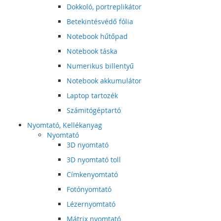
Dokkoló, portreplikátor
Betekintésvédő fólia
Notebook hűtőpad
Notebook táska
Numerikus billentyű
Notebook akkumulátor
Laptop tartozék
Számitógéptartó
Nyomtató, Kellékanyag
Nyomtató
3D nyomtató
3D nyomtató toll
Címkenyomtató
Fotónyomtató
Lézernyomtató
Mátrix nyomtató