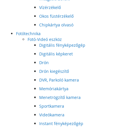
Vízérzékelő
Okos füstérzékelő
Chipkártya olvasó
Fotótechnika
Fotó-Videó eszköz
Digitális fényképezőgép
Digitális képkeret
Drón
Drón kiegészítő
DVR, Parkoló kamera
Memóriakártya
Menetrögzítő kamera
Sportkamera
Videókamera
Instant fényképezőgép