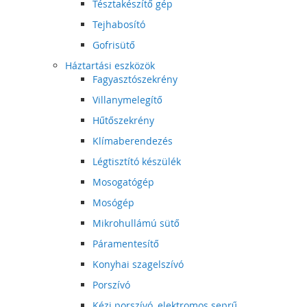
Tésztakészítő gép
Tejhabosító
Gofrisütő
Háztartási eszközök
Fagyasztószekrény
Villanymelegítő
Hűtőszekrény
Klímaberendezés
Légtisztító készülék
Mosogatógép
Mosógép
Mikrohullámú sütő
Páramentesítő
Konyhai szagelszívó
Porszívó
Kézi porszívó, elektromos seprű