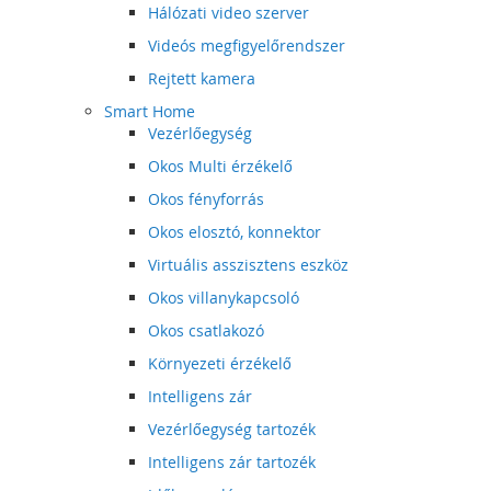
Hálózati video szerver
Videós megfigyelőrendszer
Rejtett kamera
Smart Home
Vezérlőegység
Okos Multi érzékelő
Okos fényforrás
Okos elosztó, konnektor
Virtuális asszisztens eszköz
Okos villanykapcsoló
Okos csatlakozó
Környezeti érzékelő
Intelligens zár
Vezérlőegység tartozék
Intelligens zár tartozék