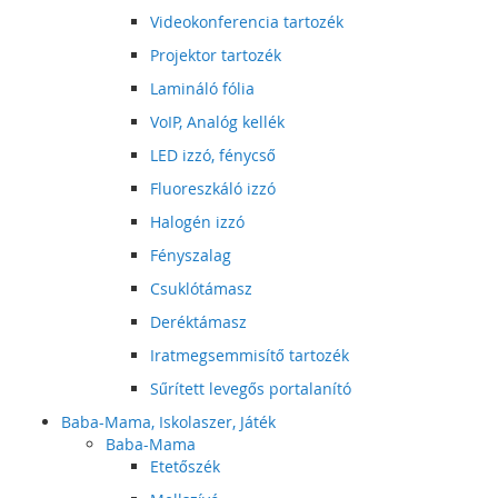
Videokonferencia tartozék
Projektor tartozék
Lamináló fólia
VoIP, Analóg kellék
LED izzó, fénycső
Fluoreszkáló izzó
Halogén izzó
Fényszalag
Csuklótámasz
Deréktámasz
Iratmegsemmisítő tartozék
Sűrített levegős portalanító
Baba-Mama, Iskolaszer, Játék
Baba-Mama
Etetőszék