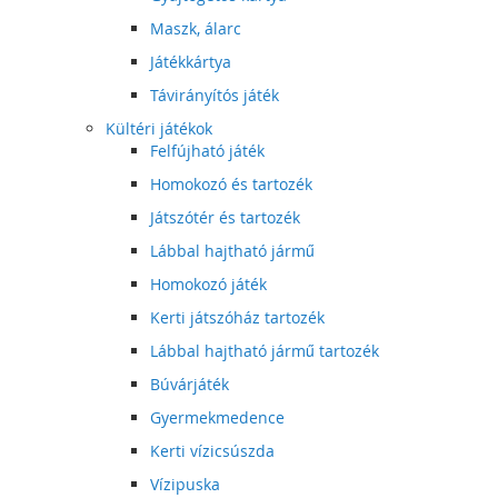
Maszk, álarc
Játékkártya
Távirányítós játék
Kültéri játékok
Felfújható játék
Homokozó és tartozék
Játszótér és tartozék
Lábbal hajtható jármű
Homokozó játék
Kerti játszóház tartozék
Lábbal hajtható jármű tartozék
Búvárjáték
Gyermekmedence
Kerti vízicsúszda
Vízipuska