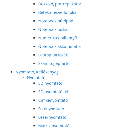
Dokkoló, portreplikátor
Betekintésvédő fólia
Notebook hűtőpad
Notebook táska
Numerikus billentyű
Notebook akkumulátor
Laptop tartozék
Számitógéptartó
Nyomtató, Kellékanyag
Nyomtató
3D nyomtató
3D nyomtató toll
Címkenyomtató
Fotónyomtató
Lézernyomtató
Mátrix nyomtató