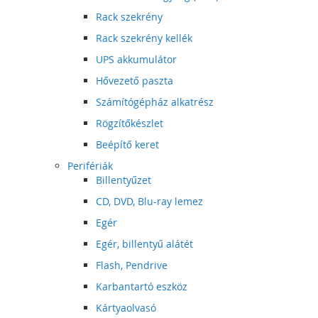
Rack szekrény
Rack szekrény kellék
UPS akkumulátor
Hővezető paszta
Számítógépház alkatrész
Rögzítőkészlet
Beépítő keret
Perifériák
Billentyűzet
CD, DVD, Blu-ray lemez
Egér
Egér, billentyű alátét
Flash, Pendrive
Karbantartó eszköz
Kártyaolvasó