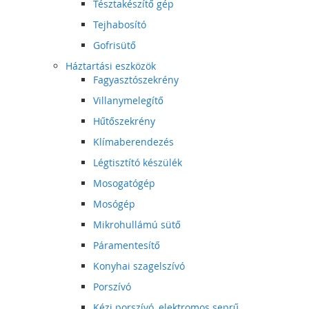
Tésztakészítő gép
Tejhabosító
Gofrisütő
Háztartási eszközök
Fagyasztószekrény
Villanymelegítő
Hűtőszekrény
Klímaberendezés
Légtisztító készülék
Mosogatógép
Mosógép
Mikrohullámú sütő
Páramentesítő
Konyhai szagelszívó
Porszívó
Kézi porszívó, elektromos seprű