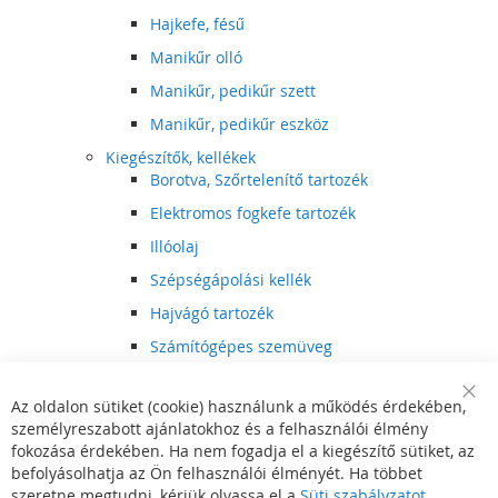
Hajkefe, fésű
Manikűr olló
Manikűr, pedikűr szett
Manikűr, pedikűr eszköz
Kiegészítők, kellékek
Borotva, Szőrtelenítő tartozék
Elektromos fogkefe tartozék
Illóolaj
Szépségápolási kellék
Hajvágó tartozék
Számítógépes szemüveg
Egészségápolási kellék
Az oldalon sütiket (cookie) használunk a működés érdekében,
Hajvágó kiegészítő
Clo
személyreszabott ajánlatokhoz és a felhasználói élmény
Coo
Szórakoztató elektronika
Bar
fokozása érdekében. Ha nem fogadja el a kiegészítő sütiket, az
Multimédia
befolyásolhatja az Ön felhasználói élményét. Ha többet
DVD, BluRay lejátszó
szeretne megtudni, kérjük olvassa el a
Süti szabályzatot