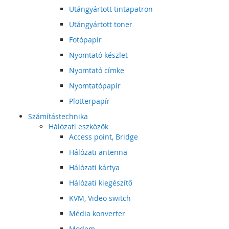
Utángyártott tintapatron
Utángyártott toner
Fotópapír
Nyomtató készlet
Nyomtató címke
Nyomtatópapír
Plotterpapír
Számítástechnika
Hálózati eszközök
Access point, Bridge
Hálózati antenna
Hálózati kártya
Hálózati kiegészítő
KVM, Video switch
Média konverter
Modem