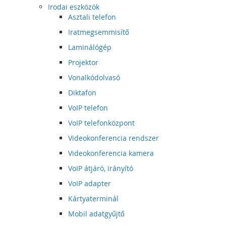
Irodai eszközök
Asztali telefon
Iratmegsemmisítő
Laminálógép
Projektor
Vonalkódolvasó
Diktafon
VoIP telefon
VoIP telefonközpont
Videokonferencia rendszer
Videokonferencia kamera
VoIP átjáró, irányító
VoIP adapter
Kártyaterminál
Mobil adatgyűjtő