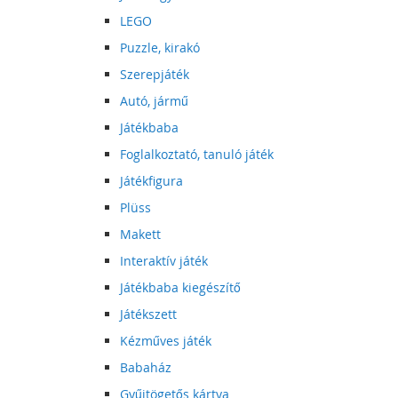
LEGO
Puzzle, kirakó
Szerepjáték
Autó, jármű
Játékbaba
Foglalkoztató, tanuló játék
Játékfigura
Plüss
Makett
Interaktív játék
Játékbaba kiegészítő
Játékszett
Kézműves játék
Babaház
Gyűjtögetős kártya