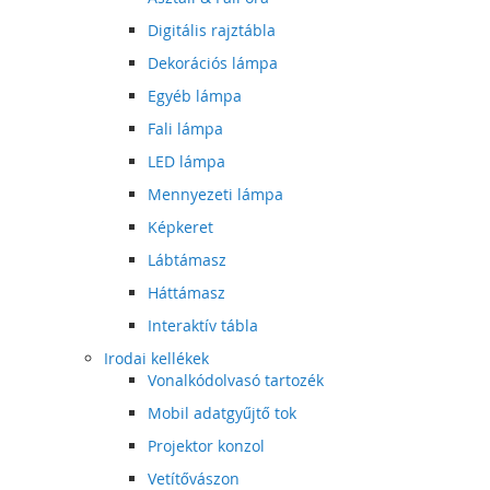
Digitális rajztábla
Dekorációs lámpa
Egyéb lámpa
Fali lámpa
LED lámpa
Mennyezeti lámpa
Képkeret
Lábtámasz
Háttámasz
Interaktív tábla
Irodai kellékek
Vonalkódolvasó tartozék
Mobil adatgyűjtő tok
Projektor konzol
Vetítővászon