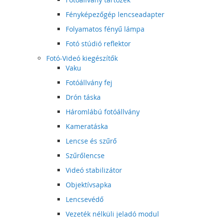
Fényképezőgép lencseadapter
Folyamatos fényű lámpa
Fotó stúdió reflektor
Fotó-Videó kiegészítők
Vaku
Fotóállvány fej
Drón táska
Háromlábú fotóállvány
Kameratáska
Lencse és szűrő
Szűrőlencse
Videó stabilizátor
Objektívsapka
Lencsevédő
Vezeték nélküli jeladó modul