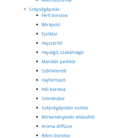
Szépségápolás
Férfi borotva
Bőrápoló
Epilátor
Hajszárító
Hajvágó, szakállvágó
Manikűr-pedikűr
Szőrtelenítő
Hajformázó
Női borotva
Sminktükör
Szépségápolási eszköz
Bőrkeményedés eltávolító
Aroma diffúzor
Bikini borotva