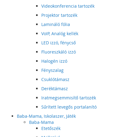
Videokonferencia tartozék
Projektor tartozék
Lamináló fólia
VoIP, Analóg kellék
LED izzó, fénycső
Fluoreszkáló izzó
Halogén izzó
Fényszalag
Csuklótámasz
Deréktámasz
Iratmegsemmisítő tartozék
Sűrített levegős portalanító
Baba-Mama, Iskolaszer, Játék
Baba-Mama
Etetőszék