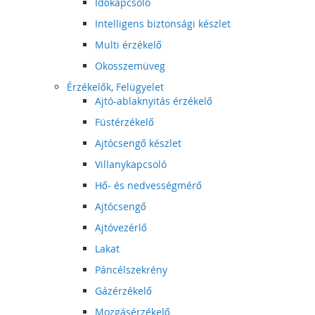
Időkapcsoló
Intelligens biztonsági készlet
Multi érzékelő
Okosszemüveg
Érzékelők, Felügyelet
Ajtó-ablaknyitás érzékelő
Füstérzékelő
Ajtócsengő készlet
Villanykapcsoló
Hő- és nedvességmérő
Ajtócsengő
Ajtóvezérlő
Lakat
Páncélszekrény
Gázérzékelő
Mozgásérzékelő