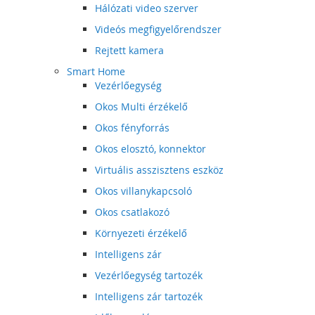
Hálózati video szerver
Videós megfigyelőrendszer
Rejtett kamera
Smart Home
Vezérlőegység
Okos Multi érzékelő
Okos fényforrás
Okos elosztó, konnektor
Virtuális asszisztens eszköz
Okos villanykapcsoló
Okos csatlakozó
Környezeti érzékelő
Intelligens zár
Vezérlőegység tartozék
Intelligens zár tartozék