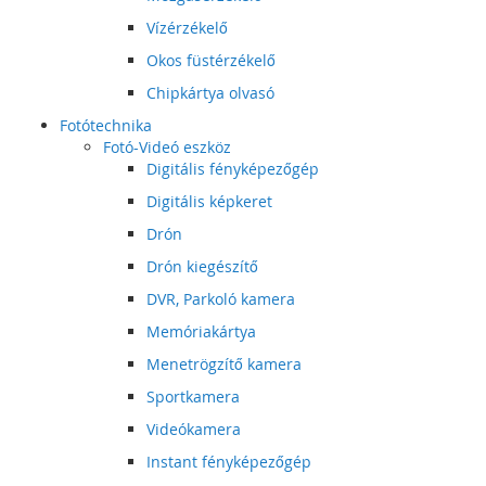
Vízérzékelő
Okos füstérzékelő
Chipkártya olvasó
Fotótechnika
Fotó-Videó eszköz
Digitális fényképezőgép
Digitális képkeret
Drón
Drón kiegészítő
DVR, Parkoló kamera
Memóriakártya
Menetrögzítő kamera
Sportkamera
Videókamera
Instant fényképezőgép