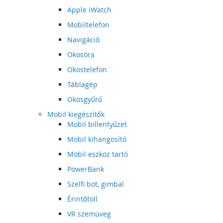
Apple iWatch
Mobiltelefon
Navigáció
Okosóra
Okostelefon
Táblagép
Okosgyűrű
Mobil kiegészítők
Mobil billentyűzet
Mobil kihangosító
Mobil eszköz tartó
PowerBank
Szelfi bot, gimbal
Érintőtoll
VR szemüveg