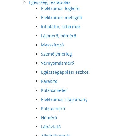
Egészség, testápolás
Elektromos fogkefe
Elektromos melegítő
Inhalátor, sótermék
Lázmérő, hőmérő
Masszírozó
Személymérleg
Vérnyomásmérő
Egészségápolási eszköz
Párásító
Pulzoximéter
Elektromos szájzuhany
Pulzusmérő
Hőmérő
Lábáztató
Alkoholszonda