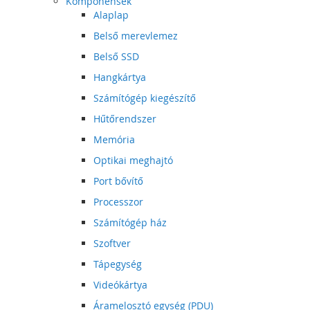
Komponensek
Alaplap
Belső merevlemez
Belső SSD
Hangkártya
Számítógép kiegészítő
Hűtőrendszer
Memória
Optikai meghajtó
Port bővítő
Processzor
Számítógép ház
Szoftver
Tápegység
Videókártya
Áramelosztó egység (PDU)