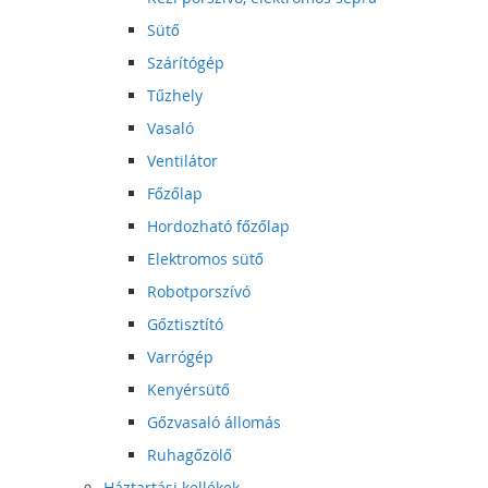
Sütő
Szárítógép
Tűzhely
Vasaló
Ventilátor
Főzőlap
Hordozható főzőlap
Elektromos sütő
Robotporszívó
Gőztisztító
Varrógép
Kenyérsütő
Gőzvasaló állomás
Ruhagőzölő
Háztartási kellékek