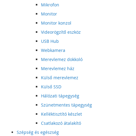
Mikrofon
Monitor
Monitor konzol
Videorögzítő eszköz
USB Hub
Webkamera
Merevlemez dokkoló
Merevlemez ház
Külső merevlemez
Külső SSD
Hálózati tápegység
Szünetmentes tápegység
Kelléktisztító készlet
Csatlakozó átalakító
Szépség és egészség