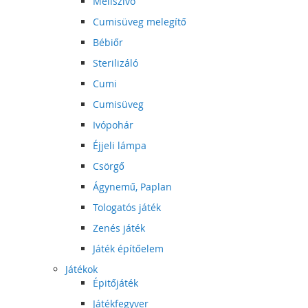
Mellszívó
Cumisüveg melegítő
Bébiőr
Sterilizáló
Cumi
Cumisüveg
Ivópohár
Éjjeli lámpa
Csörgő
Ágynemű, Paplan
Tologatós játék
Zenés játék
Játék építőelem
Játékok
Épitőjáték
Játékfegyver