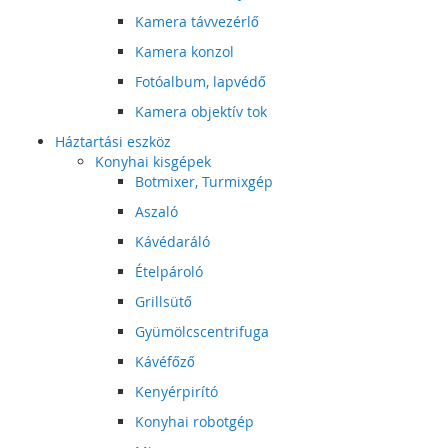
Kamera távvezérlő
Kamera konzol
Fotóalbum, lapvédő
Kamera objektív tok
Háztartási eszköz
Konyhai kisgépek
Botmixer, Turmixgép
Aszaló
Kávédaráló
Ételpároló
Grillsütő
Gyümölcscentrifuga
Kávéfőző
Kenyérpirító
Konyhai robotgép