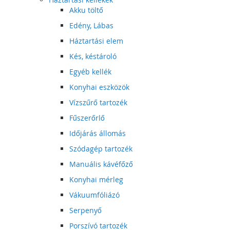
Akku töltő
Edény, Lábas
Háztartási elem
Kés, késtároló
Egyéb kellék
Konyhai eszközök
Vízszűrő tartozék
Fűszerőrlő
Időjárás állomás
Szódagép tartozék
Manuális kávéfőző
Konyhai mérleg
Vákuumfóliázó
Serpenyő
Porszívó tartozék