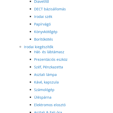
Diavetítő
DECT bázisállomás
Irodai szék
Papírvágó
Könyvkötőgép
Borítókötés
Irodai kiegészítők
Hát- és lábtámasz
Prezentációs eszköz
Széf, Pénzkazetta
Asztali lámpa
Kávé, kapszula
Számológép
Üléspárna
Elektromos elosztó
Asztali & Fali óra