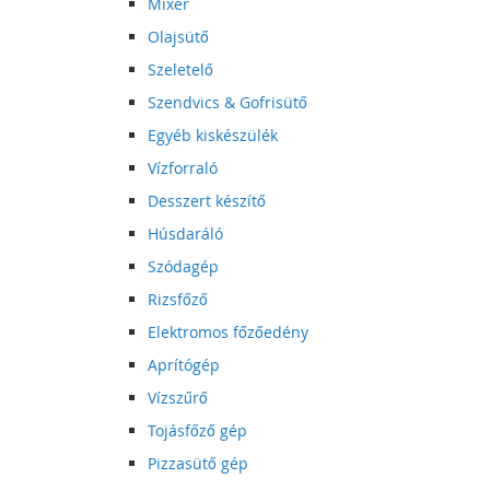
Mixer
Olajsütő
Szeletelő
Szendvics & Gofrisütő
Egyéb kiskészülék
Vízforraló
Desszert készítő
Húsdaráló
Szódagép
Rizsfőző
Elektromos főzőedény
Aprítógép
Vízszűrő
Tojásfőző gép
Pizzasütő gép