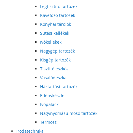
Légtisztító tartozék
Kávéfőző tartozék
Konyhai tárolók
Sütési kellékek
Ivókellékek
Nagygép tartozék
Kisgép tartozék
Tisztító eszköz
Vasalódeszka
Háztartási tartozék
Edénykészlet
Ivópalack
Nagynyomású mosó tartozék
Termosz
Irodatechnika