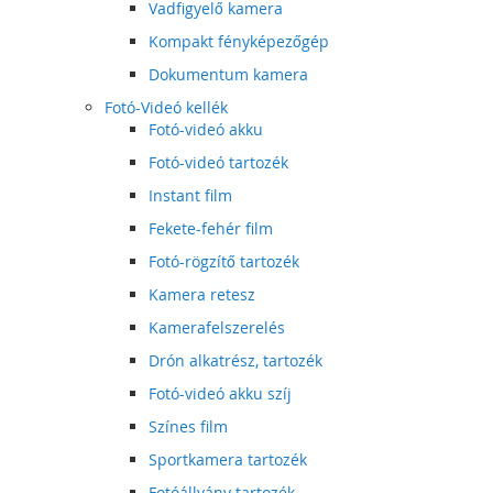
Vadfigyelő kamera
Kompakt fényképezőgép
Dokumentum kamera
Fotó-Videó kellék
Fotó-videó akku
Fotó-videó tartozék
Instant film
Fekete-fehér film
Fotó-rögzítő tartozék
Kamera retesz
Kamerafelszerelés
Drón alkatrész, tartozék
Fotó-videó akku szíj
Színes film
Sportkamera tartozék
Fotóállvány tartozék