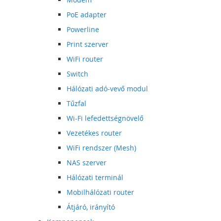
PoE adapter
Powerline
Print szerver
WiFi router
Switch
Hálózati adó-vevő modul
Tűzfal
Wi-Fi lefedettségnövelő
Vezetékes router
WiFi rendszer (Mesh)
NAS szerver
Hálózati terminál
Mobilhálózati router
Átjáró, irányító