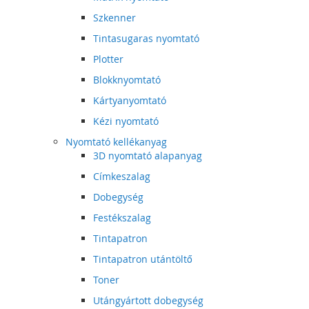
Szkenner
Tintasugaras nyomtató
Plotter
Blokknyomtató
Kártyanyomtató
Kézi nyomtató
Nyomtató kellékanyag
3D nyomtató alapanyag
Címkeszalag
Dobegység
Festékszalag
Tintapatron
Tintapatron utántöltő
Toner
Utángyártott dobegység