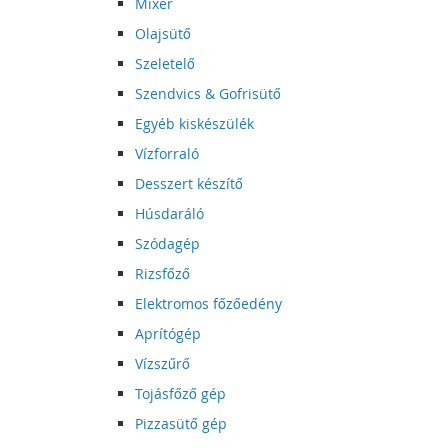
Mixer
Olajsütő
Szeletelő
Szendvics & Gofrisütő
Egyéb kiskészülék
Vízforraló
Desszert készítő
Húsdaráló
Szódagép
Rizsfőző
Elektromos főzőedény
Aprítógép
Vízszűrő
Tojásfőző gép
Pizzasütő gép