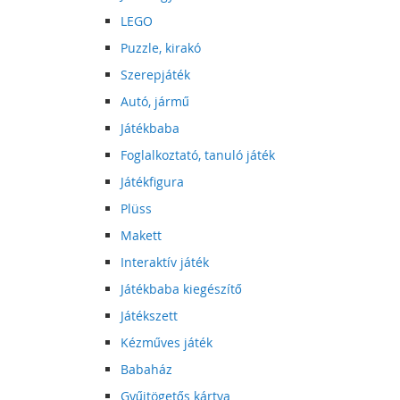
LEGO
Puzzle, kirakó
Szerepjáték
Autó, jármű
Játékbaba
Foglalkoztató, tanuló játék
Játékfigura
Plüss
Makett
Interaktív játék
Játékbaba kiegészítő
Játékszett
Kézműves játék
Babaház
Gyűjtögetős kártya