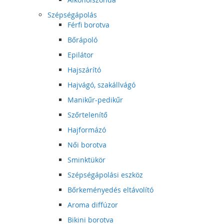
Szépségápolás
Férfi borotva
Bőrápoló
Epilátor
Hajszárító
Hajvágó, szakállvágó
Manikűr-pedikűr
Szőrtelenítő
Hajformázó
Női borotva
Sminktükör
Szépségápolási eszköz
Bőrkeményedés eltávolító
Aroma diffúzor
Bikini borotva