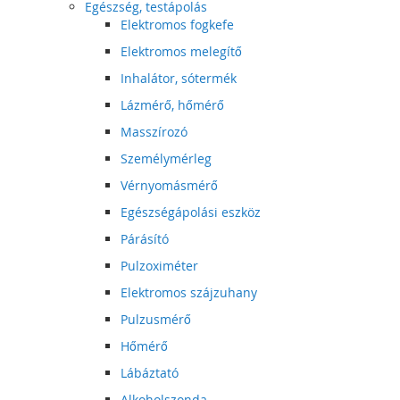
Egészség, testápolás
Elektromos fogkefe
Elektromos melegítő
Inhalátor, sótermék
Lázmérő, hőmérő
Masszírozó
Személymérleg
Vérnyomásmérő
Egészségápolási eszköz
Párásító
Pulzoximéter
Elektromos szájzuhany
Pulzusmérő
Hőmérő
Lábáztató
Alkoholszonda