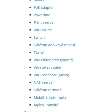
PoE adapter
Powerline
Print szerver
WiFi router
Switch
Hálózati adó-vevő modul
Tűzfal
Wi-Fi lefedettségnövelő
Vezetékes router
WiFi rendszer (Mesh)
NAS szerver
Hálózati terminál
Mobilhálózati router
Átjáró, irányító