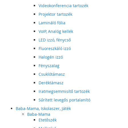
Videokonferencia tartozék
Projektor tartozék
Lamináló fólia
VoIP, Analóg kellék
LED izzó, fénycső
Fluoreszkáló izzó
Halogén izzó
Fényszalag
Csuklótámasz
Deréktámasz
Iratmegsemmisítő tartozék
Sűrített levegős portalanító
Baba-Mama, Iskolaszer, Játék
Baba-Mama
Etetőszék