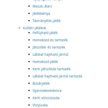
Maszk, álarc
Játékkártya
Távirányítós játék
Kültéri játékok
Felfújható játék
Homokozó és tartozék
Játszótér és tartozék
Lábbal hajtható jármű
Homokozó játék
Kerti játszóház tartozék
Lábbal hajtható jármű tartozék
Búvárjáték
Gyermekmedence
Kerti vízicsúszda
Vízipuska