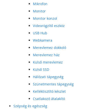
Mikrofon
Monitor
Monitor konzol
Videorögzítő eszköz
USB Hub
Webkamera
Merevlemez dokkoló
Merevlemez ház
Külső merevlemez
Külső SSD
Hálózati tápegység
Szünetmentes tápegység
Kelléktisztító készlet
Csatlakozó átalakító
Szépség és egészség