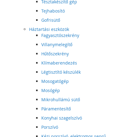
Tésztakészítő gép
Tejhabosító
Gofrisütő
Háztartási eszközök
Fagyasztószekrény
Villanymelegítő
Hűtőszekrény
Klímaberendezés
Légtisztító készülék
Mosogatógép
Mosógép
Mikrohullámú sütő
Páramentesítő
Konyhai szagelszívó
Porszívó
Kézi porszívó, elektromos seprű