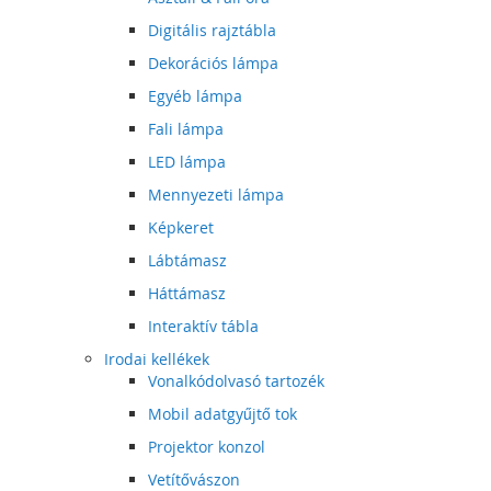
Digitális rajztábla
Dekorációs lámpa
Egyéb lámpa
Fali lámpa
LED lámpa
Mennyezeti lámpa
Képkeret
Lábtámasz
Háttámasz
Interaktív tábla
Irodai kellékek
Vonalkódolvasó tartozék
Mobil adatgyűjtő tok
Projektor konzol
Vetítővászon