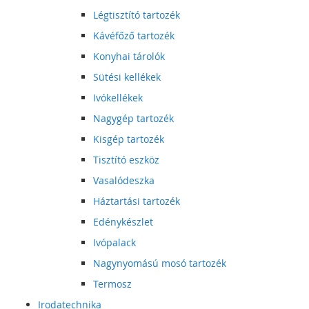
Légtisztító tartozék
Kávéfőző tartozék
Konyhai tárolók
Sütési kellékek
Ivókellékek
Nagygép tartozék
Kisgép tartozék
Tisztító eszköz
Vasalódeszka
Háztartási tartozék
Edénykészlet
Ivópalack
Nagynyomású mosó tartozék
Termosz
Irodatechnika