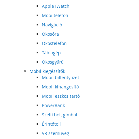
Apple iWatch
Mobiltelefon
Navigáció
Okosóra
Okostelefon
Táblagép
Okosgyűrű
Mobil kiegészítők
Mobil billentyűzet
Mobil kihangosító
Mobil eszköz tartó
PowerBank
Szelfi bot, gimbal
Érintőtoll
VR szemüveg