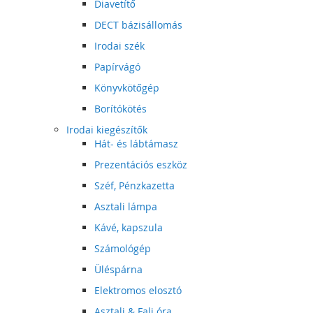
Diavetítő
DECT bázisállomás
Irodai szék
Papírvágó
Könyvkötőgép
Borítókötés
Irodai kiegészítők
Hát- és lábtámasz
Prezentációs eszköz
Széf, Pénzkazetta
Asztali lámpa
Kávé, kapszula
Számológép
Üléspárna
Elektromos elosztó
Asztali & Fali óra