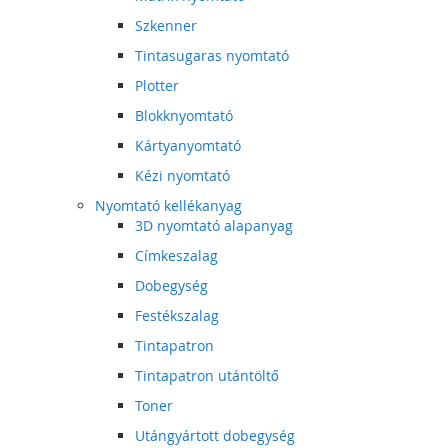
Szkenner
Tintasugaras nyomtató
Plotter
Blokknyomtató
Kártyanyomtató
Kézi nyomtató
Nyomtató kellékanyag
3D nyomtató alapanyag
Címkeszalag
Dobegység
Festékszalag
Tintapatron
Tintapatron utántöltő
Toner
Utángyártott dobegység