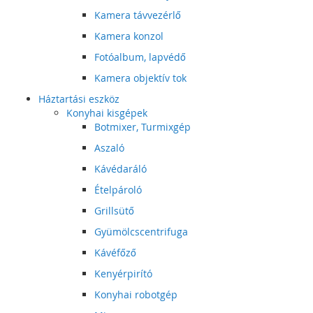
Kamera távvezérlő
Kamera konzol
Fotóalbum, lapvédő
Kamera objektív tok
Háztartási eszköz
Konyhai kisgépek
Botmixer, Turmixgép
Aszaló
Kávédaráló
Ételpároló
Grillsütő
Gyümölcscentrifuga
Kávéfőző
Kenyérpirító
Konyhai robotgép