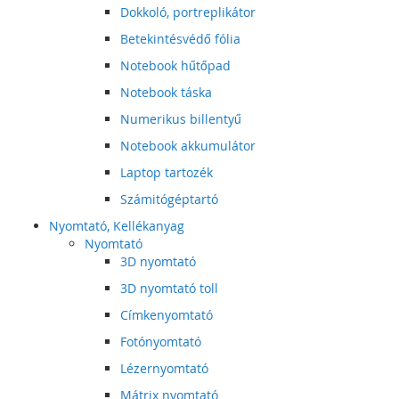
Dokkoló, portreplikátor
Betekintésvédő fólia
Notebook hűtőpad
Notebook táska
Numerikus billentyű
Notebook akkumulátor
Laptop tartozék
Számitógéptartó
Nyomtató, Kellékanyag
Nyomtató
3D nyomtató
3D nyomtató toll
Címkenyomtató
Fotónyomtató
Lézernyomtató
Mátrix nyomtató