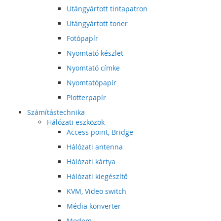
Utángyártott tintapatron
Utángyártott toner
Fotópapír
Nyomtató készlet
Nyomtató címke
Nyomtatópapír
Plotterpapír
Számítástechnika
Hálózati eszközök
Access point, Bridge
Hálózati antenna
Hálózati kártya
Hálózati kiegészítő
KVM, Video switch
Média konverter
Modem