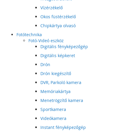
Vízérzékelő
Okos füstérzékelő
Chipkártya olvasó
Fotótechnika
Fotó-Videó eszköz
Digitális fényképezőgép
Digitális képkeret
Drón
Drón kiegészítő
DVR, Parkoló kamera
Memóriakártya
Menetrögzítő kamera
Sportkamera
Videókamera
Instant fényképezőgép