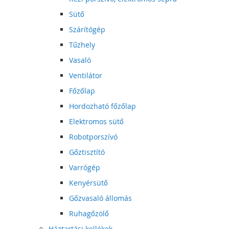
Sütő
Szárítógép
Tűzhely
Vasaló
Ventilátor
Főzőlap
Hordozható főzőlap
Elektromos sütő
Robotporszívó
Gőztisztító
Varrógép
Kenyérsütő
Gőzvasaló állomás
Ruhagőzölő
Háztartási kellékek