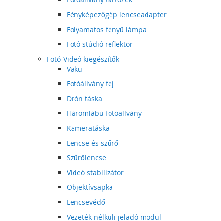
Fényképezőgép lencseadapter
Folyamatos fényű lámpa
Fotó stúdió reflektor
Fotó-Videó kiegészítők
Vaku
Fotóállvány fej
Drón táska
Háromlábú fotóállvány
Kameratáska
Lencse és szűrő
Szűrőlencse
Videó stabilizátor
Objektívsapka
Lencsevédő
Vezeték nélküli jeladó modul