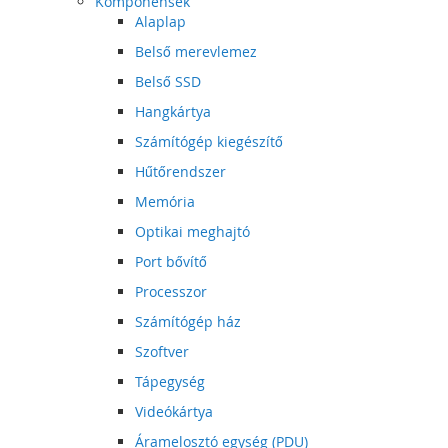
Komponensek
Alaplap
Belső merevlemez
Belső SSD
Hangkártya
Számítógép kiegészítő
Hűtőrendszer
Memória
Optikai meghajtó
Port bővítő
Processzor
Számítógép ház
Szoftver
Tápegység
Videókártya
Áramelosztó egység (PDU)