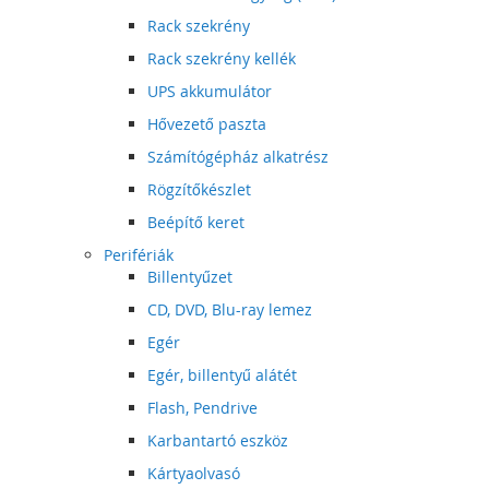
Rack szekrény
Rack szekrény kellék
UPS akkumulátor
Hővezető paszta
Számítógépház alkatrész
Rögzítőkészlet
Beépítő keret
Perifériák
Billentyűzet
CD, DVD, Blu-ray lemez
Egér
Egér, billentyű alátét
Flash, Pendrive
Karbantartó eszköz
Kártyaolvasó