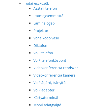
Irodai eszközök
Asztali telefon
Iratmegsemmisítő
Laminálógép
Projektor
Vonalkódolvasó
Diktafon
VoIP telefon
VoIP telefonközpont
Videokonferencia rendszer
Videokonferencia kamera
VoIP átjáró, irányító
VoIP adapter
Kártyaterminál
Mobil adatgyűjtő