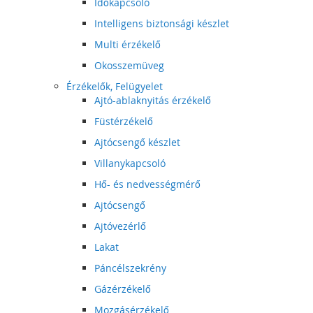
Időkapcsoló
Intelligens biztonsági készlet
Multi érzékelő
Okosszemüveg
Érzékelők, Felügyelet
Ajtó-ablaknyitás érzékelő
Füstérzékelő
Ajtócsengő készlet
Villanykapcsoló
Hő- és nedvességmérő
Ajtócsengő
Ajtóvezérlő
Lakat
Páncélszekrény
Gázérzékelő
Mozgásérzékelő