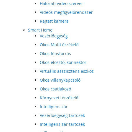
Hálózati video szerver
Videós megfigyelőrendszer
Rejtett kamera
Smart Home
Vezérlőegység
Okos Multi érzékelő
Okos fényforrás
Okos elosztó, konnektor
Virtuális asszisztens eszköz
Okos villanykapcsoló
Okos csatlakozó
Környezeti érzékelő
Intelligens zár
Vezérlőegység tartozék
Intelligens zár tartozék