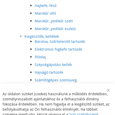
Hajkefe, fésű
Manikűr olló
Manikűr, pedikűr szett
Manikűr, pedikűr eszköz
Kiegészítők, kellékek
Borotva, Szőrtelenítő tartozék
Elektromos fogkefe tartozék
Illóolaj
Szépségápolási kellék
Hajvágó tartozék
Számítógépes szemüveg
Egészségápolási kellék
Az oldalon sütiket (cookie) használunk a működés érdekében,
Hajvágó kiegészítő
Clo
személyreszabott ajánlatokhoz és a felhasználói élmény
Coo
Szórakoztató elektronika
Bar
fokozása érdekében. Ha nem fogadja el a kiegészítő sütiket, az
Multimédia
befolyásolhatja az Ön felhasználói élményét. Ha többet
DVD, BluRay lejátszó
szeretne megtudni, kérjük olvassa el a
Süti szabályzatot