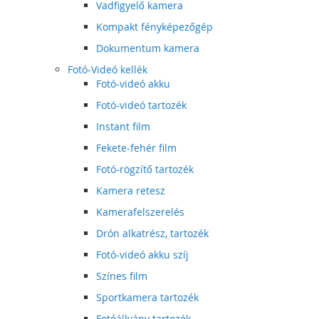
Vadfigyelő kamera
Kompakt fényképezőgép
Dokumentum kamera
Fotó-Videó kellék
Fotó-videó akku
Fotó-videó tartozék
Instant film
Fekete-fehér film
Fotó-rögzítő tartozék
Kamera retesz
Kamerafelszerelés
Drón alkatrész, tartozék
Fotó-videó akku szíj
Színes film
Sportkamera tartozék
Fotóállvány tartozék