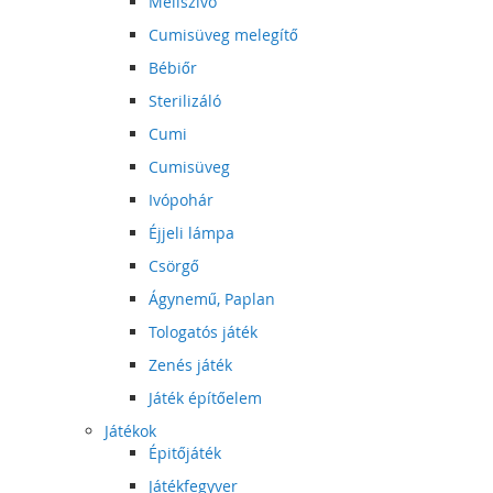
Mellszívó
Cumisüveg melegítő
Bébiőr
Sterilizáló
Cumi
Cumisüveg
Ivópohár
Éjjeli lámpa
Csörgő
Ágynemű, Paplan
Tologatós játék
Zenés játék
Játék építőelem
Játékok
Épitőjáték
Játékfegyver