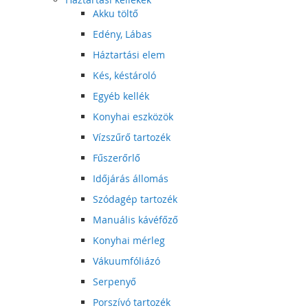
Akku töltő
Edény, Lábas
Háztartási elem
Kés, késtároló
Egyéb kellék
Konyhai eszközök
Vízszűrő tartozék
Fűszerőrlő
Időjárás állomás
Szódagép tartozék
Manuális kávéfőző
Konyhai mérleg
Vákuumfóliázó
Serpenyő
Porszívó tartozék