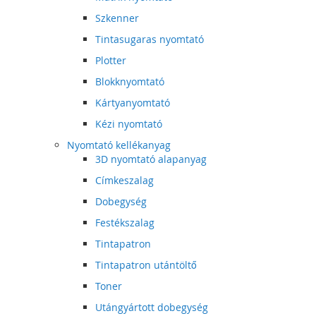
Szkenner
Tintasugaras nyomtató
Plotter
Blokknyomtató
Kártyanyomtató
Kézi nyomtató
Nyomtató kellékanyag
3D nyomtató alapanyag
Címkeszalag
Dobegység
Festékszalag
Tintapatron
Tintapatron utántöltő
Toner
Utángyártott dobegység