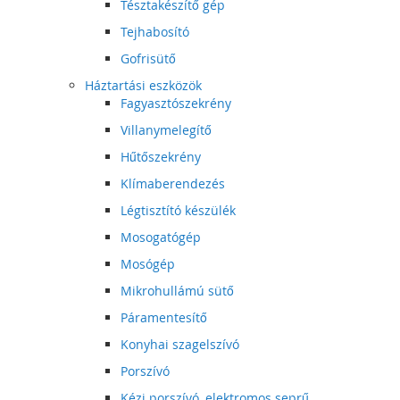
Tésztakészítő gép
Tejhabosító
Gofrisütő
Háztartási eszközök
Fagyasztószekrény
Villanymelegítő
Hűtőszekrény
Klímaberendezés
Légtisztító készülék
Mosogatógép
Mosógép
Mikrohullámú sütő
Páramentesítő
Konyhai szagelszívó
Porszívó
Kézi porszívó, elektromos seprű