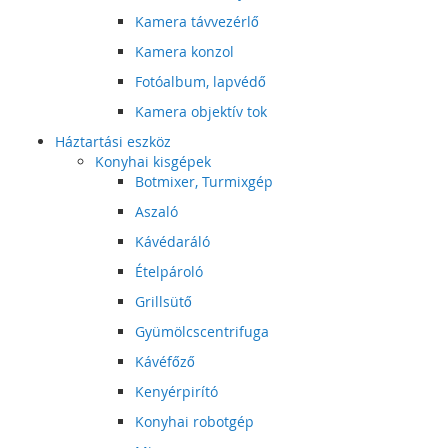
Kamera távvezérlő
Kamera konzol
Fotóalbum, lapvédő
Kamera objektív tok
Háztartási eszköz
Konyhai kisgépek
Botmixer, Turmixgép
Aszaló
Kávédaráló
Ételpároló
Grillsütő
Gyümölcscentrifuga
Kávéfőző
Kenyérpirító
Konyhai robotgép