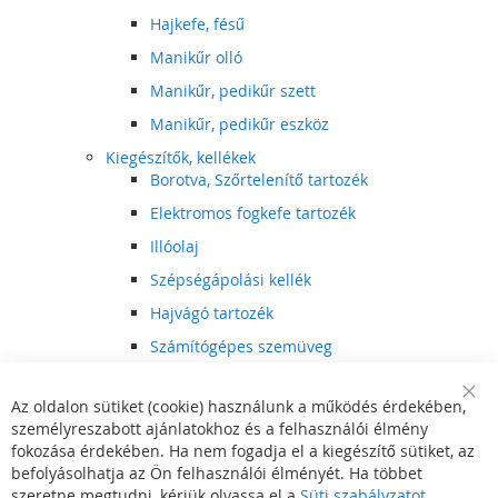
Hajkefe, fésű
Manikűr olló
Manikűr, pedikűr szett
Manikűr, pedikűr eszköz
Kiegészítők, kellékek
Borotva, Szőrtelenítő tartozék
Elektromos fogkefe tartozék
Illóolaj
Szépségápolási kellék
Hajvágó tartozék
Számítógépes szemüveg
Egészségápolási kellék
Az oldalon sütiket (cookie) használunk a működés érdekében,
Hajvágó kiegészítő
Clo
személyreszabott ajánlatokhoz és a felhasználói élmény
Coo
Szórakoztató elektronika
Bar
fokozása érdekében. Ha nem fogadja el a kiegészítő sütiket, az
Multimédia
befolyásolhatja az Ön felhasználói élményét. Ha többet
DVD, BluRay lejátszó
szeretne megtudni, kérjük olvassa el a
Süti szabályzatot