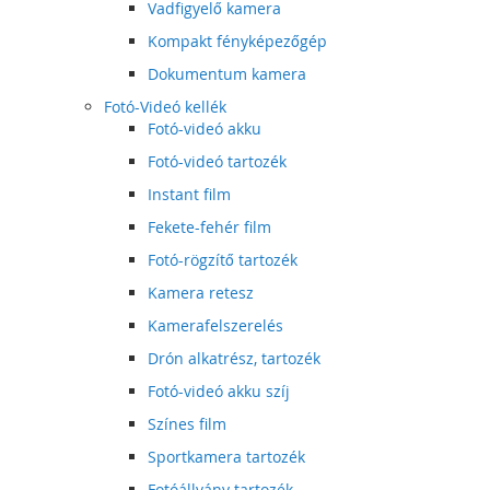
Vadfigyelő kamera
Kompakt fényképezőgép
Dokumentum kamera
Fotó-Videó kellék
Fotó-videó akku
Fotó-videó tartozék
Instant film
Fekete-fehér film
Fotó-rögzítő tartozék
Kamera retesz
Kamerafelszerelés
Drón alkatrész, tartozék
Fotó-videó akku szíj
Színes film
Sportkamera tartozék
Fotóállvány tartozék