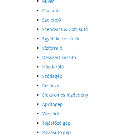
Mixer
Olajsütő
Szeletelő
Szendvics & Gofrisütő
Egyéb kiskészülék
Vízforraló
Desszert készítő
Húsdaráló
Szódagép
Rizsfőző
Elektromos főzőedény
Aprítógép
Vízszűrő
Tojásfőző gép
Pizzasütő gép