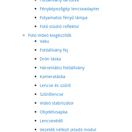
Fényképezőgép lencseadapter
Folyamatos fényű lámpa
Fotó stúdió reflektor
Fotó-Videó kiegészítők
Vaku
Fotóállvány fej
Drón táska
Háromlábú fotóállvány
Kameratáska
Lencse és szűrő
Szűrőlencse
Videó stabilizátor
Objektívsapka
Lencsevédő
Vezeték nélküli jeladó modul