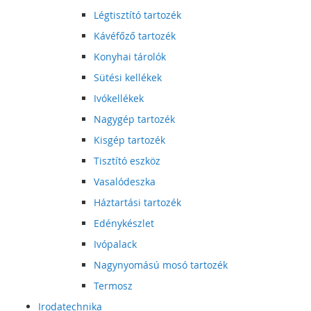
Légtisztító tartozék
Kávéfőző tartozék
Konyhai tárolók
Sütési kellékek
Ivókellékek
Nagygép tartozék
Kisgép tartozék
Tisztító eszköz
Vasalódeszka
Háztartási tartozék
Edénykészlet
Ivópalack
Nagynyomású mosó tartozék
Termosz
Irodatechnika