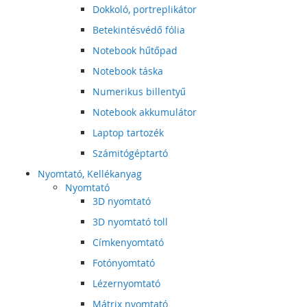
Dokkoló, portreplikátor
Betekintésvédő fólia
Notebook hűtőpad
Notebook táska
Numerikus billentyű
Notebook akkumulátor
Laptop tartozék
Számitógéptartó
Nyomtató, Kellékanyag
Nyomtató
3D nyomtató
3D nyomtató toll
Címkenyomtató
Fotónyomtató
Lézernyomtató
Mátrix nyomtató