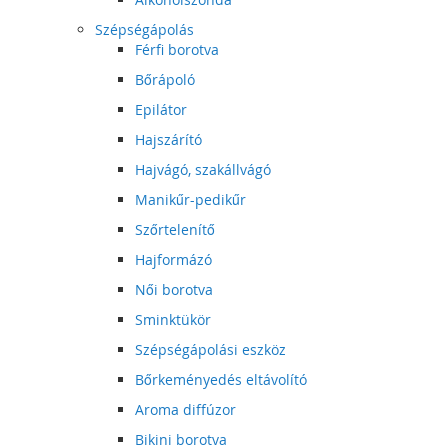
Szépségápolás
Férfi borotva
Bőrápoló
Epilátor
Hajszárító
Hajvágó, szakállvágó
Manikűr-pedikűr
Szőrtelenítő
Hajformázó
Női borotva
Sminktükör
Szépségápolási eszköz
Bőrkeményedés eltávolító
Aroma diffúzor
Bikini borotva