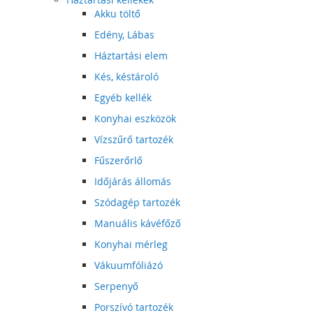
Akku töltő
Edény, Lábas
Háztartási elem
Kés, késtároló
Egyéb kellék
Konyhai eszközök
Vízszűrő tartozék
Fűszerőrlő
Időjárás állomás
Szódagép tartozék
Manuális kávéfőző
Konyhai mérleg
Vákuumfóliázó
Serpenyő
Porszívó tartozék