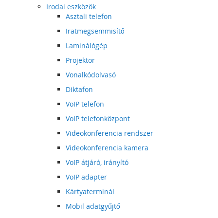
Irodai eszközök
Asztali telefon
Iratmegsemmisítő
Laminálógép
Projektor
Vonalkódolvasó
Diktafon
VoIP telefon
VoIP telefonközpont
Videokonferencia rendszer
Videokonferencia kamera
VoIP átjáró, irányító
VoIP adapter
Kártyaterminál
Mobil adatgyűjtő