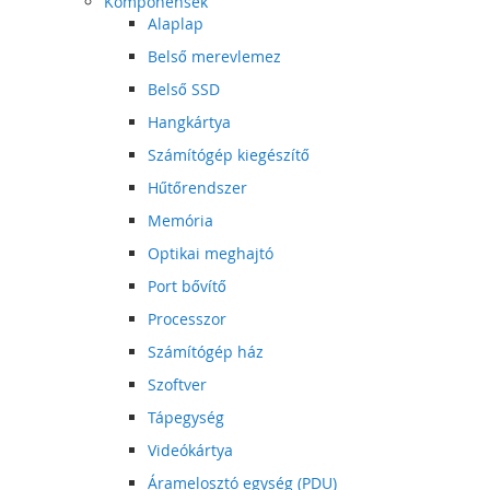
Komponensek
Alaplap
Belső merevlemez
Belső SSD
Hangkártya
Számítógép kiegészítő
Hűtőrendszer
Memória
Optikai meghajtó
Port bővítő
Processzor
Számítógép ház
Szoftver
Tápegység
Videókártya
Áramelosztó egység (PDU)