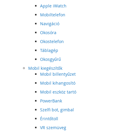
Apple iWatch
Mobiltelefon
Navigáció
Okosóra
Okostelefon
Táblagép
Okosgyűrű
Mobil kiegészítők
Mobil billentyűzet
Mobil kihangosító
Mobil eszköz tartó
PowerBank
Szelfi bot, gimbal
Érintőtoll
VR szemüveg