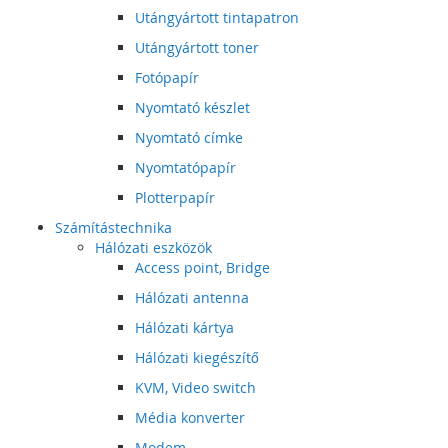
Utángyártott tintapatron
Utángyártott toner
Fotópapír
Nyomtató készlet
Nyomtató címke
Nyomtatópapír
Plotterpapír
Számítástechnika
Hálózati eszközök
Access point, Bridge
Hálózati antenna
Hálózati kártya
Hálózati kiegészítő
KVM, Video switch
Média konverter
Modem