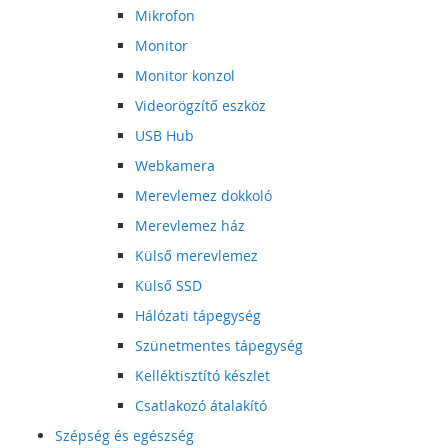
Mikrofon
Monitor
Monitor konzol
Videorögzítő eszköz
USB Hub
Webkamera
Merevlemez dokkoló
Merevlemez ház
Külső merevlemez
Külső SSD
Hálózati tápegység
Szünetmentes tápegység
Kelléktisztító készlet
Csatlakozó átalakító
Szépség és egészség