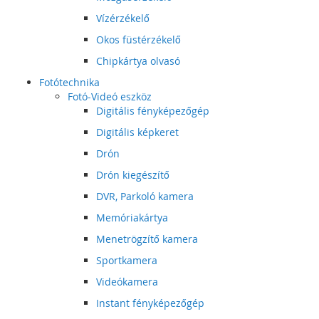
Vízérzékelő
Okos füstérzékelő
Chipkártya olvasó
Fotótechnika
Fotó-Videó eszköz
Digitális fényképezőgép
Digitális képkeret
Drón
Drón kiegészítő
DVR, Parkoló kamera
Memóriakártya
Menetrögzítő kamera
Sportkamera
Videókamera
Instant fényképezőgép