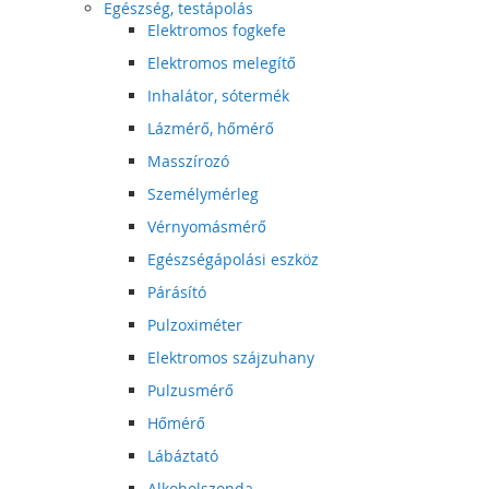
Egészség, testápolás
Elektromos fogkefe
Elektromos melegítő
Inhalátor, sótermék
Lázmérő, hőmérő
Masszírozó
Személymérleg
Vérnyomásmérő
Egészségápolási eszköz
Párásító
Pulzoximéter
Elektromos szájzuhany
Pulzusmérő
Hőmérő
Lábáztató
Alkoholszonda