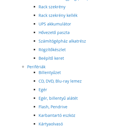
Rack szekrény
Rack szekrény kellék
UPS akkumulátor
Hővezető paszta
Számítógépház alkatrész
Rögzítőkészlet
Beépítő keret
Perifériák
Billentyűzet
CD, DVD, Blu-ray lemez
Egér
Egér, billentyű alátét
Flash, Pendrive
Karbantartó eszköz
Kártyaolvasó