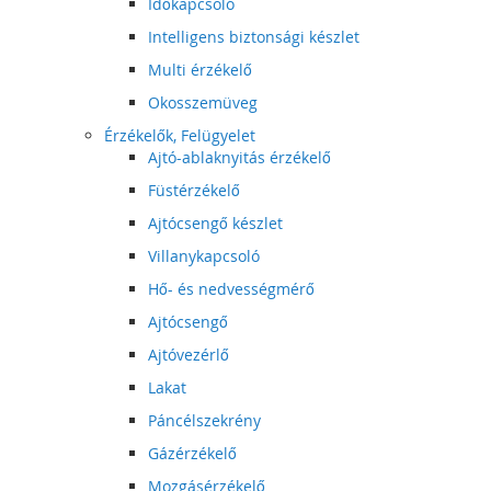
Időkapcsoló
Intelligens biztonsági készlet
Multi érzékelő
Okosszemüveg
Érzékelők, Felügyelet
Ajtó-ablaknyitás érzékelő
Füstérzékelő
Ajtócsengő készlet
Villanykapcsoló
Hő- és nedvességmérő
Ajtócsengő
Ajtóvezérlő
Lakat
Páncélszekrény
Gázérzékelő
Mozgásérzékelő