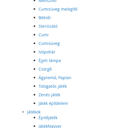
Mellszívó
Cumisüveg melegítő
Bébiőr
Sterilizáló
Cumi
Cumisüveg
Ivópohár
Éjjeli lámpa
Csörgő
Ágynemű, Paplan
Tologatós játék
Zenés játék
Játék építőelem
Játékok
Épitőjáték
Játékfegyver