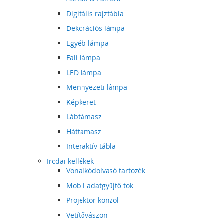
Digitális rajztábla
Dekorációs lámpa
Egyéb lámpa
Fali lámpa
LED lámpa
Mennyezeti lámpa
Képkeret
Lábtámasz
Háttámasz
Interaktív tábla
Irodai kellékek
Vonalkódolvasó tartozék
Mobil adatgyűjtő tok
Projektor konzol
Vetítővászon