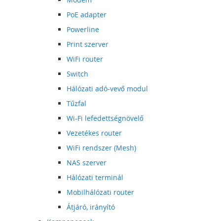
PoE adapter
Powerline
Print szerver
WiFi router
Switch
Hálózati adó-vevő modul
Tűzfal
Wi-Fi lefedettségnövelő
Vezetékes router
WiFi rendszer (Mesh)
NAS szerver
Hálózati terminál
Mobilhálózati router
Átjáró, irányító