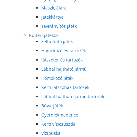
Maszk, álarc
Játékkártya
Távirányítós játék
Kültéri játékok
Felfújható játék
Homokozó és tartozék
Játszótér és tartozék
Lábbal hajtható jármű
Homokozó játék
Kerti játszóház tartozék
Lábbal hajtható jármű tartozék
Búvárjáték
Gyermekmedence
Kerti vízicsúszda
Vízipuska