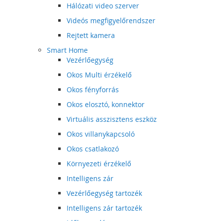
Hálózati video szerver
Videós megfigyelőrendszer
Rejtett kamera
Smart Home
Vezérlőegység
Okos Multi érzékelő
Okos fényforrás
Okos elosztó, konnektor
Virtuális asszisztens eszköz
Okos villanykapcsoló
Okos csatlakozó
Környezeti érzékelő
Intelligens zár
Vezérlőegység tartozék
Intelligens zár tartozék