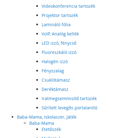
Videokonferencia tartozék
Projektor tartozék
Lamináló fólia
VoIP, Analóg kellék
LED izzó, fénycső
Fluoreszkáló izzó
Halogén izzó
Fényszalag
Csuklótámasz
Deréktámasz
Iratmegsemmisítő tartozék
Sűrített levegős portalanító
Baba-Mama, Iskolaszer, Játék
Baba-Mama
Etetőszék