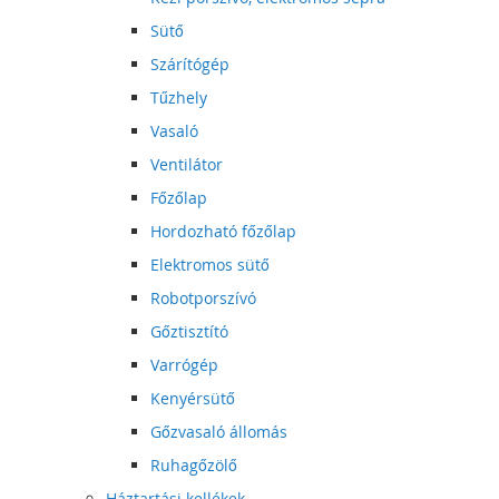
Sütő
Szárítógép
Tűzhely
Vasaló
Ventilátor
Főzőlap
Hordozható főzőlap
Elektromos sütő
Robotporszívó
Gőztisztító
Varrógép
Kenyérsütő
Gőzvasaló állomás
Ruhagőzölő
Háztartási kellékek