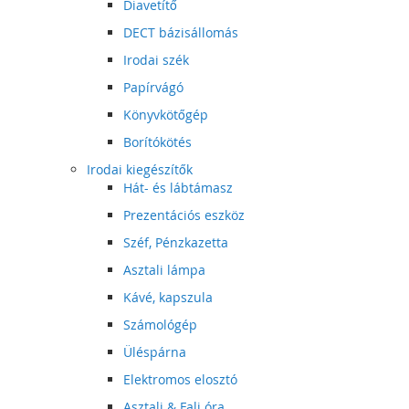
Diavetítő
DECT bázisállomás
Irodai szék
Papírvágó
Könyvkötőgép
Borítókötés
Irodai kiegészítők
Hát- és lábtámasz
Prezentációs eszköz
Széf, Pénzkazetta
Asztali lámpa
Kávé, kapszula
Számológép
Üléspárna
Elektromos elosztó
Asztali & Fali óra