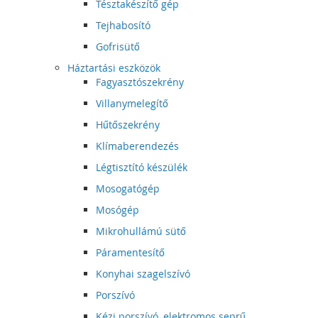
Tésztakészítő gép
Tejhabosító
Gofrisütő
Háztartási eszközök
Fagyasztószekrény
Villanymelegítő
Hűtőszekrény
Klímaberendezés
Légtisztító készülék
Mosogatógép
Mosógép
Mikrohullámú sütő
Páramentesítő
Konyhai szagelszívó
Porszívó
Kézi porszívó, elektromos seprű