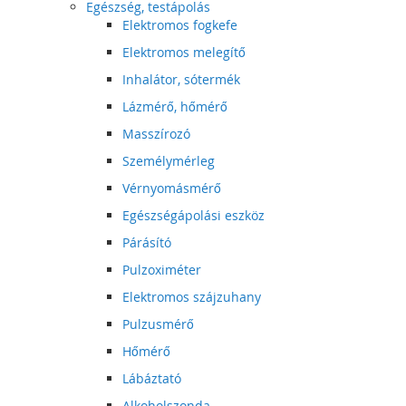
Egészség, testápolás
Elektromos fogkefe
Elektromos melegítő
Inhalátor, sótermék
Lázmérő, hőmérő
Masszírozó
Személymérleg
Vérnyomásmérő
Egészségápolási eszköz
Párásító
Pulzoximéter
Elektromos szájzuhany
Pulzusmérő
Hőmérő
Lábáztató
Alkoholszonda