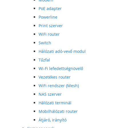
PoE adapter
Powerline
Print szerver
WiFi router
Switch
Hálózati adó-vevő modul
Tűzfal
Wi-Fi lefedettségnövelő
Vezetékes router
WiFi rendszer (Mesh)
NAS szerver
Hálózati terminál
Mobilhálózati router
Átjáró, irányító