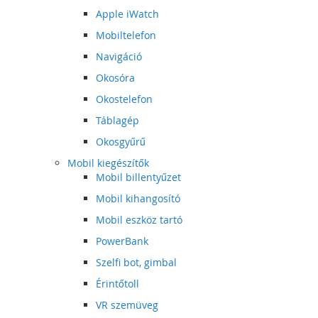
Apple iWatch
Mobiltelefon
Navigáció
Okosóra
Okostelefon
Táblagép
Okosgyűrű
Mobil kiegészítők
Mobil billentyűzet
Mobil kihangosító
Mobil eszköz tartó
PowerBank
Szelfi bot, gimbal
Érintőtoll
VR szemüveg