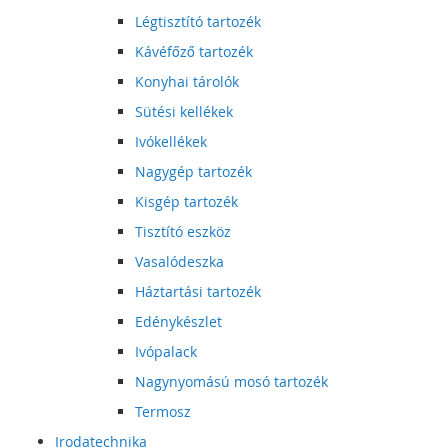
Légtisztító tartozék
Kávéfőző tartozék
Konyhai tárolók
Sütési kellékek
Ivókellékek
Nagygép tartozék
Kisgép tartozék
Tisztító eszköz
Vasalódeszka
Háztartási tartozék
Edénykészlet
Ivópalack
Nagynyomású mosó tartozék
Termosz
Irodatechnika