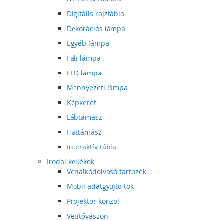
Digitális rajztábla
Dekorációs lámpa
Egyéb lámpa
Fali lámpa
LED lámpa
Mennyezeti lámpa
Képkeret
Lábtámasz
Háttámasz
Interaktív tábla
Irodai kellékek
Vonalkódolvasó tartozék
Mobil adatgyűjtő tok
Projektor konzol
Vetítővászon