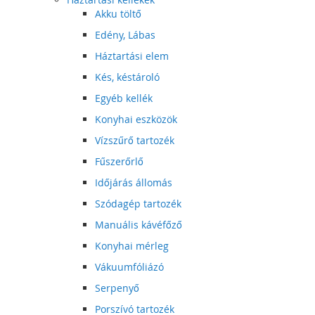
Akku töltő
Edény, Lábas
Háztartási elem
Kés, késtároló
Egyéb kellék
Konyhai eszközök
Vízszűrő tartozék
Fűszerőrlő
Időjárás állomás
Szódagép tartozék
Manuális kávéfőző
Konyhai mérleg
Vákuumfóliázó
Serpenyő
Porszívó tartozék