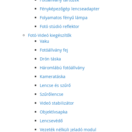
Fényképezőgép lencseadapter
Folyamatos fényű lámpa
Fotó stúdió reflektor
Fotó-Videó kiegészítők
Vaku
Fotóállvány fej
Drón táska
Háromlábú fotóállvány
Kameratáska
Lencse és szűrő
Szűrőlencse
Videó stabilizátor
Objektívsapka
Lencsevédő
Vezeték nélküli jeladó modul