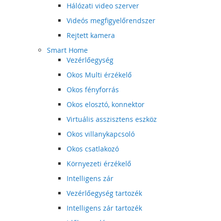
Hálózati video szerver
Videós megfigyelőrendszer
Rejtett kamera
Smart Home
Vezérlőegység
Okos Multi érzékelő
Okos fényforrás
Okos elosztó, konnektor
Virtuális asszisztens eszköz
Okos villanykapcsoló
Okos csatlakozó
Környezeti érzékelő
Intelligens zár
Vezérlőegység tartozék
Intelligens zár tartozék