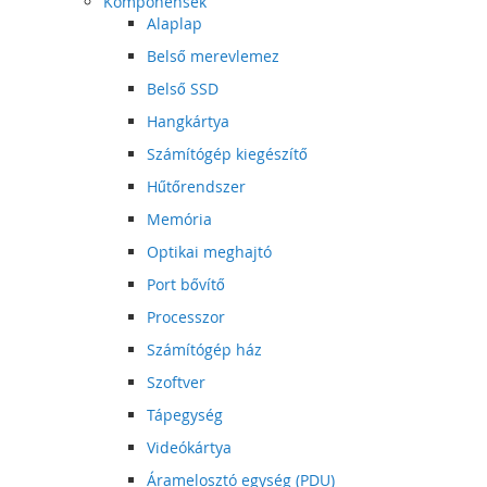
Komponensek
Alaplap
Belső merevlemez
Belső SSD
Hangkártya
Számítógép kiegészítő
Hűtőrendszer
Memória
Optikai meghajtó
Port bővítő
Processzor
Számítógép ház
Szoftver
Tápegység
Videókártya
Áramelosztó egység (PDU)