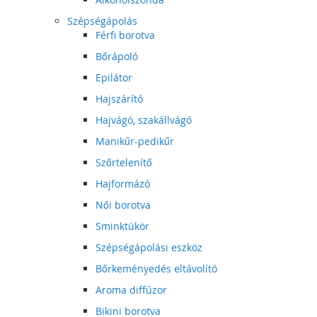
Szépségápolás
Férfi borotva
Bőrápoló
Epilátor
Hajszárító
Hajvágó, szakállvágó
Manikűr-pedikűr
Szőrtelenítő
Hajformázó
Női borotva
Sminktükör
Szépségápolási eszköz
Bőrkeményedés eltávolító
Aroma diffúzor
Bikini borotva