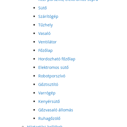
Sütő
Szárítógép
Tűzhely
Vasaló
Ventilátor
Főzőlap
Hordozható főzőlap
Elektromos sütő
Robotporszívó
Gőztisztító
Varrógép
Kenyérsütő
Gőzvasaló állomás
Ruhagőzölő
Háztartási kellékek