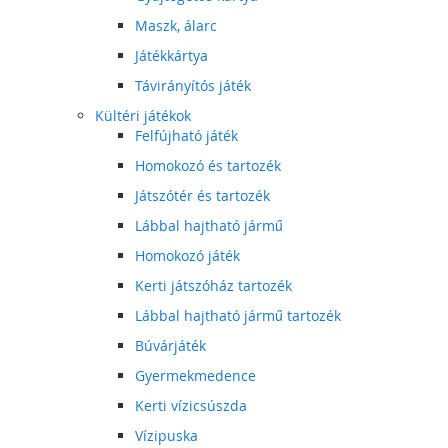
Maszk, álarc
Játékkártya
Távirányítós játék
Kültéri játékok
Felfújható játék
Homokozó és tartozék
Játszótér és tartozék
Lábbal hajtható jármű
Homokozó játék
Kerti játszóház tartozék
Lábbal hajtható jármű tartozék
Búvárjáték
Gyermekmedence
Kerti vízicsúszda
Vízipuska