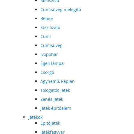
Mellszívó
Cumisüveg melegítő
Bébiőr
Sterilizáló
Cumi
Cumisüveg
Ivópohár
Éjjeli lámpa
Csörgő
Ágynemű, Paplan
Tologatós játék
Zenés játék
Játék építőelem
Játékok
Épitőjáték
Játékfegyver