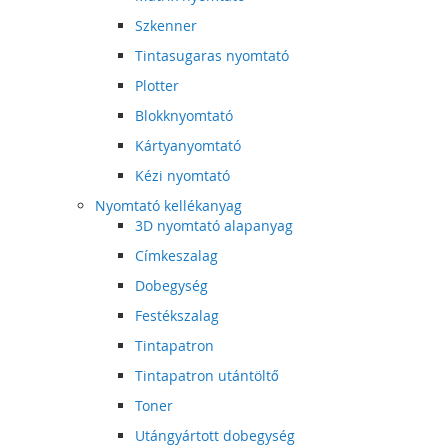
Szkenner
Tintasugaras nyomtató
Plotter
Blokknyomtató
Kártyanyomtató
Kézi nyomtató
Nyomtató kellékanyag
3D nyomtató alapanyag
Címkeszalag
Dobegység
Festékszalag
Tintapatron
Tintapatron utántöltő
Toner
Utángyártott dobegység