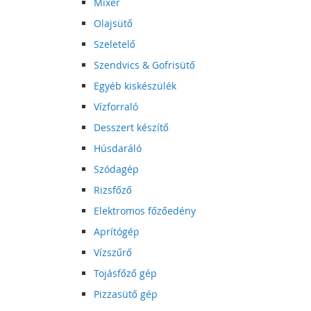
Mixer
Olajsütő
Szeletelő
Szendvics & Gofrisütő
Egyéb kiskészülék
Vízforraló
Desszert készítő
Húsdaráló
Szódagép
Rizsfőző
Elektromos főzőedény
Aprítógép
Vízszűrő
Tojásfőző gép
Pizzasütő gép