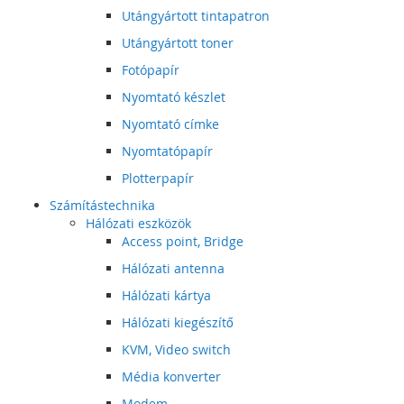
Utángyártott tintapatron
Utángyártott toner
Fotópapír
Nyomtató készlet
Nyomtató címke
Nyomtatópapír
Plotterpapír
Számítástechnika
Hálózati eszközök
Access point, Bridge
Hálózati antenna
Hálózati kártya
Hálózati kiegészítő
KVM, Video switch
Média konverter
Modem