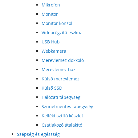
Mikrofon
Monitor
Monitor konzol
Videorögzítő eszköz
USB Hub
Webkamera
Merevlemez dokkoló
Merevlemez ház
Külső merevlemez
Külső SSD
Hálózati tápegység
Szünetmentes tápegység
Kelléktisztító készlet
Csatlakozó átalakító
Szépség és egészség