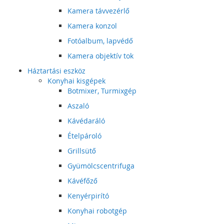
Kamera távvezérlő
Kamera konzol
Fotóalbum, lapvédő
Kamera objektív tok
Háztartási eszköz
Konyhai kisgépek
Botmixer, Turmixgép
Aszaló
Kávédaráló
Ételpároló
Grillsütő
Gyümölcscentrifuga
Kávéfőző
Kenyérpirító
Konyhai robotgép