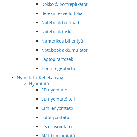
Dokkoló, portreplikátor
Betekintésvédő fólia
Notebook hűtőpad
Notebook táska
Numerikus billentyű
Notebook akkumulátor
Laptop tartozék
Számitógéptartó
Nyomtató, Kellékanyag
Nyomtató
3D nyomtató
3D nyomtató toll
Címkenyomtató
Fotónyomtató
Lézernyomtató
Mátrix nyomtató