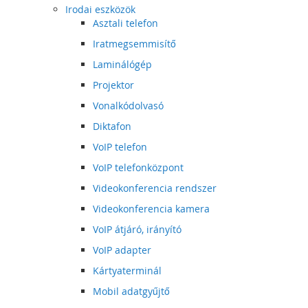
Irodai eszközök
Asztali telefon
Iratmegsemmisítő
Laminálógép
Projektor
Vonalkódolvasó
Diktafon
VoIP telefon
VoIP telefonközpont
Videokonferencia rendszer
Videokonferencia kamera
VoIP átjáró, irányító
VoIP adapter
Kártyaterminál
Mobil adatgyűjtő