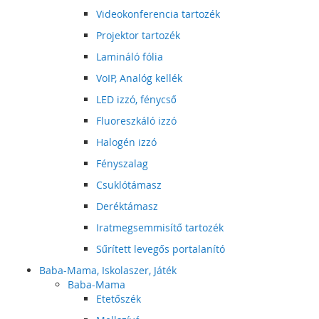
Videokonferencia tartozék
Projektor tartozék
Lamináló fólia
VoIP, Analóg kellék
LED izzó, fénycső
Fluoreszkáló izzó
Halogén izzó
Fényszalag
Csuklótámasz
Deréktámasz
Iratmegsemmisítő tartozék
Sűrített levegős portalanító
Baba-Mama, Iskolaszer, Játék
Baba-Mama
Etetőszék