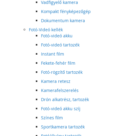
Vadfigyelő kamera
Kompakt fényképezőgép
Dokumentum kamera
Fotó-Videó kellék
Fotó-videó akku
Fotó-videó tartozék
Instant film
Fekete-fehér film
Fotó-rögzítő tartozék
Kamera retesz
Kamerafelszerelés
Drón alkatrész, tartozék
Fotó-videó akku szíj
Színes film
Sportkamera tartozék
Fotóállvány tartozék