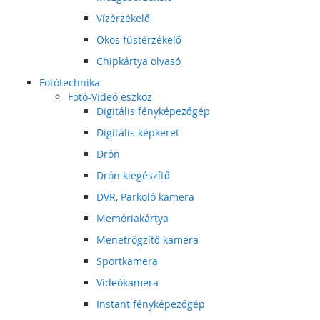
Vízérzékelő
Okos füstérzékelő
Chipkártya olvasó
Fotótechnika
Fotó-Videó eszköz
Digitális fényképezőgép
Digitális képkeret
Drón
Drón kiegészítő
DVR, Parkoló kamera
Memóriakártya
Menetrögzítő kamera
Sportkamera
Videókamera
Instant fényképezőgép