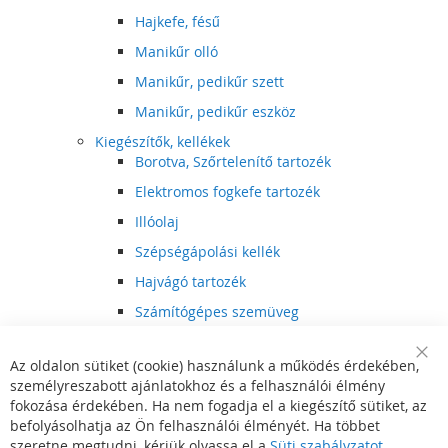
Hajkefe, fésű
Manikűr olló
Manikűr, pedikűr szett
Manikűr, pedikűr eszköz
Kiegészítők, kellékek
Borotva, Szőrtelenítő tartozék
Elektromos fogkefe tartozék
Illóolaj
Szépségápolási kellék
Hajvágó tartozék
Számítógépes szemüveg
Egészségápolási kellék
Az oldalon sütiket (cookie) használunk a működés érdekében,
Hajvágó kiegészítő
Clo
személyreszabott ajánlatokhoz és a felhasználói élmény
Coo
Szórakoztató elektronika
Bar
fokozása érdekében. Ha nem fogadja el a kiegészítő sütiket, az
Multimédia
befolyásolhatja az Ön felhasználói élményét. Ha többet
DVD, BluRay lejátszó
szeretne megtudni, kérjük olvassa el a
Süti szabályzatot