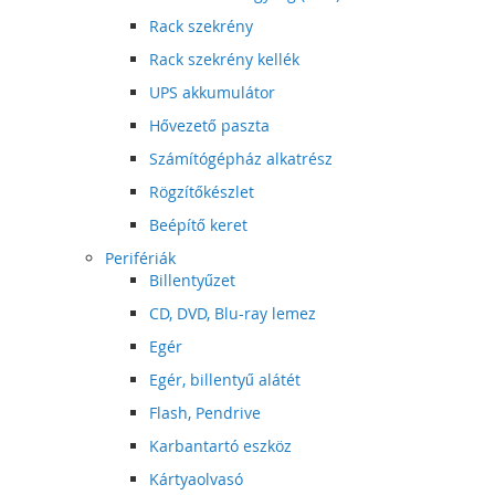
Rack szekrény
Rack szekrény kellék
UPS akkumulátor
Hővezető paszta
Számítógépház alkatrész
Rögzítőkészlet
Beépítő keret
Perifériák
Billentyűzet
CD, DVD, Blu-ray lemez
Egér
Egér, billentyű alátét
Flash, Pendrive
Karbantartó eszköz
Kártyaolvasó