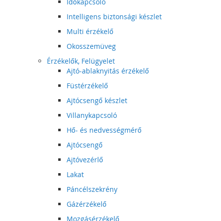
Időkapcsoló
Intelligens biztonsági készlet
Multi érzékelő
Okosszemüveg
Érzékelők, Felügyelet
Ajtó-ablaknyitás érzékelő
Füstérzékelő
Ajtócsengő készlet
Villanykapcsoló
Hő- és nedvességmérő
Ajtócsengő
Ajtóvezérlő
Lakat
Páncélszekrény
Gázérzékelő
Mozgásérzékelő