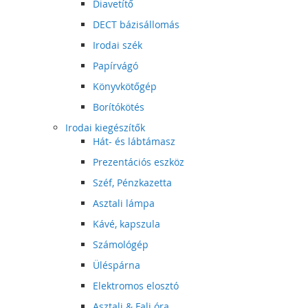
Diavetítő
DECT bázisállomás
Irodai szék
Papírvágó
Könyvkötőgép
Borítókötés
Irodai kiegészítők
Hát- és lábtámasz
Prezentációs eszköz
Széf, Pénzkazetta
Asztali lámpa
Kávé, kapszula
Számológép
Üléspárna
Elektromos elosztó
Asztali & Fali óra