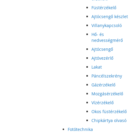
Füstérzékelő
Ajtócsengő készlet
Villanykapcsoló
Hő- és
nedvességmérő
Ajtócsengő
Ajtóvezérlő
Lakat
Páncélszekrény
Gázérzékelő
Mozgásérzékelő
Vízérzékelő
Okos füstérzékelő
Chipkártya olvasó
Fotótechnika