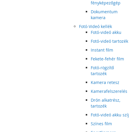
fényképezőgép
Dokumentum
kamera
Fotó-Videó kellék
Fotó-videó akku
Fotó-videó tartozék
Instant film
Fekete-fehér film
Fotó-rögzítő
tartozék
Kamera retesz
Kamerafelszerelés
Drón alkatrész,
tartozék
Fotó-videó akku szíj
Színes film