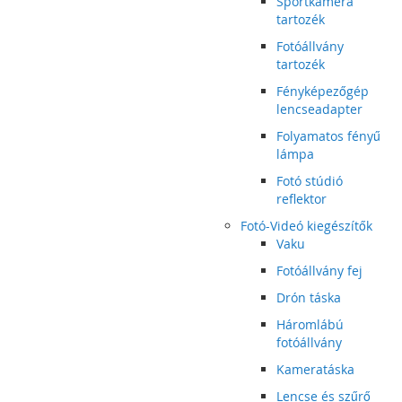
Sportkamera
tartozék
Fotóállvány
tartozék
Fényképezőgép
lencseadapter
Folyamatos fényű
lámpa
Fotó stúdió
reflektor
Fotó-Videó kiegészítők
Vaku
Fotóállvány fej
Drón táska
Háromlábú
fotóállvány
Kameratáska
Lencse és szűrő