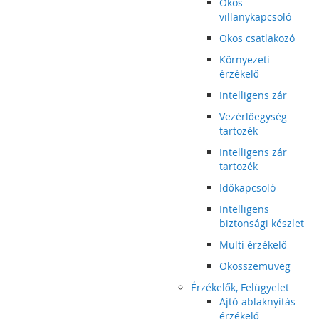
Okos
villanykapcsoló
Okos csatlakozó
Környezeti
érzékelő
Intelligens zár
Vezérlőegység
tartozék
Intelligens zár
tartozék
Időkapcsoló
Intelligens
biztonsági készlet
Multi érzékelő
Okosszemüveg
Érzékelők, Felügyelet
Ajtó-ablaknyitás
érzékelő