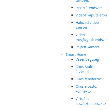
tartozék
Riasztórendszer
Videós kaputelefon
Hálózati video
szerver
Videós
megfigyelőrendszer
Rejtett kamera
Smart Home
Vezérlőegység
Okos Multi
érzékelő
Okos fényforrás
Okos elosztó,
konnektor
Virtuális
asszisztens eszköz