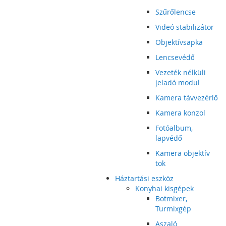
Szűrőlencse
Videó stabilizátor
Objektívsapka
Lencsevédő
Vezeték nélküli
jeladó modul
Kamera távvezérlő
Kamera konzol
Fotóalbum,
lapvédő
Kamera objektív
tok
Háztartási eszköz
Konyhai kisgépek
Botmixer,
Turmixgép
Aszaló