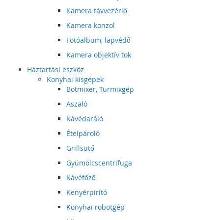
Kamera távvezérlő
Kamera konzol
Fotóalbum, lapvédő
Kamera objektív tok
Háztartási eszköz
Konyhai kisgépek
Botmixer, Turmixgép
Aszaló
Kávédaráló
Ételpároló
Grillsütő
Gyümölcscentrifuga
Kávéfőző
Kenyérpirító
Konyhai robotgép