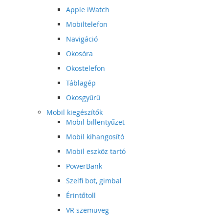
Apple iWatch
Mobiltelefon
Navigáció
Okosóra
Okostelefon
Táblagép
Okosgyűrű
Mobil kiegészítők
Mobil billentyűzet
Mobil kihangosító
Mobil eszköz tartó
PowerBank
Szelfi bot, gimbal
Érintőtoll
VR szemüveg