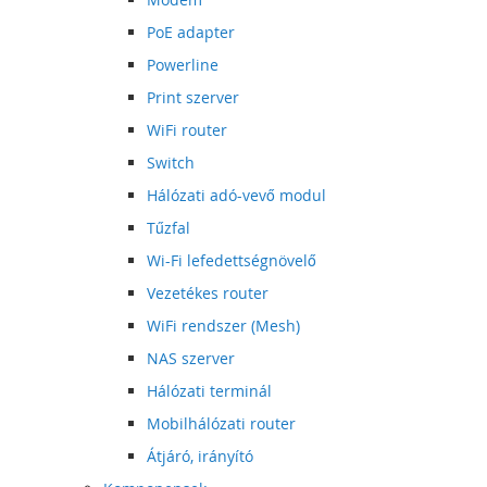
PoE adapter
Powerline
Print szerver
WiFi router
Switch
Hálózati adó-vevő modul
Tűzfal
Wi-Fi lefedettségnövelő
Vezetékes router
WiFi rendszer (Mesh)
NAS szerver
Hálózati terminál
Mobilhálózati router
Átjáró, irányító