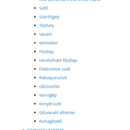
Sütő
Szárítógép
Tűzhely
Vasaló
Ventilátor
Főzőlap
Hordozható főzőlap
Elektromos sütő
Robotporszívó
Gőztisztító
Varrógép
Kenyérsütő
Gőzvasaló állomás
Ruhagőzölő
Háztartási kellékek