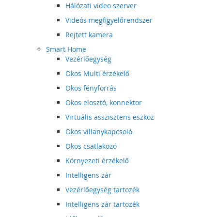
Hálózati video szerver
Videós megfigyelőrendszer
Rejtett kamera
Smart Home
Vezérlőegység
Okos Multi érzékelő
Okos fényforrás
Okos elosztó, konnektor
Virtuális asszisztens eszköz
Okos villanykapcsoló
Okos csatlakozó
Környezeti érzékelő
Intelligens zár
Vezérlőegység tartozék
Intelligens zár tartozék