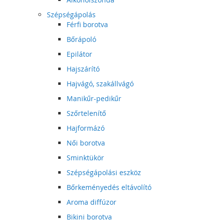
Szépségápolás
Férfi borotva
Bőrápoló
Epilátor
Hajszárító
Hajvágó, szakállvágó
Manikűr-pedikűr
Szőrtelenítő
Hajformázó
Női borotva
Sminktükör
Szépségápolási eszköz
Bőrkeményedés eltávolító
Aroma diffúzor
Bikini borotva