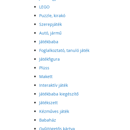
LEGO
Puzzle, kirakó
Szerepjáték
Autó, jármű
Játékbaba
Foglalkoztató, tanuló játék
Játékfigura
Plüss
Makett
Interaktív játék
Játékbaba kiegészítő
Játékszett
Kézműves játék
Babaház
Gyűjtögetős kártya