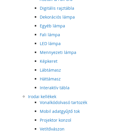
Digitális rajztábla
Dekorációs lámpa
Egyéb lámpa
Fali lámpa
LED lámpa
Mennyezeti lámpa
Képkeret
Lábtámasz
Háttámasz
Interaktív tábla
Irodai kellékek
Vonalkódolvasó tartozék
Mobil adatgyűjtő tok
Projektor konzol
Vetítővászon