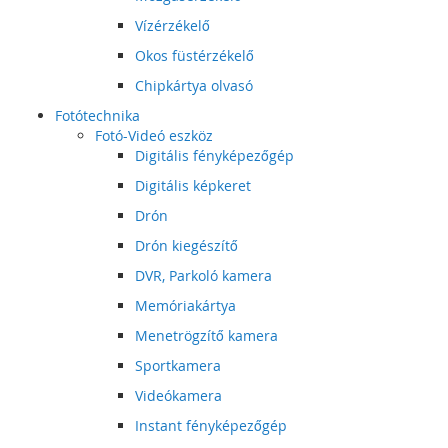
Vízérzékelő
Okos füstérzékelő
Chipkártya olvasó
Fotótechnika
Fotó-Videó eszköz
Digitális fényképezőgép
Digitális képkeret
Drón
Drón kiegészítő
DVR, Parkoló kamera
Memóriakártya
Menetrögzítő kamera
Sportkamera
Videókamera
Instant fényképezőgép