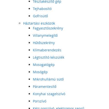
Tésztakészítő gép
Tejhabosító
Gofrisütő
Háztartási eszközök
Fagyasztószekrény
Villanymelegítő
Hűtőszekrény
Klímaberendezés
Légtisztító készülék
Mosogatógép
Mosógép
Mikrohullámú sütő
Páramentesítő
Konyhai szagelszívó
Porszívó
Kézi porszívó, elektromos seprű