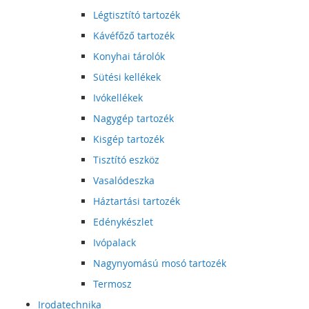
Légtisztító tartozék
Kávéfőző tartozék
Konyhai tárolók
Sütési kellékek
Ivókellékek
Nagygép tartozék
Kisgép tartozék
Tisztító eszköz
Vasalódeszka
Háztartási tartozék
Edénykészlet
Ivópalack
Nagynyomású mosó tartozék
Termosz
Irodatechnika