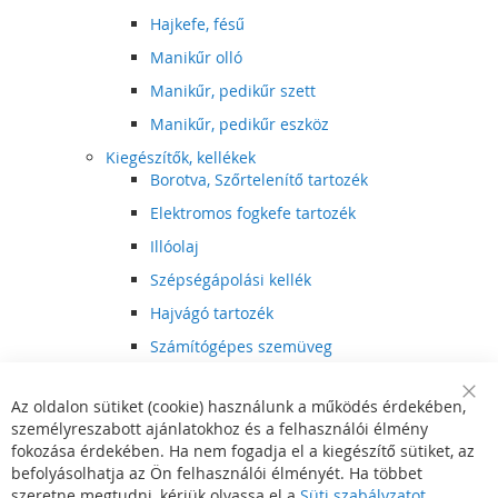
Hajkefe, fésű
Manikűr olló
Manikűr, pedikűr szett
Manikűr, pedikűr eszköz
Kiegészítők, kellékek
Borotva, Szőrtelenítő tartozék
Elektromos fogkefe tartozék
Illóolaj
Szépségápolási kellék
Hajvágó tartozék
Számítógépes szemüveg
Egészségápolási kellék
Az oldalon sütiket (cookie) használunk a működés érdekében,
Hajvágó kiegészítő
Clo
személyreszabott ajánlatokhoz és a felhasználói élmény
Coo
Szórakoztató elektronika
Bar
fokozása érdekében. Ha nem fogadja el a kiegészítő sütiket, az
Multimédia
befolyásolhatja az Ön felhasználói élményét. Ha többet
DVD, BluRay lejátszó
szeretne megtudni, kérjük olvassa el a
Süti szabályzatot