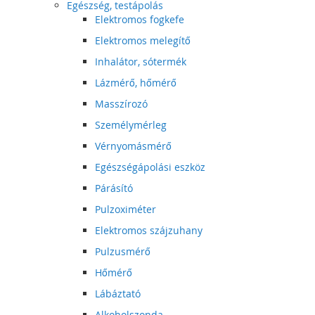
Egészség, testápolás
Elektromos fogkefe
Elektromos melegítő
Inhalátor, sótermék
Lázmérő, hőmérő
Masszírozó
Személymérleg
Vérnyomásmérő
Egészségápolási eszköz
Párásító
Pulzoximéter
Elektromos szájzuhany
Pulzusmérő
Hőmérő
Lábáztató
Alkoholszonda