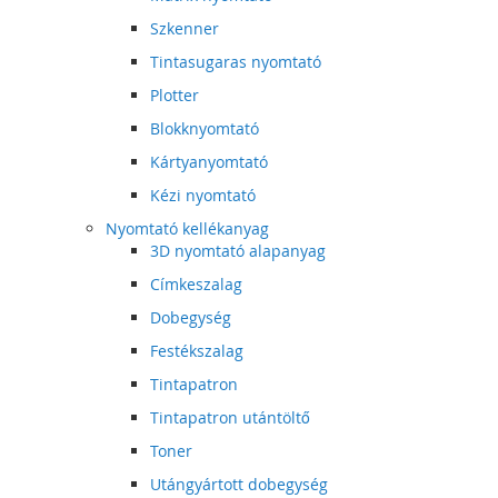
Szkenner
Tintasugaras nyomtató
Plotter
Blokknyomtató
Kártyanyomtató
Kézi nyomtató
Nyomtató kellékanyag
3D nyomtató alapanyag
Címkeszalag
Dobegység
Festékszalag
Tintapatron
Tintapatron utántöltő
Toner
Utángyártott dobegység