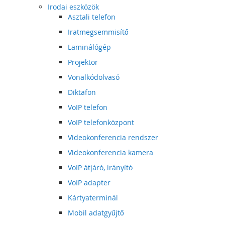
Irodai eszközök
Asztali telefon
Iratmegsemmisítő
Laminálógép
Projektor
Vonalkódolvasó
Diktafon
VoIP telefon
VoIP telefonközpont
Videokonferencia rendszer
Videokonferencia kamera
VoIP átjáró, irányító
VoIP adapter
Kártyaterminál
Mobil adatgyűjtő