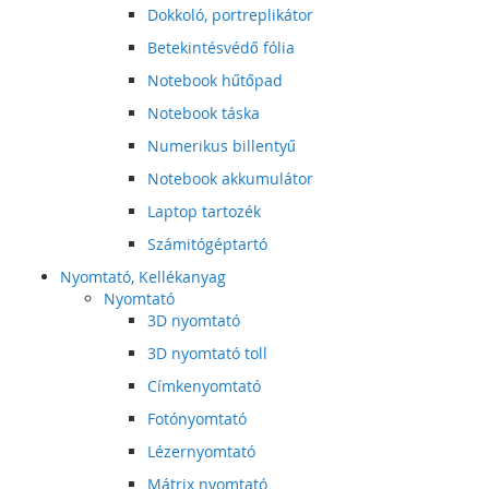
Dokkoló, portreplikátor
Betekintésvédő fólia
Notebook hűtőpad
Notebook táska
Numerikus billentyű
Notebook akkumulátor
Laptop tartozék
Számitógéptartó
Nyomtató, Kellékanyag
Nyomtató
3D nyomtató
3D nyomtató toll
Címkenyomtató
Fotónyomtató
Lézernyomtató
Mátrix nyomtató