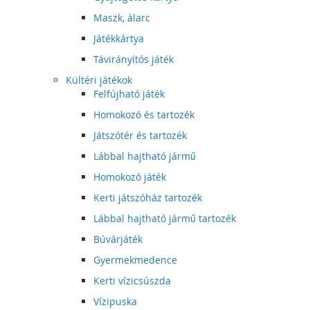
Maszk, álarc
Játékkártya
Távirányítós játék
Kültéri játékok
Felfújható játék
Homokozó és tartozék
Játszótér és tartozék
Lábbal hajtható jármű
Homokozó játék
Kerti játszóház tartozék
Lábbal hajtható jármű tartozék
Búvárjáték
Gyermekmedence
Kerti vízicsúszda
Vízipuska