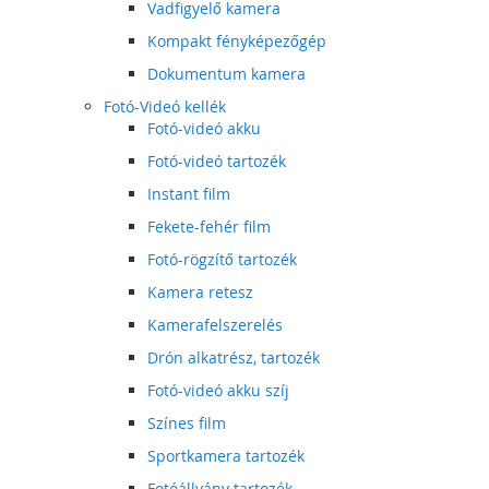
Vadfigyelő kamera
Kompakt fényképezőgép
Dokumentum kamera
Fotó-Videó kellék
Fotó-videó akku
Fotó-videó tartozék
Instant film
Fekete-fehér film
Fotó-rögzítő tartozék
Kamera retesz
Kamerafelszerelés
Drón alkatrész, tartozék
Fotó-videó akku szíj
Színes film
Sportkamera tartozék
Fotóállvány tartozék