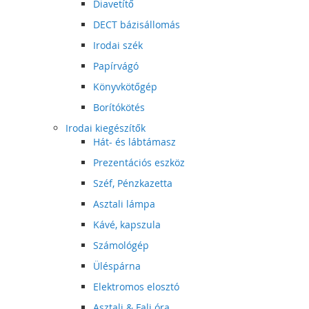
Diavetítő
DECT bázisállomás
Irodai szék
Papírvágó
Könyvkötőgép
Borítókötés
Irodai kiegészítők
Hát- és lábtámasz
Prezentációs eszköz
Széf, Pénzkazetta
Asztali lámpa
Kávé, kapszula
Számológép
Üléspárna
Elektromos elosztó
Asztali & Fali óra