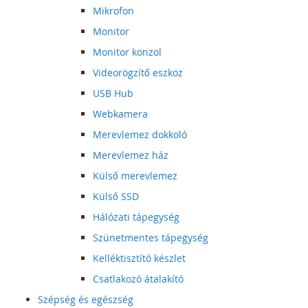
Mikrofon
Monitor
Monitor konzol
Videorögzítő eszköz
USB Hub
Webkamera
Merevlemez dokkoló
Merevlemez ház
Külső merevlemez
Külső SSD
Hálózati tápegység
Szünetmentes tápegység
Kelléktisztító készlet
Csatlakozó átalakító
Szépség és egészség