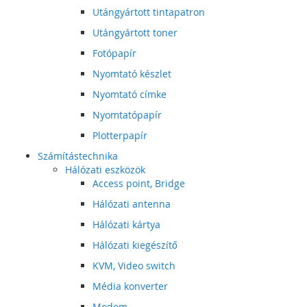
Utángyártott tintapatron
Utángyártott toner
Fotópapír
Nyomtató készlet
Nyomtató címke
Nyomtatópapír
Plotterpapír
Számítástechnika
Hálózati eszközök
Access point, Bridge
Hálózati antenna
Hálózati kártya
Hálózati kiegészítő
KVM, Video switch
Média konverter
Modem