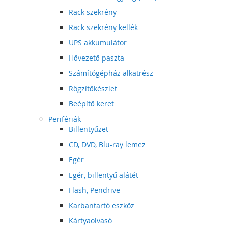
Rack szekrény
Rack szekrény kellék
UPS akkumulátor
Hővezető paszta
Számítógépház alkatrész
Rögzítőkészlet
Beépítő keret
Perifériák
Billentyűzet
CD, DVD, Blu-ray lemez
Egér
Egér, billentyű alátét
Flash, Pendrive
Karbantartó eszköz
Kártyaolvasó