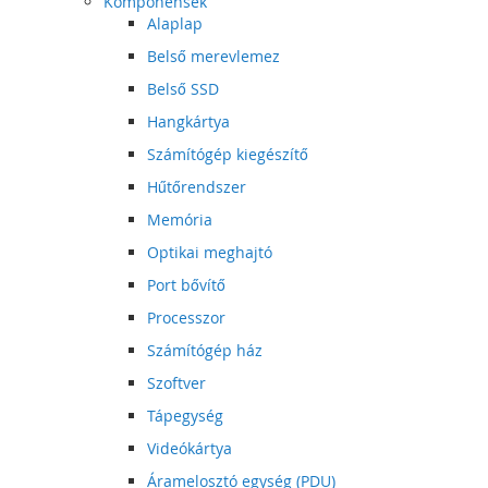
Komponensek
Alaplap
Belső merevlemez
Belső SSD
Hangkártya
Számítógép kiegészítő
Hűtőrendszer
Memória
Optikai meghajtó
Port bővítő
Processzor
Számítógép ház
Szoftver
Tápegység
Videókártya
Áramelosztó egység (PDU)