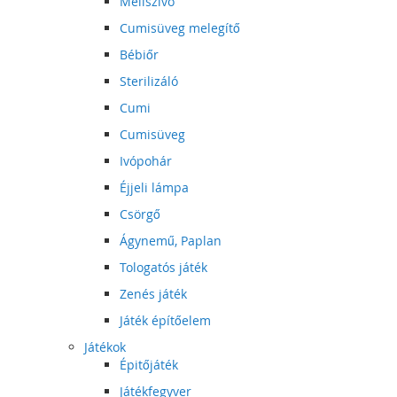
Mellszívó
Cumisüveg melegítő
Bébiőr
Sterilizáló
Cumi
Cumisüveg
Ivópohár
Éjjeli lámpa
Csörgő
Ágynemű, Paplan
Tologatós játék
Zenés játék
Játék építőelem
Játékok
Épitőjáték
Játékfegyver