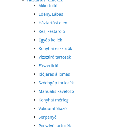
Akku töltő
Edény, Lábas
Háztartási elem
Kés, késtároló
Egyéb kellék
Konyhai eszközök
Vízszűrő tartozék
Fűszerőrlő
Időjárás állomás
Szódagép tartozék
Manuális kávéfőző
Konyhai mérleg
Vákuumfóliázó
Serpenyő
Porszívó tartozék