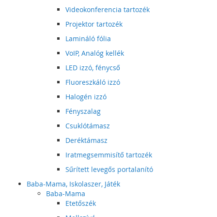
Videokonferencia tartozék
Projektor tartozék
Lamináló fólia
VoIP, Analóg kellék
LED izzó, fénycső
Fluoreszkáló izzó
Halogén izzó
Fényszalag
Csuklótámasz
Deréktámasz
Iratmegsemmisítő tartozék
Sűrített levegős portalanító
Baba-Mama, Iskolaszer, Játék
Baba-Mama
Etetőszék