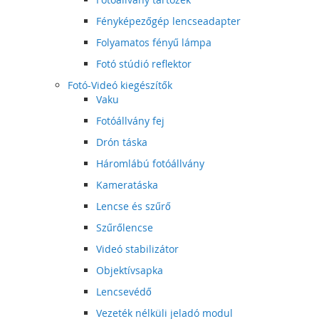
Fényképezőgép lencseadapter
Folyamatos fényű lámpa
Fotó stúdió reflektor
Fotó-Videó kiegészítők
Vaku
Fotóállvány fej
Drón táska
Háromlábú fotóállvány
Kameratáska
Lencse és szűrő
Szűrőlencse
Videó stabilizátor
Objektívsapka
Lencsevédő
Vezeték nélküli jeladó modul