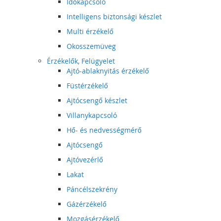
Időkapcsoló
Intelligens biztonsági készlet
Multi érzékelő
Okosszemüveg
Érzékelők, Felügyelet
Ajtó-ablaknyitás érzékelő
Füstérzékelő
Ajtócsengő készlet
Villanykapcsoló
Hő- és nedvességmérő
Ajtócsengő
Ajtóvezérlő
Lakat
Páncélszekrény
Gázérzékelő
Mozgásérzékelő