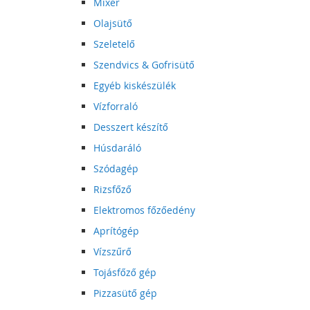
Mixer
Olajsütő
Szeletelő
Szendvics & Gofrisütő
Egyéb kiskészülék
Vízforraló
Desszert készítő
Húsdaráló
Szódagép
Rizsfőző
Elektromos főzőedény
Aprítógép
Vízszűrő
Tojásfőző gép
Pizzasütő gép