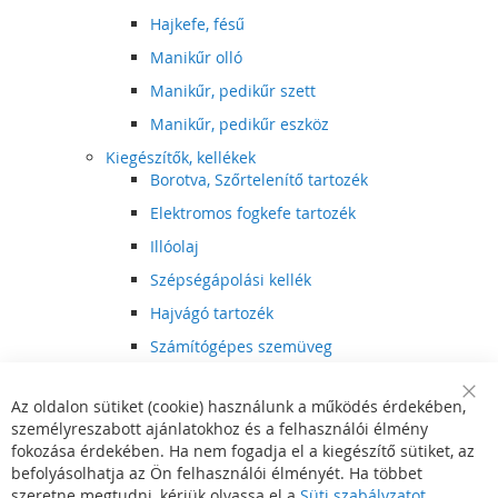
Hajkefe, fésű
Manikűr olló
Manikűr, pedikűr szett
Manikűr, pedikűr eszköz
Kiegészítők, kellékek
Borotva, Szőrtelenítő tartozék
Elektromos fogkefe tartozék
Illóolaj
Szépségápolási kellék
Hajvágó tartozék
Számítógépes szemüveg
Egészségápolási kellék
Az oldalon sütiket (cookie) használunk a működés érdekében,
Hajvágó kiegészítő
Clo
személyreszabott ajánlatokhoz és a felhasználói élmény
Coo
Szórakoztató elektronika
Bar
fokozása érdekében. Ha nem fogadja el a kiegészítő sütiket, az
Multimédia
befolyásolhatja az Ön felhasználói élményét. Ha többet
DVD, BluRay lejátszó
szeretne megtudni, kérjük olvassa el a
Süti szabályzatot