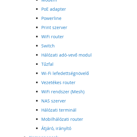
PoE adapter
Powerline
Print szerver
WiFi router
Switch
Hálózati adó-vevő modul
Tűzfal
Wi-Fi lefedettségnövelő
Vezetékes router
WiFi rendszer (Mesh)
NAS szerver
Hálózati terminál
Mobilhálózati router
Átjáró, irányító