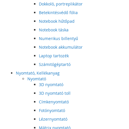
Dokkoló, portreplikátor
Betekintésvédő fólia
Notebook hűtőpad
Notebook táska
Numerikus billentyű
Notebook akkumulátor
Laptop tartozék
Számitógéptartó
Nyomtató, Kellékanyag
Nyomtató
3D nyomtató
3D nyomtató toll
Címkenyomtató
Fotónyomtató
Lézernyomtató
Mátrix nyomtató