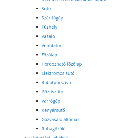
Sütő
Szárítógép
Tűzhely
Vasaló
Ventilátor
Főzőlap
Hordozható főzőlap
Elektromos sütő
Robotporszívó
Gőztisztító
Varrógép
Kenyérsütő
Gőzvasaló állomás
Ruhagőzölő
Háztartási kellékek