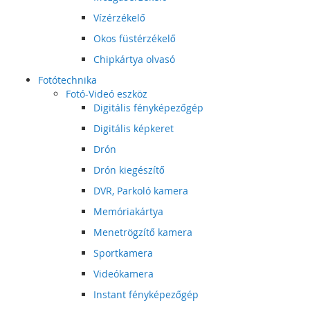
Vízérzékelő
Okos füstérzékelő
Chipkártya olvasó
Fotótechnika
Fotó-Videó eszköz
Digitális fényképezőgép
Digitális képkeret
Drón
Drón kiegészítő
DVR, Parkoló kamera
Memóriakártya
Menetrögzítő kamera
Sportkamera
Videókamera
Instant fényképezőgép