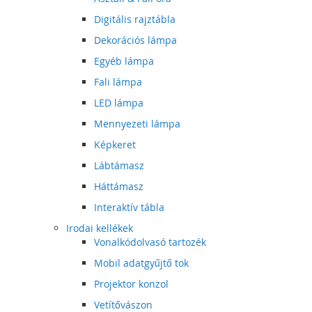
Digitális rajztábla
Dekorációs lámpa
Egyéb lámpa
Fali lámpa
LED lámpa
Mennyezeti lámpa
Képkeret
Lábtámasz
Háttámasz
Interaktív tábla
Irodai kellékek
Vonalkódolvasó tartozék
Mobil adatgyűjtő tok
Projektor konzol
Vetítővászon