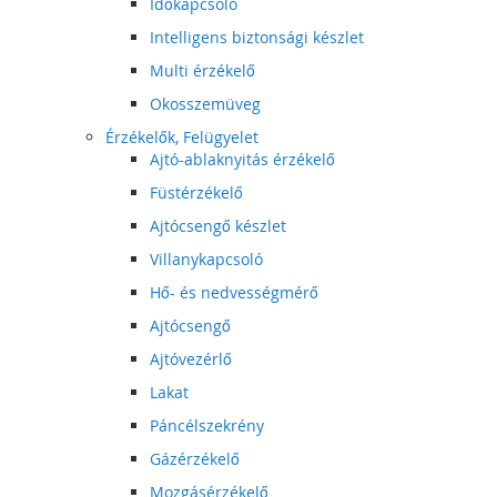
Időkapcsoló
Intelligens biztonsági készlet
Multi érzékelő
Okosszemüveg
Érzékelők, Felügyelet
Ajtó-ablaknyitás érzékelő
Füstérzékelő
Ajtócsengő készlet
Villanykapcsoló
Hő- és nedvességmérő
Ajtócsengő
Ajtóvezérlő
Lakat
Páncélszekrény
Gázérzékelő
Mozgásérzékelő