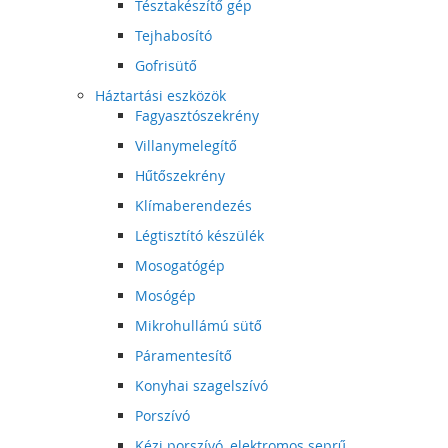
Tésztakészítő gép
Tejhabosító
Gofrisütő
Háztartási eszközök
Fagyasztószekrény
Villanymelegítő
Hűtőszekrény
Klímaberendezés
Légtisztító készülék
Mosogatógép
Mosógép
Mikrohullámú sütő
Páramentesítő
Konyhai szagelszívó
Porszívó
Kézi porszívó, elektromos seprű