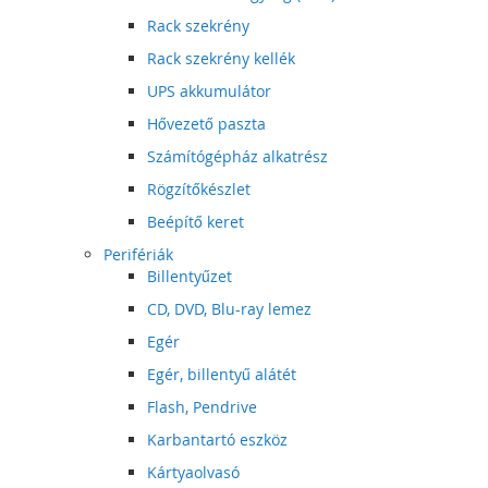
Rack szekrény
Rack szekrény kellék
UPS akkumulátor
Hővezető paszta
Számítógépház alkatrész
Rögzítőkészlet
Beépítő keret
Perifériák
Billentyűzet
CD, DVD, Blu-ray lemez
Egér
Egér, billentyű alátét
Flash, Pendrive
Karbantartó eszköz
Kártyaolvasó