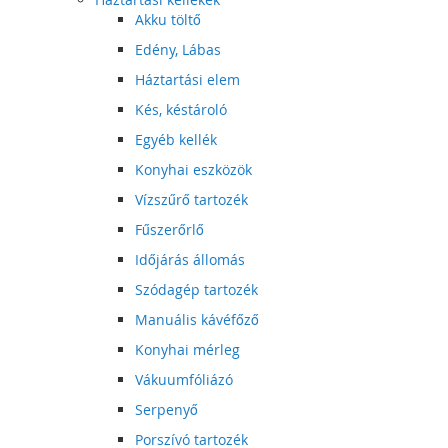
Akku töltő
Edény, Lábas
Háztartási elem
Kés, késtároló
Egyéb kellék
Konyhai eszközök
Vízszűrő tartozék
Fűszerőrlő
Időjárás állomás
Szódagép tartozék
Manuális kávéfőző
Konyhai mérleg
Vákuumfóliázó
Serpenyő
Porszívó tartozék