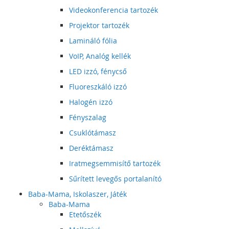
Videokonferencia tartozék
Projektor tartozék
Lamináló fólia
VoIP, Analóg kellék
LED izzó, fénycső
Fluoreszkáló izzó
Halogén izzó
Fényszalag
Csuklótámasz
Deréktámasz
Iratmegsemmisítő tartozék
Sűrített levegős portalanító
Baba-Mama, Iskolaszer, Játék
Baba-Mama
Etetőszék