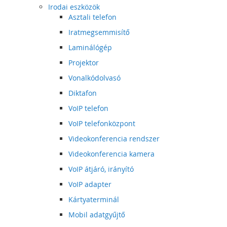
Irodai eszközök
Asztali telefon
Iratmegsemmisítő
Laminálógép
Projektor
Vonalkódolvasó
Diktafon
VoIP telefon
VoIP telefonközpont
Videokonferencia rendszer
Videokonferencia kamera
VoIP átjáró, irányító
VoIP adapter
Kártyaterminál
Mobil adatgyűjtő