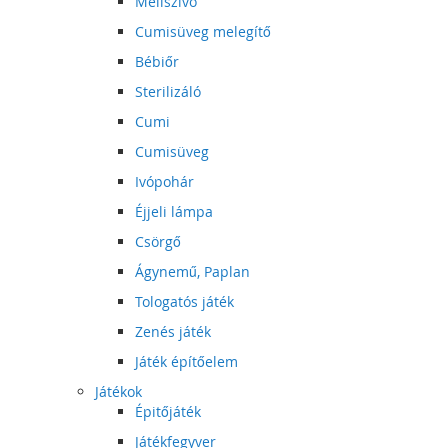
Mellszívó
Cumisüveg melegítő
Bébiőr
Sterilizáló
Cumi
Cumisüveg
Ivópohár
Éjjeli lámpa
Csörgő
Ágynemű, Paplan
Tologatós játék
Zenés játék
Játék építőelem
Játékok
Épitőjáték
Játékfegyver