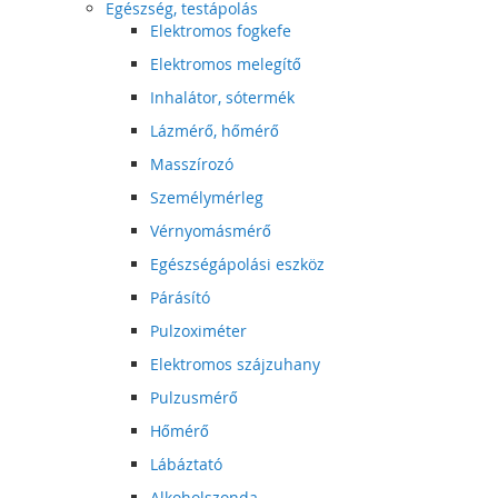
Egészség, testápolás
Elektromos fogkefe
Elektromos melegítő
Inhalátor, sótermék
Lázmérő, hőmérő
Masszírozó
Személymérleg
Vérnyomásmérő
Egészségápolási eszköz
Párásító
Pulzoximéter
Elektromos szájzuhany
Pulzusmérő
Hőmérő
Lábáztató
Alkoholszonda