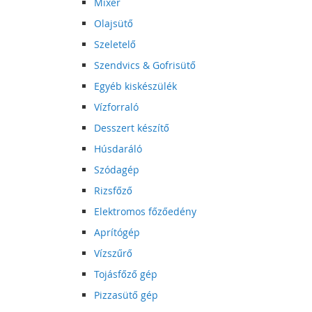
Mixer
Olajsütő
Szeletelő
Szendvics & Gofrisütő
Egyéb kiskészülék
Vízforraló
Desszert készítő
Húsdaráló
Szódagép
Rizsfőző
Elektromos főzőedény
Aprítógép
Vízszűrő
Tojásfőző gép
Pizzasütő gép