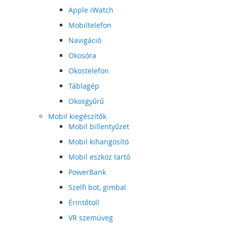
Apple iWatch
Mobiltelefon
Navigáció
Okosóra
Okostelefon
Táblagép
Okosgyűrű
Mobil kiegészítők
Mobil billentyűzet
Mobil kihangosító
Mobil eszköz tartó
PowerBank
Szelfi bot, gimbal
Érintőtoll
VR szemüveg