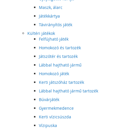
Maszk, álarc
Játékkártya
Távirányítós játék
Kültéri játékok
Felfújható játék
Homokozó és tartozék
Játszótér és tartozék
Lábbal hajtható jármű
Homokozó játék
Kerti játszóház tartozék
Lábbal hajtható jármű tartozék
Búvárjáték
Gyermekmedence
Kerti vízicsúszda
Vízipuska