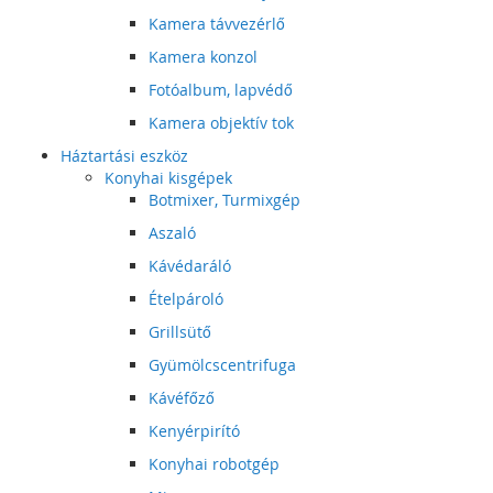
Kamera távvezérlő
Kamera konzol
Fotóalbum, lapvédő
Kamera objektív tok
Háztartási eszköz
Konyhai kisgépek
Botmixer, Turmixgép
Aszaló
Kávédaráló
Ételpároló
Grillsütő
Gyümölcscentrifuga
Kávéfőző
Kenyérpirító
Konyhai robotgép