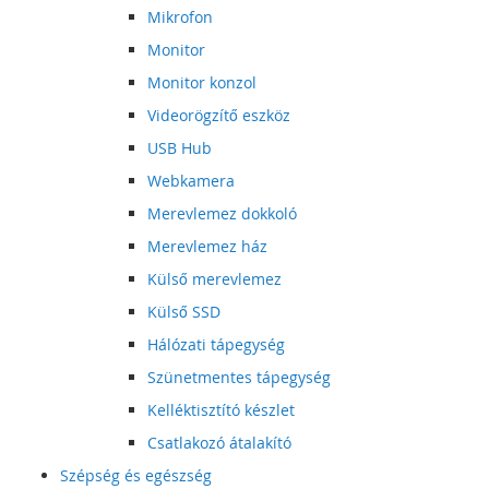
Mikrofon
Monitor
Monitor konzol
Videorögzítő eszköz
USB Hub
Webkamera
Merevlemez dokkoló
Merevlemez ház
Külső merevlemez
Külső SSD
Hálózati tápegység
Szünetmentes tápegység
Kelléktisztító készlet
Csatlakozó átalakító
Szépség és egészség