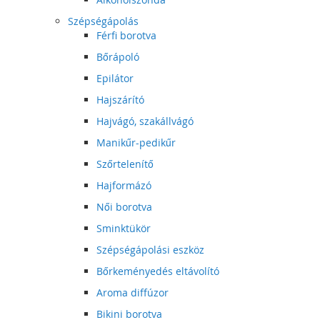
Szépségápolás
Férfi borotva
Bőrápoló
Epilátor
Hajszárító
Hajvágó, szakállvágó
Manikűr-pedikűr
Szőrtelenítő
Hajformázó
Női borotva
Sminktükör
Szépségápolási eszköz
Bőrkeményedés eltávolító
Aroma diffúzor
Bikini borotva