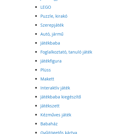
LEGO
Puzzle, kirakó
Szerepjáték
Autó, jármű
Játékbaba
Foglalkoztató, tanuló játék
Játékfigura
Plüss
Makett
Interaktív játék
Játékbaba kiegészítő
Játékszett
Kézműves játék
Babaház
Gyűjtögetős kártya