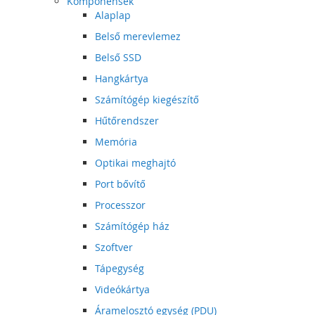
Komponensek
Alaplap
Belső merevlemez
Belső SSD
Hangkártya
Számítógép kiegészítő
Hűtőrendszer
Memória
Optikai meghajtó
Port bővítő
Processzor
Számítógép ház
Szoftver
Tápegység
Videókártya
Áramelosztó egység (PDU)