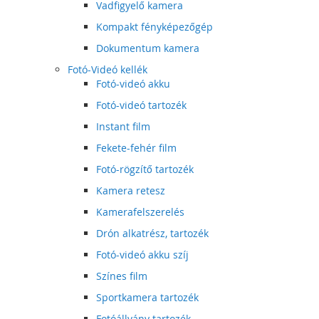
Vadfigyelő kamera
Kompakt fényképezőgép
Dokumentum kamera
Fotó-Videó kellék
Fotó-videó akku
Fotó-videó tartozék
Instant film
Fekete-fehér film
Fotó-rögzítő tartozék
Kamera retesz
Kamerafelszerelés
Drón alkatrész, tartozék
Fotó-videó akku szíj
Színes film
Sportkamera tartozék
Fotóállvány tartozék