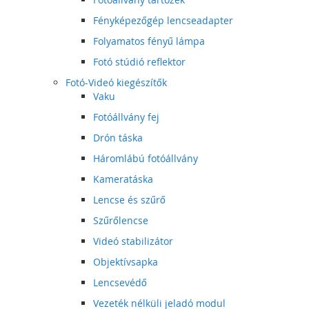
Fényképezőgép lencseadapter
Folyamatos fényű lámpa
Fotó stúdió reflektor
Fotó-Videó kiegészítők
Vaku
Fotóállvány fej
Drón táska
Háromlábú fotóállvány
Kameratáska
Lencse és szűrő
Szűrőlencse
Videó stabilizátor
Objektívsapka
Lencsevédő
Vezeték nélküli jeladó modul