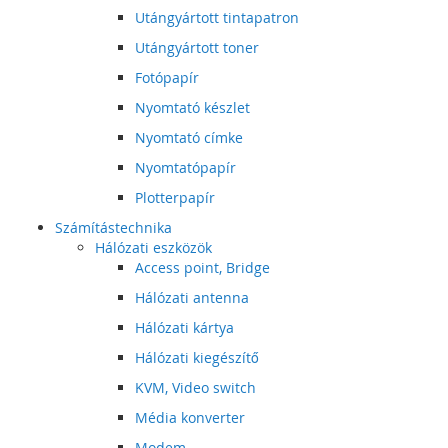
Utángyártott tintapatron
Utángyártott toner
Fotópapír
Nyomtató készlet
Nyomtató címke
Nyomtatópapír
Plotterpapír
Számítástechnika
Hálózati eszközök
Access point, Bridge
Hálózati antenna
Hálózati kártya
Hálózati kiegészítő
KVM, Video switch
Média konverter
Modem