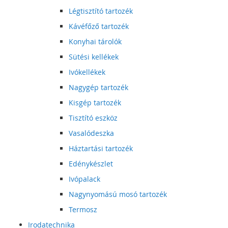
Légtisztító tartozék
Kávéfőző tartozék
Konyhai tárolók
Sütési kellékek
Ivókellékek
Nagygép tartozék
Kisgép tartozék
Tisztító eszköz
Vasalódeszka
Háztartási tartozék
Edénykészlet
Ivópalack
Nagynyomású mosó tartozék
Termosz
Irodatechnika