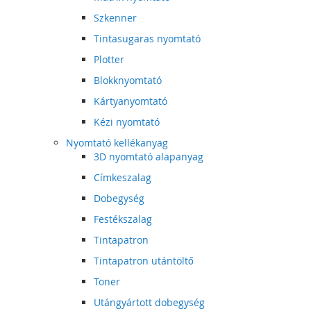
Szkenner
Tintasugaras nyomtató
Plotter
Blokknyomtató
Kártyanyomtató
Kézi nyomtató
Nyomtató kellékanyag
3D nyomtató alapanyag
Címkeszalag
Dobegység
Festékszalag
Tintapatron
Tintapatron utántöltő
Toner
Utángyártott dobegység