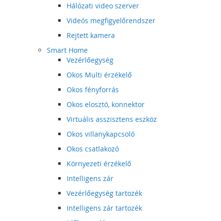
Hálózati video szerver
Videós megfigyelőrendszer
Rejtett kamera
Smart Home
Vezérlőegység
Okos Multi érzékelő
Okos fényforrás
Okos elosztó, konnektor
Virtuális asszisztens eszköz
Okos villanykapcsoló
Okos csatlakozó
Környezeti érzékelő
Intelligens zár
Vezérlőegység tartozék
Intelligens zár tartozék