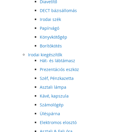
Diavetítő
DECT bázisállomás
Irodai szék
Papírvágó
Könyvkötőgép
Borítókötés
Irodai kiegészítők
Hát- és lábtámasz
Prezentációs eszköz
Széf, Pénzkazetta
Asztali lámpa
Kávé, kapszula
Számológép
Üléspárna
Elektromos elosztó
Asztali & Fali óra