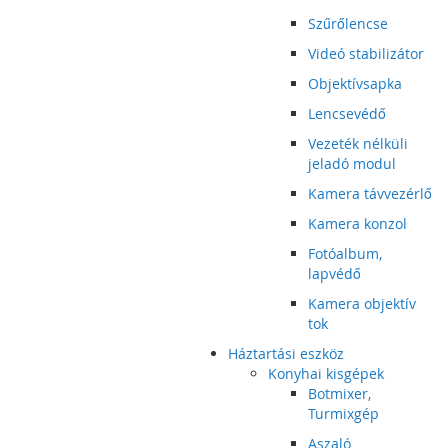
Szűrőlencse
Videó stabilizátor
Objektívsapka
Lencsevédő
Vezeték nélküli
jeladó modul
Kamera távvezérlő
Kamera konzol
Fotóalbum,
lapvédő
Kamera objektív
tok
Háztartási eszköz
Konyhai kisgépek
Botmixer,
Turmixgép
Aszaló