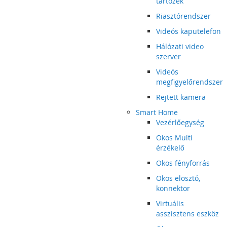
tartozék
Riasztórendszer
Videós kaputelefon
Hálózati video
szerver
Videós
megfigyelőrendszer
Rejtett kamera
Smart Home
Vezérlőegység
Okos Multi
érzékelő
Okos fényforrás
Okos elosztó,
konnektor
Virtuális
asszisztens eszköz