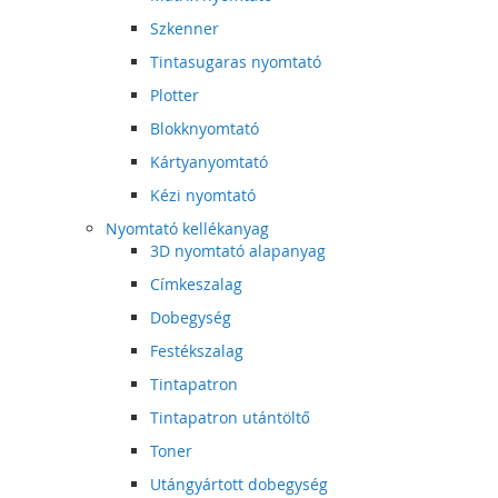
Szkenner
Tintasugaras nyomtató
Plotter
Blokknyomtató
Kártyanyomtató
Kézi nyomtató
Nyomtató kellékanyag
3D nyomtató alapanyag
Címkeszalag
Dobegység
Festékszalag
Tintapatron
Tintapatron utántöltő
Toner
Utángyártott dobegység