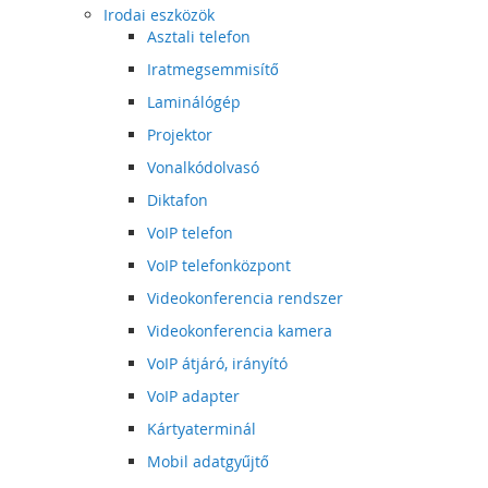
Irodai eszközök
Asztali telefon
Iratmegsemmisítő
Laminálógép
Projektor
Vonalkódolvasó
Diktafon
VoIP telefon
VoIP telefonközpont
Videokonferencia rendszer
Videokonferencia kamera
VoIP átjáró, irányító
VoIP adapter
Kártyaterminál
Mobil adatgyűjtő