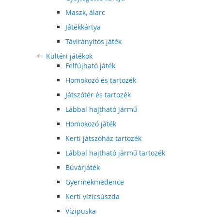
Maszk, álarc
Játékkártya
Távirányítós játék
Kültéri játékok
Felfújható játék
Homokozó és tartozék
Játszótér és tartozék
Lábbal hajtható jármű
Homokozó játék
Kerti játszóház tartozék
Lábbal hajtható jármű tartozék
Búvárjáték
Gyermekmedence
Kerti vízicsúszda
Vízipuska