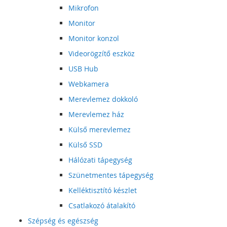
Mikrofon
Monitor
Monitor konzol
Videorögzítő eszköz
USB Hub
Webkamera
Merevlemez dokkoló
Merevlemez ház
Külső merevlemez
Külső SSD
Hálózati tápegység
Szünetmentes tápegység
Kelléktisztító készlet
Csatlakozó átalakító
Szépség és egészség