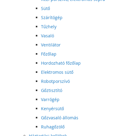
Sütő
Szárítógép
Tűzhely
Vasaló
Ventilátor
Főzőlap
Hordozható főzőlap
Elektromos sütő
Robotporszívó
Gőztisztító
Varrógép
Kenyérsütő
Gőzvasaló állomás
Ruhagőzölő
Háztartási kellékek