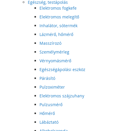
Egészség, testápolás
Elektromos fogkefe
Elektromos melegítő
Inhalátor, sótermék
Lázmérő, hőmérő
Masszírozó
Személymérleg
Vérnyomásmérő
Egészségápolási eszköz
Párásító
Pulzoximéter
Elektromos szájzuhany
Pulzusmérő
Hőmérő
Lábáztató
Alkoholszonda