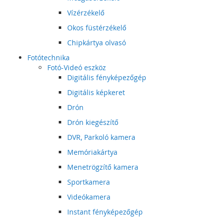
Vízérzékelő
Okos füstérzékelő
Chipkártya olvasó
Fotótechnika
Fotó-Videó eszköz
Digitális fényképezőgép
Digitális képkeret
Drón
Drón kiegészítő
DVR, Parkoló kamera
Memóriakártya
Menetrögzítő kamera
Sportkamera
Videókamera
Instant fényképezőgép