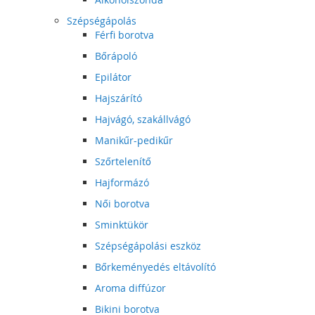
Szépségápolás
Férfi borotva
Bőrápoló
Epilátor
Hajszárító
Hajvágó, szakállvágó
Manikűr-pedikűr
Szőrtelenítő
Hajformázó
Női borotva
Sminktükör
Szépségápolási eszköz
Bőrkeményedés eltávolító
Aroma diffúzor
Bikini borotva