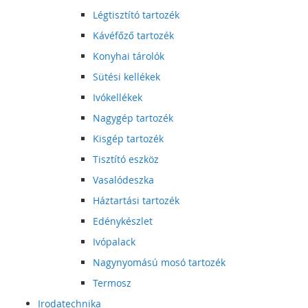
Légtisztító tartozék
Kávéfőző tartozék
Konyhai tárolók
Sütési kellékek
Ivókellékek
Nagygép tartozék
Kisgép tartozék
Tisztító eszköz
Vasalódeszka
Háztartási tartozék
Edénykészlet
Ivópalack
Nagynyomású mosó tartozék
Termosz
Irodatechnika