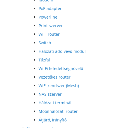
PoE adapter
Powerline
Print szerver
WiFi router
Switch
Hálózati adó-vevő modul
Tűzfal
Wi-Fi lefedettségnövelő
Vezetékes router
WiFi rendszer (Mesh)
NAS szerver
Hálózati terminál
Mobilhálózati router
Átjáró, irányító