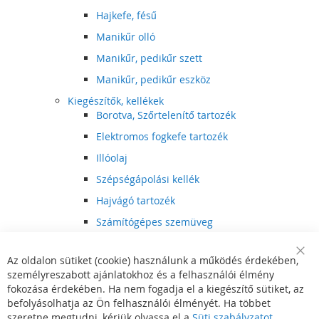
Hajkefe, fésű
Manikűr olló
Manikűr, pedikűr szett
Manikűr, pedikűr eszköz
Kiegészítők, kellékek
Borotva, Szőrtelenítő tartozék
Elektromos fogkefe tartozék
Illóolaj
Szépségápolási kellék
Hajvágó tartozék
Számítógépes szemüveg
Egészségápolási kellék
Az oldalon sütiket (cookie) használunk a működés érdekében,
Hajvágó kiegészítő
Clo
személyreszabott ajánlatokhoz és a felhasználói élmény
Coo
Szórakoztató elektronika
Bar
fokozása érdekében. Ha nem fogadja el a kiegészítő sütiket, az
Multimédia
befolyásolhatja az Ön felhasználói élményét. Ha többet
DVD, BluRay lejátszó
szeretne megtudni, kérjük olvassa el a
Süti szabályzatot