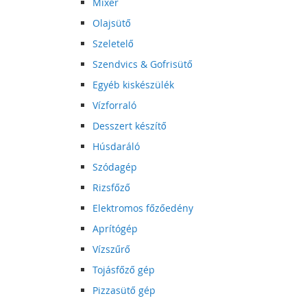
Mixer
Olajsütő
Szeletelő
Szendvics & Gofrisütő
Egyéb kiskészülék
Vízforraló
Desszert készítő
Húsdaráló
Szódagép
Rizsfőző
Elektromos főzőedény
Aprítógép
Vízszűrő
Tojásfőző gép
Pizzasütő gép