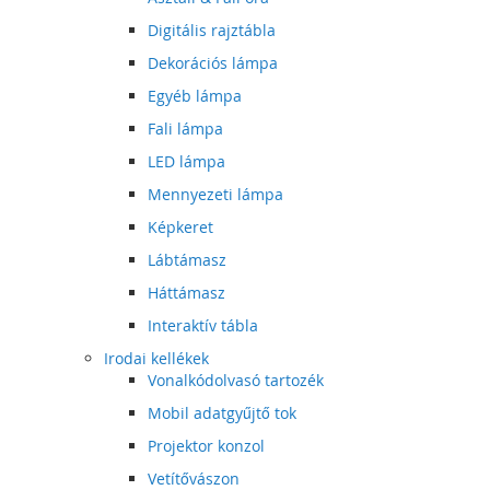
Digitális rajztábla
Dekorációs lámpa
Egyéb lámpa
Fali lámpa
LED lámpa
Mennyezeti lámpa
Képkeret
Lábtámasz
Háttámasz
Interaktív tábla
Irodai kellékek
Vonalkódolvasó tartozék
Mobil adatgyűjtő tok
Projektor konzol
Vetítővászon