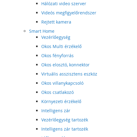
Hálózati video szerver
Videós megfigyelőrendszer
Rejtett kamera
Smart Home
Vezérlőegység
Okos Multi érzékelő
Okos fényforrás
Okos elosztó, konnektor
Virtuális asszisztens eszköz
Okos villanykapcsoló
Okos csatlakozó
Környezeti érzékelő
Intelligens zár
Vezérlőegység tartozék
Intelligens zár tartozék