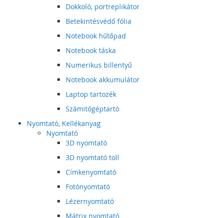
Dokkoló, portreplikátor
Betekintésvédő fólia
Notebook hűtőpad
Notebook táska
Numerikus billentyű
Notebook akkumulátor
Laptop tartozék
Számitógéptartó
Nyomtató, Kellékanyag
Nyomtató
3D nyomtató
3D nyomtató toll
Címkenyomtató
Fotónyomtató
Lézernyomtató
Mátrix nyomtató