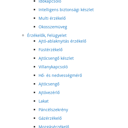
Időkapcsoló
Intelligens biztonsági készlet
Multi érzékelő
Okosszemüveg
Érzékelők, Felügyelet
Ajtó-ablaknyitás érzékelő
Füstérzékelő
Ajtócsengő készlet
Villanykapcsoló
Hő- és nedvességmérő
Ajtócsengő
Ajtóvezérlő
Lakat
Páncélszekrény
Gázérzékelő
Mozgásérzékelő