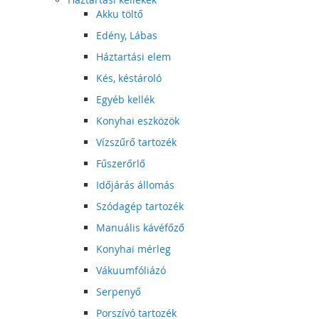
Akku töltő
Edény, Lábas
Háztartási elem
Kés, késtároló
Egyéb kellék
Konyhai eszközök
Vízszűrő tartozék
Fűszerőrlő
Időjárás állomás
Szódagép tartozék
Manuális kávéfőző
Konyhai mérleg
Vákuumfóliázó
Serpenyő
Porszívó tartozék