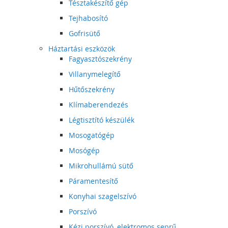
Tésztakészítő gép
Tejhabosító
Gofrisütő
Háztartási eszközök
Fagyasztószekrény
Villanymelegítő
Hűtőszekrény
Klímaberendezés
Légtisztító készülék
Mosogatógép
Mosógép
Mikrohullámú sütő
Páramentesítő
Konyhai szagelszívó
Porszívó
Kézi porszívó, elektromos seprű