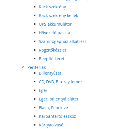
Rack szekrény
Rack szekrény kellék
UPS akkumulátor
Hővezető paszta
Számítógépház alkatrész
Rögzítőkészlet
Beépítő keret
Perifériák
Billentyűzet
CD, DVD, Blu-ray lemez
Egér
Egér, billentyű alátét
Flash, Pendrive
Karbantartó eszköz
Kártyaolvasó