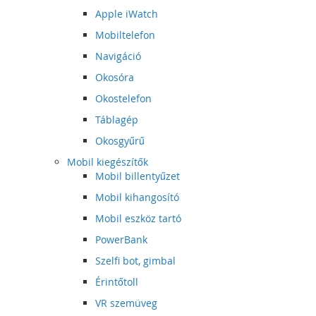
Apple iWatch
Mobiltelefon
Navigáció
Okosóra
Okostelefon
Táblagép
Okosgyűrű
Mobil kiegészítők
Mobil billentyűzet
Mobil kihangosító
Mobil eszköz tartó
PowerBank
Szelfi bot, gimbal
Érintőtoll
VR szemüveg