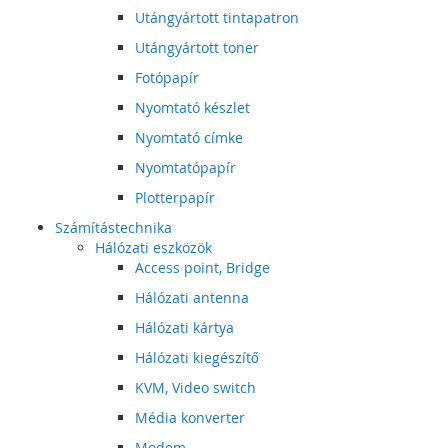
Utángyártott tintapatron
Utángyártott toner
Fotópapír
Nyomtató készlet
Nyomtató címke
Nyomtatópapír
Plotterpapír
Számítástechnika
Hálózati eszközök
Access point, Bridge
Hálózati antenna
Hálózati kártya
Hálózati kiegészítő
KVM, Video switch
Média konverter
Modem