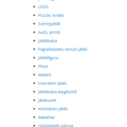
LEGO
Puzzle, kirakó
Szerepjáték
Autó, jármű
Játékbaba
Foglalkoztató, tanuló játék
Játékfigura
Plüss
Makett
Interaktív játék
Játékbaba kiegészítő
Játékszett
Kézműves játék
Babaház
Gyűjtögetős kártya