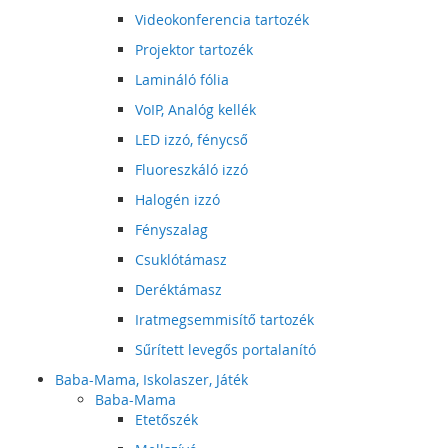
Videokonferencia tartozék
Projektor tartozék
Lamináló fólia
VoIP, Analóg kellék
LED izzó, fénycső
Fluoreszkáló izzó
Halogén izzó
Fényszalag
Csuklótámasz
Deréktámasz
Iratmegsemmisítő tartozék
Sűrített levegős portalanító
Baba-Mama, Iskolaszer, Játék
Baba-Mama
Etetőszék