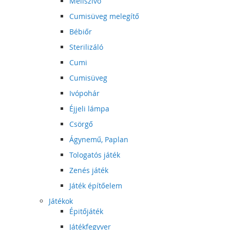
Mellszívó
Cumisüveg melegítő
Bébiőr
Sterilizáló
Cumi
Cumisüveg
Ivópohár
Éjjeli lámpa
Csörgő
Ágynemű, Paplan
Tologatós játék
Zenés játék
Játék építőelem
Játékok
Épitőjáték
Játékfegyver