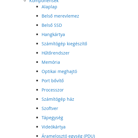
Komponensek
Alaplap
Belső merevlemez
Belső SSD
Hangkártya
Számítógép kiegészítő
Hűtőrendszer
Memória
Optikai meghajtó
Port bővítő
Processzor
Számítógép ház
Szoftver
Tápegység
Videókártya
Áramelosztó egység (PDU)