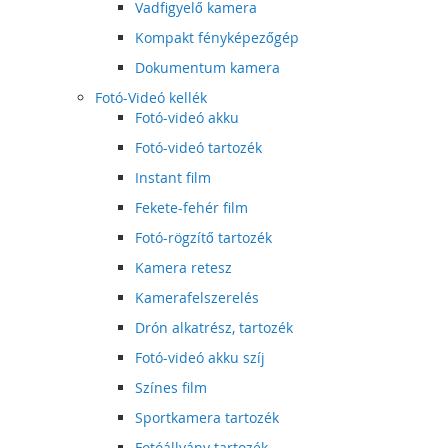
Vadfigyelő kamera
Kompakt fényképezőgép
Dokumentum kamera
Fotó-Videó kellék
Fotó-videó akku
Fotó-videó tartozék
Instant film
Fekete-fehér film
Fotó-rögzítő tartozék
Kamera retesz
Kamerafelszerelés
Drón alkatrész, tartozék
Fotó-videó akku szíj
Színes film
Sportkamera tartozék
Fotóállvány tartozék