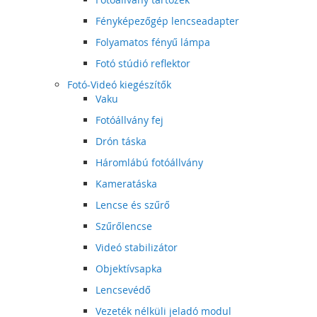
Fényképezőgép lencseadapter
Folyamatos fényű lámpa
Fotó stúdió reflektor
Fotó-Videó kiegészítők
Vaku
Fotóállvány fej
Drón táska
Háromlábú fotóállvány
Kameratáska
Lencse és szűrő
Szűrőlencse
Videó stabilizátor
Objektívsapka
Lencsevédő
Vezeték nélküli jeladó modul