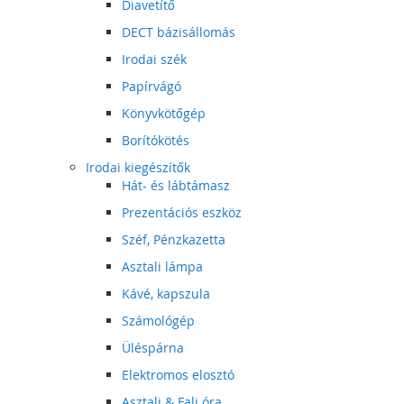
Diavetítő
DECT bázisállomás
Irodai szék
Papírvágó
Könyvkötőgép
Borítókötés
Irodai kiegészítők
Hát- és lábtámasz
Prezentációs eszköz
Széf, Pénzkazetta
Asztali lámpa
Kávé, kapszula
Számológép
Üléspárna
Elektromos elosztó
Asztali & Fali óra