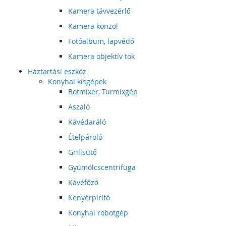
Kamera távvezérlő
Kamera konzol
Fotóalbum, lapvédő
Kamera objektív tok
Háztartási eszköz
Konyhai kisgépek
Botmixer, Turmixgép
Aszaló
Kávédaráló
Ételpároló
Grillsütő
Gyümölcscentrifuga
Kávéfőző
Kenyérpirító
Konyhai robotgép