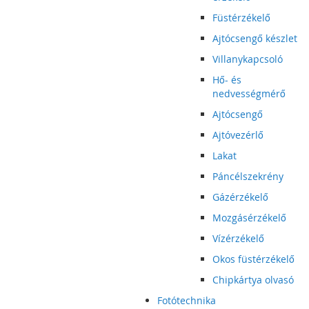
Füstérzékelő
Ajtócsengő készlet
Villanykapcsoló
Hő- és
nedvességmérő
Ajtócsengő
Ajtóvezérlő
Lakat
Páncélszekrény
Gázérzékelő
Mozgásérzékelő
Vízérzékelő
Okos füstérzékelő
Chipkártya olvasó
Fotótechnika