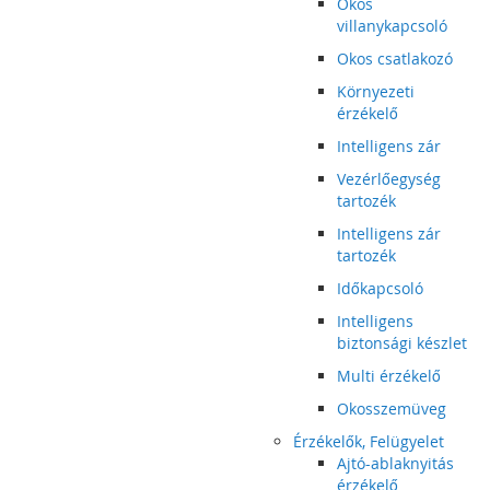
Okos
villanykapcsoló
Okos csatlakozó
Környezeti
érzékelő
Intelligens zár
Vezérlőegység
tartozék
Intelligens zár
tartozék
Időkapcsoló
Intelligens
biztonsági készlet
Multi érzékelő
Okosszemüveg
Érzékelők, Felügyelet
Ajtó-ablaknyitás
érzékelő