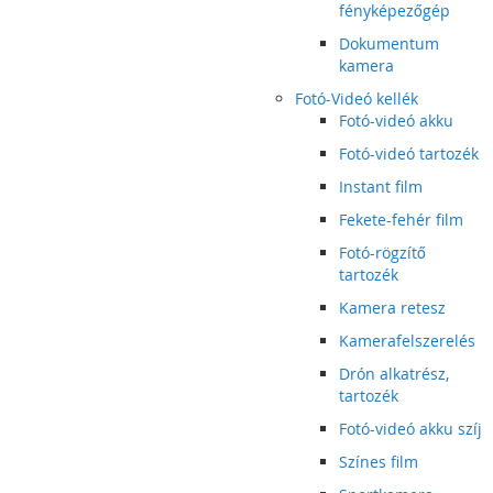
fényképezőgép
Dokumentum
kamera
Fotó-Videó kellék
Fotó-videó akku
Fotó-videó tartozék
Instant film
Fekete-fehér film
Fotó-rögzítő
tartozék
Kamera retesz
Kamerafelszerelés
Drón alkatrész,
tartozék
Fotó-videó akku szíj
Színes film