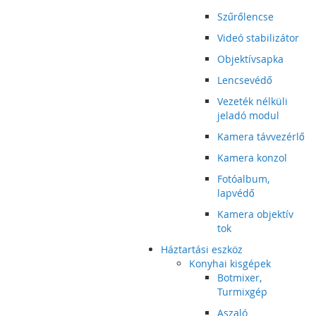
Szűrőlencse
Videó stabilizátor
Objektívsapka
Lencsevédő
Vezeték nélküli
jeladó modul
Kamera távvezérlő
Kamera konzol
Fotóalbum,
lapvédő
Kamera objektív
tok
Háztartási eszköz
Konyhai kisgépek
Botmixer,
Turmixgép
Aszaló