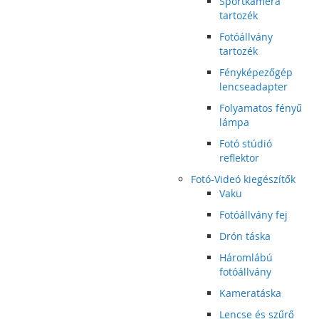
Sportkamera
tartozék
Fotóállvány
tartozék
Fényképezőgép
lencseadapter
Folyamatos fényű
lámpa
Fotó stúdió
reflektor
Fotó-Videó kiegészítők
Vaku
Fotóállvány fej
Drón táska
Háromlábú
fotóállvány
Kameratáska
Lencse és szűrő