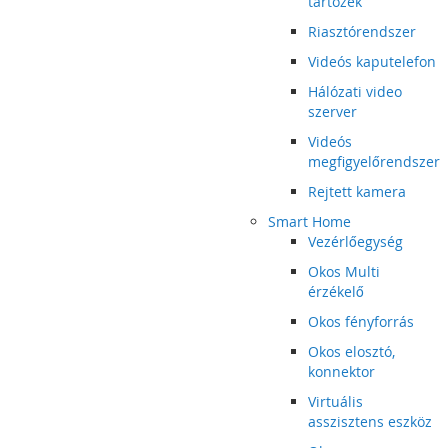
tartozék
Riasztórendszer
Videós kaputelefon
Hálózati video
szerver
Videós
megfigyelőrendszer
Rejtett kamera
Smart Home
Vezérlőegység
Okos Multi
érzékelő
Okos fényforrás
Okos elosztó,
konnektor
Virtuális
asszisztens eszköz