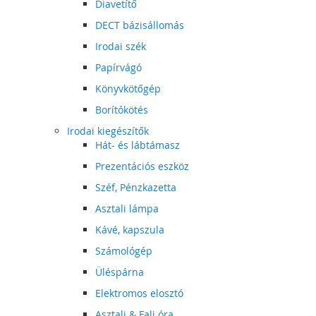
Diavetítő
DECT bázisállomás
Irodai szék
Papírvágó
Könyvkötőgép
Borítókötés
Irodai kiegészítők
Hát- és lábtámasz
Prezentációs eszköz
Széf, Pénzkazetta
Asztali lámpa
Kávé, kapszula
Számológép
Üléspárna
Elektromos elosztó
Asztali & Fali óra