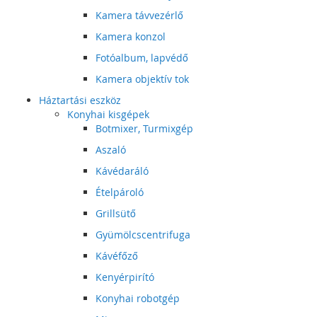
Kamera távvezérlő
Kamera konzol
Fotóalbum, lapvédő
Kamera objektív tok
Háztartási eszköz
Konyhai kisgépek
Botmixer, Turmixgép
Aszaló
Kávédaráló
Ételpároló
Grillsütő
Gyümölcscentrifuga
Kávéfőző
Kenyérpirító
Konyhai robotgép