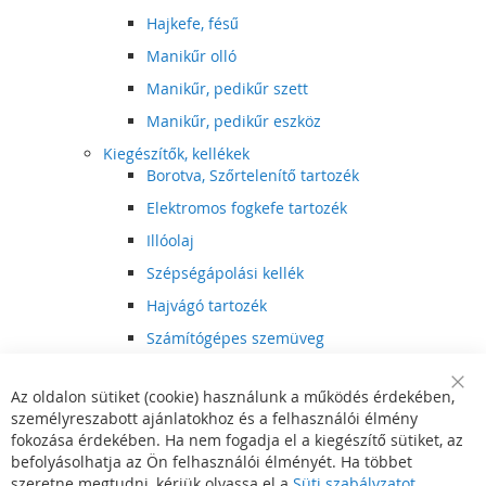
Hajkefe, fésű
Manikűr olló
Manikűr, pedikűr szett
Manikűr, pedikűr eszköz
Kiegészítők, kellékek
Borotva, Szőrtelenítő tartozék
Elektromos fogkefe tartozék
Illóolaj
Szépségápolási kellék
Hajvágó tartozék
Számítógépes szemüveg
Egészségápolási kellék
Az oldalon sütiket (cookie) használunk a működés érdekében,
Hajvágó kiegészítő
Clo
személyreszabott ajánlatokhoz és a felhasználói élmény
Coo
Szórakoztató elektronika
Bar
fokozása érdekében. Ha nem fogadja el a kiegészítő sütiket, az
Multimédia
befolyásolhatja az Ön felhasználói élményét. Ha többet
DVD, BluRay lejátszó
szeretne megtudni, kérjük olvassa el a
Süti szabályzatot