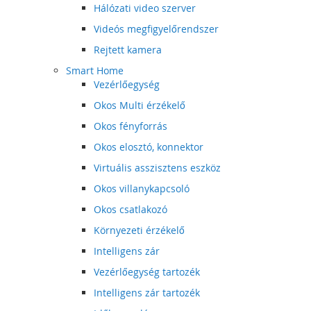
Hálózati video szerver
Videós megfigyelőrendszer
Rejtett kamera
Smart Home
Vezérlőegység
Okos Multi érzékelő
Okos fényforrás
Okos elosztó, konnektor
Virtuális asszisztens eszköz
Okos villanykapcsoló
Okos csatlakozó
Környezeti érzékelő
Intelligens zár
Vezérlőegység tartozék
Intelligens zár tartozék