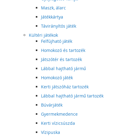
Maszk, álarc
Játékkártya
Távirányítós játék
Kültéri játékok
Felfújható játék
Homokozó és tartozék
Játszótér és tartozék
Lábbal hajtható jármű
Homokozó játék
Kerti játszóház tartozék
Lábbal hajtható jármű tartozék
Búvárjáték
Gyermekmedence
Kerti vízicsúszda
Vízipuska