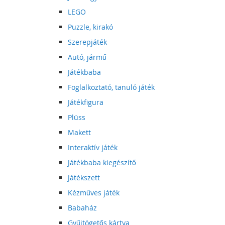
LEGO
Puzzle, kirakó
Szerepjáték
Autó, jármű
Játékbaba
Foglalkoztató, tanuló játék
Játékfigura
Plüss
Makett
Interaktív játék
Játékbaba kiegészítő
Játékszett
Kézműves játék
Babaház
Gyűjtögetős kártya