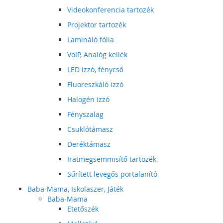
Videokonferencia tartozék
Projektor tartozék
Lamináló fólia
VoIP, Analóg kellék
LED izzó, fénycső
Fluoreszkáló izzó
Halogén izzó
Fényszalag
Csuklótámasz
Deréktámasz
Iratmegsemmisítő tartozék
Sűrített levegős portalanító
Baba-Mama, Iskolaszer, Játék
Baba-Mama
Etetőszék