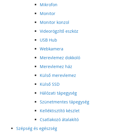
Mikrofon
Monitor
Monitor konzol
Videorögzítő eszköz
USB Hub
Webkamera
Merevlemez dokkoló
Merevlemez ház
Külső merevlemez
Külső SSD
Hálózati tápegység
Szünetmentes tápegység
Kelléktisztító készlet
Csatlakozó átalakító
Szépség és egészség