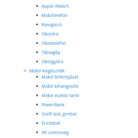
Apple iWatch
Mobiltelefon
Navigáció
Okosóra
Okostelefon
Táblagép
Okosgyűrű
Mobil kiegészítők
Mobil billentyűzet
Mobil kihangosító
Mobil eszköz tartó
PowerBank
Szelfi bot, gimbal
Érintőtoll
VR szemüveg