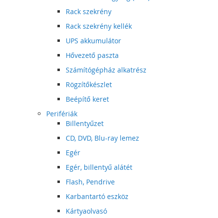
Rack szekrény
Rack szekrény kellék
UPS akkumulátor
Hővezető paszta
Számítógépház alkatrész
Rögzítőkészlet
Beépítő keret
Perifériák
Billentyűzet
CD, DVD, Blu-ray lemez
Egér
Egér, billentyű alátét
Flash, Pendrive
Karbantartó eszköz
Kártyaolvasó