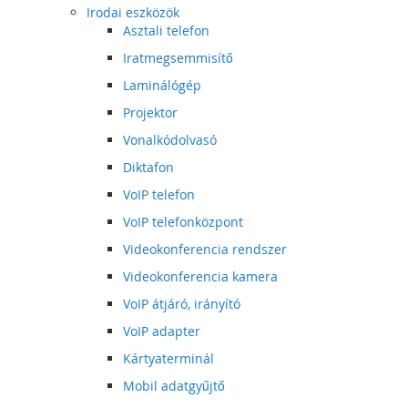
Irodai eszközök
Asztali telefon
Iratmegsemmisítő
Laminálógép
Projektor
Vonalkódolvasó
Diktafon
VoIP telefon
VoIP telefonközpont
Videokonferencia rendszer
Videokonferencia kamera
VoIP átjáró, irányító
VoIP adapter
Kártyaterminál
Mobil adatgyűjtő