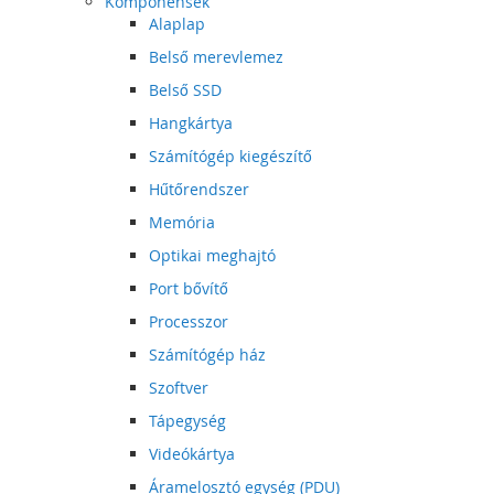
Komponensek
Alaplap
Belső merevlemez
Belső SSD
Hangkártya
Számítógép kiegészítő
Hűtőrendszer
Memória
Optikai meghajtó
Port bővítő
Processzor
Számítógép ház
Szoftver
Tápegység
Videókártya
Áramelosztó egység (PDU)