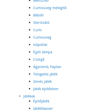
Mellszívó
Cumisüveg melegítő
Bébiőr
Sterilizáló
Cumi
Cumisüveg
Ivópohár
Éjjeli lámpa
Csörgő
Ágynemű, Paplan
Tologatós játék
Zenés játék
Játék építőelem
Játékok
Épitőjáték
Játékfegyver