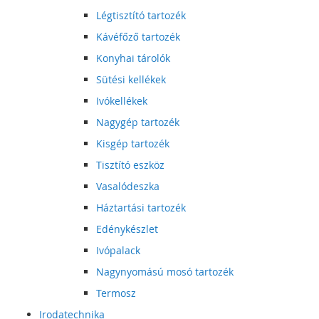
Légtisztító tartozék
Kávéfőző tartozék
Konyhai tárolók
Sütési kellékek
Ivókellékek
Nagygép tartozék
Kisgép tartozék
Tisztító eszköz
Vasalódeszka
Háztartási tartozék
Edénykészlet
Ivópalack
Nagynyomású mosó tartozék
Termosz
Irodatechnika