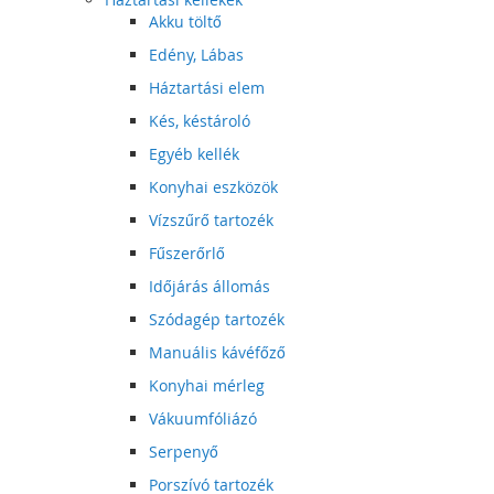
Akku töltő
Edény, Lábas
Háztartási elem
Kés, késtároló
Egyéb kellék
Konyhai eszközök
Vízszűrő tartozék
Fűszerőrlő
Időjárás állomás
Szódagép tartozék
Manuális kávéfőző
Konyhai mérleg
Vákuumfóliázó
Serpenyő
Porszívó tartozék