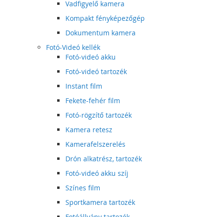
Vadfigyelő kamera
Kompakt fényképezőgép
Dokumentum kamera
Fotó-Videó kellék
Fotó-videó akku
Fotó-videó tartozék
Instant film
Fekete-fehér film
Fotó-rögzítő tartozék
Kamera retesz
Kamerafelszerelés
Drón alkatrész, tartozék
Fotó-videó akku szíj
Színes film
Sportkamera tartozék
Fotóállvány tartozék