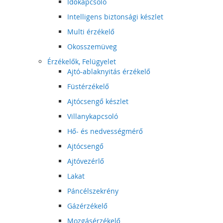
Időkapcsoló
Intelligens biztonsági készlet
Multi érzékelő
Okosszemüveg
Érzékelők, Felügyelet
Ajtó-ablaknyitás érzékelő
Füstérzékelő
Ajtócsengő készlet
Villanykapcsoló
Hő- és nedvességmérő
Ajtócsengő
Ajtóvezérlő
Lakat
Páncélszekrény
Gázérzékelő
Mozgásérzékelő