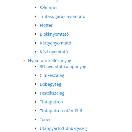
Szkenner
Tintasugaras nyomtató
Plotter
Blokknyomtató
Kártyanyomtató
Kézi nyomtató
Nyomtató kellékanyag
3D nyomtató alapanyag
Címkeszalag
Dobegység
Festékszalag
Tintapatron
Tintapatron utántöltő
Toner
Utángyártott dobegység