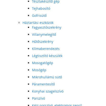
Tésztakészítő gép
Tejhabosító
Gofrisütő
Háztartási eszközök
Fagyasztószekrény
Villanymelegítő
Hűtőszekrény
Klímaberendezés
Légtisztító készülék
Mosogatógép
Mosógép
Mikrohullámú sütő
Páramentesítő
Konyhai szagelszívó
Porszívó
Kézi porszívó, elektromos seprű