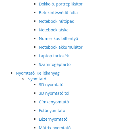
Dokkoló, portreplikátor
Betekintésvédő fólia
Notebook hűtőpad
Notebook táska
Numerikus billentyű
Notebook akkumulátor
Laptop tartozék
Számitógéptartó
Nyomtató, Kellékanyag
Nyomtató
3D nyomtató
3D nyomtató toll
Címkenyomtató
Fotónyomtató
Lézernyomtató
Mátrix nyomtató