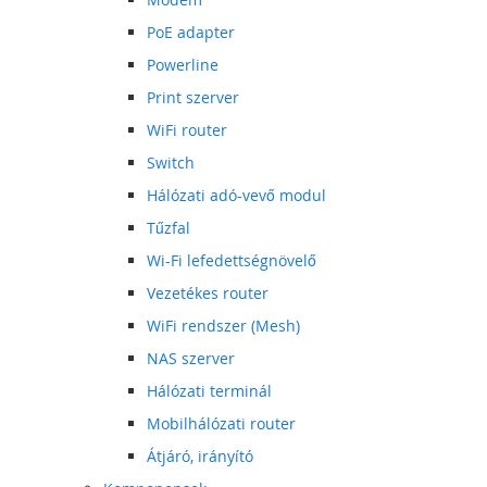
PoE adapter
Powerline
Print szerver
WiFi router
Switch
Hálózati adó-vevő modul
Tűzfal
Wi-Fi lefedettségnövelő
Vezetékes router
WiFi rendszer (Mesh)
NAS szerver
Hálózati terminál
Mobilhálózati router
Átjáró, irányító