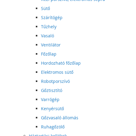
Sütő
Szárítógép
Tűzhely
Vasaló
Ventilátor
Főzőlap
Hordozható főzőlap
Elektromos sütő
Robotporszívó
Gőztisztító
Varrógép
Kenyérsütő
Gőzvasaló állomás
Ruhagőzölő
Háztartási kellékek