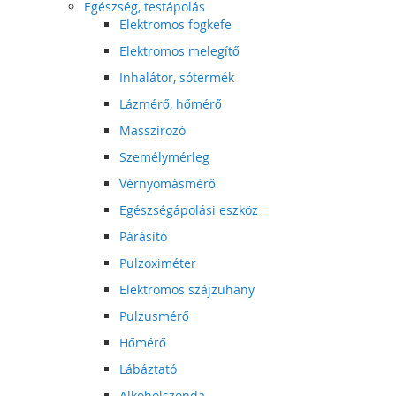
Egészség, testápolás
Elektromos fogkefe
Elektromos melegítő
Inhalátor, sótermék
Lázmérő, hőmérő
Masszírozó
Személymérleg
Vérnyomásmérő
Egészségápolási eszköz
Párásító
Pulzoximéter
Elektromos szájzuhany
Pulzusmérő
Hőmérő
Lábáztató
Alkoholszonda