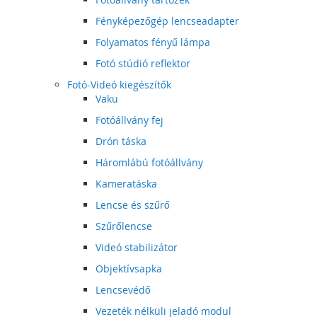
Fényképezőgép lencseadapter
Folyamatos fényű lámpa
Fotó stúdió reflektor
Fotó-Videó kiegészítők
Vaku
Fotóállvány fej
Drón táska
Háromlábú fotóállvány
Kameratáska
Lencse és szűrő
Szűrőlencse
Videó stabilizátor
Objektívsapka
Lencsevédő
Vezeték nélküli jeladó modul