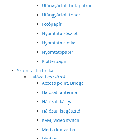
Utángyártott tintapatron
Utángyártott toner
Fotópapír
Nyomtató készlet
Nyomtató címke
Nyomtatópapír
Plotterpapír
Számítástechnika
Hálózati eszközök
Access point, Bridge
Hálózati antenna
Hálózati kártya
Hálózati kiegészítő
KVM, Video switch
Média konverter
Modem