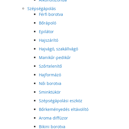
Szépségápolás
Férfi borotva
Bőrápoló
Epilátor
Hajszárító
Hajvágó, szakállvágó
Manikűr-pedikűr
Szőrtelenítő
Hajformázó
Női borotva
Sminktükör
Szépségápolási eszköz
Bőrkeményedés eltávolító
Aroma diffúzor
Bikini borotva