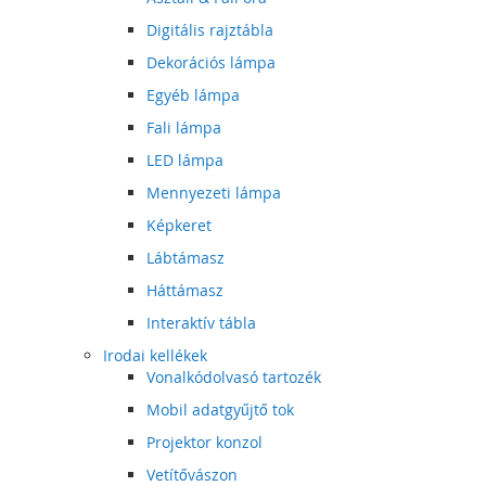
Digitális rajztábla
Dekorációs lámpa
Egyéb lámpa
Fali lámpa
LED lámpa
Mennyezeti lámpa
Képkeret
Lábtámasz
Háttámasz
Interaktív tábla
Irodai kellékek
Vonalkódolvasó tartozék
Mobil adatgyűjtő tok
Projektor konzol
Vetítővászon