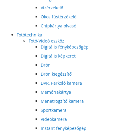
Vízérzékelő
Okos füstérzékelő
Chipkártya olvasó
Fotótechnika
Fotó-Videó eszköz
Digitális fényképezőgép
Digitális képkeret
Drón
Drón kiegészítő
DVR, Parkoló kamera
Memóriakártya
Menetrögzítő kamera
Sportkamera
Videókamera
Instant fényképezőgép