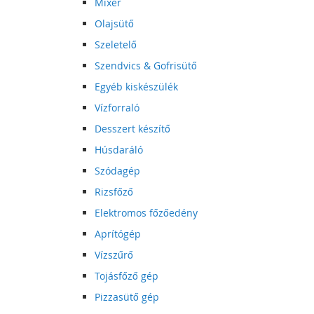
Mixer
Olajsütő
Szeletelő
Szendvics & Gofrisütő
Egyéb kiskészülék
Vízforraló
Desszert készítő
Húsdaráló
Szódagép
Rizsfőző
Elektromos főzőedény
Aprítógép
Vízszűrő
Tojásfőző gép
Pizzasütő gép