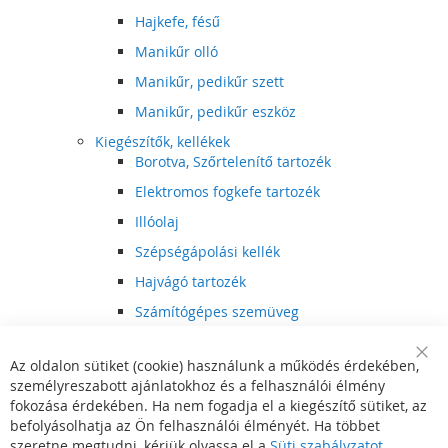
Hajkefe, fésű
Manikűr olló
Manikűr, pedikűr szett
Manikűr, pedikűr eszköz
Kiegészítők, kellékek
Borotva, Szőrtelenítő tartozék
Elektromos fogkefe tartozék
Illóolaj
Szépségápolási kellék
Hajvágó tartozék
Számítógépes szemüveg
Egészségápolási kellék
Az oldalon sütiket (cookie) használunk a működés érdekében,
Hajvágó kiegészítő
Clo
személyreszabott ajánlatokhoz és a felhasználói élmény
Coo
Szórakoztató elektronika
Bar
fokozása érdekében. Ha nem fogadja el a kiegészítő sütiket, az
Multimédia
befolyásolhatja az Ön felhasználói élményét. Ha többet
DVD, BluRay lejátszó
szeretne megtudni, kérjük olvassa el a
Süti szabályzatot