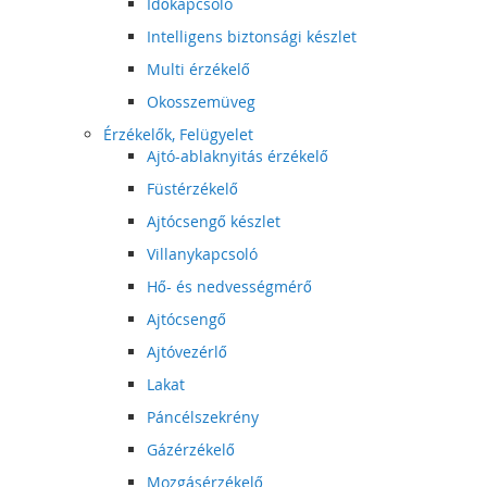
Időkapcsoló
Intelligens biztonsági készlet
Multi érzékelő
Okosszemüveg
Érzékelők, Felügyelet
Ajtó-ablaknyitás érzékelő
Füstérzékelő
Ajtócsengő készlet
Villanykapcsoló
Hő- és nedvességmérő
Ajtócsengő
Ajtóvezérlő
Lakat
Páncélszekrény
Gázérzékelő
Mozgásérzékelő