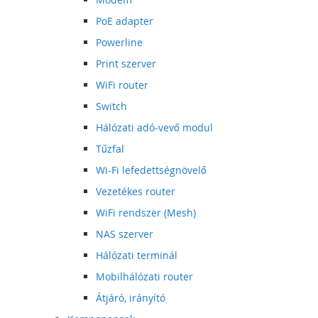
PoE adapter
Powerline
Print szerver
WiFi router
Switch
Hálózati adó-vevő modul
Tűzfal
Wi-Fi lefedettségnövelő
Vezetékes router
WiFi rendszer (Mesh)
NAS szerver
Hálózati terminál
Mobilhálózati router
Átjáró, irányító