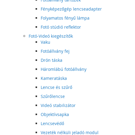
Fényképezőgép lencseadapter
Folyamatos fényű lámpa
Fotó stúdió reflektor
Fotó-Videó kiegészítők
Vaku
Fotóállvány fej
Drón táska
Háromlábú fotóállvány
Kameratáska
Lencse és szűrő
Szűrőlencse
Videó stabilizátor
Objektívsapka
Lencsevédő
Vezeték nélküli jeladó modul