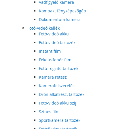
Vadfigyelő kamera
Kompakt fényképezőgép
Dokumentum kamera
Fotó-Videó kellék
Fotó-videó akku
Fotó-videó tartozék
Instant film
Fekete-fehér film
Fotó-rögzítő tartozék
Kamera retesz
Kamerafelszerelés
Drón alkatrész, tartozék
Fotó-videó akku szíj
Színes film
Sportkamera tartozék
Fotóállvány tartozék