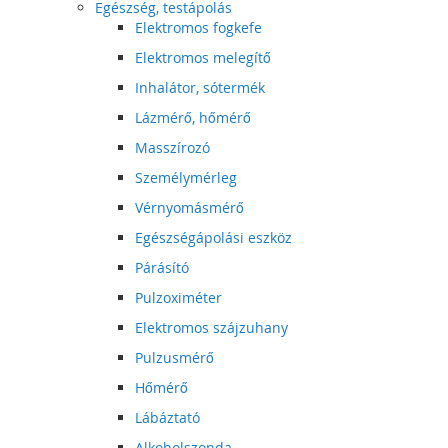
Egészség, testápolás
Elektromos fogkefe
Elektromos melegítő
Inhalátor, sótermék
Lázmérő, hőmérő
Masszírozó
Személymérleg
Vérnyomásmérő
Egészségápolási eszköz
Párásító
Pulzoximéter
Elektromos szájzuhany
Pulzusmérő
Hőmérő
Lábáztató
Alkoholszonda