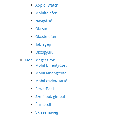
Apple iWatch
Mobiltelefon
Navigáció
Okosóra
Okostelefon
Táblagép
Okosgyűrű
Mobil kiegészítők
Mobil billentyűzet
Mobil kihangosító
Mobil eszköz tartó
PowerBank
Szelfi bot, gimbal
Érintőtoll
VR szemüveg