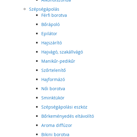
Szépségápolás
Férfi borotva
Bőrápoló
Epilátor
Hajszárító
Hajvágó, szakállvágó
Manikűr-pedikűr
Szőrtelenítő
Hajformázó
Női borotva
Sminktükör
Szépségápolási eszköz
Bőrkeményedés eltávolító
Aroma diffúzor
Bikini borotva