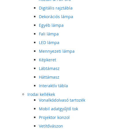
Digitális rajztábla
Dekorációs lámpa
Egyéb lámpa
Fali lámpa
LED lámpa
Mennyezeti lámpa
Képkeret
Lábtámasz
Háttámasz
Interaktív tábla
Irodai kellékek
Vonalkódolvasó tartozék
Mobil adatgyűjtő tok
Projektor konzol
Vetítővászon