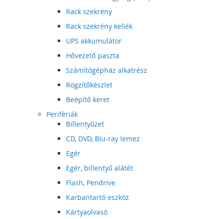
Rack szekrény
Rack szekrény kellék
UPS akkumulátor
Hővezető paszta
Számítógépház alkatrész
Rögzítőkészlet
Beépítő keret
Perifériák
Billentyűzet
CD, DVD, Blu-ray lemez
Egér
Egér, billentyű alátét
Flash, Pendrive
Karbantartó eszköz
Kártyaolvasó