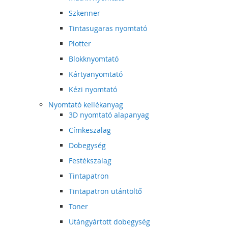
Szkenner
Tintasugaras nyomtató
Plotter
Blokknyomtató
Kártyanyomtató
Kézi nyomtató
Nyomtató kellékanyag
3D nyomtató alapanyag
Címkeszalag
Dobegység
Festékszalag
Tintapatron
Tintapatron utántöltő
Toner
Utángyártott dobegység