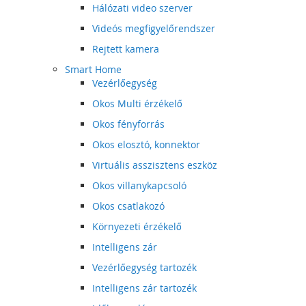
Hálózati video szerver
Videós megfigyelőrendszer
Rejtett kamera
Smart Home
Vezérlőegység
Okos Multi érzékelő
Okos fényforrás
Okos elosztó, konnektor
Virtuális asszisztens eszköz
Okos villanykapcsoló
Okos csatlakozó
Környezeti érzékelő
Intelligens zár
Vezérlőegység tartozék
Intelligens zár tartozék