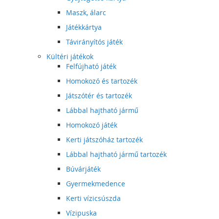
Maszk, álarc
Játékkártya
Távirányítós játék
Kültéri játékok
Felfújható játék
Homokozó és tartozék
Játszótér és tartozék
Lábbal hajtható jármű
Homokozó játék
Kerti játszóház tartozék
Lábbal hajtható jármű tartozék
Búvárjáték
Gyermekmedence
Kerti vízicsúszda
Vízipuska