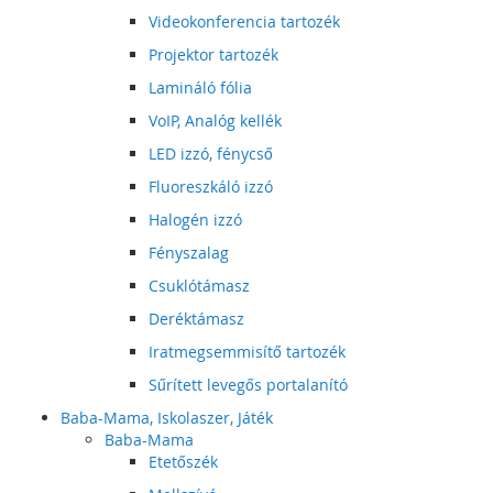
Videokonferencia tartozék
Projektor tartozék
Lamináló fólia
VoIP, Analóg kellék
LED izzó, fénycső
Fluoreszkáló izzó
Halogén izzó
Fényszalag
Csuklótámasz
Deréktámasz
Iratmegsemmisítő tartozék
Sűrített levegős portalanító
Baba-Mama, Iskolaszer, Játék
Baba-Mama
Etetőszék