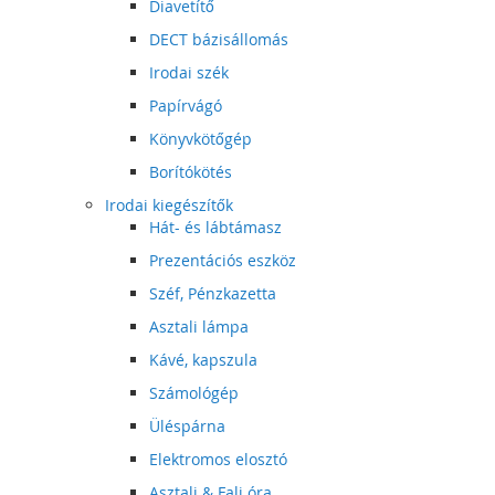
Diavetítő
DECT bázisállomás
Irodai szék
Papírvágó
Könyvkötőgép
Borítókötés
Irodai kiegészítők
Hát- és lábtámasz
Prezentációs eszköz
Széf, Pénzkazetta
Asztali lámpa
Kávé, kapszula
Számológép
Üléspárna
Elektromos elosztó
Asztali & Fali óra