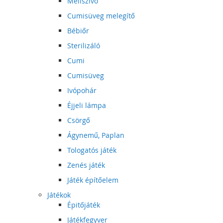
Mellszívó
Cumisüveg melegítő
Bébiőr
Sterilizáló
Cumi
Cumisüveg
Ivópohár
Éjjeli lámpa
Csörgő
Ágynemű, Paplan
Tologatós játék
Zenés játék
Játék építőelem
Játékok
Épitőjáték
Játékfegyver