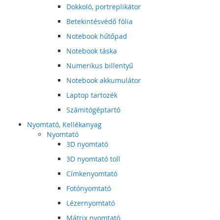
Dokkoló, portreplikátor
Betekintésvédő fólia
Notebook hűtőpad
Notebook táska
Numerikus billentyű
Notebook akkumulátor
Laptop tartozék
Számitógéptartó
Nyomtató, Kellékanyag
Nyomtató
3D nyomtató
3D nyomtató toll
Címkenyomtató
Fotónyomtató
Lézernyomtató
Mátrix nyomtató