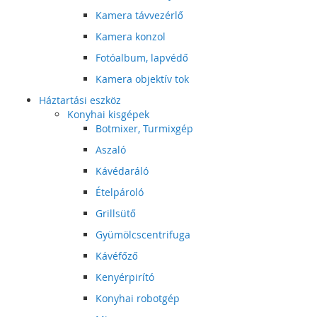
Kamera távvezérlő
Kamera konzol
Fotóalbum, lapvédő
Kamera objektív tok
Háztartási eszköz
Konyhai kisgépek
Botmixer, Turmixgép
Aszaló
Kávédaráló
Ételpároló
Grillsütő
Gyümölcscentrifuga
Kávéfőző
Kenyérpirító
Konyhai robotgép