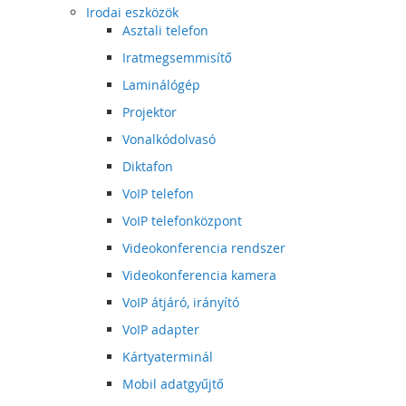
Irodai eszközök
Asztali telefon
Iratmegsemmisítő
Laminálógép
Projektor
Vonalkódolvasó
Diktafon
VoIP telefon
VoIP telefonközpont
Videokonferencia rendszer
Videokonferencia kamera
VoIP átjáró, irányító
VoIP adapter
Kártyaterminál
Mobil adatgyűjtő