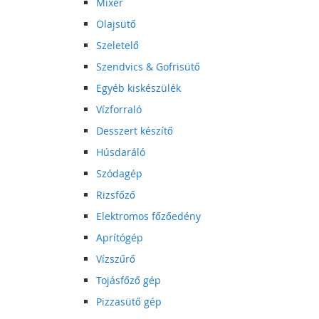
Mixer
Olajsütő
Szeletelő
Szendvics & Gofrisütő
Egyéb kiskészülék
Vízforraló
Desszert készítő
Húsdaráló
Szódagép
Rizsfőző
Elektromos főzőedény
Aprítógép
Vízszűrő
Tojásfőző gép
Pizzasütő gép