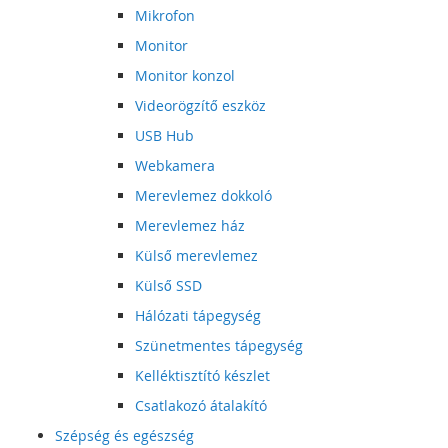
Mikrofon
Monitor
Monitor konzol
Videorögzítő eszköz
USB Hub
Webkamera
Merevlemez dokkoló
Merevlemez ház
Külső merevlemez
Külső SSD
Hálózati tápegység
Szünetmentes tápegység
Kelléktisztító készlet
Csatlakozó átalakító
Szépség és egészség