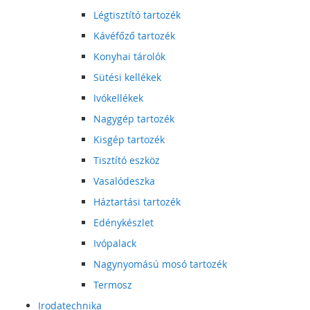
Légtisztító tartozék
Kávéfőző tartozék
Konyhai tárolók
Sütési kellékek
Ivókellékek
Nagygép tartozék
Kisgép tartozék
Tisztító eszköz
Vasalódeszka
Háztartási tartozék
Edénykészlet
Ivópalack
Nagynyomású mosó tartozék
Termosz
Irodatechnika