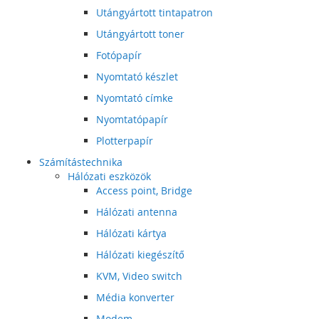
Utángyártott tintapatron
Utángyártott toner
Fotópapír
Nyomtató készlet
Nyomtató címke
Nyomtatópapír
Plotterpapír
Számítástechnika
Hálózati eszközök
Access point, Bridge
Hálózati antenna
Hálózati kártya
Hálózati kiegészítő
KVM, Video switch
Média konverter
Modem