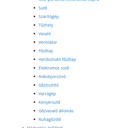
Sütő
Szárítógép
Tűzhely
Vasaló
Ventilátor
Főzőlap
Hordozható főzőlap
Elektromos sütő
Robotporszívó
Gőztisztító
Varrógép
Kenyérsütő
Gőzvasaló állomás
Ruhagőzölő
Háztartási kellékek