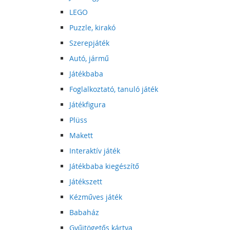
LEGO
Puzzle, kirakó
Szerepjáték
Autó, jármű
Játékbaba
Foglalkoztató, tanuló játék
Játékfigura
Plüss
Makett
Interaktív játék
Játékbaba kiegészítő
Játékszett
Kézműves játék
Babaház
Gyűjtögetős kártya