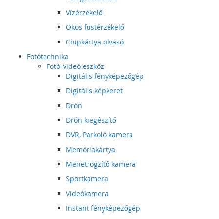
Vízérzékelő
Okos füstérzékelő
Chipkártya olvasó
Fotótechnika
Fotó-Videó eszköz
Digitális fényképezőgép
Digitális képkeret
Drón
Drón kiegészítő
DVR, Parkoló kamera
Memóriakártya
Menetrögzítő kamera
Sportkamera
Videókamera
Instant fényképezőgép