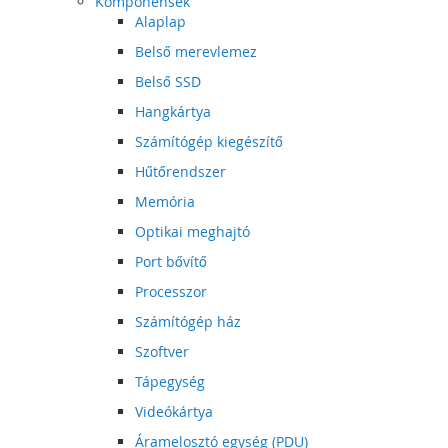
Komponensek
Alaplap
Belső merevlemez
Belső SSD
Hangkártya
Számítógép kiegészítő
Hűtőrendszer
Memória
Optikai meghajtó
Port bővítő
Processzor
Számítógép ház
Szoftver
Tápegység
Videókártya
Áramelosztó egység (PDU)