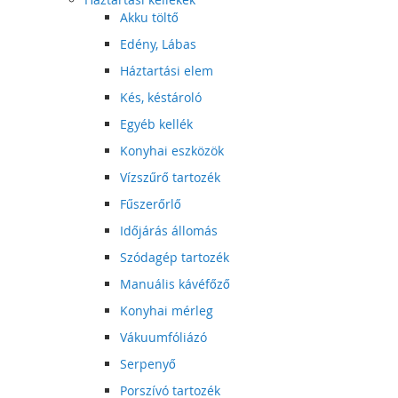
Akku töltő
Edény, Lábas
Háztartási elem
Kés, késtároló
Egyéb kellék
Konyhai eszközök
Vízszűrő tartozék
Fűszerőrlő
Időjárás állomás
Szódagép tartozék
Manuális kávéfőző
Konyhai mérleg
Vákuumfóliázó
Serpenyő
Porszívó tartozék