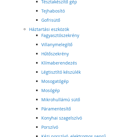
Tésztakészítő gép
Tejhabosító
Gofrisütő
Háztartási eszközök
Fagyasztószekrény
Villanymelegítő
Hűtőszekrény
Klímaberendezés
Légtisztító készülék
Mosogatógép
Mosógép
Mikrohullámú sütő
Páramentesítő
Konyhai szagelszívó
Porszívó
Kézi porszívó, elektromos seprű