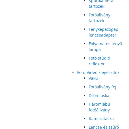
Sportkamera
tartozék
Fotóállvány
tartozék
Fényképezőgép
lencseadapter
Folyamatos fényű
lámpa
Fotó stúdió
reflektor
Fotó-Videó kiegészítők
Vaku
Fotóállvány fej
Drón táska
Háromlábú
fotóállvány
Kameratáska
Lencse és szűrő