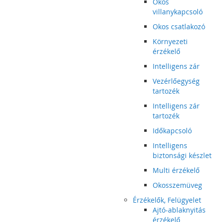
Okos
villanykapcsoló
Okos csatlakozó
Környezeti
érzékelő
Intelligens zár
Vezérlőegység
tartozék
Intelligens zár
tartozék
Időkapcsoló
Intelligens
biztonsági készlet
Multi érzékelő
Okosszemüveg
Érzékelők, Felügyelet
Ajtó-ablaknyitás
érzékelő