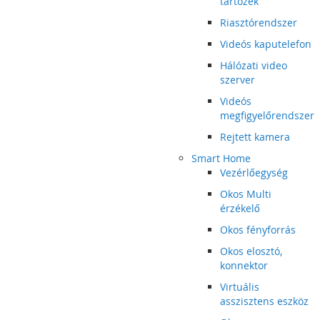
tartozék
Riasztórendszer
Videós kaputelefon
Hálózati video
szerver
Videós
megfigyelőrendszer
Rejtett kamera
Smart Home
Vezérlőegység
Okos Multi
érzékelő
Okos fényforrás
Okos elosztó,
konnektor
Virtuális
asszisztens eszköz