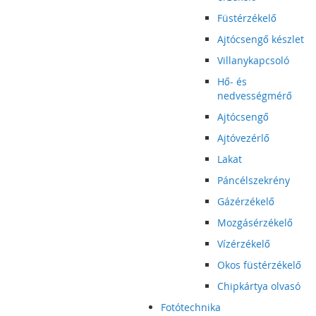
Füstérzékelő
Ajtócsengő készlet
Villanykapcsoló
Hő- és
nedvességmérő
Ajtócsengő
Ajtóvezérlő
Lakat
Páncélszekrény
Gázérzékelő
Mozgásérzékelő
Vízérzékelő
Okos füstérzékelő
Chipkártya olvasó
Fotótechnika