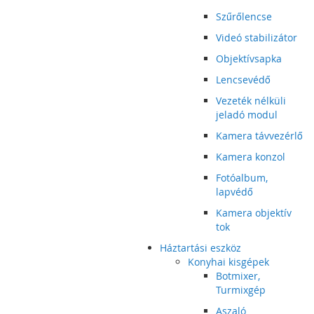
Szűrőlencse
Videó stabilizátor
Objektívsapka
Lencsevédő
Vezeték nélküli
jeladó modul
Kamera távvezérlő
Kamera konzol
Fotóalbum,
lapvédő
Kamera objektív
tok
Háztartási eszköz
Konyhai kisgépek
Botmixer,
Turmixgép
Aszaló