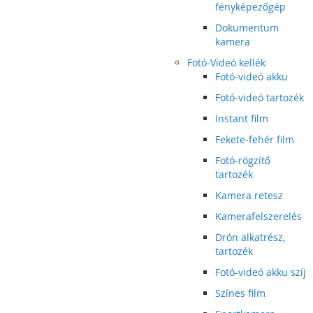
fényképezőgép
Dokumentum
kamera
Fotó-Videó kellék
Fotó-videó akku
Fotó-videó tartozék
Instant film
Fekete-fehér film
Fotó-rögzítő
tartozék
Kamera retesz
Kamerafelszerelés
Drón alkatrész,
tartozék
Fotó-videó akku szíj
Színes film