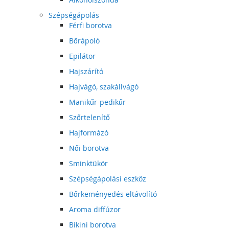
Szépségápolás
Férfi borotva
Bőrápoló
Epilátor
Hajszárító
Hajvágó, szakállvágó
Manikűr-pedikűr
Szőrtelenítő
Hajformázó
Női borotva
Sminktükör
Szépségápolási eszköz
Bőrkeményedés eltávolító
Aroma diffúzor
Bikini borotva