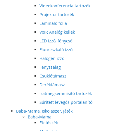
Videokonferencia tartozék
Projektor tartozék
Lamináló fólia
VoIP, Analóg kellék
LED izzó, fénycső
Fluoreszkáló izzó
Halogén izzó
Fényszalag
Csuklótámasz
Deréktámasz
Iratmegsemmisítő tartozék
Sűrített levegős portalanító
Baba-Mama, Iskolaszer, Játék
Baba-Mama
Etetőszék