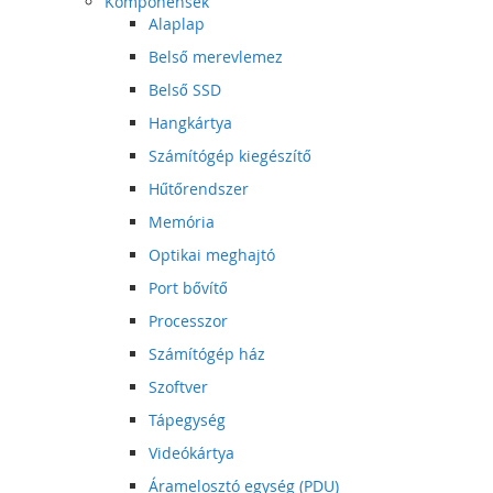
Komponensek
Alaplap
Belső merevlemez
Belső SSD
Hangkártya
Számítógép kiegészítő
Hűtőrendszer
Memória
Optikai meghajtó
Port bővítő
Processzor
Számítógép ház
Szoftver
Tápegység
Videókártya
Áramelosztó egység (PDU)