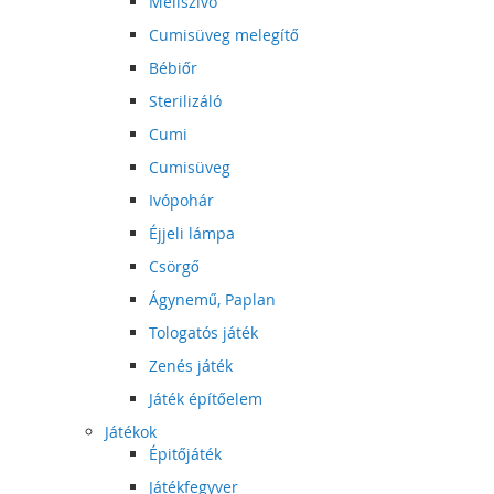
Mellszívó
Cumisüveg melegítő
Bébiőr
Sterilizáló
Cumi
Cumisüveg
Ivópohár
Éjjeli lámpa
Csörgő
Ágynemű, Paplan
Tologatós játék
Zenés játék
Játék építőelem
Játékok
Épitőjáték
Játékfegyver