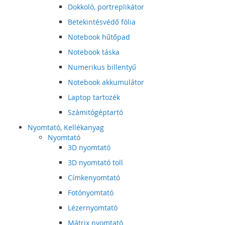
Dokkoló, portreplikátor
Betekintésvédő fólia
Notebook hűtőpad
Notebook táska
Numerikus billentyű
Notebook akkumulátor
Laptop tartozék
Számitógéptartó
Nyomtató, Kellékanyag
Nyomtató
3D nyomtató
3D nyomtató toll
Címkenyomtató
Fotónyomtató
Lézernyomtató
Mátrix nyomtató