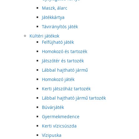
Maszk, álarc
Játékkártya
Távirányítós játék
Kültéri játékok
Felfújható játék
Homokozó és tartozék
Játszótér és tartozék
Lábbal hajtható jármű
Homokozó játék
Kerti játszóház tartozék
Lábbal hajtható jármű tartozék
Búvárjáték
Gyermekmedence
Kerti vízicsúszda
Vízipuska