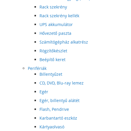
Rack szekrény
Rack szekrény kellék
UPS akkumulátor
Hővezető paszta
Számítógépház alkatrész
Rögzítőkészlet
Beépítő keret
Perifériák
Billentyűzet
CD, DVD, Blu-ray lemez
Egér
Egér, billentyű alátét
Flash, Pendrive
Karbantartó eszköz
Kártyaolvasó