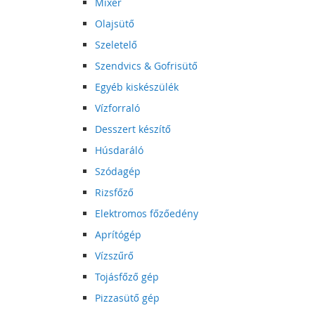
Mixer
Olajsütő
Szeletelő
Szendvics & Gofrisütő
Egyéb kiskészülék
Vízforraló
Desszert készítő
Húsdaráló
Szódagép
Rizsfőző
Elektromos főzőedény
Aprítógép
Vízszűrő
Tojásfőző gép
Pizzasütő gép