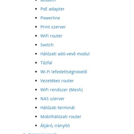
PoE adapter
Powerline
Print szerver
WiFi router
Switch
Hálózati adó-vevő modul
Tűzfal
Wi-Fi lefedettségnövelő
Vezetékes router
WiFi rendszer (Mesh)
NAS szerver
Hálózati terminál
Mobilhálózati router
Átjáró, irányító