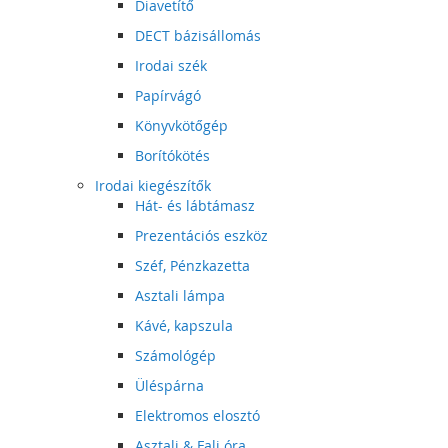
Diavetítő
DECT bázisállomás
Irodai szék
Papírvágó
Könyvkötőgép
Borítókötés
Irodai kiegészítők
Hát- és lábtámasz
Prezentációs eszköz
Széf, Pénzkazetta
Asztali lámpa
Kávé, kapszula
Számológép
Üléspárna
Elektromos elosztó
Asztali & Fali óra