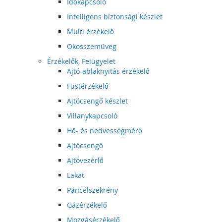
Időkapcsoló
Intelligens biztonsági készlet
Multi érzékelő
Okosszemüveg
Érzékelők, Felügyelet
Ajtó-ablaknyitás érzékelő
Füstérzékelő
Ajtócsengő készlet
Villanykapcsoló
Hő- és nedvességmérő
Ajtócsengő
Ajtóvezérlő
Lakat
Páncélszekrény
Gázérzékelő
Mozgásérzékelő