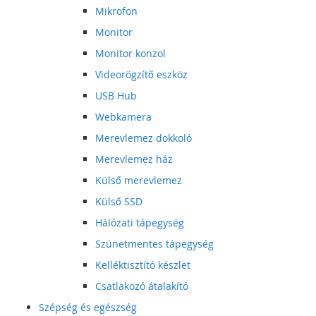
Mikrofon
Monitor
Monitor konzol
Videorögzítő eszköz
USB Hub
Webkamera
Merevlemez dokkoló
Merevlemez ház
Külső merevlemez
Külső SSD
Hálózati tápegység
Szünetmentes tápegység
Kelléktisztító készlet
Csatlakozó átalakító
Szépség és egészség