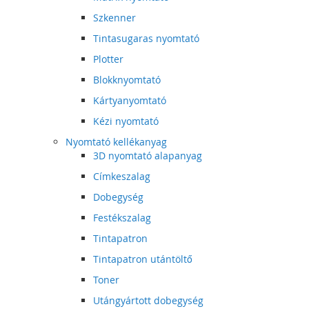
Szkenner
Tintasugaras nyomtató
Plotter
Blokknyomtató
Kártyanyomtató
Kézi nyomtató
Nyomtató kellékanyag
3D nyomtató alapanyag
Címkeszalag
Dobegység
Festékszalag
Tintapatron
Tintapatron utántöltő
Toner
Utángyártott dobegység