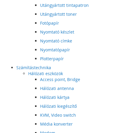
Utángyártott tintapatron
Utángyártott toner
Fotópapír
Nyomtató készlet
Nyomtató címke
Nyomtatópapír
Plotterpapír
Számítástechnika
Hálózati eszközök
Access point, Bridge
Hálózati antenna
Hálózati kártya
Hálózati kiegészítő
KVM, Video switch
Média konverter
Modem