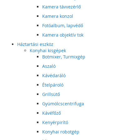
Kamera távvezérlő
Kamera konzol
Fotóalbum, lapvédő
Kamera objektív tok
Háztartási eszköz
Konyhai kisgépek
Botmixer, Turmixgép
Aszaló
Kávédaráló
Ételpároló
Grillsütő
Gyümölcscentrifuga
Kávéfőző
Kenyérpirító
Konyhai robotgép