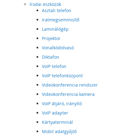
Irodai eszközök
Asztali telefon
Iratmegsemmisítő
Laminálógép
Projektor
Vonalkódolvasó
Diktafon
VoIP telefon
VoIP telefonközpont
Videokonferencia rendszer
Videokonferencia kamera
VoIP átjáró, irányító
VoIP adapter
Kártyaterminál
Mobil adatgyűjtő