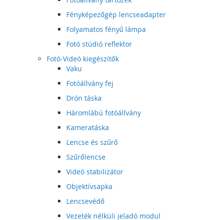
Fényképezőgép lencseadapter
Folyamatos fényű lámpa
Fotó stúdió reflektor
Fotó-Videó kiegészítők
Vaku
Fotóállvány fej
Drón táska
Háromlábú fotóállvány
Kameratáska
Lencse és szűrő
Szűrőlencse
Videó stabilizátor
Objektívsapka
Lencsevédő
Vezeték nélküli jeladó modul