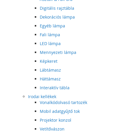
Digitális rajztábla
Dekorációs lámpa
Egyéb lámpa
Fali lámpa
LED lámpa
Mennyezeti lámpa
Képkeret
Lábtámasz
Háttámasz
Interaktív tábla
Irodai kellékek
Vonalkódolvasó tartozék
Mobil adatgyűjtő tok
Projektor konzol
Vetítővászon