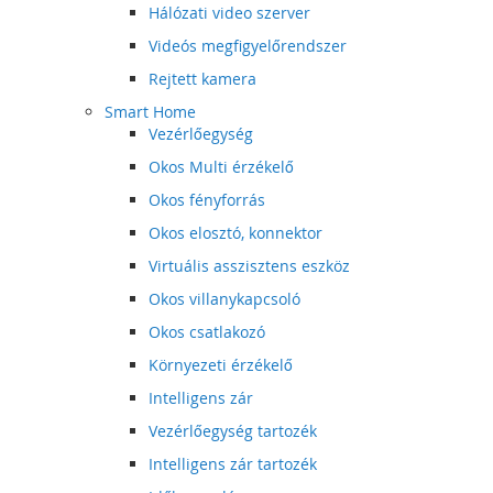
Hálózati video szerver
Videós megfigyelőrendszer
Rejtett kamera
Smart Home
Vezérlőegység
Okos Multi érzékelő
Okos fényforrás
Okos elosztó, konnektor
Virtuális asszisztens eszköz
Okos villanykapcsoló
Okos csatlakozó
Környezeti érzékelő
Intelligens zár
Vezérlőegység tartozék
Intelligens zár tartozék