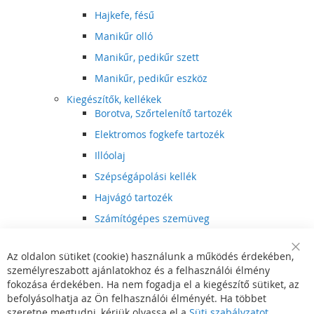
Hajkefe, fésű
Manikűr olló
Manikűr, pedikűr szett
Manikűr, pedikűr eszköz
Kiegészítők, kellékek
Borotva, Szőrtelenítő tartozék
Elektromos fogkefe tartozék
Illóolaj
Szépségápolási kellék
Hajvágó tartozék
Számítógépes szemüveg
Egészségápolási kellék
Az oldalon sütiket (cookie) használunk a működés érdekében,
Hajvágó kiegészítő
Clo
személyreszabott ajánlatokhoz és a felhasználói élmény
Coo
Szórakoztató elektronika
Bar
fokozása érdekében. Ha nem fogadja el a kiegészítő sütiket, az
Multimédia
befolyásolhatja az Ön felhasználói élményét. Ha többet
DVD, BluRay lejátszó
szeretne megtudni, kérjük olvassa el a
Süti szabályzatot