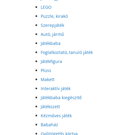
LEGO
Puzzle, kirakó
Szerepjáték
Autó, jármű
Játékbaba
Foglalkoztató, tanuló játék
Játékfigura
Plüss
Makett
Interaktív játék
Játékbaba kiegészítő
Játékszett
Kézműves játék
Babaház
Gyűjtögetős kártya