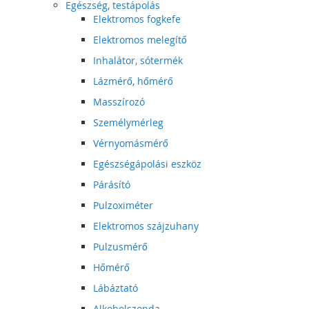
Egészség, testápolás
Elektromos fogkefe
Elektromos melegítő
Inhalátor, sótermék
Lázmérő, hőmérő
Masszírozó
Személymérleg
Vérnyomásmérő
Egészségápolási eszköz
Párásító
Pulzoximéter
Elektromos szájzuhany
Pulzusmérő
Hőmérő
Lábáztató
Alkoholszonda