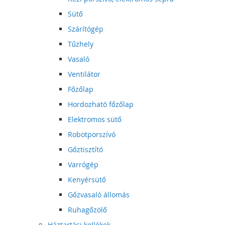
Sütő
Szárítógép
Tűzhely
Vasaló
Ventilátor
Főzőlap
Hordozható főzőlap
Elektromos sütő
Robotporszívó
Gőztisztító
Varrógép
Kenyérsütő
Gőzvasaló állomás
Ruhagőzölő
Háztartási kellékek