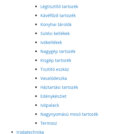
Légtisztító tartozék
Kávéfőző tartozék
Konyhai tárolók
Sütési kellékek
Ivókellékek
Nagygép tartozék
Kisgép tartozék
Tisztító eszköz
Vasalódeszka
Háztartási tartozék
Edénykészlet
Ivópalack
Nagynyomású mosó tartozék
Termosz
Irodatechnika