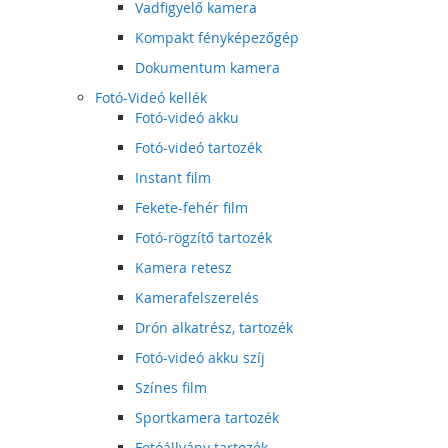
Vadfigyelő kamera
Kompakt fényképezőgép
Dokumentum kamera
Fotó-Videó kellék
Fotó-videó akku
Fotó-videó tartozék
Instant film
Fekete-fehér film
Fotó-rögzítő tartozék
Kamera retesz
Kamerafelszerelés
Drón alkatrész, tartozék
Fotó-videó akku szíj
Színes film
Sportkamera tartozék
Fotóállvány tartozék