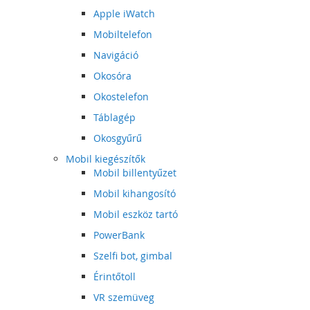
Apple iWatch
Mobiltelefon
Navigáció
Okosóra
Okostelefon
Táblagép
Okosgyűrű
Mobil kiegészítők
Mobil billentyűzet
Mobil kihangosító
Mobil eszköz tartó
PowerBank
Szelfi bot, gimbal
Érintőtoll
VR szemüveg