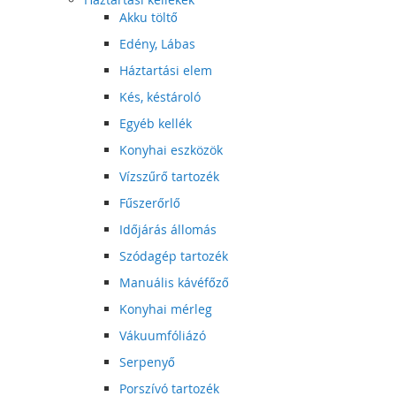
Akku töltő
Edény, Lábas
Háztartási elem
Kés, késtároló
Egyéb kellék
Konyhai eszközök
Vízszűrő tartozék
Fűszerőrlő
Időjárás állomás
Szódagép tartozék
Manuális kávéfőző
Konyhai mérleg
Vákuumfóliázó
Serpenyő
Porszívó tartozék