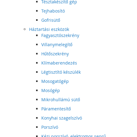
Tésztakészítő gép
Tejhabosító
Gofrisütő
Háztartási eszközök
Fagyasztószekrény
Villanymelegítő
Hűtőszekrény
Klímaberendezés
Légtisztító készülék
Mosogatógép
Mosógép
Mikrohullámú sütő
Páramentesítő
Konyhai szagelszívó
Porszívó
Kézi porszívó, elektromos seprű