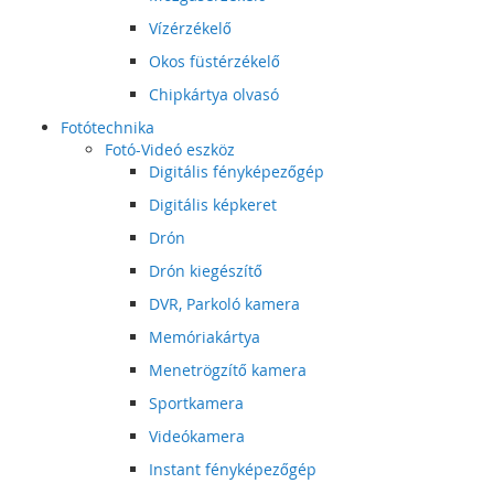
Vízérzékelő
Okos füstérzékelő
Chipkártya olvasó
Fotótechnika
Fotó-Videó eszköz
Digitális fényképezőgép
Digitális képkeret
Drón
Drón kiegészítő
DVR, Parkoló kamera
Memóriakártya
Menetrögzítő kamera
Sportkamera
Videókamera
Instant fényképezőgép