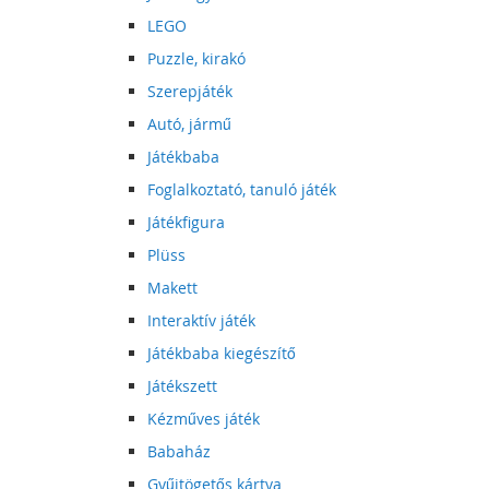
LEGO
Puzzle, kirakó
Szerepjáték
Autó, jármű
Játékbaba
Foglalkoztató, tanuló játék
Játékfigura
Plüss
Makett
Interaktív játék
Játékbaba kiegészítő
Játékszett
Kézműves játék
Babaház
Gyűjtögetős kártya