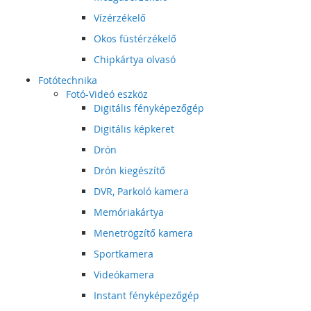
Vízérzékelő
Okos füstérzékelő
Chipkártya olvasó
Fotótechnika
Fotó-Videó eszköz
Digitális fényképezőgép
Digitális képkeret
Drón
Drón kiegészítő
DVR, Parkoló kamera
Memóriakártya
Menetrögzítő kamera
Sportkamera
Videókamera
Instant fényképezőgép