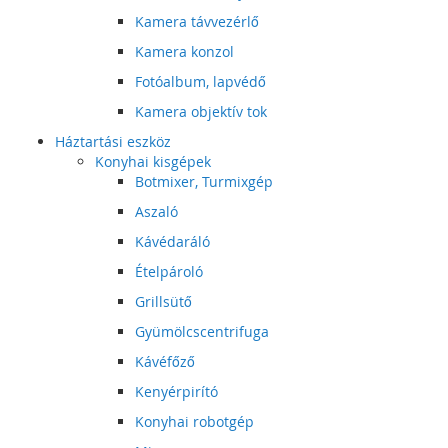
Kamera távvezérlő
Kamera konzol
Fotóalbum, lapvédő
Kamera objektív tok
Háztartási eszköz
Konyhai kisgépek
Botmixer, Turmixgép
Aszaló
Kávédaráló
Ételpároló
Grillsütő
Gyümölcscentrifuga
Kávéfőző
Kenyérpirító
Konyhai robotgép