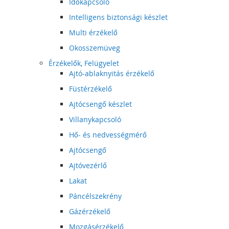
Időkapcsoló
Intelligens biztonsági készlet
Multi érzékelő
Okosszemüveg
Érzékelők, Felügyelet
Ajtó-ablaknyitás érzékelő
Füstérzékelő
Ajtócsengő készlet
Villanykapcsoló
Hő- és nedvességmérő
Ajtócsengő
Ajtóvezérlő
Lakat
Páncélszekrény
Gázérzékelő
Mozgásérzékelő