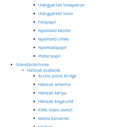
Utángyártott tintapatron
Utángyártott toner
Fotópapír
Nyomtató készlet
Nyomtató címke
Nyomtatópapír
Plotterpapír
Számítástechnika
Hálózati eszközök
Access point, Bridge
Hálózati antenna
Hálózati kártya
Hálózati kiegészítő
KVM, Video switch
Média konverter
Modem