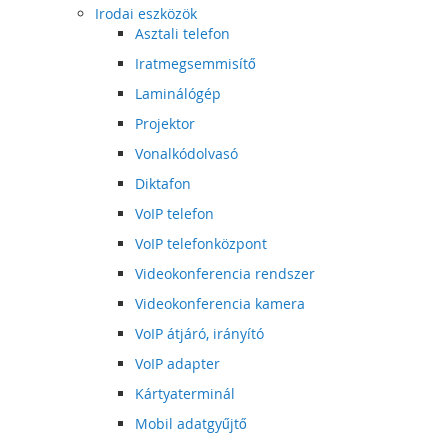
Irodai eszközök
Asztali telefon
Iratmegsemmisítő
Laminálógép
Projektor
Vonalkódolvasó
Diktafon
VoIP telefon
VoIP telefonközpont
Videokonferencia rendszer
Videokonferencia kamera
VoIP átjáró, irányító
VoIP adapter
Kártyaterminál
Mobil adatgyűjtő