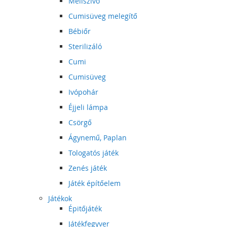
Mellszívó
Cumisüveg melegítő
Bébiőr
Sterilizáló
Cumi
Cumisüveg
Ivópohár
Éjjeli lámpa
Csörgő
Ágynemű, Paplan
Tologatós játék
Zenés játék
Játék építőelem
Játékok
Épitőjáték
Játékfegyver