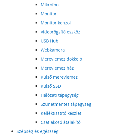
Mikrofon
Monitor
Monitor konzol
Videorögzítő eszköz
USB Hub
Webkamera
Merevlemez dokkoló
Merevlemez ház
Külső merevlemez
Külső SSD
Hálózati tápegység
Szünetmentes tápegység
Kelléktisztító készlet
Csatlakozó átalakító
Szépség és egészség