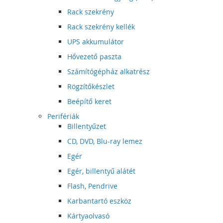
Rack szekrény
Rack szekrény kellék
UPS akkumulátor
Hővezető paszta
Számítógépház alkatrész
Rögzítőkészlet
Beépítő keret
Perifériák
Billentyűzet
CD, DVD, Blu-ray lemez
Egér
Egér, billentyű alátét
Flash, Pendrive
Karbantartó eszköz
Kártyaolvasó