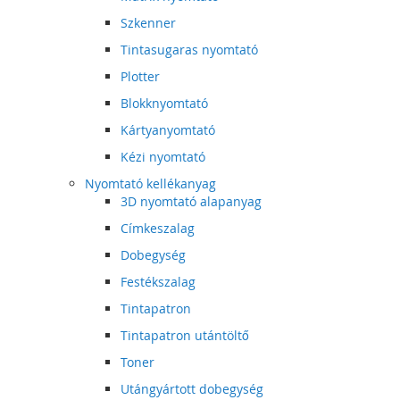
Szkenner
Tintasugaras nyomtató
Plotter
Blokknyomtató
Kártyanyomtató
Kézi nyomtató
Nyomtató kellékanyag
3D nyomtató alapanyag
Címkeszalag
Dobegység
Festékszalag
Tintapatron
Tintapatron utántöltő
Toner
Utángyártott dobegység