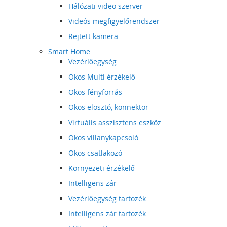
Hálózati video szerver
Videós megfigyelőrendszer
Rejtett kamera
Smart Home
Vezérlőegység
Okos Multi érzékelő
Okos fényforrás
Okos elosztó, konnektor
Virtuális asszisztens eszköz
Okos villanykapcsoló
Okos csatlakozó
Környezeti érzékelő
Intelligens zár
Vezérlőegység tartozék
Intelligens zár tartozék