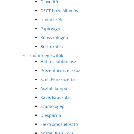
Diavetítő
DECT bázisállomás
Irodai szék
Papírvágó
Könyvkötőgép
Borítókötés
Irodai kiegészítők
Hát- és lábtámasz
Prezentációs eszköz
Széf, Pénzkazetta
Asztali lámpa
Kávé, kapszula
Számológép
Üléspárna
Elektromos elosztó
Asztali & Fali óra