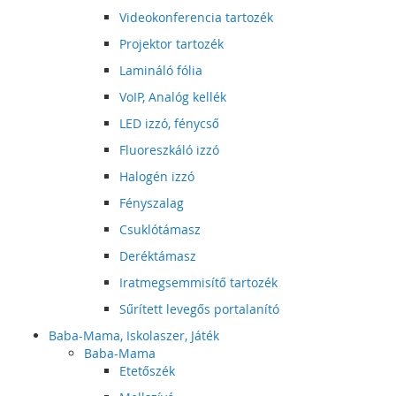
Videokonferencia tartozék
Projektor tartozék
Lamináló fólia
VoIP, Analóg kellék
LED izzó, fénycső
Fluoreszkáló izzó
Halogén izzó
Fényszalag
Csuklótámasz
Deréktámasz
Iratmegsemmisítő tartozék
Sűrített levegős portalanító
Baba-Mama, Iskolaszer, Játék
Baba-Mama
Etetőszék