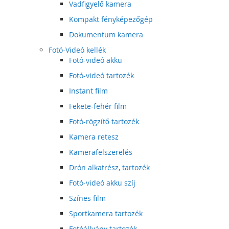
Vadfigyelő kamera
Kompakt fényképezőgép
Dokumentum kamera
Fotó-Videó kellék
Fotó-videó akku
Fotó-videó tartozék
Instant film
Fekete-fehér film
Fotó-rögzítő tartozék
Kamera retesz
Kamerafelszerelés
Drón alkatrész, tartozék
Fotó-videó akku szíj
Színes film
Sportkamera tartozék
Fotóállvány tartozék