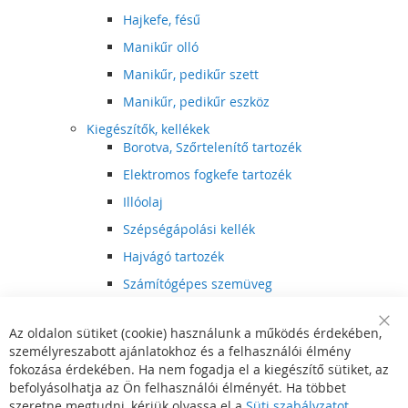
Hajkefe, fésű
Manikűr olló
Manikűr, pedikűr szett
Manikűr, pedikűr eszköz
Kiegészítők, kellékek
Borotva, Szőrtelenítő tartozék
Elektromos fogkefe tartozék
Illóolaj
Szépségápolási kellék
Hajvágó tartozék
Számítógépes szemüveg
Egészségápolási kellék
Az oldalon sütiket (cookie) használunk a működés érdekében,
Hajvágó kiegészítő
Clo
személyreszabott ajánlatokhoz és a felhasználói élmény
Coo
Szórakoztató elektronika
Bar
fokozása érdekében. Ha nem fogadja el a kiegészítő sütiket, az
Multimédia
befolyásolhatja az Ön felhasználói élményét. Ha többet
DVD, BluRay lejátszó
szeretne megtudni, kérjük olvassa el a
Süti szabályzatot