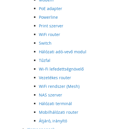
PoE adapter
Powerline
Print szerver
WiFi router
Switch
Hálózati adó-vevő modul
Tűzfal
Wi-Fi lefedettségnövelő
Vezetékes router
WiFi rendszer (Mesh)
NAS szerver
Hálózati terminál
Mobilhálózati router
Átjáró, irányító