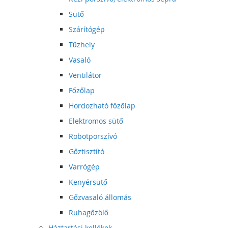
Sütő
Szárítógép
Tűzhely
Vasaló
Ventilátor
Főzőlap
Hordozható főzőlap
Elektromos sütő
Robotporszívó
Gőztisztító
Varrógép
Kenyérsütő
Gőzvasaló állomás
Ruhagőzölő
Háztartási kellékek