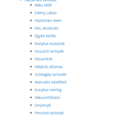
Akku töltő
Edény, Lábas
Háztartási elem
Kés, késtároló
Egyéb kellék
Konyhai eszközök
Vízszűrő tartozék
Fűszerőrlő
Időjárás állomás
Szódagép tartozék
Manuális kávéfőző
Konyhai mérleg
Vákuumfóliázó
Serpenyő
Porszívó tartozék