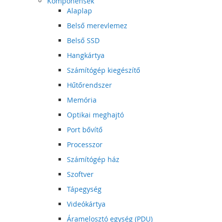
Komponensek
Alaplap
Belső merevlemez
Belső SSD
Hangkártya
Számítógép kiegészítő
Hűtőrendszer
Memória
Optikai meghajtó
Port bővítő
Processzor
Számítógép ház
Szoftver
Tápegység
Videókártya
Áramelosztó egység (PDU)