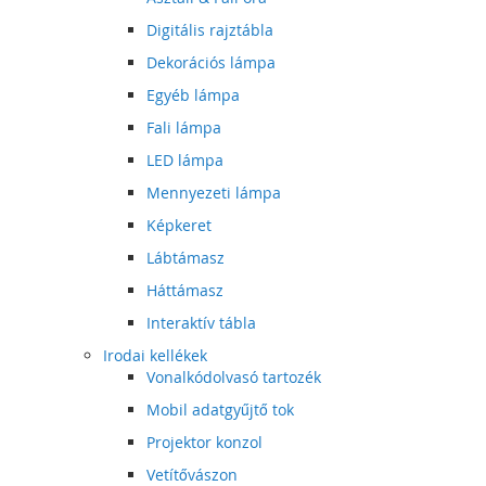
Digitális rajztábla
Dekorációs lámpa
Egyéb lámpa
Fali lámpa
LED lámpa
Mennyezeti lámpa
Képkeret
Lábtámasz
Háttámasz
Interaktív tábla
Irodai kellékek
Vonalkódolvasó tartozék
Mobil adatgyűjtő tok
Projektor konzol
Vetítővászon