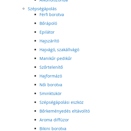
Szépségápolás
Férfi borotva
Bőrápoló
Epilátor
Hajszárító
Hajvágó, szakállvágó
Manikűr-pedikűr
Szőrtelenítő
Hajformázó
Női borotva
Sminktükör
Szépségápolási eszköz
Bőrkeményedés eltávolító
Aroma diffúzor
Bikini borotva