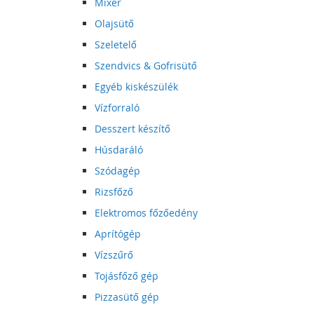
Mixer
Olajsütő
Szeletelő
Szendvics & Gofrisütő
Egyéb kiskészülék
Vízforraló
Desszert készítő
Húsdaráló
Szódagép
Rizsfőző
Elektromos főzőedény
Aprítógép
Vízszűrő
Tojásfőző gép
Pizzasütő gép