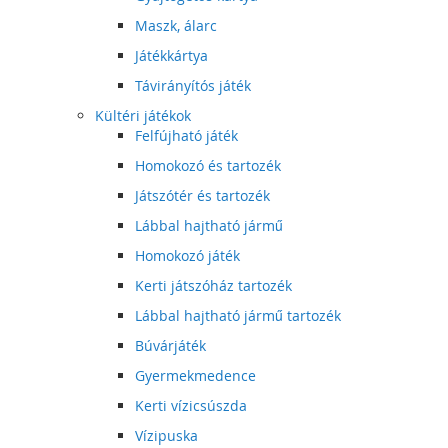
Maszk, álarc
Játékkártya
Távirányítós játék
Kültéri játékok
Felfújható játék
Homokozó és tartozék
Játszótér és tartozék
Lábbal hajtható jármű
Homokozó játék
Kerti játszóház tartozék
Lábbal hajtható jármű tartozék
Búvárjáték
Gyermekmedence
Kerti vízicsúszda
Vízipuska