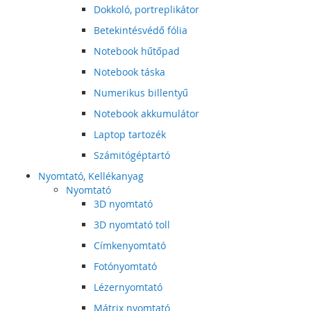
Dokkoló, portreplikátor
Betekintésvédő fólia
Notebook hűtőpad
Notebook táska
Numerikus billentyű
Notebook akkumulátor
Laptop tartozék
Számitógéptartó
Nyomtató, Kellékanyag
Nyomtató
3D nyomtató
3D nyomtató toll
Címkenyomtató
Fotónyomtató
Lézernyomtató
Mátrix nyomtató