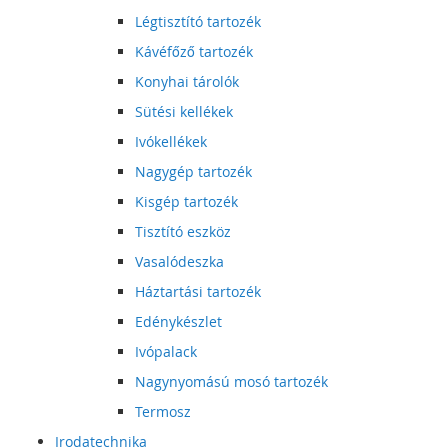
Légtisztító tartozék
Kávéfőző tartozék
Konyhai tárolók
Sütési kellékek
Ivókellékek
Nagygép tartozék
Kisgép tartozék
Tisztító eszköz
Vasalódeszka
Háztartási tartozék
Edénykészlet
Ivópalack
Nagynyomású mosó tartozék
Termosz
Irodatechnika