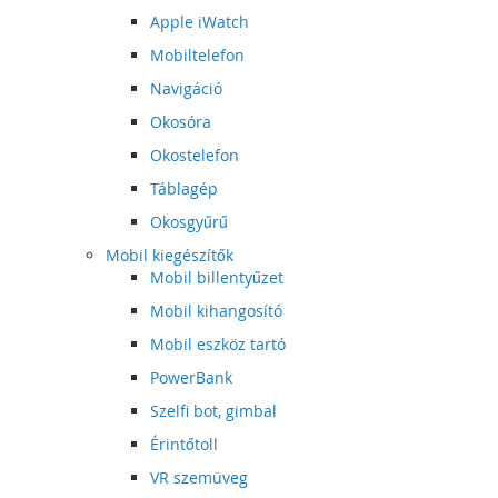
Apple iWatch
Mobiltelefon
Navigáció
Okosóra
Okostelefon
Táblagép
Okosgyűrű
Mobil kiegészítők
Mobil billentyűzet
Mobil kihangosító
Mobil eszköz tartó
PowerBank
Szelfi bot, gimbal
Érintőtoll
VR szemüveg