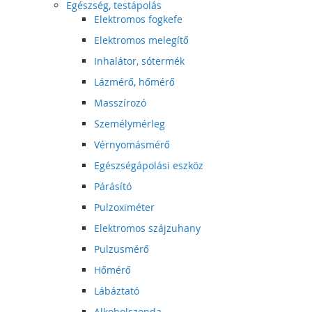
Egészség, testápolás
Elektromos fogkefe
Elektromos melegítő
Inhalátor, sótermék
Lázmérő, hőmérő
Masszírozó
Személymérleg
Vérnyomásmérő
Egészségápolási eszköz
Párásító
Pulzoximéter
Elektromos szájzuhany
Pulzusmérő
Hőmérő
Lábáztató
Alkoholszonda