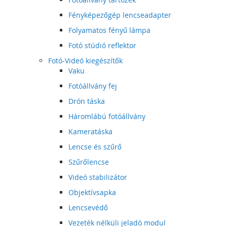
Fényképezőgép lencseadapter
Folyamatos fényű lámpa
Fotó stúdió reflektor
Fotó-Videó kiegészítők
Vaku
Fotóállvány fej
Drón táska
Háromlábú fotóállvány
Kameratáska
Lencse és szűrő
Szűrőlencse
Videó stabilizátor
Objektívsapka
Lencsevédő
Vezeték nélküli jeladó modul