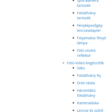
Sportkamera
tartozék
Fotóállvány
tartozék
Fényképezőgép
lencseadapter
Folyamatos fényű
lámpa
Fotó stúdió
reflektor
Fotó-Videó kiegészítők
Vaku
Fotóállvány fej
Drón táska
Háromlábú
fotóállvány
Kameratáska
Lencse és szűrő