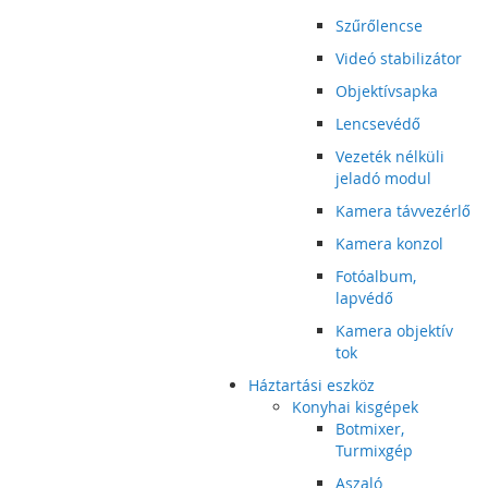
Szűrőlencse
Videó stabilizátor
Objektívsapka
Lencsevédő
Vezeték nélküli
jeladó modul
Kamera távvezérlő
Kamera konzol
Fotóalbum,
lapvédő
Kamera objektív
tok
Háztartási eszköz
Konyhai kisgépek
Botmixer,
Turmixgép
Aszaló