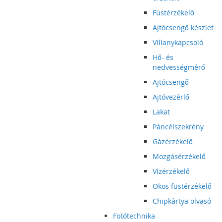
Füstérzékelő
Ajtócsengő készlet
Villanykapcsoló
Hő- és
nedvességmérő
Ajtócsengő
Ajtóvezérlő
Lakat
Páncélszekrény
Gázérzékelő
Mozgásérzékelő
Vízérzékelő
Okos füstérzékelő
Chipkártya olvasó
Fotótechnika