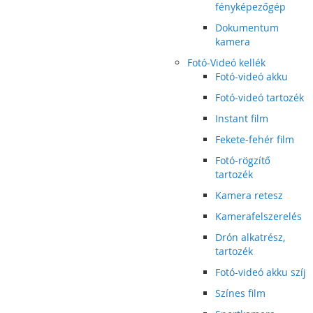
fényképezőgép
Dokumentum
kamera
Fotó-Videó kellék
Fotó-videó akku
Fotó-videó tartozék
Instant film
Fekete-fehér film
Fotó-rögzítő
tartozék
Kamera retesz
Kamerafelszerelés
Drón alkatrész,
tartozék
Fotó-videó akku szíj
Színes film