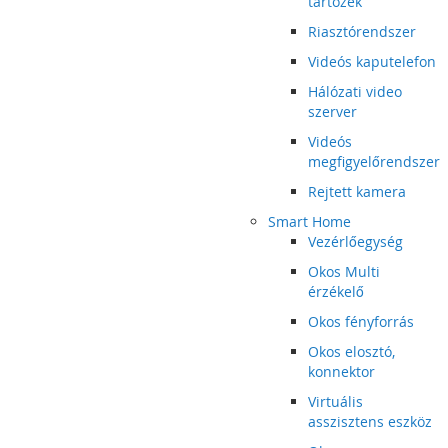
tartozék
Riasztórendszer
Videós kaputelefon
Hálózati video
szerver
Videós
megfigyelőrendszer
Rejtett kamera
Smart Home
Vezérlőegység
Okos Multi
érzékelő
Okos fényforrás
Okos elosztó,
konnektor
Virtuális
asszisztens eszköz