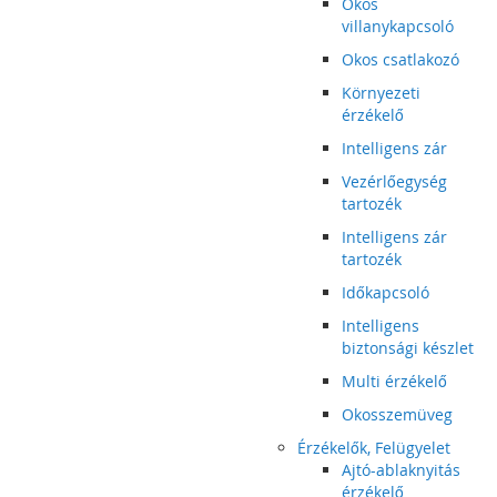
Okos
villanykapcsoló
Okos csatlakozó
Környezeti
érzékelő
Intelligens zár
Vezérlőegység
tartozék
Intelligens zár
tartozék
Időkapcsoló
Intelligens
biztonsági készlet
Multi érzékelő
Okosszemüveg
Érzékelők, Felügyelet
Ajtó-ablaknyitás
érzékelő