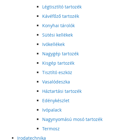
Légtisztító tartozék
Kávéfőző tartozék
Konyhai tárolók
Sütési kellékek
Ivókellékek
Nagygép tartozék
Kisgép tartozék
Tisztító eszköz
Vasalódeszka
Háztartási tartozék
Edénykészlet
Ivópalack
Nagynyomású mosó tartozék
Termosz
Irodatechnika