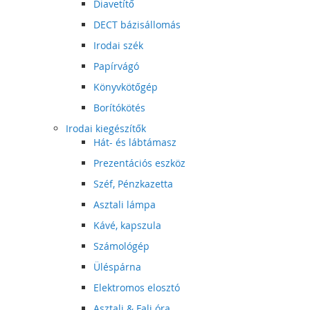
Diavetítő
DECT bázisállomás
Irodai szék
Papírvágó
Könyvkötőgép
Borítókötés
Irodai kiegészítők
Hát- és lábtámasz
Prezentációs eszköz
Széf, Pénzkazetta
Asztali lámpa
Kávé, kapszula
Számológép
Üléspárna
Elektromos elosztó
Asztali & Fali óra