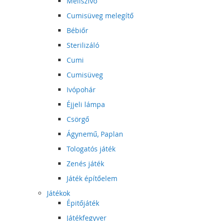
Mellszívó
Cumisüveg melegítő
Bébiőr
Sterilizáló
Cumi
Cumisüveg
Ivópohár
Éjjeli lámpa
Csörgő
Ágynemű, Paplan
Tologatós játék
Zenés játék
Játék építőelem
Játékok
Épitőjáték
Játékfegyver