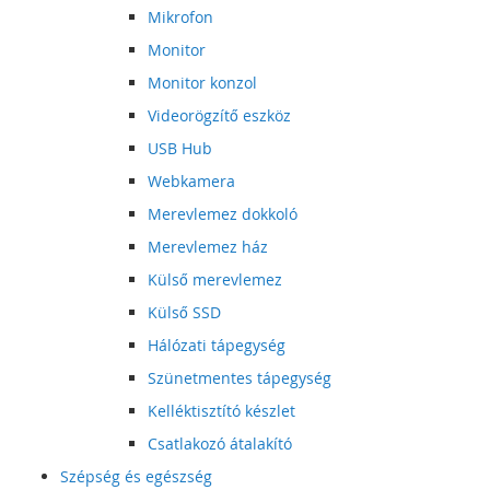
Mikrofon
Monitor
Monitor konzol
Videorögzítő eszköz
USB Hub
Webkamera
Merevlemez dokkoló
Merevlemez ház
Külső merevlemez
Külső SSD
Hálózati tápegység
Szünetmentes tápegység
Kelléktisztító készlet
Csatlakozó átalakító
Szépség és egészség