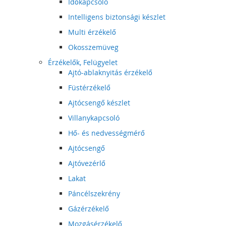
Időkapcsoló
Intelligens biztonsági készlet
Multi érzékelő
Okosszemüveg
Érzékelők, Felügyelet
Ajtó-ablaknyitás érzékelő
Füstérzékelő
Ajtócsengő készlet
Villanykapcsoló
Hő- és nedvességmérő
Ajtócsengő
Ajtóvezérlő
Lakat
Páncélszekrény
Gázérzékelő
Mozgásérzékelő