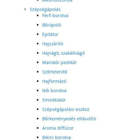
Szépségápolás
Férfi borotva
Bőrápoló
Epilátor
Hajszárító
Hajvágó, szakállvágó
Manikűr-pedikűr
Szőrtelenítő
Hajformázó
Női borotva
Sminktükör
Szépségápolási eszköz
Bőrkeményedés eltávolító
Aroma diffúzor
Bikini borotva