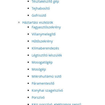
Tésztakészítő gép
Tejhabosító
Gofrisütő
Háztartási eszközök
Fagyasztószekrény
Villanymelegítő
Hűtőszekrény
Klímaberendezés
Légtisztító készülék
Mosogatógép
Mosógép
Mikrohullámú sütő
Páramentesítő
Konyhai szagelszívó
Porszívó
Kézi porszívó, elektromos seprű