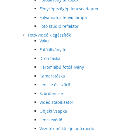
Fényképezőgép lencseadapter
Folyamatos fényű lámpa
Fotó stúdió reflektor
Fotó-Videó kiegészítők
Vaku
Fotóállvány fej
Drón táska
Háromlábú fotóállvány
Kameratáska
Lencse és szűrő
Szűrőlencse
Videó stabilizátor
Objektívsapka
Lencsevédő
Vezeték nélküli jeladó modul