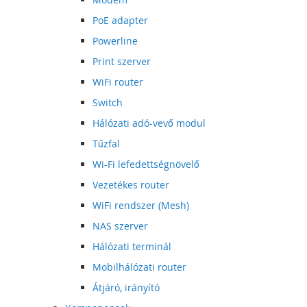
PoE adapter
Powerline
Print szerver
WiFi router
Switch
Hálózati adó-vevő modul
Tűzfal
Wi-Fi lefedettségnövelő
Vezetékes router
WiFi rendszer (Mesh)
NAS szerver
Hálózati terminál
Mobilhálózati router
Átjáró, irányító