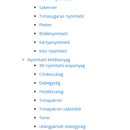
Szkenner
Tintasugaras nyomtató
Plotter
Blokknyomtató
Kártyanyomtató
Kézi nyomtató
Nyomtató kellékanyag
3D nyomtató alapanyag
Címkeszalag
Dobegység
Festékszalag
Tintapatron
Tintapatron utántöltő
Toner
Utángyártott dobegység