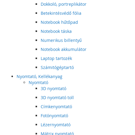
Dokkoló, portreplikátor
Betekintésvédő fólia
Notebook hűtőpad
Notebook táska
Numerikus billentyű
Notebook akkumulátor
Laptop tartozék
Számitógéptartó
Nyomtató, Kellékanyag
Nyomtató
3D nyomtató
3D nyomtató toll
Címkenyomtató
Fotónyomtató
Lézernyomtató
Mátrix nyomtató