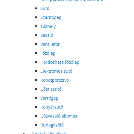
Sütő
Szárítógép
Tűzhely
Vasaló
Ventilátor
Főzőlap
Hordozható főzőlap
Elektromos sütő
Robotporszívó
Gőztisztító
Varrógép
Kenyérsütő
Gőzvasaló állomás
Ruhagőzölő
Háztartási kellékek