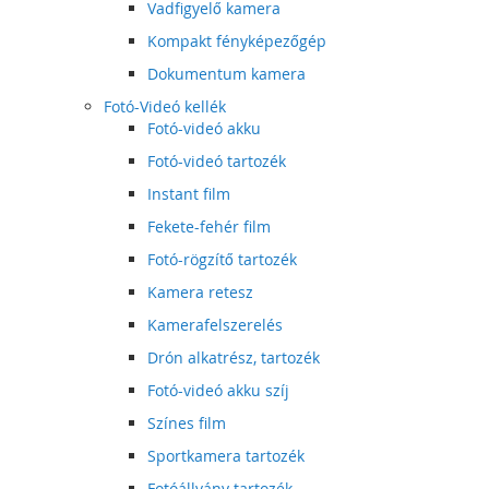
Vadfigyelő kamera
Kompakt fényképezőgép
Dokumentum kamera
Fotó-Videó kellék
Fotó-videó akku
Fotó-videó tartozék
Instant film
Fekete-fehér film
Fotó-rögzítő tartozék
Kamera retesz
Kamerafelszerelés
Drón alkatrész, tartozék
Fotó-videó akku szíj
Színes film
Sportkamera tartozék
Fotóállvány tartozék