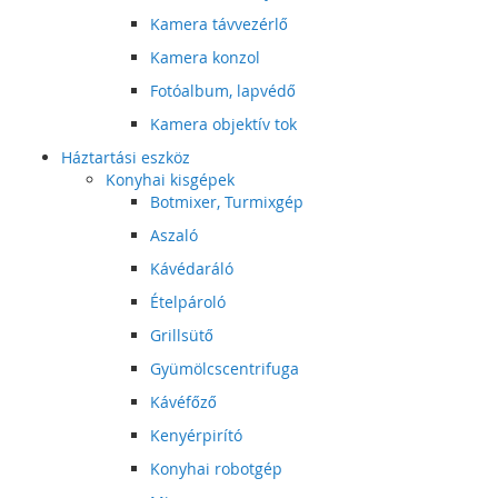
Kamera távvezérlő
Kamera konzol
Fotóalbum, lapvédő
Kamera objektív tok
Háztartási eszköz
Konyhai kisgépek
Botmixer, Turmixgép
Aszaló
Kávédaráló
Ételpároló
Grillsütő
Gyümölcscentrifuga
Kávéfőző
Kenyérpirító
Konyhai robotgép