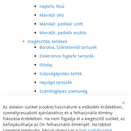
Hajkefe, fésű
Manikűr olló
Manikűr, pedikűr szett
Manikűr, pedikűr eszköz
Kiegészítők, kellékek
Borotva, Szőrtelenítő tartozék
Elektromos fogkefe tartozék
Illóolaj
Szépségápolási kellék
Hajvágó tartozék
Számítógépes szemüveg
Egészségápolási kellék
Az oldalon sütiket (cookie) használunk a működés érdekében,
Hajvágó kiegészítő
Clo
személyreszabott ajánlatokhoz és a felhasználói élmény
Coo
Szórakoztató elektronika
Bar
fokozása érdekében. Ha nem fogadja el a kiegészítő sütiket, az
Multimédia
befolyásolhatja az Ön felhasználói élményét. Ha többet
DVD, BluRay lejátszó
szeretne megtudni, kérjük olvassa el a
Süti szabályzatot