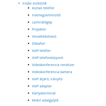
Irodai eszközök
Asztali telefon
Iratmegsemmisítő
Laminálógép
Projektor
Vonalkódolvasó
Diktafon
VoIP telefon
VoIP telefonközpont
Videokonferencia rendszer
Videokonferencia kamera
VoIP átjáró, irányító
VoIP adapter
Kártyaterminál
Mobil adatgyűjtő