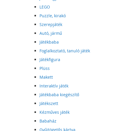
LEGO
Puzzle, kirakó
Szerepjáték
Autó, jármű
Játékbaba
Foglalkoztató, tanuló játék
Játékfigura
Plüss
Makett
Interaktív játék
Játékbaba kiegészítő
Játékszett
Kézműves játék
Babaház
Gyűjtögetős kártya