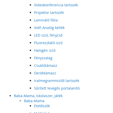
Videokonferencia tartozék
Projektor tartozék
Lamináló fólia
VoIP, Analóg kellék
LED izzó, fénycső
Fluoreszkáló izzó
Halogén izzó
Fényszalag
Csuklótámasz
Deréktámasz
Iratmegsemmisítő tartozék
Sűrített levegős portalanító
Baba-Mama, Iskolaszer, Játék
Baba-Mama
Etetőszék