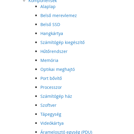
Komponensek
Alaplap
Belső merevlemez
Belső SSD
Hangkártya
Számítógép kiegészítő
Hűtőrendszer
Memória
Optikai meghajtó
Port bővítő
Processzor
Számítógép ház
Szoftver
Tápegység
Videókártya
Áramelosztó egység (PDU)