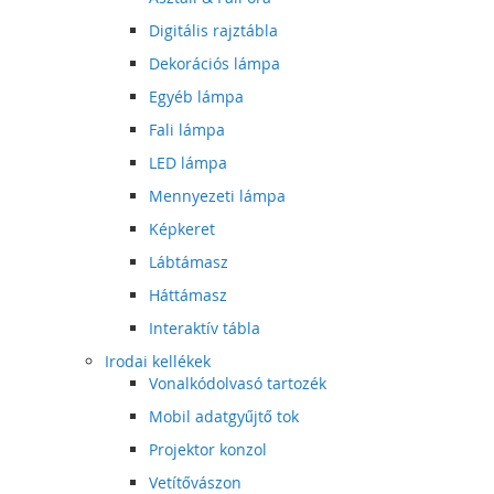
Digitális rajztábla
Dekorációs lámpa
Egyéb lámpa
Fali lámpa
LED lámpa
Mennyezeti lámpa
Képkeret
Lábtámasz
Háttámasz
Interaktív tábla
Irodai kellékek
Vonalkódolvasó tartozék
Mobil adatgyűjtő tok
Projektor konzol
Vetítővászon