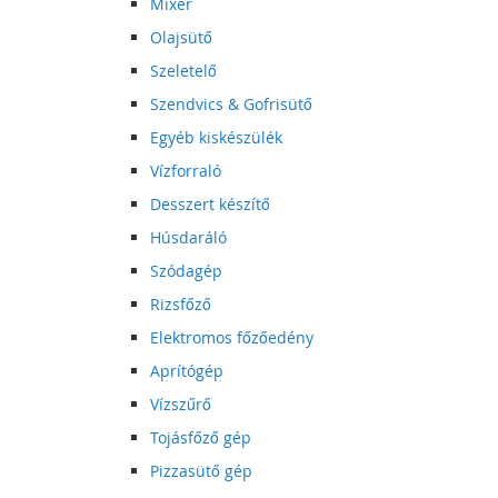
Mixer
Olajsütő
Szeletelő
Szendvics & Gofrisütő
Egyéb kiskészülék
Vízforraló
Desszert készítő
Húsdaráló
Szódagép
Rizsfőző
Elektromos főzőedény
Aprítógép
Vízszűrő
Tojásfőző gép
Pizzasütő gép