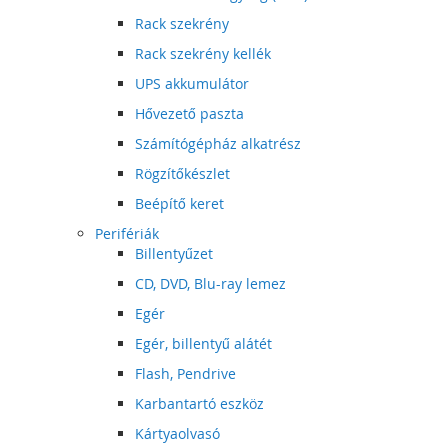
Rack szekrény
Rack szekrény kellék
UPS akkumulátor
Hővezető paszta
Számítógépház alkatrész
Rögzítőkészlet
Beépítő keret
Perifériák
Billentyűzet
CD, DVD, Blu-ray lemez
Egér
Egér, billentyű alátét
Flash, Pendrive
Karbantartó eszköz
Kártyaolvasó