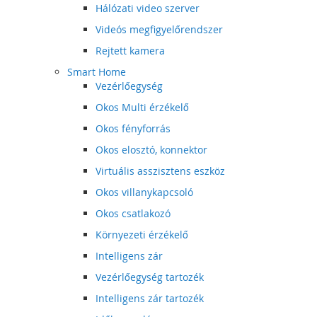
Hálózati video szerver
Videós megfigyelőrendszer
Rejtett kamera
Smart Home
Vezérlőegység
Okos Multi érzékelő
Okos fényforrás
Okos elosztó, konnektor
Virtuális asszisztens eszköz
Okos villanykapcsoló
Okos csatlakozó
Környezeti érzékelő
Intelligens zár
Vezérlőegység tartozék
Intelligens zár tartozék