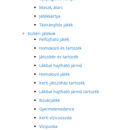
Maszk, álarc
Játékkártya
Távirányítós játék
Kültéri játékok
Felfújható játék
Homokozó és tartozék
Játszótér és tartozék
Lábbal hajtható jármű
Homokozó játék
Kerti játszóház tartozék
Lábbal hajtható jármű tartozék
Búvárjáték
Gyermekmedence
Kerti vízicsúszda
Vízipuska