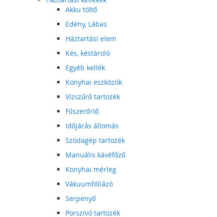
Akku töltő
Edény, Lábas
Háztartási elem
Kés, késtároló
Egyéb kellék
Konyhai eszközök
Vízszűrő tartozék
Fűszerőrlő
Időjárás állomás
Szódagép tartozék
Manuális kávéfőző
Konyhai mérleg
Vákuumfóliázó
Serpenyő
Porszívó tartozék