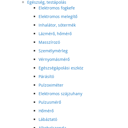
Egészség, testápolás
Elektromos fogkefe
Elektromos melegítő
Inhalátor, sótermék
Lázmérő, hőmérő
Masszírozó
Személymérleg
Vérnyomásmérő
Egészségápolási eszköz
Párásító
Pulzoximéter
Elektromos szájzuhany
Pulzusmérő
Hőmérő
Lábáztató
Alkoholszonda