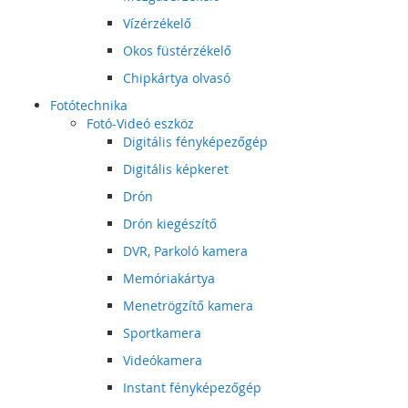
Vízérzékelő
Okos füstérzékelő
Chipkártya olvasó
Fotótechnika
Fotó-Videó eszköz
Digitális fényképezőgép
Digitális képkeret
Drón
Drón kiegészítő
DVR, Parkoló kamera
Memóriakártya
Menetrögzítő kamera
Sportkamera
Videókamera
Instant fényképezőgép