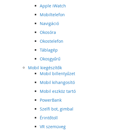
Apple iWatch
Mobiltelefon
Navigáció
Okosóra
Okostelefon
Táblagép
Okosgyűrű
Mobil kiegészítők
Mobil billentyűzet
Mobil kihangosító
Mobil eszköz tartó
PowerBank
Szelfi bot, gimbal
Érintőtoll
VR szemüveg