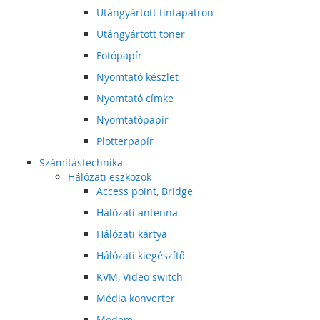
Utángyártott tintapatron
Utángyártott toner
Fotópapír
Nyomtató készlet
Nyomtató címke
Nyomtatópapír
Plotterpapír
Számítástechnika
Hálózati eszközök
Access point, Bridge
Hálózati antenna
Hálózati kártya
Hálózati kiegészítő
KVM, Video switch
Média konverter
Modem