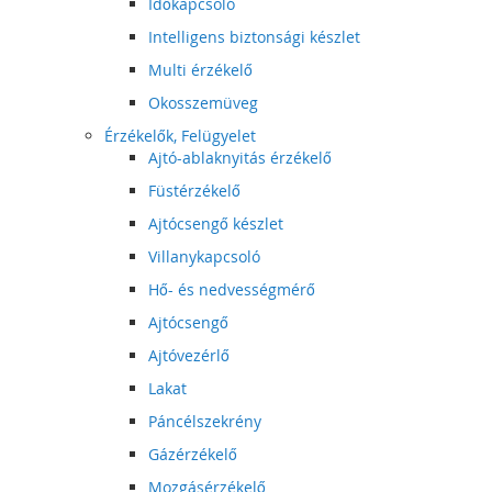
Időkapcsoló
Intelligens biztonsági készlet
Multi érzékelő
Okosszemüveg
Érzékelők, Felügyelet
Ajtó-ablaknyitás érzékelő
Füstérzékelő
Ajtócsengő készlet
Villanykapcsoló
Hő- és nedvességmérő
Ajtócsengő
Ajtóvezérlő
Lakat
Páncélszekrény
Gázérzékelő
Mozgásérzékelő