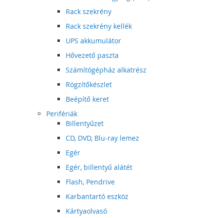
Rack szekrény
Rack szekrény kellék
UPS akkumulátor
Hővezető paszta
Számítógépház alkatrész
Rögzítőkészlet
Beépítő keret
Perifériák
Billentyűzet
CD, DVD, Blu-ray lemez
Egér
Egér, billentyű alátét
Flash, Pendrive
Karbantartó eszköz
Kártyaolvasó