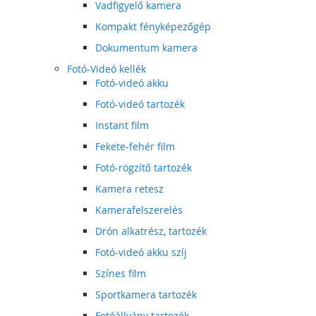
Vadfigyelő kamera
Kompakt fényképezőgép
Dokumentum kamera
Fotó-Videó kellék
Fotó-videó akku
Fotó-videó tartozék
Instant film
Fekete-fehér film
Fotó-rögzítő tartozék
Kamera retesz
Kamerafelszerelés
Drón alkatrész, tartozék
Fotó-videó akku szíj
Színes film
Sportkamera tartozék
Fotóállvány tartozék