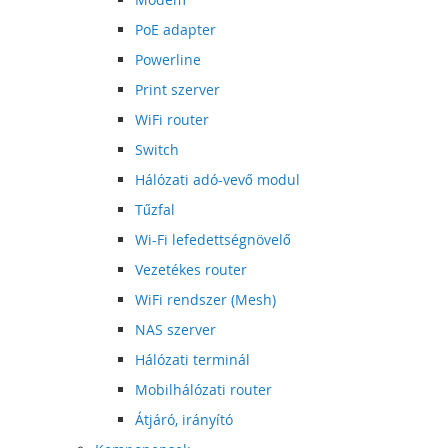
PoE adapter
Powerline
Print szerver
WiFi router
Switch
Hálózati adó-vevő modul
Tűzfal
Wi-Fi lefedettségnövelő
Vezetékes router
WiFi rendszer (Mesh)
NAS szerver
Hálózati terminál
Mobilhálózati router
Átjáró, irányító