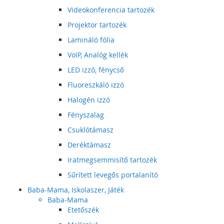
Videokonferencia tartozék
Projektor tartozék
Lamináló fólia
VoIP, Analóg kellék
LED izzó, fénycső
Fluoreszkáló izzó
Halogén izzó
Fényszalag
Csuklótámasz
Deréktámasz
Iratmegsemmisítő tartozék
Sűrített levegős portalanító
Baba-Mama, Iskolaszer, Játék
Baba-Mama
Etetőszék