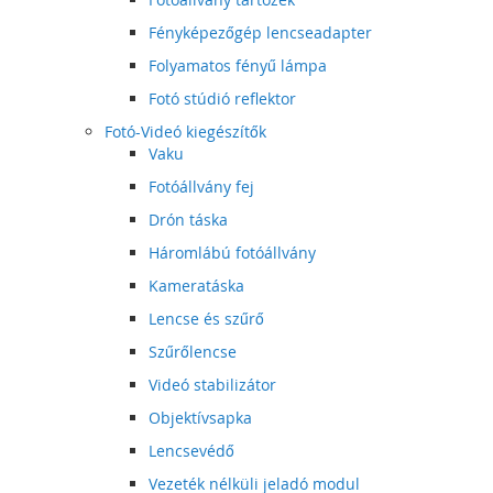
Fényképezőgép lencseadapter
Folyamatos fényű lámpa
Fotó stúdió reflektor
Fotó-Videó kiegészítők
Vaku
Fotóállvány fej
Drón táska
Háromlábú fotóállvány
Kameratáska
Lencse és szűrő
Szűrőlencse
Videó stabilizátor
Objektívsapka
Lencsevédő
Vezeték nélküli jeladó modul