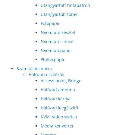
Utángyártott tintapatron
Utángyártott toner
Fotópapír
Nyomtató készlet
Nyomtató címke
Nyomtatópapír
Plotterpapír
Számítástechnika
Hálózati eszközök
Access point, Bridge
Hálózati antenna
Hálózati kártya
Hálózati kiegészítő
KVM, Video switch
Média konverter
Modem