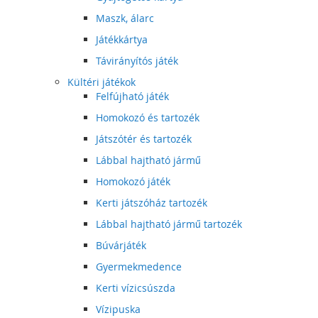
Maszk, álarc
Játékkártya
Távirányítós játék
Kültéri játékok
Felfújható játék
Homokozó és tartozék
Játszótér és tartozék
Lábbal hajtható jármű
Homokozó játék
Kerti játszóház tartozék
Lábbal hajtható jármű tartozék
Búvárjáték
Gyermekmedence
Kerti vízicsúszda
Vízipuska