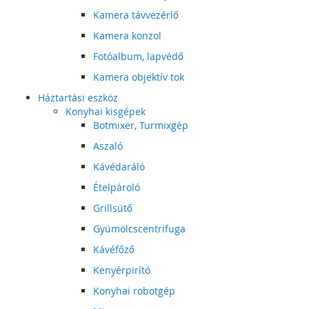
Kamera távvezérlő
Kamera konzol
Fotóalbum, lapvédő
Kamera objektív tok
Háztartási eszköz
Konyhai kisgépek
Botmixer, Turmixgép
Aszaló
Kávédaráló
Ételpároló
Grillsütő
Gyümölcscentrifuga
Kávéfőző
Kenyérpirító
Konyhai robotgép