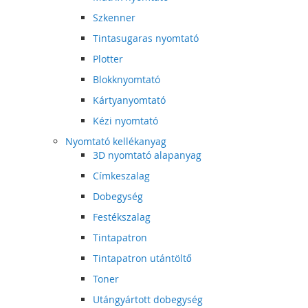
Szkenner
Tintasugaras nyomtató
Plotter
Blokknyomtató
Kártyanyomtató
Kézi nyomtató
Nyomtató kellékanyag
3D nyomtató alapanyag
Címkeszalag
Dobegység
Festékszalag
Tintapatron
Tintapatron utántöltő
Toner
Utángyártott dobegység