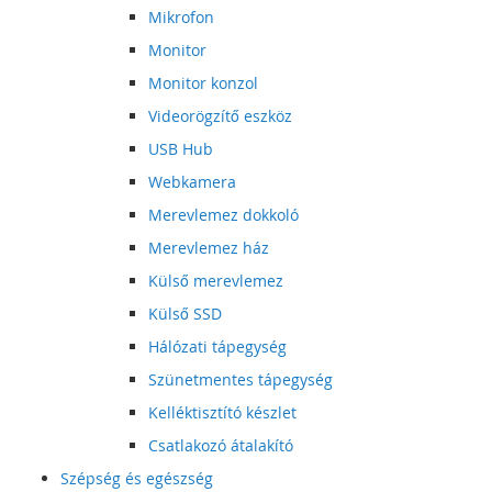
Mikrofon
Monitor
Monitor konzol
Videorögzítő eszköz
USB Hub
Webkamera
Merevlemez dokkoló
Merevlemez ház
Külső merevlemez
Külső SSD
Hálózati tápegység
Szünetmentes tápegység
Kelléktisztító készlet
Csatlakozó átalakító
Szépség és egészség