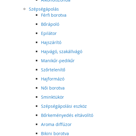
Szépségápolás
Férfi borotva
Bőrápoló
Epilátor
Hajszárító
Hajvágó, szakállvágó
Manikűr-pedikűr
Szőrtelenítő
Hajformázó
Női borotva
Sminktükör
Szépségápolási eszköz
Bőrkeményedés eltávolító
Aroma diffúzor
Bikini borotva