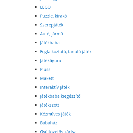
LEGO
Puzzle, kirakó
Szerepjáték
Autó, jármű
Játékbaba
Foglalkoztató, tanuló játék
Játékfigura
Plüss
Makett
Interaktív játék
Játékbaba kiegészítő
Játékszett
Kézműves játék
Babaház
Gyűjtögetős kártya