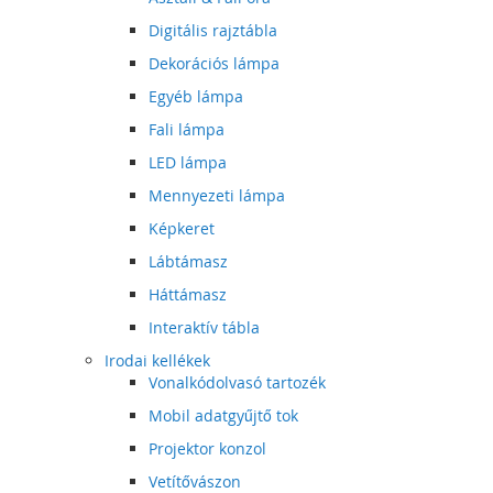
Digitális rajztábla
Dekorációs lámpa
Egyéb lámpa
Fali lámpa
LED lámpa
Mennyezeti lámpa
Képkeret
Lábtámasz
Háttámasz
Interaktív tábla
Irodai kellékek
Vonalkódolvasó tartozék
Mobil adatgyűjtő tok
Projektor konzol
Vetítővászon