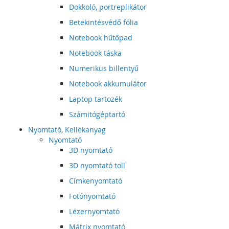
Dokkoló, portreplikátor
Betekintésvédő fólia
Notebook hűtőpad
Notebook táska
Numerikus billentyű
Notebook akkumulátor
Laptop tartozék
Számitógéptartó
Nyomtató, Kellékanyag
Nyomtató
3D nyomtató
3D nyomtató toll
Címkenyomtató
Fotónyomtató
Lézernyomtató
Mátrix nyomtató