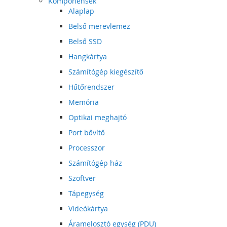
Komponensek
Alaplap
Belső merevlemez
Belső SSD
Hangkártya
Számítógép kiegészítő
Hűtőrendszer
Memória
Optikai meghajtó
Port bővítő
Processzor
Számítógép ház
Szoftver
Tápegység
Videókártya
Áramelosztó egység (PDU)