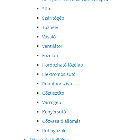
Sütő
Szárítógép
Tűzhely
Vasaló
Ventilátor
Főzőlap
Hordozható főzőlap
Elektromos sütő
Robotporszívó
Gőztisztító
Varrógép
Kenyérsütő
Gőzvasaló állomás
Ruhagőzölő
Háztartási kellékek