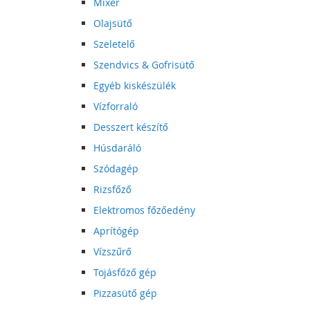
Mixer
Olajsütő
Szeletelő
Szendvics & Gofrisütő
Egyéb kiskészülék
Vízforraló
Desszert készítő
Húsdaráló
Szódagép
Rizsfőző
Elektromos főzőedény
Aprítógép
Vízszűrő
Tojásfőző gép
Pizzasütő gép