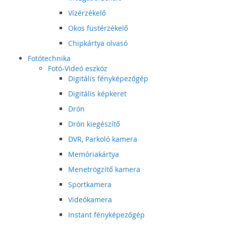
Vízérzékelő
Okos füstérzékelő
Chipkártya olvasó
Fotótechnika
Fotó-Videó eszköz
Digitális fényképezőgép
Digitális képkeret
Drón
Drón kiegészítő
DVR, Parkoló kamera
Memóriakártya
Menetrögzítő kamera
Sportkamera
Videókamera
Instant fényképezőgép