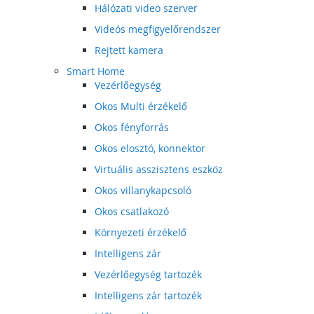
Hálózati video szerver
Videós megfigyelőrendszer
Rejtett kamera
Smart Home
Vezérlőegység
Okos Multi érzékelő
Okos fényforrás
Okos elosztó, konnektor
Virtuális asszisztens eszköz
Okos villanykapcsoló
Okos csatlakozó
Környezeti érzékelő
Intelligens zár
Vezérlőegység tartozék
Intelligens zár tartozék