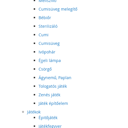
Mellszívó
Cumisüveg melegítő
Bébiőr
Sterilizáló
Cumi
Cumisüveg
Ivópohár
Éjjeli lámpa
Csörgő
Ágynemű, Paplan
Tologatós játék
Zenés játék
Játék építőelem
Játékok
Épitőjáték
Játékfegyver