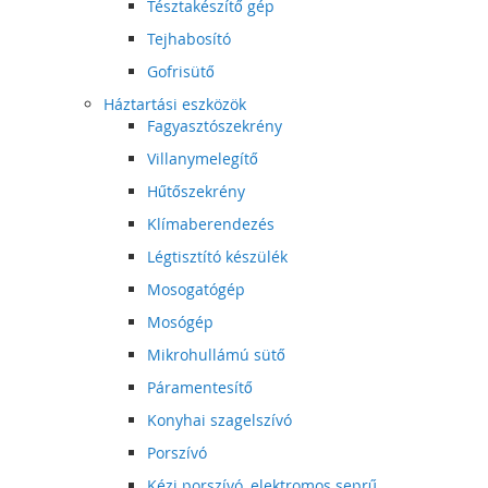
Tésztakészítő gép
Tejhabosító
Gofrisütő
Háztartási eszközök
Fagyasztószekrény
Villanymelegítő
Hűtőszekrény
Klímaberendezés
Légtisztító készülék
Mosogatógép
Mosógép
Mikrohullámú sütő
Páramentesítő
Konyhai szagelszívó
Porszívó
Kézi porszívó, elektromos seprű