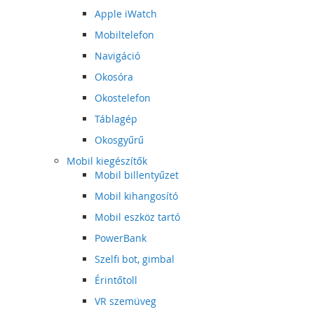
Apple iWatch
Mobiltelefon
Navigáció
Okosóra
Okostelefon
Táblagép
Okosgyűrű
Mobil kiegészítők
Mobil billentyűzet
Mobil kihangosító
Mobil eszköz tartó
PowerBank
Szelfi bot, gimbal
Érintőtoll
VR szemüveg