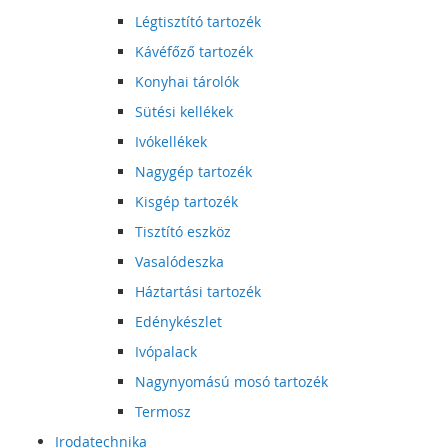
Légtisztító tartozék
Kávéfőző tartozék
Konyhai tárolók
Sütési kellékek
Ivókellékek
Nagygép tartozék
Kisgép tartozék
Tisztító eszköz
Vasalódeszka
Háztartási tartozék
Edénykészlet
Ivópalack
Nagynyomású mosó tartozék
Termosz
Irodatechnika