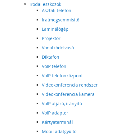
Irodai eszközök
Asztali telefon
Iratmegsemmisítő
Laminálógép
Projektor
Vonalkódolvasó
Diktafon
VoIP telefon
VoIP telefonközpont
Videokonferencia rendszer
Videokonferencia kamera
VoIP átjáró, irányító
VoIP adapter
Kártyaterminál
Mobil adatgyűjtő