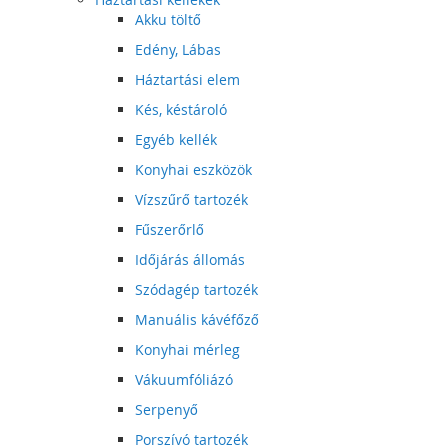
Akku töltő
Edény, Lábas
Háztartási elem
Kés, késtároló
Egyéb kellék
Konyhai eszközök
Vízszűrő tartozék
Fűszerőrlő
Időjárás állomás
Szódagép tartozék
Manuális kávéfőző
Konyhai mérleg
Vákuumfóliázó
Serpenyő
Porszívó tartozék