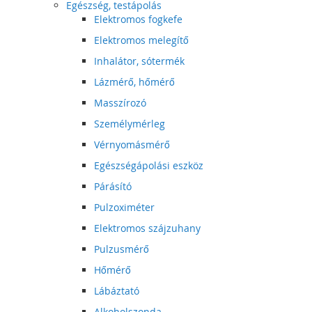
Egészség, testápolás
Elektromos fogkefe
Elektromos melegítő
Inhalátor, sótermék
Lázmérő, hőmérő
Masszírozó
Személymérleg
Vérnyomásmérő
Egészségápolási eszköz
Párásító
Pulzoximéter
Elektromos szájzuhany
Pulzusmérő
Hőmérő
Lábáztató
Alkoholszonda