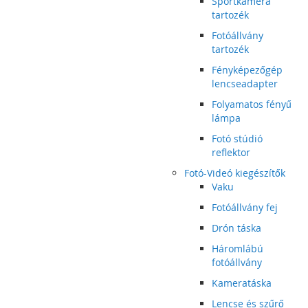
Sportkamera
tartozék
Fotóállvány
tartozék
Fényképezőgép
lencseadapter
Folyamatos fényű
lámpa
Fotó stúdió
reflektor
Fotó-Videó kiegészítők
Vaku
Fotóállvány fej
Drón táska
Háromlábú
fotóállvány
Kameratáska
Lencse és szűrő