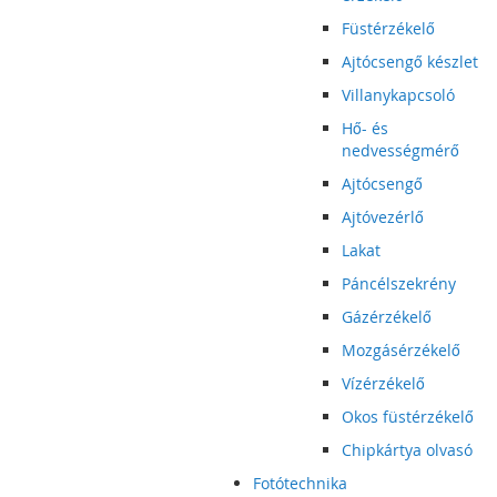
Füstérzékelő
Ajtócsengő készlet
Villanykapcsoló
Hő- és
nedvességmérő
Ajtócsengő
Ajtóvezérlő
Lakat
Páncélszekrény
Gázérzékelő
Mozgásérzékelő
Vízérzékelő
Okos füstérzékelő
Chipkártya olvasó
Fotótechnika