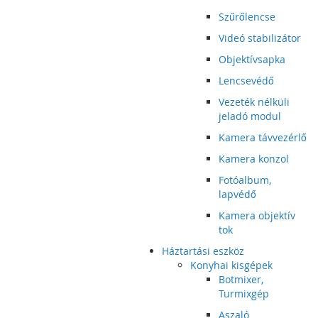
Szűrőlencse
Videó stabilizátor
Objektívsapka
Lencsevédő
Vezeték nélküli
jeladó modul
Kamera távvezérlő
Kamera konzol
Fotóalbum,
lapvédő
Kamera objektív
tok
Háztartási eszköz
Konyhai kisgépek
Botmixer,
Turmixgép
Aszaló