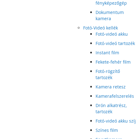
fényképezőgép
Dokumentum
kamera
Fotó-Videó kellék
Fotó-videó akku
Fotó-videó tartozék
Instant film
Fekete-fehér film
Fotó-rögzítő
tartozék
Kamera retesz
Kamerafelszerelés
Drón alkatrész,
tartozék
Fotó-videó akku szíj
Színes film