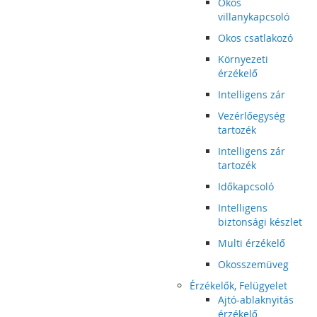
Okos
villanykapcsoló
Okos csatlakozó
Környezeti
érzékelő
Intelligens zár
Vezérlőegység
tartozék
Intelligens zár
tartozék
Időkapcsoló
Intelligens
biztonsági készlet
Multi érzékelő
Okosszemüveg
Érzékelők, Felügyelet
Ajtó-ablaknyitás
érzékelő