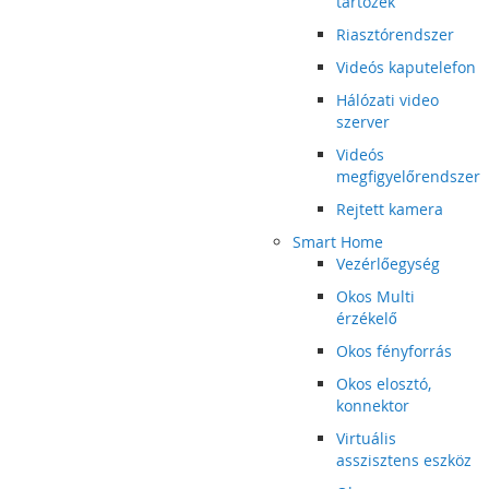
tartozék
Riasztórendszer
Videós kaputelefon
Hálózati video
szerver
Videós
megfigyelőrendszer
Rejtett kamera
Smart Home
Vezérlőegység
Okos Multi
érzékelő
Okos fényforrás
Okos elosztó,
konnektor
Virtuális
asszisztens eszköz