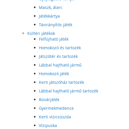
Maszk, álarc
Játékkártya
Távirányítós játék
Kültéri játékok
Felfújható játék
Homokozó és tartozék
Játszótér és tartozék
Lábbal hajtható jármű
Homokozó játék
Kerti játszóház tartozék
Lábbal hajtható jármű tartozék
Búvárjáték
Gyermekmedence
Kerti vízicsúszda
Vízipuska