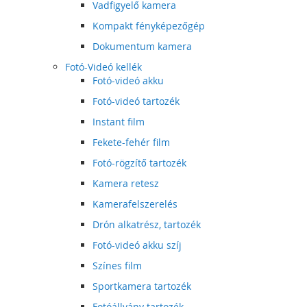
Vadfigyelő kamera
Kompakt fényképezőgép
Dokumentum kamera
Fotó-Videó kellék
Fotó-videó akku
Fotó-videó tartozék
Instant film
Fekete-fehér film
Fotó-rögzítő tartozék
Kamera retesz
Kamerafelszerelés
Drón alkatrész, tartozék
Fotó-videó akku szíj
Színes film
Sportkamera tartozék
Fotóállvány tartozék