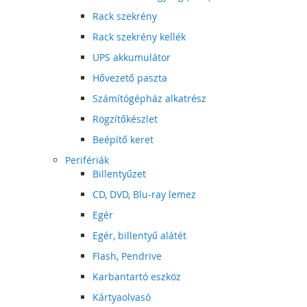
Rack szekrény
Rack szekrény kellék
UPS akkumulátor
Hővezető paszta
Számítógépház alkatrész
Rögzítőkészlet
Beépítő keret
Perifériák
Billentyűzet
CD, DVD, Blu-ray lemez
Egér
Egér, billentyű alátét
Flash, Pendrive
Karbantartó eszköz
Kártyaolvasó