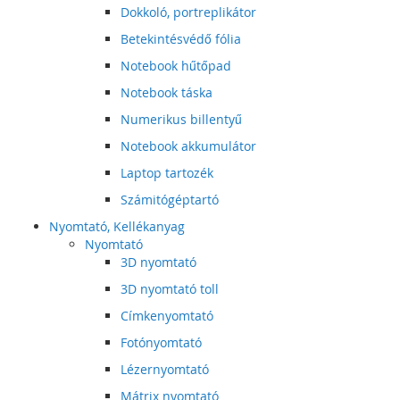
Dokkoló, portreplikátor
Betekintésvédő fólia
Notebook hűtőpad
Notebook táska
Numerikus billentyű
Notebook akkumulátor
Laptop tartozék
Számitógéptartó
Nyomtató, Kellékanyag
Nyomtató
3D nyomtató
3D nyomtató toll
Címkenyomtató
Fotónyomtató
Lézernyomtató
Mátrix nyomtató