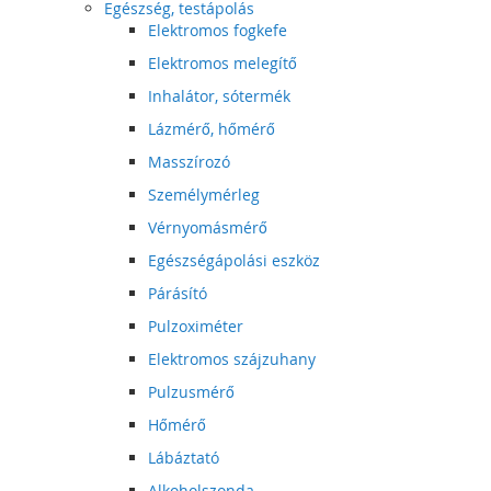
Egészség, testápolás
Elektromos fogkefe
Elektromos melegítő
Inhalátor, sótermék
Lázmérő, hőmérő
Masszírozó
Személymérleg
Vérnyomásmérő
Egészségápolási eszköz
Párásító
Pulzoximéter
Elektromos szájzuhany
Pulzusmérő
Hőmérő
Lábáztató
Alkoholszonda