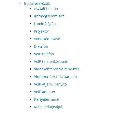
Irodai eszközök
Asztali telefon
Iratmegsemmisítő
Laminálógép
Projektor
Vonalkódolvasó
Diktafon
VoIP telefon
VoIP telefonközpont
Videokonferencia rendszer
Videokonferencia kamera
VoIP átjáró, irányító
VoIP adapter
Kártyaterminál
Mobil adatgyűjtő