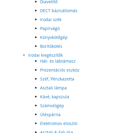
Diavetítő
DECT bázisállomás
Irodai szék
Papírvágó
Könyvkötőgép
Borítókötés
Irodai kiegészítők
Hát- és lábtámasz
Prezentációs eszköz
Széf, Pénzkazetta
Asztali lámpa
Kávé, kapszula
Számológép
Üléspárna
Elektromos elosztó
Asztali & Fali óra