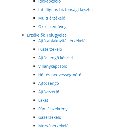
Időkapcsoló
Intelligens biztonsági készlet
Multi érzékelő
Okosszemüveg
Érzékelők, Felügyelet
Ajtó-ablaknyitás érzékelő
Füstérzékelő
Ajtócsengő készlet
Villanykapcsoló
Hő- és nedvességmérő
Ajtócsengő
Ajtóvezérlő
Lakat
Páncélszekrény
Gázérzékelő
Mozgásérzékelő