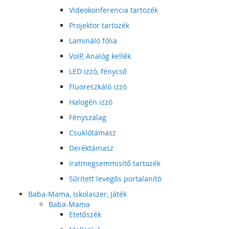
Videokonferencia tartozék
Projektor tartozék
Lamináló fólia
VoIP, Analóg kellék
LED izzó, fénycső
Fluoreszkáló izzó
Halogén izzó
Fényszalag
Csuklótámasz
Deréktámasz
Iratmegsemmisítő tartozék
Sűrített levegős portalanító
Baba-Mama, Iskolaszer, Játék
Baba-Mama
Etetőszék