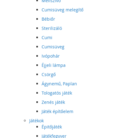
Mellszívó
Cumisüveg melegítő
Bébiőr
Sterilizáló
Cumi
Cumisüveg
Ivópohár
Éjjeli lámpa
Csörgő
Ágynemű, Paplan
Tologatós játék
Zenés játék
Játék építőelem
Játékok
Épitőjáték
Játékfegyver