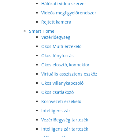
Hálózati video szerver
Videós megfigyelőrendszer
Rejtett kamera
Smart Home
Vezérlőegység
Okos Multi érzékelő
Okos fényforrás
Okos elosztó, konnektor
Virtuális asszisztens eszköz
Okos villanykapcsoló
Okos csatlakozó
Környezeti érzékelő
Intelligens zár
Vezérlőegység tartozék
Intelligens zár tartozék