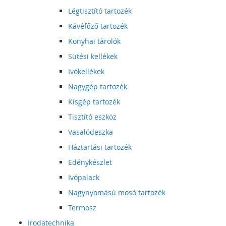
Légtisztító tartozék
Kávéfőző tartozék
Konyhai tárolók
Sütési kellékek
Ivókellékek
Nagygép tartozék
Kisgép tartozék
Tisztító eszköz
Vasalódeszka
Háztartási tartozék
Edénykészlet
Ivópalack
Nagynyomású mosó tartozék
Termosz
Irodatechnika