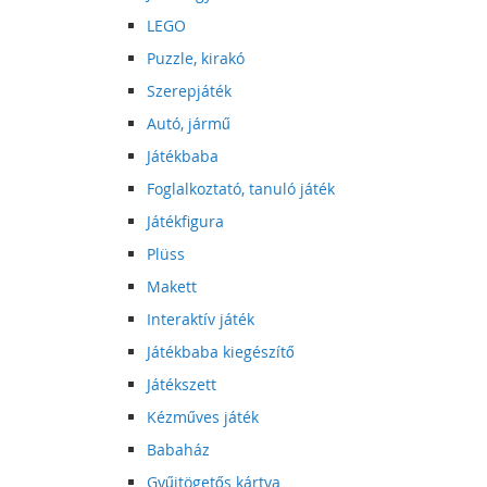
LEGO
Puzzle, kirakó
Szerepjáték
Autó, jármű
Játékbaba
Foglalkoztató, tanuló játék
Játékfigura
Plüss
Makett
Interaktív játék
Játékbaba kiegészítő
Játékszett
Kézműves játék
Babaház
Gyűjtögetős kártya