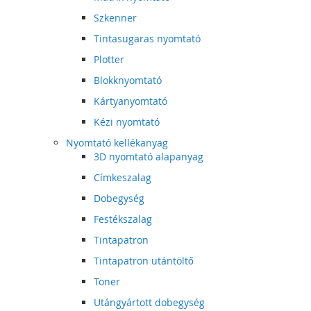
Szkenner
Tintasugaras nyomtató
Plotter
Blokknyomtató
Kártyanyomtató
Kézi nyomtató
Nyomtató kellékanyag
3D nyomtató alapanyag
Címkeszalag
Dobegység
Festékszalag
Tintapatron
Tintapatron utántöltő
Toner
Utángyártott dobegység