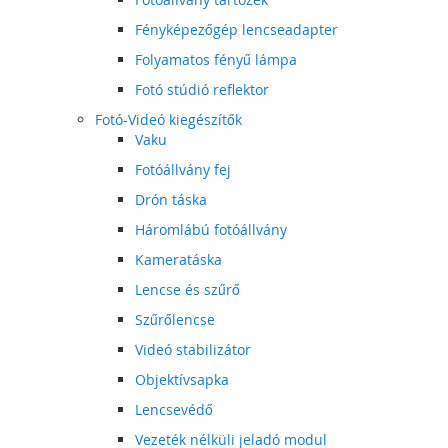
Fényképezőgép lencseadapter
Folyamatos fényű lámpa
Fotó stúdió reflektor
Fotó-Videó kiegészítők
Vaku
Fotóállvány fej
Drón táska
Háromlábú fotóállvány
Kameratáska
Lencse és szűrő
Szűrőlencse
Videó stabilizátor
Objektívsapka
Lencsevédő
Vezeték nélküli jeladó modul