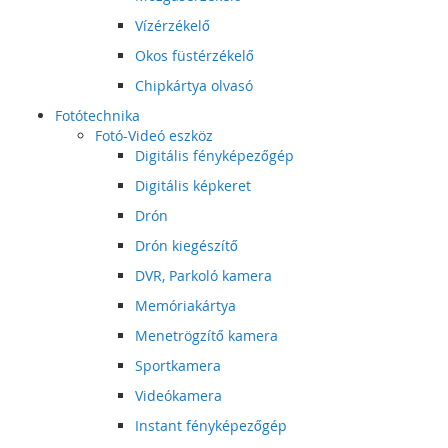
Vízérzékelő
Okos füstérzékelő
Chipkártya olvasó
Fotótechnika
Fotó-Videó eszköz
Digitális fényképezőgép
Digitális képkeret
Drón
Drón kiegészítő
DVR, Parkoló kamera
Memóriakártya
Menetrögzítő kamera
Sportkamera
Videókamera
Instant fényképezőgép