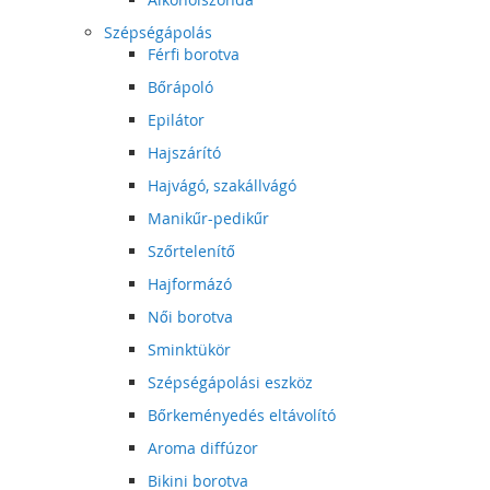
Szépségápolás
Férfi borotva
Bőrápoló
Epilátor
Hajszárító
Hajvágó, szakállvágó
Manikűr-pedikűr
Szőrtelenítő
Hajformázó
Női borotva
Sminktükör
Szépségápolási eszköz
Bőrkeményedés eltávolító
Aroma diffúzor
Bikini borotva