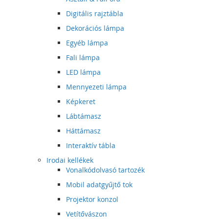
Digitális rajztábla
Dekorációs lámpa
Egyéb lámpa
Fali lámpa
LED lámpa
Mennyezeti lámpa
Képkeret
Lábtámasz
Háttámasz
Interaktív tábla
Irodai kellékek
Vonalkódolvasó tartozék
Mobil adatgyűjtő tok
Projektor konzol
Vetítővászon