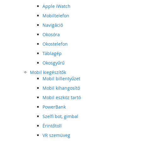
Apple iWatch
Mobiltelefon
Navigáció
Okosóra
Okostelefon
Táblagép
Okosgyűrű
Mobil kiegészítők
Mobil billentyűzet
Mobil kihangosító
Mobil eszköz tartó
PowerBank
Szelfi bot, gimbal
Érintőtoll
VR szemüveg