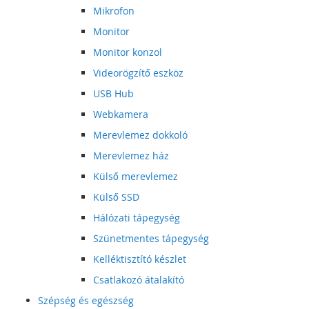
Mikrofon
Monitor
Monitor konzol
Videorögzítő eszköz
USB Hub
Webkamera
Merevlemez dokkoló
Merevlemez ház
Külső merevlemez
Külső SSD
Hálózati tápegység
Szünetmentes tápegység
Kelléktisztító készlet
Csatlakozó átalakító
Szépség és egészség