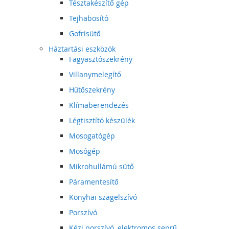
Tésztakészítő gép
Tejhabosító
Gofrisütő
Háztartási eszközök
Fagyasztószekrény
Villanymelegítő
Hűtőszekrény
Klímaberendezés
Légtisztító készülék
Mosogatógép
Mosógép
Mikrohullámú sütő
Páramentesítő
Konyhai szagelszívó
Porszívó
Kézi porszívó, elektromos seprű