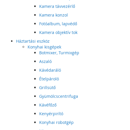
Kamera távvezérlő
Kamera konzol
Fotóalbum, lapvédő
Kamera objektív tok
Háztartási eszköz
Konyhai kisgépek
Botmixer, Turmixgép
Aszaló
Kávédaráló
Ételpároló
Grillsütő
Gyümölcscentrifuga
Kávéfőző
Kenyérpirító
Konyhai robotgép