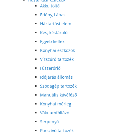
Akku töltő
Edény, Lábas
Háztartási elem
Kés, késtároló
Egyéb kellék
Konyhai eszközök
Vízszűrő tartozék
Fűszerőrlő
Időjárás állomás
Szódagép tartozék
Manuális kávéfőző
Konyhai mérleg
Vákuumfóliázó
Serpenyő
Porszívó tartozék