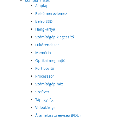
Komponensek
Alaplap
Belső merevlemez
Belső SSD
Hangkártya
Számítógép kiegészítő
Hűtőrendszer
Memória
Optikai meghajtó
Port bővítő
Processzor
Számítógép ház
Szoftver
Tápegység
Videókártya
Áramelosztó egység (PDU)