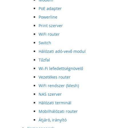
PoE adapter
Powerline
Print szerver
WiFi router
Switch
Hálózati adó-vevő modul
Tűzfal
Wi-Fi lefedettségnövelő
Vezetékes router
WiFi rendszer (Mesh)
NAS szerver
Hálózati terminál
Mobilhálózati router
Átjáró, irányító