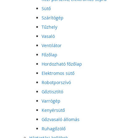
Sütő
Szárítógép
Tűzhely
Vasaló
Ventilátor
Főzőlap
Hordozható főzőlap
Elektromos sütő
Robotporszívó
Gőztisztító
Varrógép
Kenyérsütő
Gőzvasaló állomás
Ruhagőzölő
Háztartási kellékek