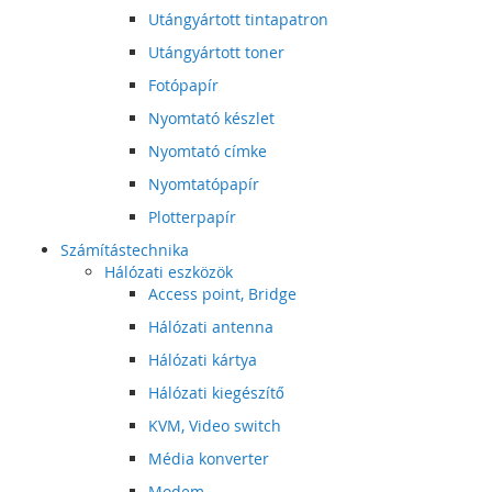
Utángyártott tintapatron
Utángyártott toner
Fotópapír
Nyomtató készlet
Nyomtató címke
Nyomtatópapír
Plotterpapír
Számítástechnika
Hálózati eszközök
Access point, Bridge
Hálózati antenna
Hálózati kártya
Hálózati kiegészítő
KVM, Video switch
Média konverter
Modem