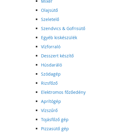
Mixer
Olajsütő
Szeletelő
Szendvics & Gofrisütő
Egyéb kiskészülék
Vízforraló
Desszert készítő
Húsdaráló
Szódagép
Rizsfőző
Elektromos főzőedény
Aprítógép
Vízszűrő
Tojásfőző gép
Pizzasütő gép