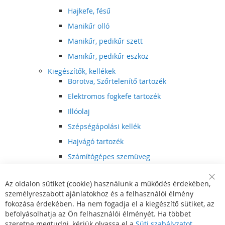
Hajkefe, fésű
Manikűr olló
Manikűr, pedikűr szett
Manikűr, pedikűr eszköz
Kiegészítők, kellékek
Borotva, Szőrtelenítő tartozék
Elektromos fogkefe tartozék
Illóolaj
Szépségápolási kellék
Hajvágó tartozék
Számítógépes szemüveg
Egészségápolási kellék
Az oldalon sütiket (cookie) használunk a működés érdekében,
Hajvágó kiegészítő
Clo
személyreszabott ajánlatokhoz és a felhasználói élmény
Coo
Szórakoztató elektronika
Bar
fokozása érdekében. Ha nem fogadja el a kiegészítő sütiket, az
Multimédia
befolyásolhatja az Ön felhasználói élményét. Ha többet
DVD, BluRay lejátszó
szeretne megtudni, kérjük olvassa el a
Süti szabályzatot