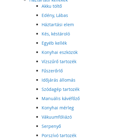
Akku töltő
Edény, Lábas
Háztartási elem
Kés, késtároló
Egyéb kellék
Konyhai eszközök
Vízszűrő tartozék
Fűszerőrlő
Időjárás állomás
Szódagép tartozék
Manuális kávéfőző
Konyhai mérleg
Vákuumfóliázó
Serpenyő
Porszívó tartozék