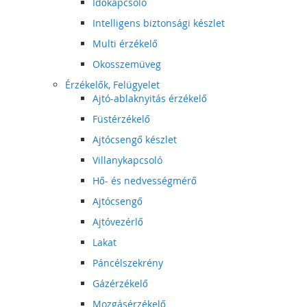
Időkapcsoló
Intelligens biztonsági készlet
Multi érzékelő
Okosszemüveg
Érzékelők, Felügyelet
Ajtó-ablaknyitás érzékelő
Füstérzékelő
Ajtócsengő készlet
Villanykapcsoló
Hő- és nedvességmérő
Ajtócsengő
Ajtóvezérlő
Lakat
Páncélszekrény
Gázérzékelő
Mozgásérzékelő