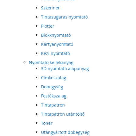
Szkenner
Tintasugaras nyomtató
Plotter
Blokknyomtató
Kártyanyomtató
Kézi nyomtató
Nyomtató kellékanyag
3D nyomtató alapanyag
Címkeszalag
Dobegység
Festékszalag
Tintapatron
Tintapatron utántöltő
Toner
Utángyártott dobegység