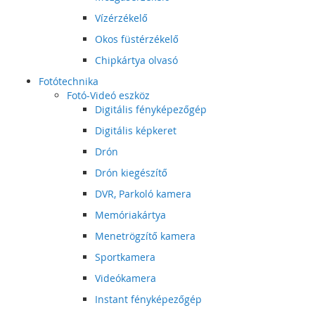
Vízérzékelő
Okos füstérzékelő
Chipkártya olvasó
Fotótechnika
Fotó-Videó eszköz
Digitális fényképezőgép
Digitális képkeret
Drón
Drón kiegészítő
DVR, Parkoló kamera
Memóriakártya
Menetrögzítő kamera
Sportkamera
Videókamera
Instant fényképezőgép