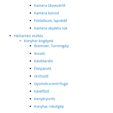
Kamera távvezérlő
Kamera konzol
Fotóalbum, lapvédő
Kamera objektív tok
Háztartási eszköz
Konyhai kisgépek
Botmixer, Turmixgép
Aszaló
Kávédaráló
Ételpároló
Grillsütő
Gyümölcscentrifuga
Kávéfőző
Kenyérpirító
Konyhai robotgép