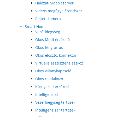
Hálózati video szerver
Videós megfigyelőrendszer
Rejtett kamera
Smart Home
Vezérlőegység
Okos Multi érzékelő
Okos fényforrás
Okos elosztó, konnektor
Virtuális asszisztens eszköz
Okos villanykapcsoló
Okos csatlakozó
Környezeti érzékelő
Intelligens zár
Vezérlőegység tartozék
Intelligens zár tartozék