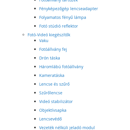
Fényképezőgép lencseadapter
Folyamatos fényű lámpa
Fotó stúdió reflektor
Fotó-Videó kiegészítők
Vaku
Fotóállvány fej
Drón táska
Háromlábú fotóállvány
Kameratáska
Lencse és szűrő
Szűrőlencse
Videó stabilizátor
Objektívsapka
Lencsevédő
Vezeték nélküli jeladó modul