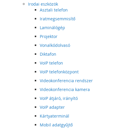
Irodai eszközök
Asztali telefon
Iratmegsemmisítő
Laminálógép
Projektor
Vonalkódolvasó
Diktafon
VoIP telefon
VoIP telefonközpont
Videokonferencia rendszer
Videokonferencia kamera
VoIP átjáró, irányító
VoIP adapter
Kártyaterminál
Mobil adatgyűjtő