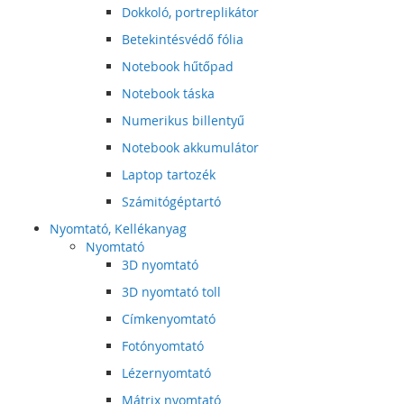
Dokkoló, portreplikátor
Betekintésvédő fólia
Notebook hűtőpad
Notebook táska
Numerikus billentyű
Notebook akkumulátor
Laptop tartozék
Számitógéptartó
Nyomtató, Kellékanyag
Nyomtató
3D nyomtató
3D nyomtató toll
Címkenyomtató
Fotónyomtató
Lézernyomtató
Mátrix nyomtató