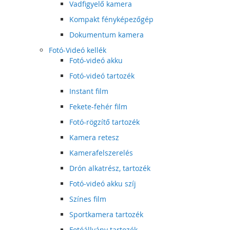
Vadfigyelő kamera
Kompakt fényképezőgép
Dokumentum kamera
Fotó-Videó kellék
Fotó-videó akku
Fotó-videó tartozék
Instant film
Fekete-fehér film
Fotó-rögzítő tartozék
Kamera retesz
Kamerafelszerelés
Drón alkatrész, tartozék
Fotó-videó akku szíj
Színes film
Sportkamera tartozék
Fotóállvány tartozék