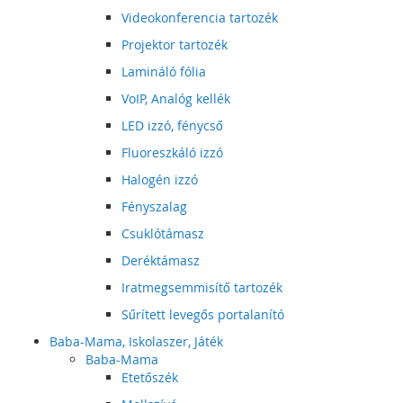
Videokonferencia tartozék
Projektor tartozék
Lamináló fólia
VoIP, Analóg kellék
LED izzó, fénycső
Fluoreszkáló izzó
Halogén izzó
Fényszalag
Csuklótámasz
Deréktámasz
Iratmegsemmisítő tartozék
Sűrített levegős portalanító
Baba-Mama, Iskolaszer, Játék
Baba-Mama
Etetőszék