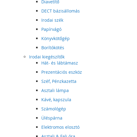
Diavetítő
DECT bázisállomás
Irodai szék
Papírvágó
Könyvkötőgép
Borítókötés
Irodai kiegészítők
Hát- és lábtámasz
Prezentációs eszköz
Széf, Pénzkazetta
Asztali lámpa
Kávé, kapszula
Számológép
Üléspárna
Elektromos elosztó
Asztali & Fali óra