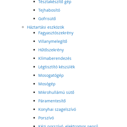
Tésztakészítő gép
Tejhabosító
Gofrisütő
Háztartási eszközök
Fagyasztószekrény
Villanymelegítő
Hűtőszekrény
Klímaberendezés
Légtisztító készülék
Mosogatógép
Mosógép
Mikrohullámú sütő
Páramentesítő
Konyhai szagelszívó
Porszívó
Kézi porszívó, elektromos seprű