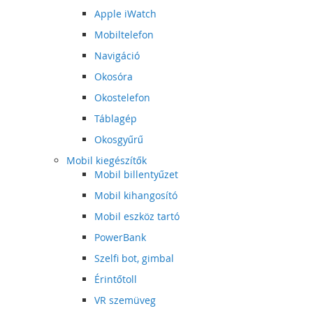
Apple iWatch
Mobiltelefon
Navigáció
Okosóra
Okostelefon
Táblagép
Okosgyűrű
Mobil kiegészítők
Mobil billentyűzet
Mobil kihangosító
Mobil eszköz tartó
PowerBank
Szelfi bot, gimbal
Érintőtoll
VR szemüveg