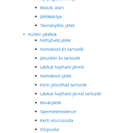
Maszk, álarc
Játékkártya
Távirányítós játék
Kültéri játékok
Felfújható játék
Homokozó és tartozék
Játszótér és tartozék
Lábbal hajtható jármű
Homokozó játék
Kerti játszóház tartozék
Lábbal hajtható jármű tartozék
Búvárjáték
Gyermekmedence
Kerti vízicsúszda
Vízipuska