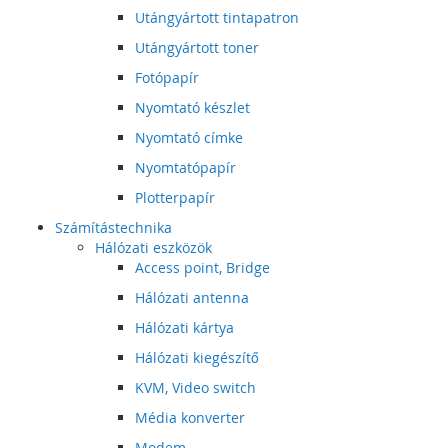
Utángyártott tintapatron
Utángyártott toner
Fotópapír
Nyomtató készlet
Nyomtató címke
Nyomtatópapír
Plotterpapír
Számítástechnika
Hálózati eszközök
Access point, Bridge
Hálózati antenna
Hálózati kártya
Hálózati kiegészítő
KVM, Video switch
Média konverter
Modem