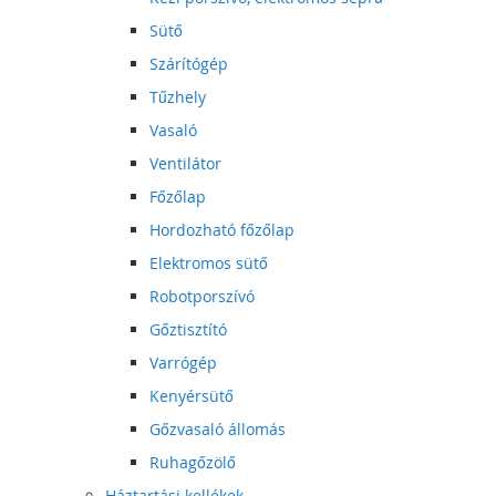
Sütő
Szárítógép
Tűzhely
Vasaló
Ventilátor
Főzőlap
Hordozható főzőlap
Elektromos sütő
Robotporszívó
Gőztisztító
Varrógép
Kenyérsütő
Gőzvasaló állomás
Ruhagőzölő
Háztartási kellékek