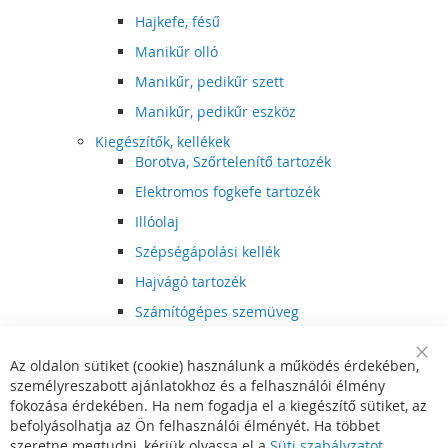
Hajkefe, fésű
Manikűr olló
Manikűr, pedikűr szett
Manikűr, pedikűr eszköz
Kiegészítők, kellékek
Borotva, Szőrtelenítő tartozék
Elektromos fogkefe tartozék
Illóolaj
Szépségápolási kellék
Hajvágó tartozék
Számítógépes szemüveg
Egészségápolási kellék
Az oldalon sütiket (cookie) használunk a működés érdekében,
Hajvágó kiegészítő
Clo
személyreszabott ajánlatokhoz és a felhasználói élmény
Coo
Szórakoztató elektronika
Bar
fokozása érdekében. Ha nem fogadja el a kiegészítő sütiket, az
Multimédia
befolyásolhatja az Ön felhasználói élményét. Ha többet
DVD, BluRay lejátszó
szeretne megtudni, kérjük olvassa el a
Süti szabályzatot