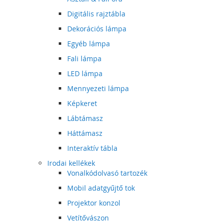
Digitális rajztábla
Dekorációs lámpa
Egyéb lámpa
Fali lámpa
LED lámpa
Mennyezeti lámpa
Képkeret
Lábtámasz
Háttámasz
Interaktív tábla
Irodai kellékek
Vonalkódolvasó tartozék
Mobil adatgyűjtő tok
Projektor konzol
Vetítővászon