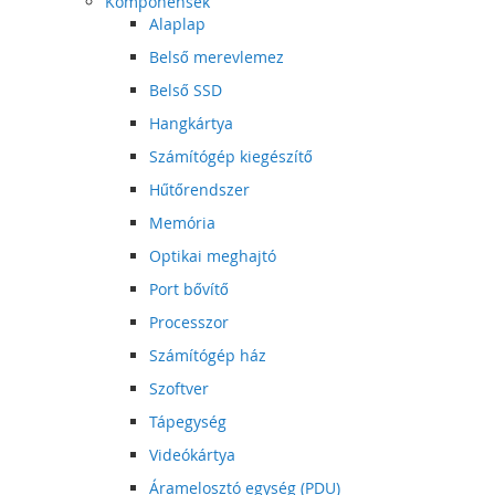
Komponensek
Alaplap
Belső merevlemez
Belső SSD
Hangkártya
Számítógép kiegészítő
Hűtőrendszer
Memória
Optikai meghajtó
Port bővítő
Processzor
Számítógép ház
Szoftver
Tápegység
Videókártya
Áramelosztó egység (PDU)