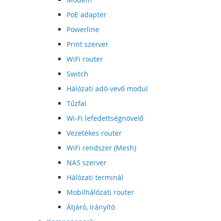
PoE adapter
Powerline
Print szerver
WiFi router
Switch
Hálózati adó-vevő modul
Tűzfal
Wi-Fi lefedettségnövelő
Vezetékes router
WiFi rendszer (Mesh)
NAS szerver
Hálózati terminál
Mobilhálózati router
Átjáró, irányító