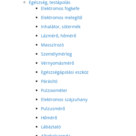
Egészség, testápolás
Elektromos fogkefe
Elektromos melegítő
Inhalátor, sótermék
Lázmérő, hőmérő
Masszírozó
Személymérleg
Vérnyomásmérő
Egészségápolási eszköz
Párásító
Pulzoximéter
Elektromos szájzuhany
Pulzusmérő
Hőmérő
Lábáztató
Alkoholszonda