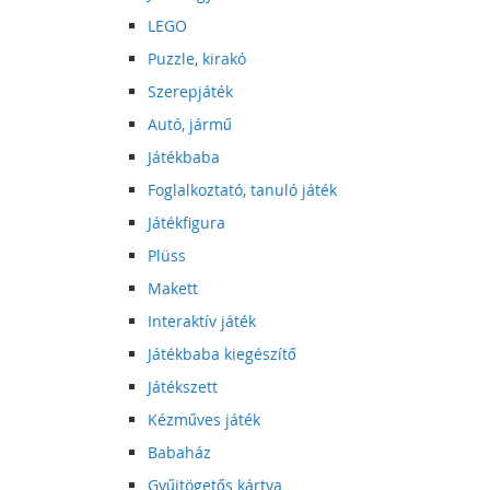
LEGO
Puzzle, kirakó
Szerepjáték
Autó, jármű
Játékbaba
Foglalkoztató, tanuló játék
Játékfigura
Plüss
Makett
Interaktív játék
Játékbaba kiegészítő
Játékszett
Kézműves játék
Babaház
Gyűjtögetős kártya