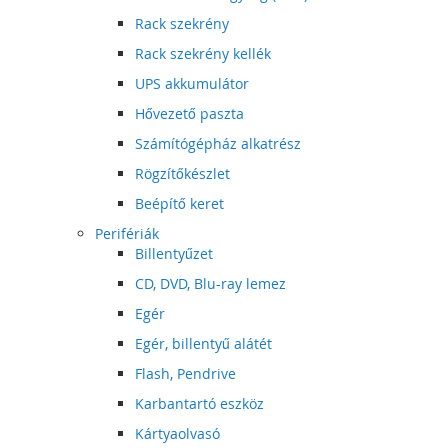
Rack szekrény
Rack szekrény kellék
UPS akkumulátor
Hővezető paszta
Számítógépház alkatrész
Rögzítőkészlet
Beépítő keret
Perifériák
Billentyűzet
CD, DVD, Blu-ray lemez
Egér
Egér, billentyű alátét
Flash, Pendrive
Karbantartó eszköz
Kártyaolvasó