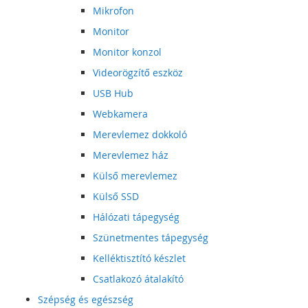
Mikrofon
Monitor
Monitor konzol
Videorögzítő eszköz
USB Hub
Webkamera
Merevlemez dokkoló
Merevlemez ház
Külső merevlemez
Külső SSD
Hálózati tápegység
Szünetmentes tápegység
Kelléktisztító készlet
Csatlakozó átalakító
Szépség és egészség