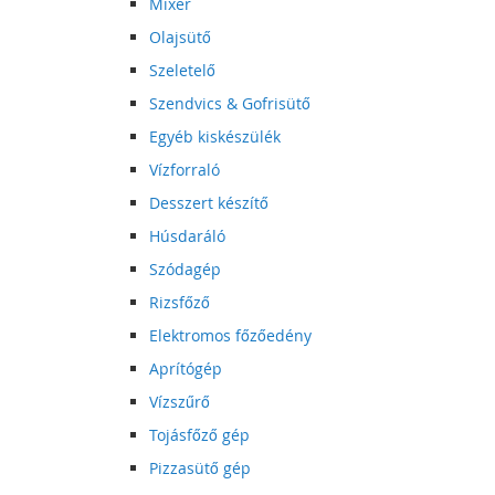
Mixer
Olajsütő
Szeletelő
Szendvics & Gofrisütő
Egyéb kiskészülék
Vízforraló
Desszert készítő
Húsdaráló
Szódagép
Rizsfőző
Elektromos főzőedény
Aprítógép
Vízszűrő
Tojásfőző gép
Pizzasütő gép