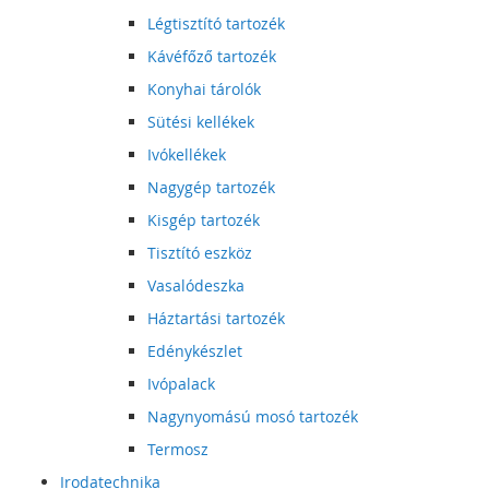
Légtisztító tartozék
Kávéfőző tartozék
Konyhai tárolók
Sütési kellékek
Ivókellékek
Nagygép tartozék
Kisgép tartozék
Tisztító eszköz
Vasalódeszka
Háztartási tartozék
Edénykészlet
Ivópalack
Nagynyomású mosó tartozék
Termosz
Irodatechnika