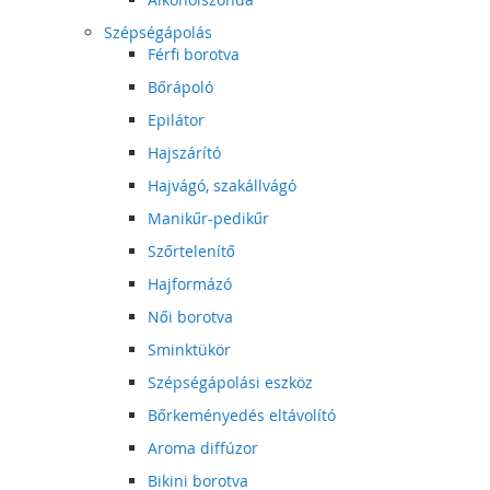
Szépségápolás
Férfi borotva
Bőrápoló
Epilátor
Hajszárító
Hajvágó, szakállvágó
Manikűr-pedikűr
Szőrtelenítő
Hajformázó
Női borotva
Sminktükör
Szépségápolási eszköz
Bőrkeményedés eltávolító
Aroma diffúzor
Bikini borotva