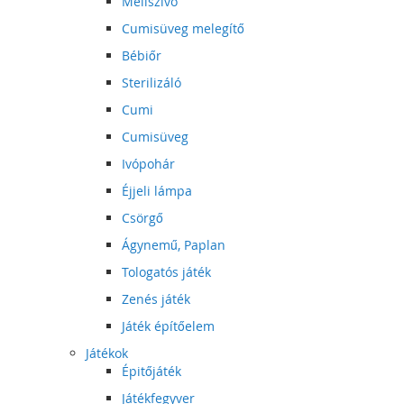
Mellszívó
Cumisüveg melegítő
Bébiőr
Sterilizáló
Cumi
Cumisüveg
Ivópohár
Éjjeli lámpa
Csörgő
Ágynemű, Paplan
Tologatós játék
Zenés játék
Játék építőelem
Játékok
Épitőjáték
Játékfegyver