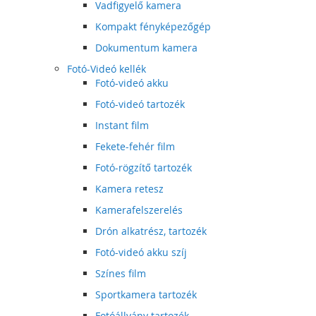
Vadfigyelő kamera
Kompakt fényképezőgép
Dokumentum kamera
Fotó-Videó kellék
Fotó-videó akku
Fotó-videó tartozék
Instant film
Fekete-fehér film
Fotó-rögzítő tartozék
Kamera retesz
Kamerafelszerelés
Drón alkatrész, tartozék
Fotó-videó akku szíj
Színes film
Sportkamera tartozék
Fotóállvány tartozék