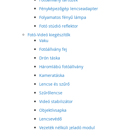
Fényképezőgép lencseadapter
Folyamatos fényű lámpa
Fotó stúdió reflektor
Fotó-Videó kiegészítők
Vaku
Fotóállvány fej
Drón táska
Háromlábú fotóállvány
Kameratáska
Lencse és szűrő
Szűrőlencse
Videó stabilizátor
Objektívsapka
Lencsevédő
Vezeték nélküli jeladó modul