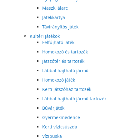
Maszk, álarc
Játékkártya
Távirányítós játék
Kültéri játékok
Felfújható játék
Homokozó és tartozék
Játszótér és tartozék
Lábbal hajtható jármű
Homokozó játék
Kerti játszóház tartozék
Lábbal hajtható jármű tartozék
Búvárjáték
Gyermekmedence
Kerti vízicsúszda
Vízipuska