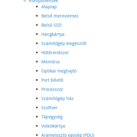
Komponensek
Alaplap
Belső merevlemez
Belső SSD
Hangkártya
Számítógép kiegészítő
Hűtőrendszer
Memória
Optikai meghajtó
Port bővítő
Processzor
Számítógép ház
Szoftver
Tápegység
Videókártya
Áramelosztó egység (PDU)