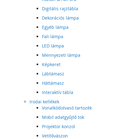
Digitális rajztábla
Dekorációs lámpa
Egyéb lámpa
Fali lámpa
LED lámpa
Mennyezeti lámpa
Képkeret
Lábtámasz
Háttámasz
Interaktív tábla
Irodai kellékek
Vonalkódolvasó tartozék
Mobil adatgyűjtő tok
Projektor konzol
Vetítővászon