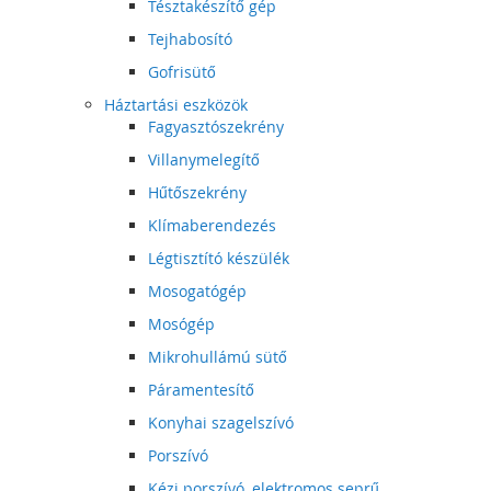
Tésztakészítő gép
Tejhabosító
Gofrisütő
Háztartási eszközök
Fagyasztószekrény
Villanymelegítő
Hűtőszekrény
Klímaberendezés
Légtisztító készülék
Mosogatógép
Mosógép
Mikrohullámú sütő
Páramentesítő
Konyhai szagelszívó
Porszívó
Kézi porszívó, elektromos seprű