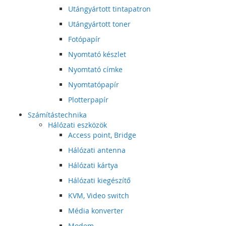
Utángyártott tintapatron
Utángyártott toner
Fotópapír
Nyomtató készlet
Nyomtató címke
Nyomtatópapír
Plotterpapír
Számítástechnika
Hálózati eszközök
Access point, Bridge
Hálózati antenna
Hálózati kártya
Hálózati kiegészítő
KVM, Video switch
Média konverter
Modem