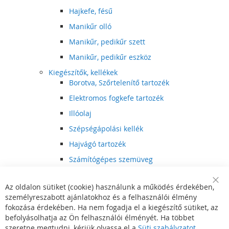
Hajkefe, fésű
Manikűr olló
Manikűr, pedikűr szett
Manikűr, pedikűr eszköz
Kiegészítők, kellékek
Borotva, Szőrtelenítő tartozék
Elektromos fogkefe tartozék
Illóolaj
Szépségápolási kellék
Hajvágó tartozék
Számítógépes szemüveg
Egészségápolási kellék
Az oldalon sütiket (cookie) használunk a működés érdekében,
Hajvágó kiegészítő
Clo
személyreszabott ajánlatokhoz és a felhasználói élmény
Coo
Szórakoztató elektronika
Bar
fokozása érdekében. Ha nem fogadja el a kiegészítő sütiket, az
Multimédia
befolyásolhatja az Ön felhasználói élményét. Ha többet
DVD, BluRay lejátszó
szeretne megtudni, kérjük olvassa el a
Süti szabályzatot