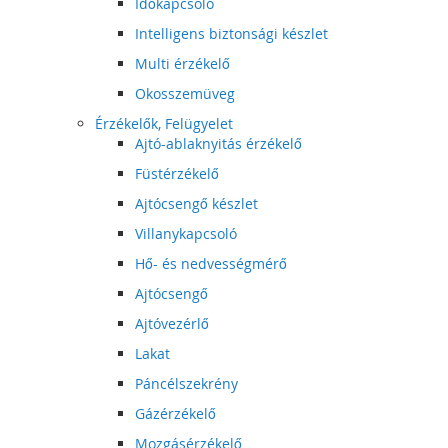
Időkapcsoló
Intelligens biztonsági készlet
Multi érzékelő
Okosszemüveg
Érzékelők, Felügyelet
Ajtó-ablaknyitás érzékelő
Füstérzékelő
Ajtócsengő készlet
Villanykapcsoló
Hő- és nedvességmérő
Ajtócsengő
Ajtóvezérlő
Lakat
Páncélszekrény
Gázérzékelő
Mozgásérzékelő