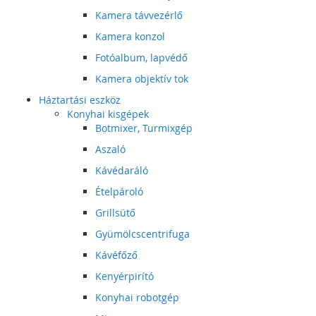
Kamera távvezérlő
Kamera konzol
Fotóalbum, lapvédő
Kamera objektív tok
Háztartási eszköz
Konyhai kisgépek
Botmixer, Turmixgép
Aszaló
Kávédaráló
Ételpároló
Grillsütő
Gyümölcscentrifuga
Kávéfőző
Kenyérpirító
Konyhai robotgép