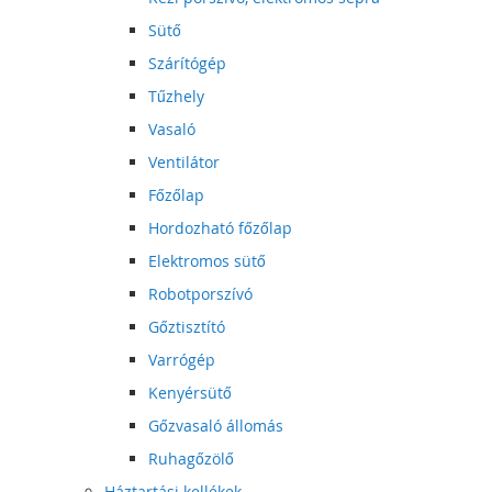
Sütő
Szárítógép
Tűzhely
Vasaló
Ventilátor
Főzőlap
Hordozható főzőlap
Elektromos sütő
Robotporszívó
Gőztisztító
Varrógép
Kenyérsütő
Gőzvasaló állomás
Ruhagőzölő
Háztartási kellékek