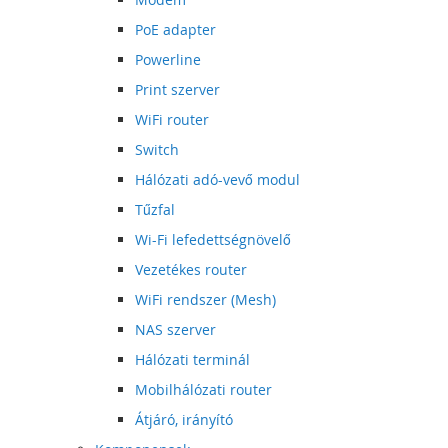
PoE adapter
Powerline
Print szerver
WiFi router
Switch
Hálózati adó-vevő modul
Tűzfal
Wi-Fi lefedettségnövelő
Vezetékes router
WiFi rendszer (Mesh)
NAS szerver
Hálózati terminál
Mobilhálózati router
Átjáró, irányító