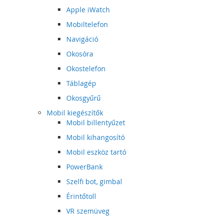
Apple iWatch
Mobiltelefon
Navigáció
Okosóra
Okostelefon
Táblagép
Okosgyűrű
Mobil kiegészítők
Mobil billentyűzet
Mobil kihangosító
Mobil eszköz tartó
PowerBank
Szelfi bot, gimbal
Érintőtoll
VR szemüveg