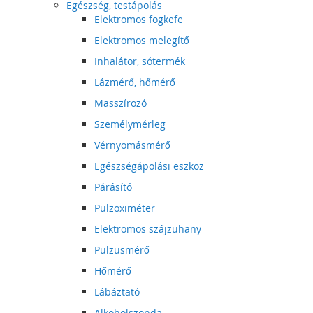
Egészség, testápolás
Elektromos fogkefe
Elektromos melegítő
Inhalátor, sótermék
Lázmérő, hőmérő
Masszírozó
Személymérleg
Vérnyomásmérő
Egészségápolási eszköz
Párásító
Pulzoximéter
Elektromos szájzuhany
Pulzusmérő
Hőmérő
Lábáztató
Alkoholszonda