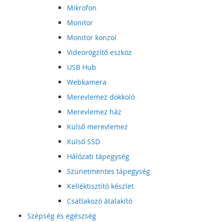
Mikrofon
Monitor
Monitor konzol
Videorögzítő eszköz
USB Hub
Webkamera
Merevlemez dokkoló
Merevlemez ház
Külső merevlemez
Külső SSD
Hálózati tápegység
Szünetmentes tápegység
Kelléktisztító készlet
Csatlakozó átalakító
Szépség és egészség