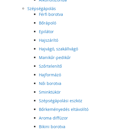
Szépségápolás
Férfi borotva
Bőrápoló
Epilátor
Hajszárító
Hajvágó, szakállvágó
Manikűr-pedikűr
Szőrtelenítő
Hajformázó
Női borotva
Sminktükör
Szépségápolási eszköz
Bőrkeményedés eltávolító
Aroma diffúzor
Bikini borotva