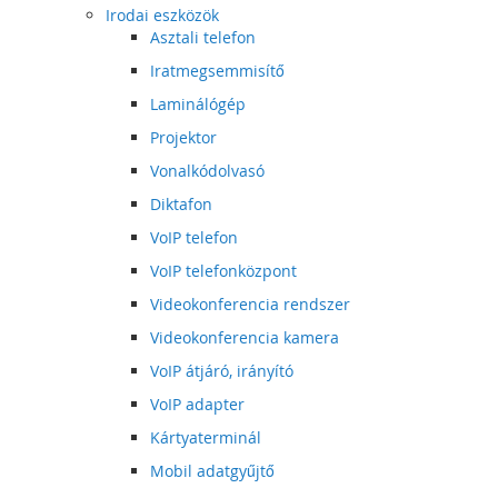
Irodai eszközök
Asztali telefon
Iratmegsemmisítő
Laminálógép
Projektor
Vonalkódolvasó
Diktafon
VoIP telefon
VoIP telefonközpont
Videokonferencia rendszer
Videokonferencia kamera
VoIP átjáró, irányító
VoIP adapter
Kártyaterminál
Mobil adatgyűjtő