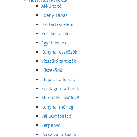
Akku töltő
Edény, Lábas
Háztartási elem
Kés, késtároló
Egyéb kellék
Konyhai eszközök
Vízszűrő tartozék
Fűszerőrlő
Időjárás állomás
Szódagép tartozék
Manuális kávéfőző
Konyhai mérleg
Vákuumfóliázó
Serpenyő
Porszívó tartozék