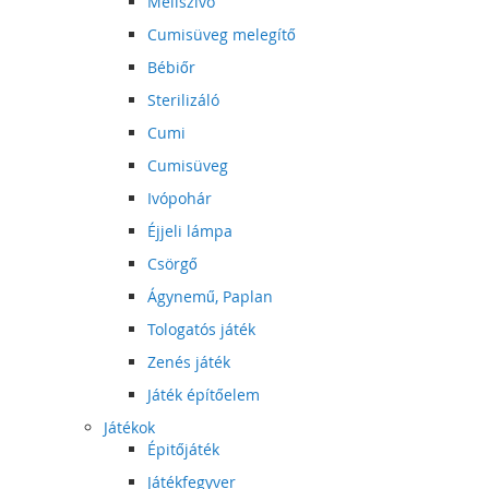
Mellszívó
Cumisüveg melegítő
Bébiőr
Sterilizáló
Cumi
Cumisüveg
Ivópohár
Éjjeli lámpa
Csörgő
Ágynemű, Paplan
Tologatós játék
Zenés játék
Játék építőelem
Játékok
Épitőjáték
Játékfegyver