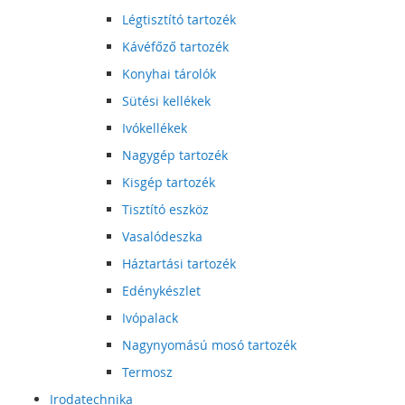
Légtisztító tartozék
Kávéfőző tartozék
Konyhai tárolók
Sütési kellékek
Ivókellékek
Nagygép tartozék
Kisgép tartozék
Tisztító eszköz
Vasalódeszka
Háztartási tartozék
Edénykészlet
Ivópalack
Nagynyomású mosó tartozék
Termosz
Irodatechnika