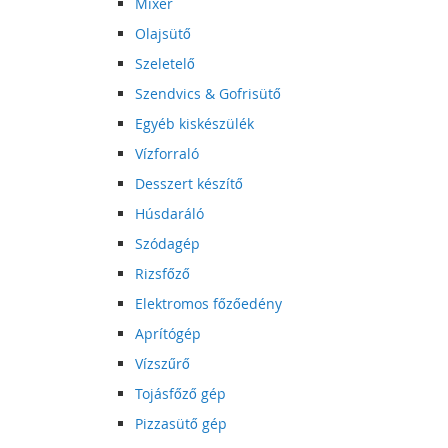
Mixer
Olajsütő
Szeletelő
Szendvics & Gofrisütő
Egyéb kiskészülék
Vízforraló
Desszert készítő
Húsdaráló
Szódagép
Rizsfőző
Elektromos főzőedény
Aprítógép
Vízszűrő
Tojásfőző gép
Pizzasütő gép