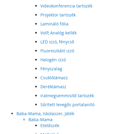
Videokonferencia tartozék
Projektor tartozék
Lamináló fólia
VoIP, Analóg kellék
LED izzó, fénycső
Fluoreszkáló izzó
Halogén izzó
Fényszalag
Csuklótámasz
Deréktámasz
Iratmegsemmisítő tartozék
Sűrített levegős portalanító
Baba-Mama, Iskolaszer, Játék
Baba-Mama
Etetőszék