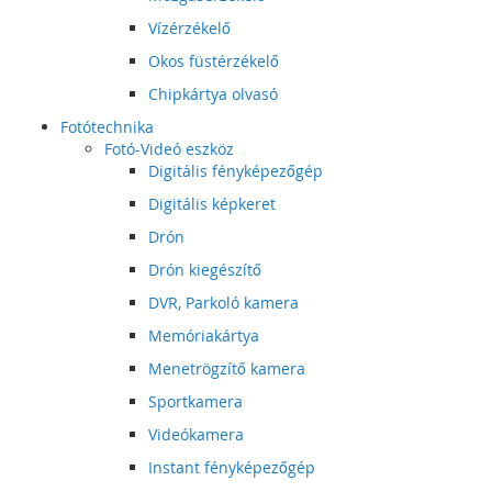
Vízérzékelő
Okos füstérzékelő
Chipkártya olvasó
Fotótechnika
Fotó-Videó eszköz
Digitális fényképezőgép
Digitális képkeret
Drón
Drón kiegészítő
DVR, Parkoló kamera
Memóriakártya
Menetrögzítő kamera
Sportkamera
Videókamera
Instant fényképezőgép