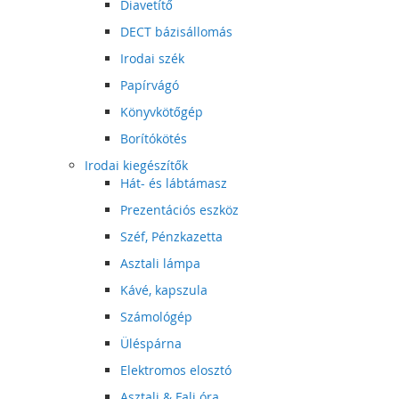
Diavetítő
DECT bázisállomás
Irodai szék
Papírvágó
Könyvkötőgép
Borítókötés
Irodai kiegészítők
Hát- és lábtámasz
Prezentációs eszköz
Széf, Pénzkazetta
Asztali lámpa
Kávé, kapszula
Számológép
Üléspárna
Elektromos elosztó
Asztali & Fali óra