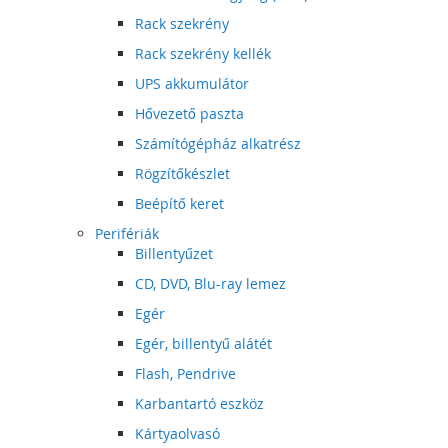
Rack szekrény
Rack szekrény kellék
UPS akkumulátor
Hővezető paszta
Számítógépház alkatrész
Rögzítőkészlet
Beépítő keret
Perifériák
Billentyűzet
CD, DVD, Blu-ray lemez
Egér
Egér, billentyű alátét
Flash, Pendrive
Karbantartó eszköz
Kártyaolvasó