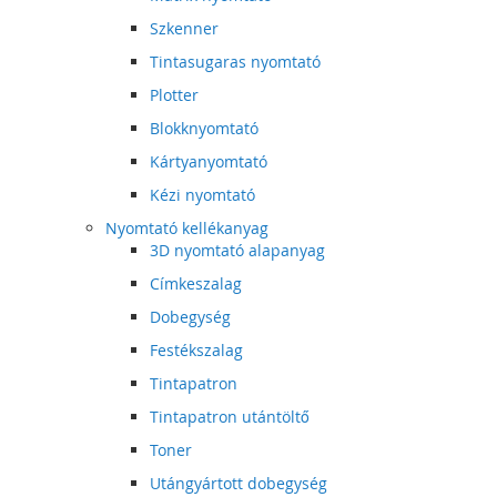
Szkenner
Tintasugaras nyomtató
Plotter
Blokknyomtató
Kártyanyomtató
Kézi nyomtató
Nyomtató kellékanyag
3D nyomtató alapanyag
Címkeszalag
Dobegység
Festékszalag
Tintapatron
Tintapatron utántöltő
Toner
Utángyártott dobegység