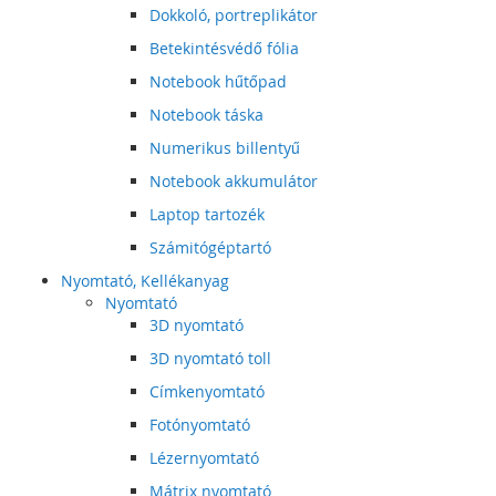
Dokkoló, portreplikátor
Betekintésvédő fólia
Notebook hűtőpad
Notebook táska
Numerikus billentyű
Notebook akkumulátor
Laptop tartozék
Számitógéptartó
Nyomtató, Kellékanyag
Nyomtató
3D nyomtató
3D nyomtató toll
Címkenyomtató
Fotónyomtató
Lézernyomtató
Mátrix nyomtató