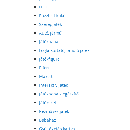
LEGO
Puzzle, kirakó
Szerepjáték
Autó, jármű
Játékbaba
Foglalkoztató, tanuló játék
Játékfigura
Plüss
Makett
Interaktív játék
Játékbaba kiegészítő
Játékszett
Kézműves játék
Babaház
Gyűjtögetős kártya