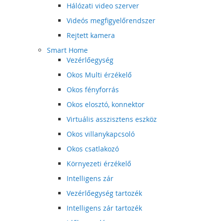
Hálózati video szerver
Videós megfigyelőrendszer
Rejtett kamera
Smart Home
Vezérlőegység
Okos Multi érzékelő
Okos fényforrás
Okos elosztó, konnektor
Virtuális asszisztens eszköz
Okos villanykapcsoló
Okos csatlakozó
Környezeti érzékelő
Intelligens zár
Vezérlőegység tartozék
Intelligens zár tartozék