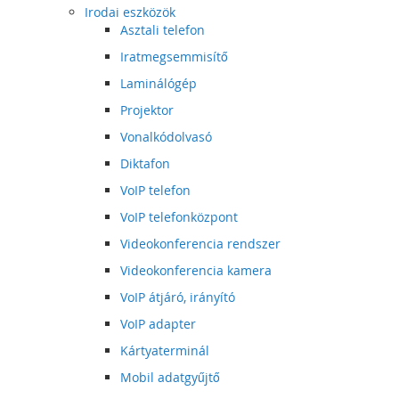
Irodai eszközök
Asztali telefon
Iratmegsemmisítő
Laminálógép
Projektor
Vonalkódolvasó
Diktafon
VoIP telefon
VoIP telefonközpont
Videokonferencia rendszer
Videokonferencia kamera
VoIP átjáró, irányító
VoIP adapter
Kártyaterminál
Mobil adatgyűjtő