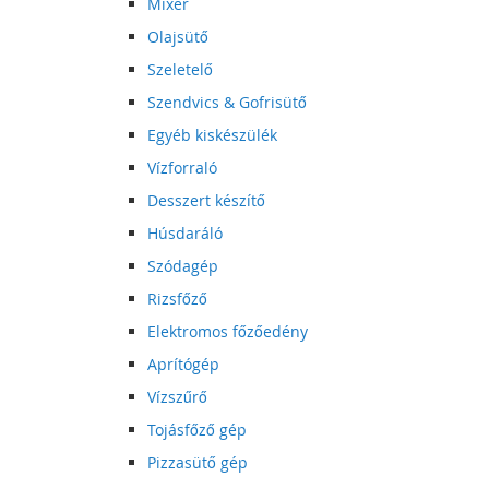
Mixer
Olajsütő
Szeletelő
Szendvics & Gofrisütő
Egyéb kiskészülék
Vízforraló
Desszert készítő
Húsdaráló
Szódagép
Rizsfőző
Elektromos főzőedény
Aprítógép
Vízszűrő
Tojásfőző gép
Pizzasütő gép