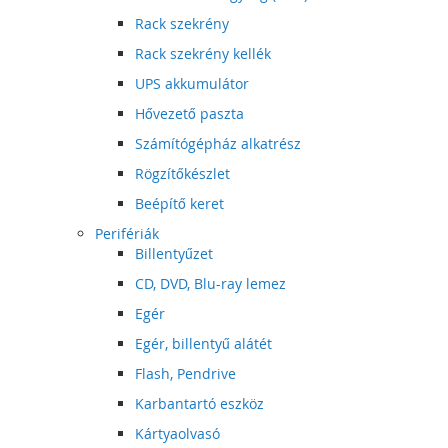
Rack szekrény
Rack szekrény kellék
UPS akkumulátor
Hővezető paszta
Számítógépház alkatrész
Rögzítőkészlet
Beépítő keret
Perifériák
Billentyűzet
CD, DVD, Blu-ray lemez
Egér
Egér, billentyű alátét
Flash, Pendrive
Karbantartó eszköz
Kártyaolvasó