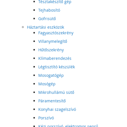
Tésztakészítő gép
Tejhabosító
Gofrisütő
Háztartási eszközök
Fagyasztószekrény
Villanymelegítő
Hűtőszekrény
Klímaberendezés
Légtisztító készülék
Mosogatógép
Mosógép
Mikrohullámú sütő
Páramentesítő
Konyhai szagelszívó
Porszívó
Kézi porszívó, elektromos seprű