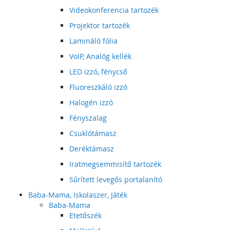
Videokonferencia tartozék
Projektor tartozék
Lamináló fólia
VoIP, Analóg kellék
LED izzó, fénycső
Fluoreszkáló izzó
Halogén izzó
Fényszalag
Csuklótámasz
Deréktámasz
Iratmegsemmisítő tartozék
Sűrített levegős portalanító
Baba-Mama, Iskolaszer, Játék
Baba-Mama
Etetőszék