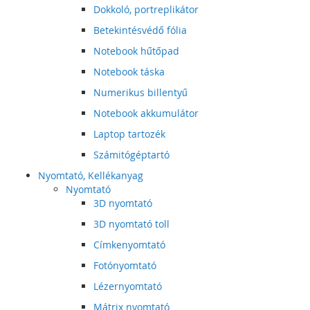
Dokkoló, portreplikátor
Betekintésvédő fólia
Notebook hűtőpad
Notebook táska
Numerikus billentyű
Notebook akkumulátor
Laptop tartozék
Számitógéptartó
Nyomtató, Kellékanyag
Nyomtató
3D nyomtató
3D nyomtató toll
Címkenyomtató
Fotónyomtató
Lézernyomtató
Mátrix nyomtató