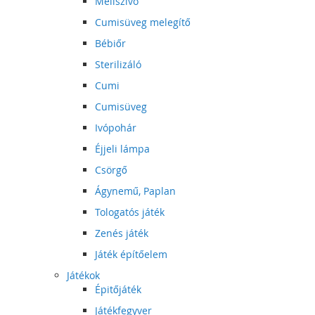
Mellszívó
Cumisüveg melegítő
Bébiőr
Sterilizáló
Cumi
Cumisüveg
Ivópohár
Éjjeli lámpa
Csörgő
Ágynemű, Paplan
Tologatós játék
Zenés játék
Játék építőelem
Játékok
Épitőjáték
Játékfegyver