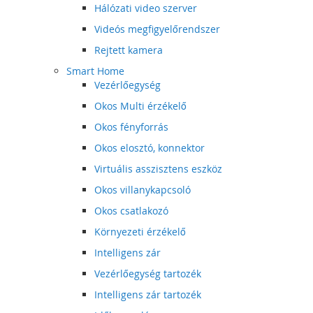
Hálózati video szerver
Videós megfigyelőrendszer
Rejtett kamera
Smart Home
Vezérlőegység
Okos Multi érzékelő
Okos fényforrás
Okos elosztó, konnektor
Virtuális asszisztens eszköz
Okos villanykapcsoló
Okos csatlakozó
Környezeti érzékelő
Intelligens zár
Vezérlőegység tartozék
Intelligens zár tartozék