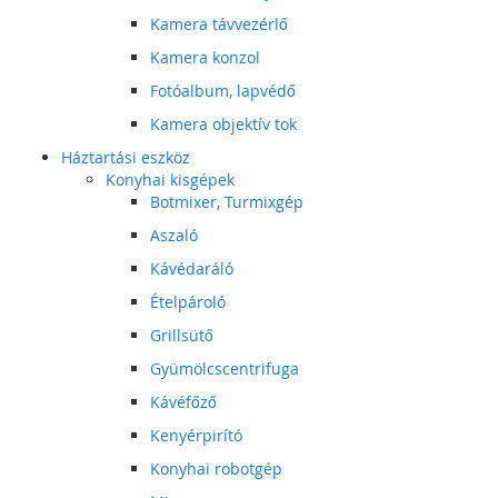
Kamera távvezérlő
Kamera konzol
Fotóalbum, lapvédő
Kamera objektív tok
Háztartási eszköz
Konyhai kisgépek
Botmixer, Turmixgép
Aszaló
Kávédaráló
Ételpároló
Grillsütő
Gyümölcscentrifuga
Kávéfőző
Kenyérpirító
Konyhai robotgép