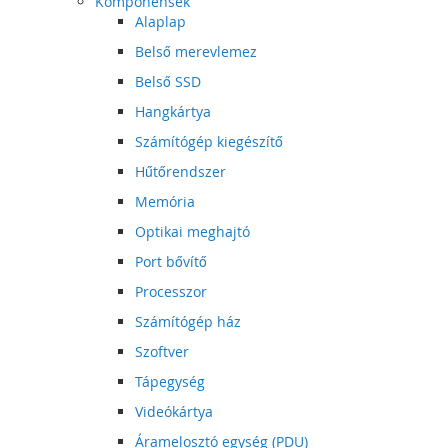
Komponensek
Alaplap
Belső merevlemez
Belső SSD
Hangkártya
Számítógép kiegészítő
Hűtőrendszer
Memória
Optikai meghajtó
Port bővítő
Processzor
Számítógép ház
Szoftver
Tápegység
Videókártya
Áramelosztó egység (PDU)