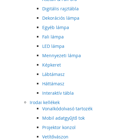
Digitális rajztábla
Dekorációs lámpa
Egyéb lámpa
Fali lámpa
LED lámpa
Mennyezeti lámpa
Képkeret
Lábtámasz
Háttámasz
Interaktív tábla
Irodai kellékek
Vonalkódolvasó tartozék
Mobil adatgyűjtő tok
Projektor konzol
Vetítővászon