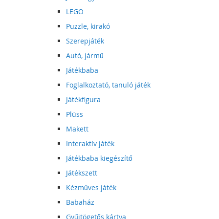
LEGO
Puzzle, kirakó
Szerepjáték
Autó, jármű
Játékbaba
Foglalkoztató, tanuló játék
Játékfigura
Plüss
Makett
Interaktív játék
Játékbaba kiegészítő
Játékszett
Kézműves játék
Babaház
Gyűjtögetős kártya