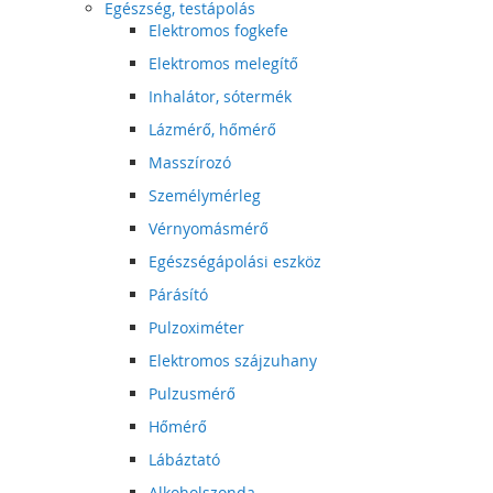
Egészség, testápolás
Elektromos fogkefe
Elektromos melegítő
Inhalátor, sótermék
Lázmérő, hőmérő
Masszírozó
Személymérleg
Vérnyomásmérő
Egészségápolási eszköz
Párásító
Pulzoximéter
Elektromos szájzuhany
Pulzusmérő
Hőmérő
Lábáztató
Alkoholszonda