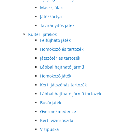
Maszk, álarc
Játékkártya
Távirányítós játék
Kültéri játékok
Felfújható játék
Homokozó és tartozék
Játszótér és tartozék
Lábbal hajtható jármű
Homokozó játék
Kerti játszóház tartozék
Lábbal hajtható jármű tartozék
Búvárjáték
Gyermekmedence
Kerti vízicsúszda
Vízipuska