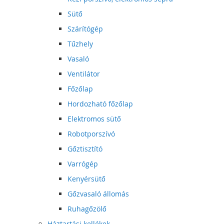
Sütő
Szárítógép
Tűzhely
Vasaló
Ventilátor
Főzőlap
Hordozható főzőlap
Elektromos sütő
Robotporszívó
Gőztisztító
Varrógép
Kenyérsütő
Gőzvasaló állomás
Ruhagőzölő
Háztartási kellékek