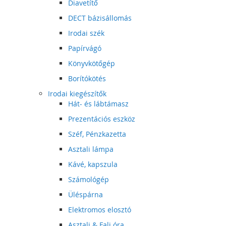
Diavetítő
DECT bázisállomás
Irodai szék
Papírvágó
Könyvkötőgép
Borítókötés
Irodai kiegészítők
Hát- és lábtámasz
Prezentációs eszköz
Széf, Pénzkazetta
Asztali lámpa
Kávé, kapszula
Számológép
Üléspárna
Elektromos elosztó
Asztali & Fali óra