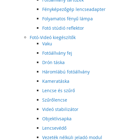
Fényképezőgép lencseadapter
Folyamatos fényű lámpa
Fotó stúdió reflektor
Fotó-Videó kiegészítők
Vaku
Fotóállvány fej
Drón táska
Háromlábú fotóállvány
Kameratáska
Lencse és szűrő
Szűrőlencse
Videó stabilizátor
Objektívsapka
Lencsevédő
Vezeték nélküli jeladó modul