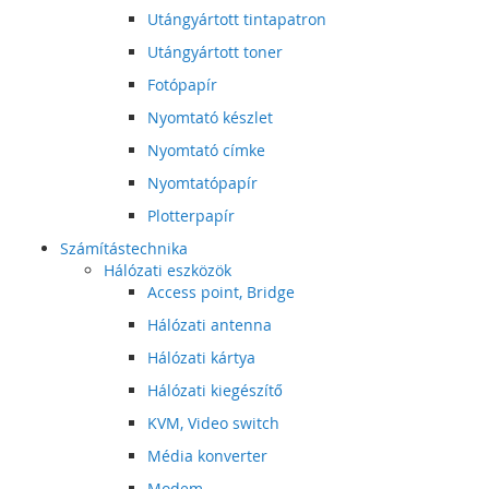
Utángyártott tintapatron
Utángyártott toner
Fotópapír
Nyomtató készlet
Nyomtató címke
Nyomtatópapír
Plotterpapír
Számítástechnika
Hálózati eszközök
Access point, Bridge
Hálózati antenna
Hálózati kártya
Hálózati kiegészítő
KVM, Video switch
Média konverter
Modem