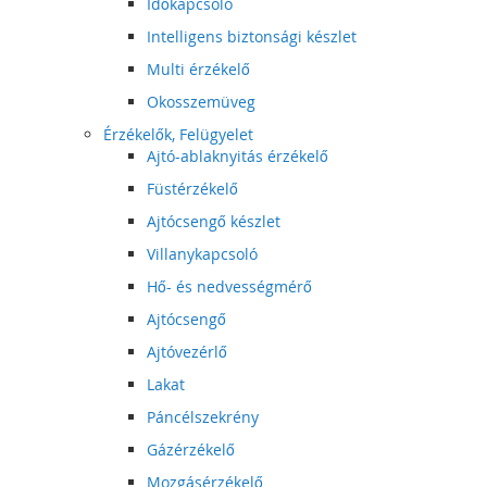
Időkapcsoló
Intelligens biztonsági készlet
Multi érzékelő
Okosszemüveg
Érzékelők, Felügyelet
Ajtó-ablaknyitás érzékelő
Füstérzékelő
Ajtócsengő készlet
Villanykapcsoló
Hő- és nedvességmérő
Ajtócsengő
Ajtóvezérlő
Lakat
Páncélszekrény
Gázérzékelő
Mozgásérzékelő