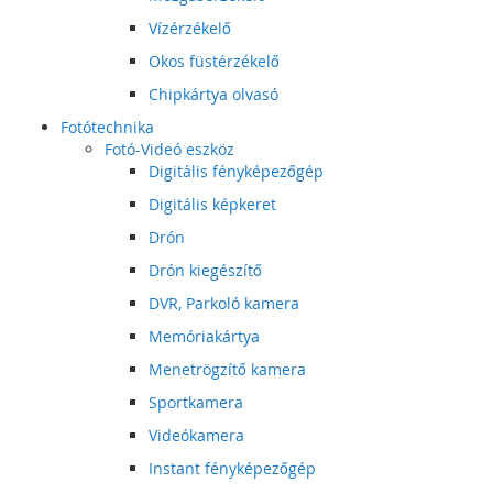
Vízérzékelő
Okos füstérzékelő
Chipkártya olvasó
Fotótechnika
Fotó-Videó eszköz
Digitális fényképezőgép
Digitális képkeret
Drón
Drón kiegészítő
DVR, Parkoló kamera
Memóriakártya
Menetrögzítő kamera
Sportkamera
Videókamera
Instant fényképezőgép