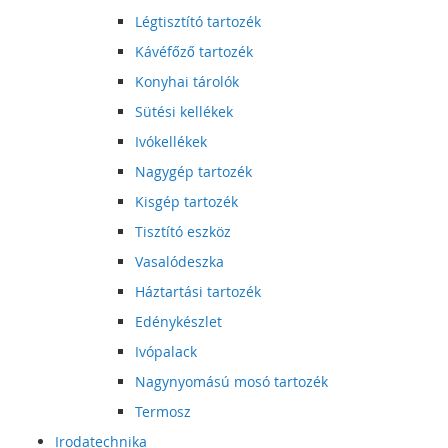
Légtisztító tartozék
Kávéfőző tartozék
Konyhai tárolók
Sütési kellékek
Ivókellékek
Nagygép tartozék
Kisgép tartozék
Tisztító eszköz
Vasalódeszka
Háztartási tartozék
Edénykészlet
Ivópalack
Nagynyomású mosó tartozék
Termosz
Irodatechnika