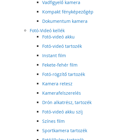
Vadfigyelő kamera
Kompakt fényképezőgép
Dokumentum kamera
Fotó-Videó kellék
Fotó-videó akku
Fotó-videó tartozék
Instant film
Fekete-fehér film
Fotó-rögzítő tartozék
Kamera retesz
Kamerafelszerelés
Drón alkatrész, tartozék
Fotó-videó akku szíj
Színes film
Sportkamera tartozék
Fotóállvány tartozék