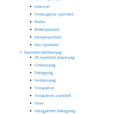
Szkenner
Tintasugaras nyomtató
Plotter
Blokknyomtató
Kártyanyomtató
Kézi nyomtató
Nyomtató kellékanyag
3D nyomtató alapanyag
Címkeszalag
Dobegység
Festékszalag
Tintapatron
Tintapatron utántöltő
Toner
Utángyártott dobegység