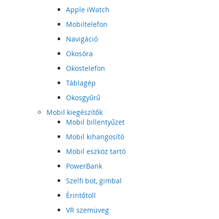
Apple iWatch
Mobiltelefon
Navigáció
Okosóra
Okostelefon
Táblagép
Okosgyűrű
Mobil kiegészítők
Mobil billentyűzet
Mobil kihangosító
Mobil eszköz tartó
PowerBank
Szelfi bot, gimbal
Érintőtoll
VR szemüveg