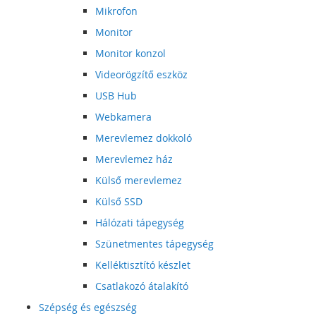
Mikrofon
Monitor
Monitor konzol
Videorögzítő eszköz
USB Hub
Webkamera
Merevlemez dokkoló
Merevlemez ház
Külső merevlemez
Külső SSD
Hálózati tápegység
Szünetmentes tápegység
Kelléktisztító készlet
Csatlakozó átalakító
Szépség és egészség