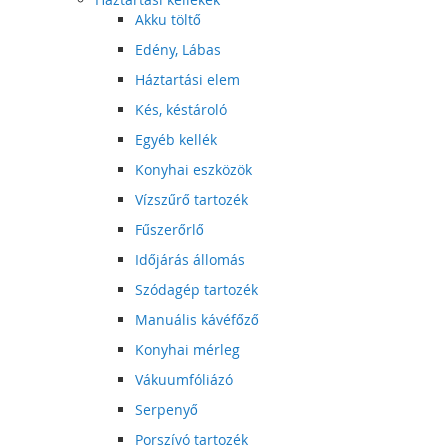
Akku töltő
Edény, Lábas
Háztartási elem
Kés, késtároló
Egyéb kellék
Konyhai eszközök
Vízszűrő tartozék
Fűszerőrlő
Időjárás állomás
Szódagép tartozék
Manuális kávéfőző
Konyhai mérleg
Vákuumfóliázó
Serpenyő
Porszívó tartozék