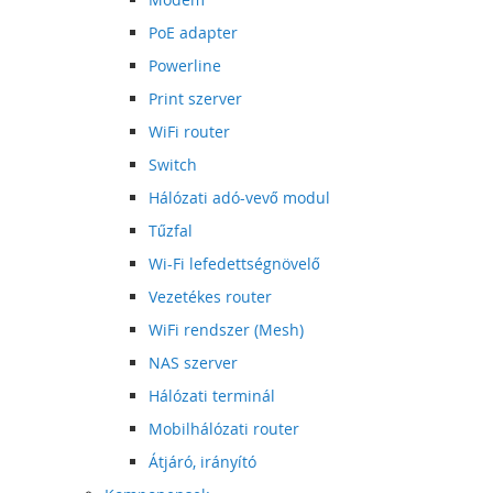
PoE adapter
Powerline
Print szerver
WiFi router
Switch
Hálózati adó-vevő modul
Tűzfal
Wi-Fi lefedettségnövelő
Vezetékes router
WiFi rendszer (Mesh)
NAS szerver
Hálózati terminál
Mobilhálózati router
Átjáró, irányító