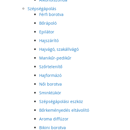
Szépségápolás
Férfi borotva
Bőrápoló
Epilátor
Hajszárító
Hajvágó, szakállvágó
Manikűr-pedikűr
Szőrtelenítő
Hajformázó
Női borotva
Sminktükör
Szépségápolási eszköz
Bőrkeményedés eltávolító
Aroma diffúzor
Bikini borotva