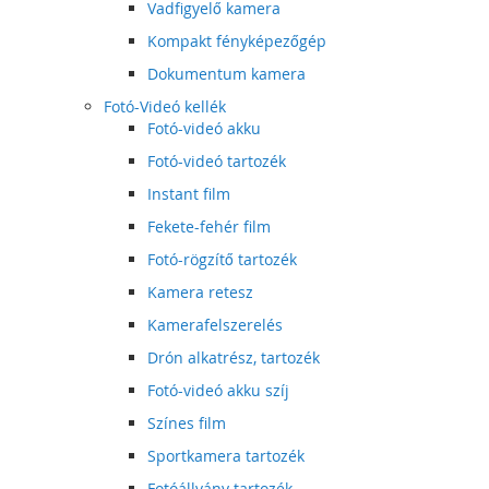
Vadfigyelő kamera
Kompakt fényképezőgép
Dokumentum kamera
Fotó-Videó kellék
Fotó-videó akku
Fotó-videó tartozék
Instant film
Fekete-fehér film
Fotó-rögzítő tartozék
Kamera retesz
Kamerafelszerelés
Drón alkatrész, tartozék
Fotó-videó akku szíj
Színes film
Sportkamera tartozék
Fotóállvány tartozék