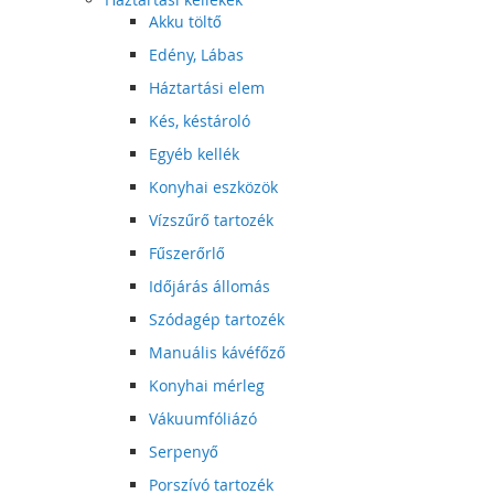
Akku töltő
Edény, Lábas
Háztartási elem
Kés, késtároló
Egyéb kellék
Konyhai eszközök
Vízszűrő tartozék
Fűszerőrlő
Időjárás állomás
Szódagép tartozék
Manuális kávéfőző
Konyhai mérleg
Vákuumfóliázó
Serpenyő
Porszívó tartozék