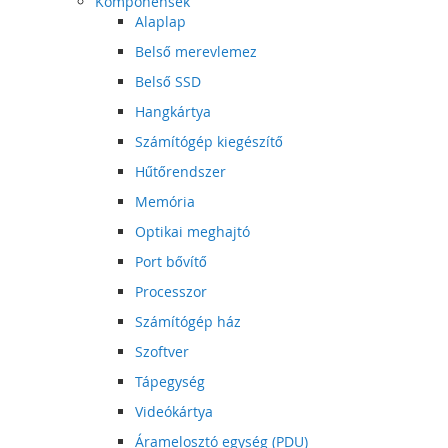
Komponensek
Alaplap
Belső merevlemez
Belső SSD
Hangkártya
Számítógép kiegészítő
Hűtőrendszer
Memória
Optikai meghajtó
Port bővítő
Processzor
Számítógép ház
Szoftver
Tápegység
Videókártya
Áramelosztó egység (PDU)