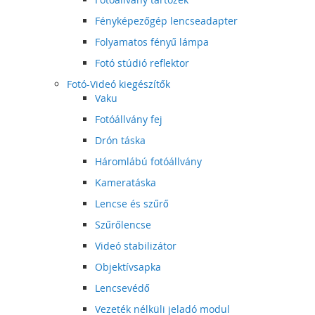
Fényképezőgép lencseadapter
Folyamatos fényű lámpa
Fotó stúdió reflektor
Fotó-Videó kiegészítők
Vaku
Fotóállvány fej
Drón táska
Háromlábú fotóállvány
Kameratáska
Lencse és szűrő
Szűrőlencse
Videó stabilizátor
Objektívsapka
Lencsevédő
Vezeték nélküli jeladó modul