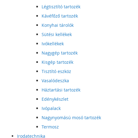
Légtisztító tartozék
Kávéfőző tartozék
Konyhai tárolók
Sütési kellékek
Ivókellékek
Nagygép tartozék
Kisgép tartozék
Tisztító eszköz
Vasalódeszka
Háztartási tartozék
Edénykészlet
Ivópalack
Nagynyomású mosó tartozék
Termosz
Irodatechnika