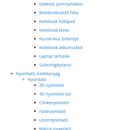
Dokkoló, portreplikátor
Betekintésvédő fólia
Notebook hűtőpad
Notebook táska
Numerikus billentyű
Notebook akkumulátor
Laptop tartozék
Számitógéptartó
Nyomtató, Kellékanyag
Nyomtató
3D nyomtató
3D nyomtató toll
Címkenyomtató
Fotónyomtató
Lézernyomtató
Mátrix nyomtató