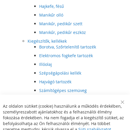
Hajkefe, fésű
Manikűr olló
Manikűr, pedikűr szett
Manikűr, pedikűr eszköz
Kiegészítők, kellékek
Borotva, Szőrtelenítő tartozék
Elektromos fogkefe tartozék
Illóolaj
Szépségápolási kellék
Hajvágó tartozék
Számítógépes szemüveg
Egészségápolási kellék
Az oldalon sütiket (cookie) használunk a működés érdekében,
Hajvágó kiegészítő
Clo
személyreszabott ajánlatokhoz és a felhasználói élmény
Coo
Szórakoztató elektronika
Bar
fokozása érdekében. Ha nem fogadja el a kiegészítő sütiket, az
Multimédia
befolyásolhatja az Ön felhasználói élményét. Ha többet
DVD, BluRay lejátszó
szeretne megtudni, kérjük olvassa el a
Süti szabályzatot