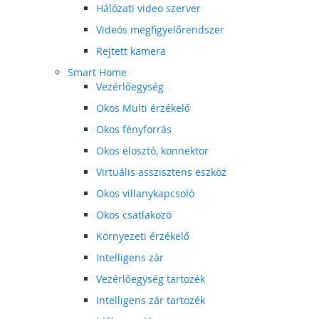
Hálózati video szerver
Videós megfigyelőrendszer
Rejtett kamera
Smart Home
Vezérlőegység
Okos Multi érzékelő
Okos fényforrás
Okos elosztó, konnektor
Virtuális asszisztens eszköz
Okos villanykapcsoló
Okos csatlakozó
Környezeti érzékelő
Intelligens zár
Vezérlőegység tartozék
Intelligens zár tartozék