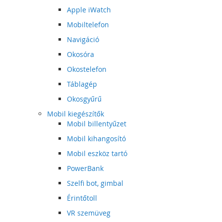
Apple iWatch
Mobiltelefon
Navigáció
Okosóra
Okostelefon
Táblagép
Okosgyűrű
Mobil kiegészítők
Mobil billentyűzet
Mobil kihangosító
Mobil eszköz tartó
PowerBank
Szelfi bot, gimbal
Érintőtoll
VR szemüveg