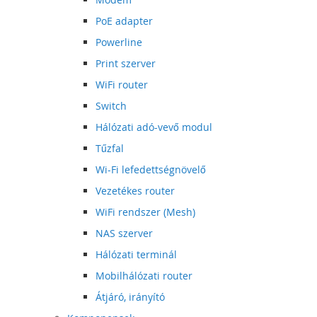
PoE adapter
Powerline
Print szerver
WiFi router
Switch
Hálózati adó-vevő modul
Tűzfal
Wi-Fi lefedettségnövelő
Vezetékes router
WiFi rendszer (Mesh)
NAS szerver
Hálózati terminál
Mobilhálózati router
Átjáró, irányító