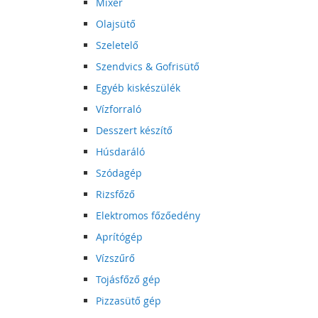
Mixer
Olajsütő
Szeletelő
Szendvics & Gofrisütő
Egyéb kiskészülék
Vízforraló
Desszert készítő
Húsdaráló
Szódagép
Rizsfőző
Elektromos főzőedény
Aprítógép
Vízszűrő
Tojásfőző gép
Pizzasütő gép