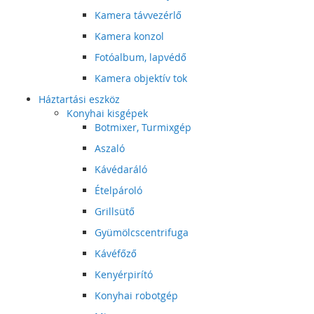
Kamera távvezérlő
Kamera konzol
Fotóalbum, lapvédő
Kamera objektív tok
Háztartási eszköz
Konyhai kisgépek
Botmixer, Turmixgép
Aszaló
Kávédaráló
Ételpároló
Grillsütő
Gyümölcscentrifuga
Kávéfőző
Kenyérpirító
Konyhai robotgép