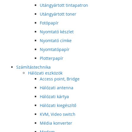
Utángyártott tintapatron
Utángyártott toner
Fotópapír
Nyomtató készlet
Nyomtató címke
Nyomtatópapír
Plotterpapír
Számítástechnika
Hálózati eszközök
Access point, Bridge
Hálózati antenna
Hálózati kártya
Hálózati kiegészítő
KVM, Video switch
Média konverter
Modem