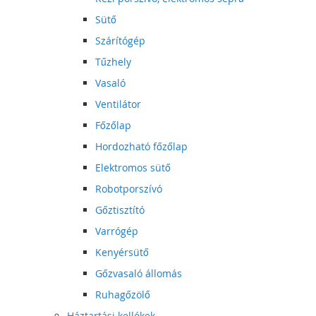
Sütő
Szárítógép
Tűzhely
Vasaló
Ventilátor
Főzőlap
Hordozható főzőlap
Elektromos sütő
Robotporszívó
Gőztisztító
Varrógép
Kenyérsütő
Gőzvasaló állomás
Ruhagőzölő
Háztartási kellékek