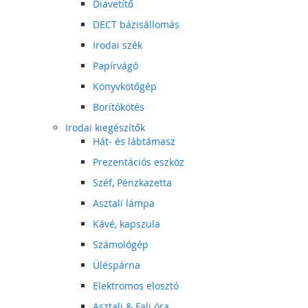
Diavetítő
DECT bázisállomás
Irodai szék
Papírvágó
Könyvkötőgép
Borítókötés
Irodai kiegészítők
Hát- és lábtámasz
Prezentációs eszköz
Széf, Pénzkazetta
Asztali lámpa
Kávé, kapszula
Számológép
Üléspárna
Elektromos elosztó
Asztali & Fali óra