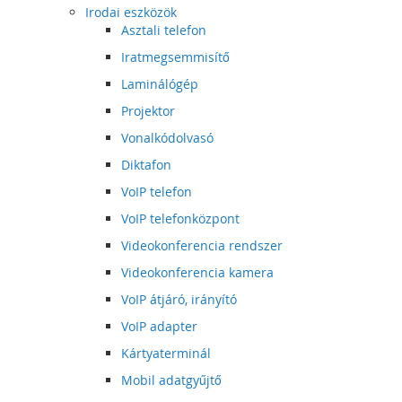
Irodai eszközök
Asztali telefon
Iratmegsemmisítő
Laminálógép
Projektor
Vonalkódolvasó
Diktafon
VoIP telefon
VoIP telefonközpont
Videokonferencia rendszer
Videokonferencia kamera
VoIP átjáró, irányító
VoIP adapter
Kártyaterminál
Mobil adatgyűjtő