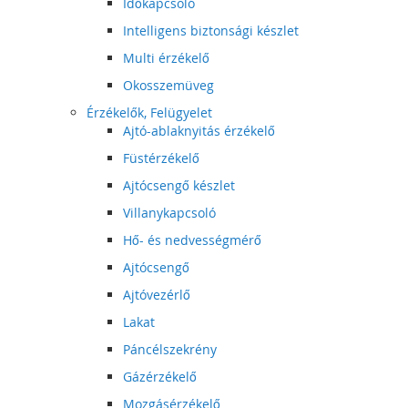
Időkapcsoló
Intelligens biztonsági készlet
Multi érzékelő
Okosszemüveg
Érzékelők, Felügyelet
Ajtó-ablaknyitás érzékelő
Füstérzékelő
Ajtócsengő készlet
Villanykapcsoló
Hő- és nedvességmérő
Ajtócsengő
Ajtóvezérlő
Lakat
Páncélszekrény
Gázérzékelő
Mozgásérzékelő