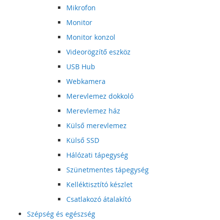
Mikrofon
Monitor
Monitor konzol
Videorögzítő eszköz
USB Hub
Webkamera
Merevlemez dokkoló
Merevlemez ház
Külső merevlemez
Külső SSD
Hálózati tápegység
Szünetmentes tápegység
Kelléktisztító készlet
Csatlakozó átalakító
Szépség és egészség