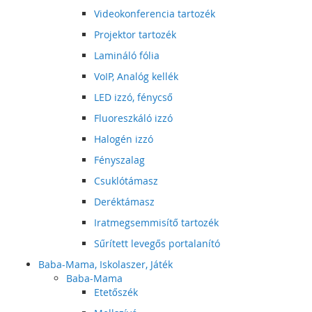
Videokonferencia tartozék
Projektor tartozék
Lamináló fólia
VoIP, Analóg kellék
LED izzó, fénycső
Fluoreszkáló izzó
Halogén izzó
Fényszalag
Csuklótámasz
Deréktámasz
Iratmegsemmisítő tartozék
Sűrített levegős portalanító
Baba-Mama, Iskolaszer, Játék
Baba-Mama
Etetőszék