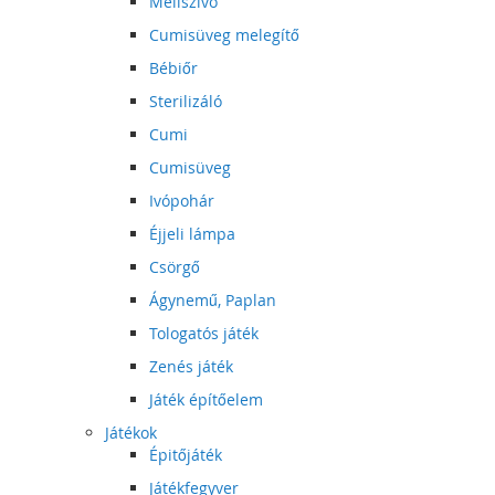
Mellszívó
Cumisüveg melegítő
Bébiőr
Sterilizáló
Cumi
Cumisüveg
Ivópohár
Éjjeli lámpa
Csörgő
Ágynemű, Paplan
Tologatós játék
Zenés játék
Játék építőelem
Játékok
Épitőjáték
Játékfegyver