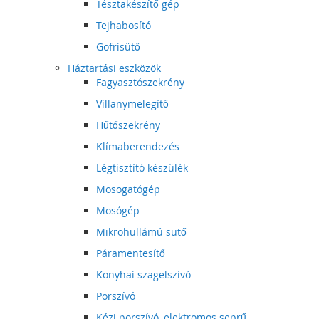
Tésztakészítő gép
Tejhabosító
Gofrisütő
Háztartási eszközök
Fagyasztószekrény
Villanymelegítő
Hűtőszekrény
Klímaberendezés
Légtisztító készülék
Mosogatógép
Mosógép
Mikrohullámú sütő
Páramentesítő
Konyhai szagelszívó
Porszívó
Kézi porszívó, elektromos seprű