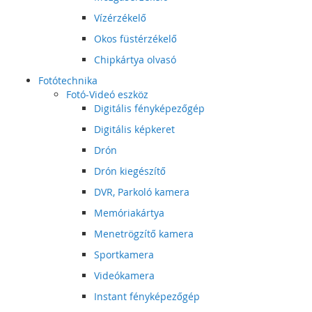
Vízérzékelő
Okos füstérzékelő
Chipkártya olvasó
Fotótechnika
Fotó-Videó eszköz
Digitális fényképezőgép
Digitális képkeret
Drón
Drón kiegészítő
DVR, Parkoló kamera
Memóriakártya
Menetrögzítő kamera
Sportkamera
Videókamera
Instant fényképezőgép