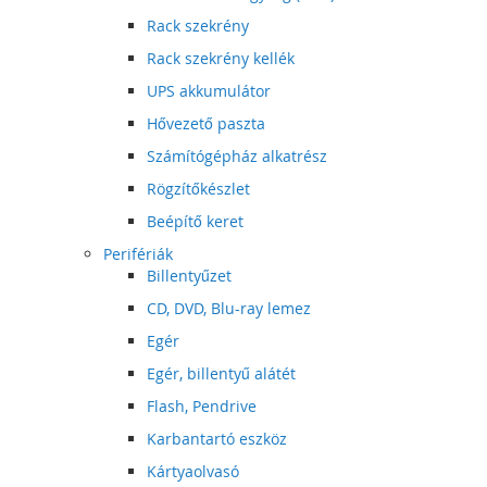
Rack szekrény
Rack szekrény kellék
UPS akkumulátor
Hővezető paszta
Számítógépház alkatrész
Rögzítőkészlet
Beépítő keret
Perifériák
Billentyűzet
CD, DVD, Blu-ray lemez
Egér
Egér, billentyű alátét
Flash, Pendrive
Karbantartó eszköz
Kártyaolvasó