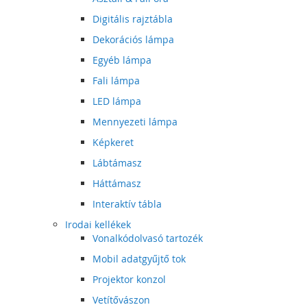
Digitális rajztábla
Dekorációs lámpa
Egyéb lámpa
Fali lámpa
LED lámpa
Mennyezeti lámpa
Képkeret
Lábtámasz
Háttámasz
Interaktív tábla
Irodai kellékek
Vonalkódolvasó tartozék
Mobil adatgyűjtő tok
Projektor konzol
Vetítővászon