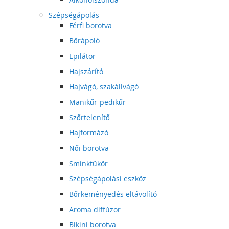
Szépségápolás
Férfi borotva
Bőrápoló
Epilátor
Hajszárító
Hajvágó, szakállvágó
Manikűr-pedikűr
Szőrtelenítő
Hajformázó
Női borotva
Sminktükör
Szépségápolási eszköz
Bőrkeményedés eltávolító
Aroma diffúzor
Bikini borotva