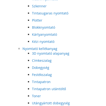
Szkenner
Tintasugaras nyomtató
Plotter
Blokknyomtató
Kártyanyomtató
Kézi nyomtató
Nyomtató kellékanyag
3D nyomtató alapanyag
Címkeszalag
Dobegység
Festékszalag
Tintapatron
Tintapatron utántöltő
Toner
Utángyártott dobegység