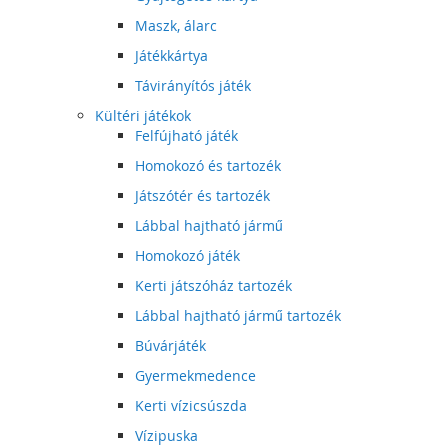
Maszk, álarc
Játékkártya
Távirányítós játék
Kültéri játékok
Felfújható játék
Homokozó és tartozék
Játszótér és tartozék
Lábbal hajtható jármű
Homokozó játék
Kerti játszóház tartozék
Lábbal hajtható jármű tartozék
Búvárjáték
Gyermekmedence
Kerti vízicsúszda
Vízipuska