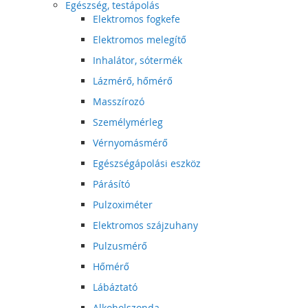
Egészség, testápolás
Elektromos fogkefe
Elektromos melegítő
Inhalátor, sótermék
Lázmérő, hőmérő
Masszírozó
Személymérleg
Vérnyomásmérő
Egészségápolási eszköz
Párásító
Pulzoximéter
Elektromos szájzuhany
Pulzusmérő
Hőmérő
Lábáztató
Alkoholszonda