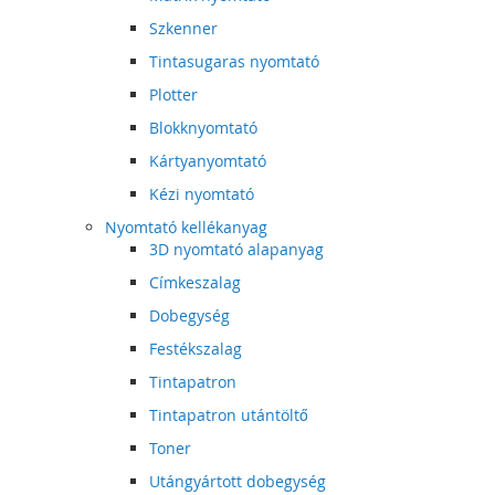
Szkenner
Tintasugaras nyomtató
Plotter
Blokknyomtató
Kártyanyomtató
Kézi nyomtató
Nyomtató kellékanyag
3D nyomtató alapanyag
Címkeszalag
Dobegység
Festékszalag
Tintapatron
Tintapatron utántöltő
Toner
Utángyártott dobegység