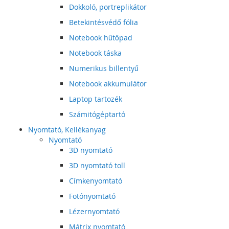
Dokkoló, portreplikátor
Betekintésvédő fólia
Notebook hűtőpad
Notebook táska
Numerikus billentyű
Notebook akkumulátor
Laptop tartozék
Számitógéptartó
Nyomtató, Kellékanyag
Nyomtató
3D nyomtató
3D nyomtató toll
Címkenyomtató
Fotónyomtató
Lézernyomtató
Mátrix nyomtató