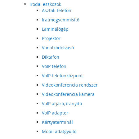
Irodai eszközök
Asztali telefon
Iratmegsemmisítő
Laminálógép
Projektor
Vonalkódolvasó
Diktafon
VoIP telefon
VoIP telefonközpont
Videokonferencia rendszer
Videokonferencia kamera
VoIP átjáró, irányító
VoIP adapter
Kártyaterminál
Mobil adatgyűjtő