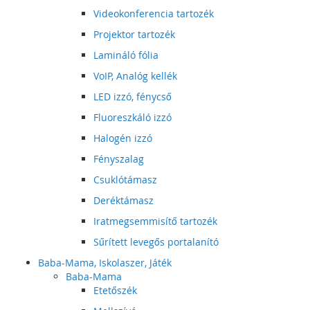
Videokonferencia tartozék
Projektor tartozék
Lamináló fólia
VoIP, Analóg kellék
LED izzó, fénycső
Fluoreszkáló izzó
Halogén izzó
Fényszalag
Csuklótámasz
Deréktámasz
Iratmegsemmisítő tartozék
Sűrített levegős portalanító
Baba-Mama, Iskolaszer, Játék
Baba-Mama
Etetőszék