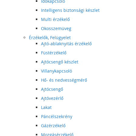
Időkapcsoló
Intelligens biztonsági készlet
Multi érzékelő
Okosszemüveg
Érzékelők, Felügyelet
Ajtó-ablaknyitás érzékelő
Füstérzékelő
Ajtócsengő készlet
Villanykapcsoló
Hő- és nedvességmérő
Ajtócsengő
Ajtóvezérlő
Lakat
Páncélszekrény
Gázérzékelő
Mozgásérzékelő