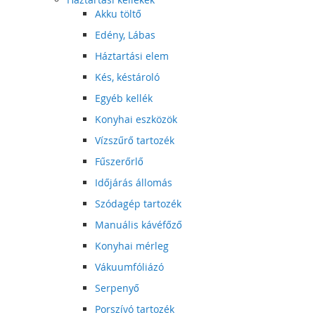
Akku töltő
Edény, Lábas
Háztartási elem
Kés, késtároló
Egyéb kellék
Konyhai eszközök
Vízszűrő tartozék
Fűszerőrlő
Időjárás állomás
Szódagép tartozék
Manuális kávéfőző
Konyhai mérleg
Vákuumfóliázó
Serpenyő
Porszívó tartozék