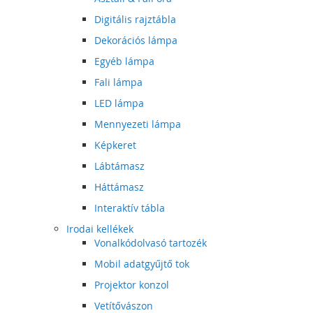
Digitális rajztábla
Dekorációs lámpa
Egyéb lámpa
Fali lámpa
LED lámpa
Mennyezeti lámpa
Képkeret
Lábtámasz
Háttámasz
Interaktív tábla
Irodai kellékek
Vonalkódolvasó tartozék
Mobil adatgyűjtő tok
Projektor konzol
Vetítővászon