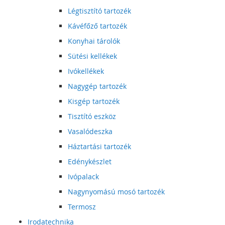
Légtisztító tartozék
Kávéfőző tartozék
Konyhai tárolók
Sütési kellékek
Ivókellékek
Nagygép tartozék
Kisgép tartozék
Tisztító eszköz
Vasalódeszka
Háztartási tartozék
Edénykészlet
Ivópalack
Nagynyomású mosó tartozék
Termosz
Irodatechnika