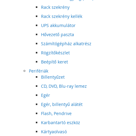
Rack szekrény
Rack szekrény kellék
UPS akkumulátor
Hővezető paszta
Számítógépház alkatrész
Rögzítőkészlet
Beépítő keret
Perifériák
Billentyűzet
CD, DVD, Blu-ray lemez
Egér
Egér, billentyű alátét
Flash, Pendrive
Karbantartó eszköz
Kártyaolvasó