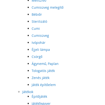
Mellszívó
Cumisüveg melegítő
Bébiőr
Sterilizáló
Cumi
Cumisüveg
Ivópohár
Éjjeli lámpa
Csörgő
Ágynemű, Paplan
Tologatós játék
Zenés játék
Játék építőelem
Játékok
Épitőjáték
Játékfegyver