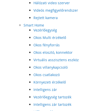
Hálózati video szerver
Videós megfigyelőrendszer
Rejtett kamera
Smart Home
Vezérlőegység
Okos Multi érzékelő
Okos fényforrás
Okos elosztó, konnektor
Virtuális asszisztens eszköz
Okos villanykapcsoló
Okos csatlakozó
Környezeti érzékelő
Intelligens zár
Vezérlőegység tartozék
Intelligens zár tartozék