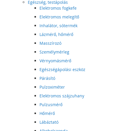
Egészség, testápolás
Elektromos fogkefe
Elektromos melegítő
Inhalátor, sótermék
Lázmérő, hőmérő
Masszírozó
Személymérleg
Vérnyomásmérő
Egészségápolási eszköz
Párásító
Pulzoximéter
Elektromos szájzuhany
Pulzusmérő
Hőmérő
Lábáztató
Alkoholszonda