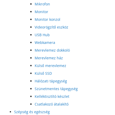
Mikrofon
Monitor
Monitor konzol
Videorögzítő eszköz
USB Hub
Webkamera
Merevlemez dokkoló
Merevlemez ház
Külső merevlemez
Külső SSD
Hálózati tápegység
Szünetmentes tápegység
Kelléktisztító készlet
Csatlakozó átalakító
Szépség és egészség