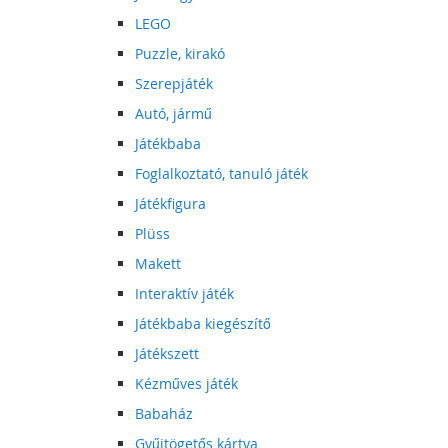
LEGO
Puzzle, kirakó
Szerepjáték
Autó, jármű
Játékbaba
Foglalkoztató, tanuló játék
Játékfigura
Plüss
Makett
Interaktív játék
Játékbaba kiegészítő
Játékszett
Kézműves játék
Babaház
Gyűjtögetős kártya