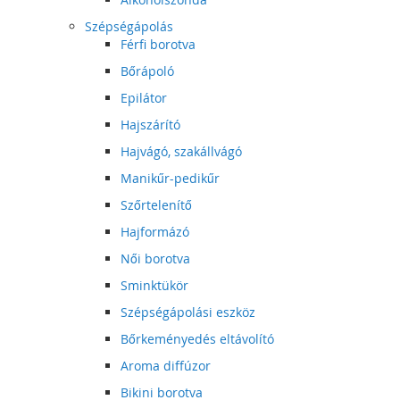
Szépségápolás
Férfi borotva
Bőrápoló
Epilátor
Hajszárító
Hajvágó, szakállvágó
Manikűr-pedikűr
Szőrtelenítő
Hajformázó
Női borotva
Sminktükör
Szépségápolási eszköz
Bőrkeményedés eltávolító
Aroma diffúzor
Bikini borotva