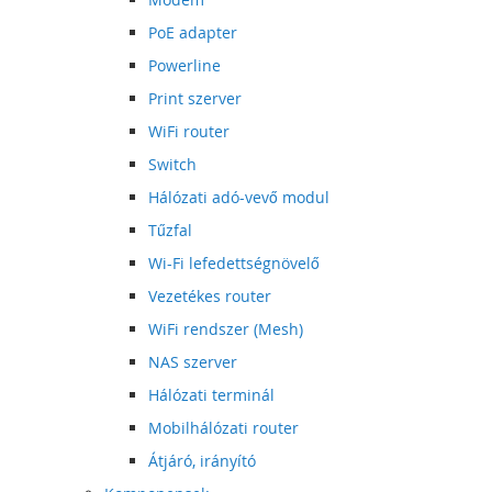
PoE adapter
Powerline
Print szerver
WiFi router
Switch
Hálózati adó-vevő modul
Tűzfal
Wi-Fi lefedettségnövelő
Vezetékes router
WiFi rendszer (Mesh)
NAS szerver
Hálózati terminál
Mobilhálózati router
Átjáró, irányító