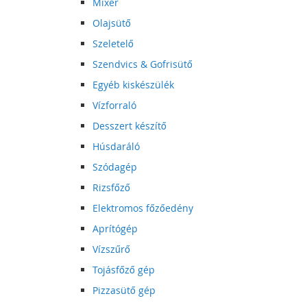
Mixer
Olajsütő
Szeletelő
Szendvics & Gofrisütő
Egyéb kiskészülék
Vízforraló
Desszert készítő
Húsdaráló
Szódagép
Rizsfőző
Elektromos főzőedény
Aprítógép
Vízszűrő
Tojásfőző gép
Pizzasütő gép