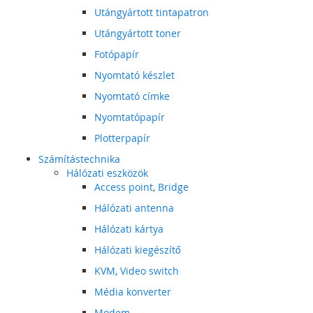
Utángyártott tintapatron
Utángyártott toner
Fotópapír
Nyomtató készlet
Nyomtató címke
Nyomtatópapír
Plotterpapír
Számítástechnika
Hálózati eszközök
Access point, Bridge
Hálózati antenna
Hálózati kártya
Hálózati kiegészítő
KVM, Video switch
Média konverter
Modem