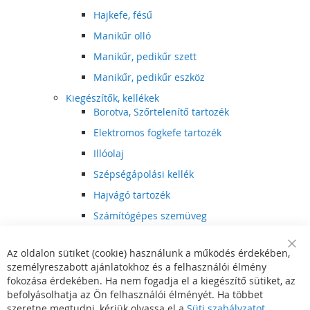
Hajkefe, fésű
Manikűr olló
Manikűr, pedikűr szett
Manikűr, pedikűr eszköz
Kiegészítők, kellékek
Borotva, Szőrtelenítő tartozék
Elektromos fogkefe tartozék
Illóolaj
Szépségápolási kellék
Hajvágó tartozék
Számítógépes szemüveg
Egészségápolási kellék
Az oldalon sütiket (cookie) használunk a működés érdekében,
Hajvágó kiegészítő
Clo
személyreszabott ajánlatokhoz és a felhasználói élmény
Coo
Szórakoztató elektronika
Bar
fokozása érdekében. Ha nem fogadja el a kiegészítő sütiket, az
Multimédia
befolyásolhatja az Ön felhasználói élményét. Ha többet
DVD, BluRay lejátszó
szeretne megtudni, kérjük olvassa el a
Süti szabályzatot