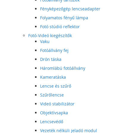
Fényképezőgép lencseadapter
Folyamatos fényű lámpa
Fotó stúdió reflektor
Fotó-Videó kiegészítők
Vaku
Fotóállvány fej
Drón táska
Háromlábú fotóállvány
Kameratáska
Lencse és szűrő
Szűrőlencse
Videó stabilizátor
Objektívsapka
Lencsevédő
Vezeték nélküli jeladó modul