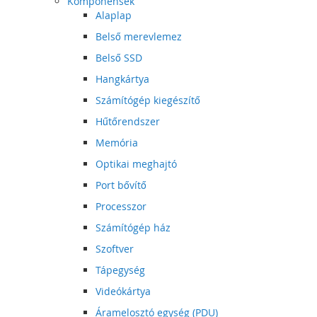
Komponensek
Alaplap
Belső merevlemez
Belső SSD
Hangkártya
Számítógép kiegészítő
Hűtőrendszer
Memória
Optikai meghajtó
Port bővítő
Processzor
Számítógép ház
Szoftver
Tápegység
Videókártya
Áramelosztó egység (PDU)