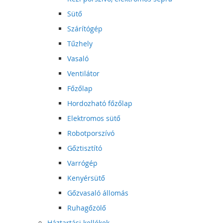
Sütő
Szárítógép
Tűzhely
Vasaló
Ventilátor
Főzőlap
Hordozható főzőlap
Elektromos sütő
Robotporszívó
Gőztisztító
Varrógép
Kenyérsütő
Gőzvasaló állomás
Ruhagőzölő
Háztartási kellékek