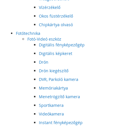
Vízérzékelő
Okos füstérzékelő
Chipkártya olvasó
Fotótechnika
Fotó-Videó eszköz
Digitális fényképezőgép
Digitális képkeret
Drón
Drón kiegészítő
DVR, Parkoló kamera
Memóriakártya
Menetrögzítő kamera
Sportkamera
Videókamera
Instant fényképezőgép