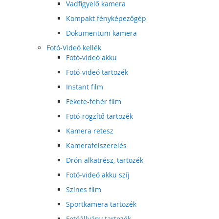
Vadfigyelő kamera
Kompakt fényképezőgép
Dokumentum kamera
Fotó-Videó kellék
Fotó-videó akku
Fotó-videó tartozék
Instant film
Fekete-fehér film
Fotó-rögzítő tartozék
Kamera retesz
Kamerafelszerelés
Drón alkatrész, tartozék
Fotó-videó akku szíj
Színes film
Sportkamera tartozék
Fotóállvány tartozék