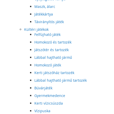
Maszk, álarc
Játékkártya
Távirányítós játék
Kültéri játékok
Felfújható játék
Homokozó és tartozék
Játszótér és tartozék
Lábbal hajtható jármű
Homokozó játék
Kerti játszóház tartozék
Lábbal hajtható jármű tartozék
Búvárjáték
Gyermekmedence
Kerti vízicsúszda
Vízipuska