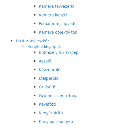
Kamera távvezérlő
Kamera konzol
Fotóalbum, lapvédő
Kamera objektív tok
Háztartási eszköz
Konyhai kisgépek
Botmixer, Turmixgép
Aszaló
Kávédaráló
Ételpároló
Grillsütő
Gyümölcscentrifuga
Kávéfőző
Kenyérpirító
Konyhai robotgép