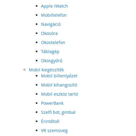
Apple iWatch
Mobiltelefon
Navigáció
Okosóra
Okostelefon
Táblagép
Okosgyűrű
Mobil kiegészítők
Mobil billentyűzet
Mobil kihangosító
Mobil eszköz tartó
PowerBank
Szelfi bot, gimbal
Érintőtoll
VR szemüveg