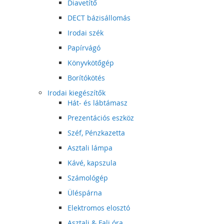
Diavetítő
DECT bázisállomás
Irodai szék
Papírvágó
Könyvkötőgép
Borítókötés
Irodai kiegészítők
Hát- és lábtámasz
Prezentációs eszköz
Széf, Pénzkazetta
Asztali lámpa
Kávé, kapszula
Számológép
Üléspárna
Elektromos elosztó
Asztali & Fali óra