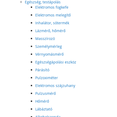
Egészség, testápolás
Elektromos fogkefe
Elektromos melegítő
Inhalátor, sótermék
Lázmérő, hőmérő
Masszírozó
Személymérleg
Vérnyomásmérő
Egészségápolási eszköz
Párásító
Pulzoximéter
Elektromos szájzuhany
Pulzusmérő
Hőmérő
Lábáztató
Alkoholszonda