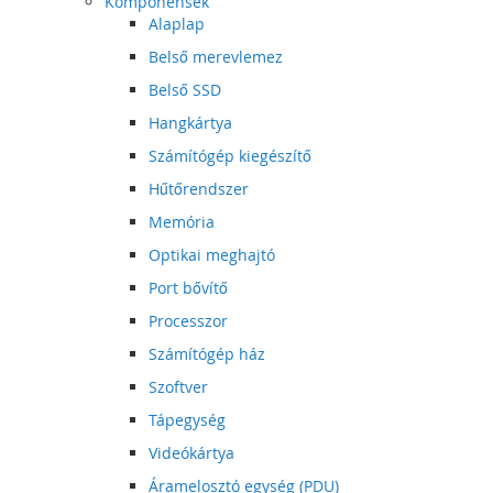
Komponensek
Alaplap
Belső merevlemez
Belső SSD
Hangkártya
Számítógép kiegészítő
Hűtőrendszer
Memória
Optikai meghajtó
Port bővítő
Processzor
Számítógép ház
Szoftver
Tápegység
Videókártya
Áramelosztó egység (PDU)