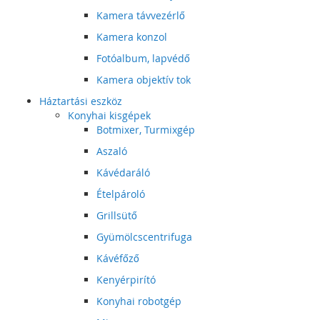
Kamera távvezérlő
Kamera konzol
Fotóalbum, lapvédő
Kamera objektív tok
Háztartási eszköz
Konyhai kisgépek
Botmixer, Turmixgép
Aszaló
Kávédaráló
Ételpároló
Grillsütő
Gyümölcscentrifuga
Kávéfőző
Kenyérpirító
Konyhai robotgép