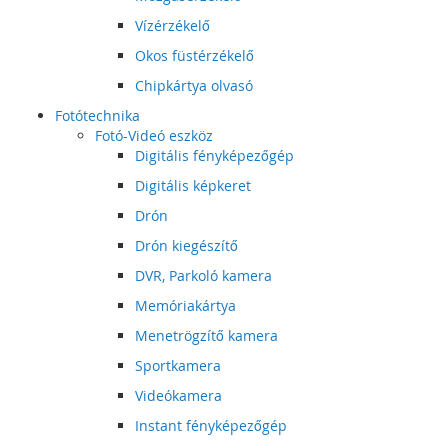
Vízérzékelő
Okos füstérzékelő
Chipkártya olvasó
Fotótechnika
Fotó-Videó eszköz
Digitális fényképezőgép
Digitális képkeret
Drón
Drón kiegészítő
DVR, Parkoló kamera
Memóriakártya
Menetrögzítő kamera
Sportkamera
Videókamera
Instant fényképezőgép