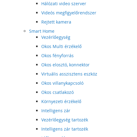
Hálózati video szerver
Videós megfigyelőrendszer
Rejtett kamera
Smart Home
Vezérlőegység
Okos Multi érzékelő
Okos fényforrás
Okos elosztó, konnektor
Virtuális asszisztens eszköz
Okos villanykapcsoló
Okos csatlakozó
Környezeti érzékelő
Intelligens zár
Vezérlőegység tartozék
Intelligens zár tartozék