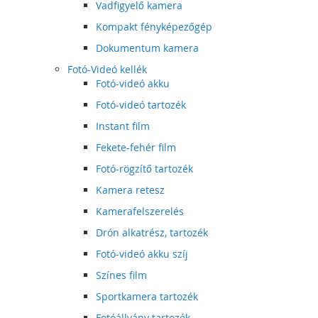
Vadfigyelő kamera
Kompakt fényképezőgép
Dokumentum kamera
Fotó-Videó kellék
Fotó-videó akku
Fotó-videó tartozék
Instant film
Fekete-fehér film
Fotó-rögzítő tartozék
Kamera retesz
Kamerafelszerelés
Drón alkatrész, tartozék
Fotó-videó akku szíj
Színes film
Sportkamera tartozék
Fotóállvány tartozék