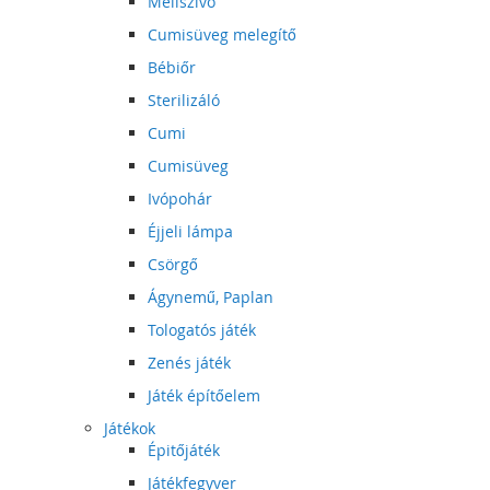
Mellszívó
Cumisüveg melegítő
Bébiőr
Sterilizáló
Cumi
Cumisüveg
Ivópohár
Éjjeli lámpa
Csörgő
Ágynemű, Paplan
Tologatós játék
Zenés játék
Játék építőelem
Játékok
Épitőjáték
Játékfegyver