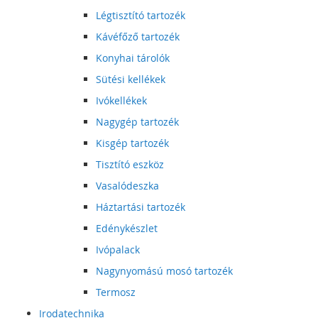
Légtisztító tartozék
Kávéfőző tartozék
Konyhai tárolók
Sütési kellékek
Ivókellékek
Nagygép tartozék
Kisgép tartozék
Tisztító eszköz
Vasalódeszka
Háztartási tartozék
Edénykészlet
Ivópalack
Nagynyomású mosó tartozék
Termosz
Irodatechnika