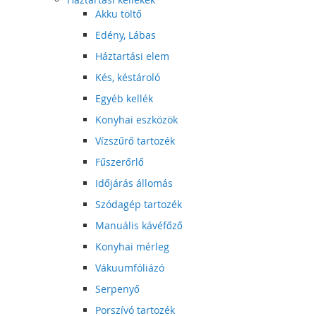
Akku töltő
Edény, Lábas
Háztartási elem
Kés, késtároló
Egyéb kellék
Konyhai eszközök
Vízszűrő tartozék
Fűszerőrlő
Időjárás állomás
Szódagép tartozék
Manuális kávéfőző
Konyhai mérleg
Vákuumfóliázó
Serpenyő
Porszívó tartozék