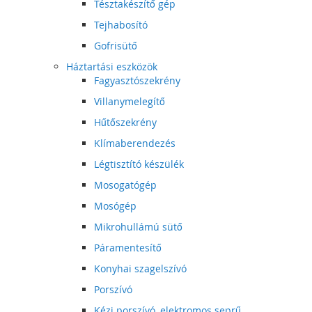
Tésztakészítő gép
Tejhabosító
Gofrisütő
Háztartási eszközök
Fagyasztószekrény
Villanymelegítő
Hűtőszekrény
Klímaberendezés
Légtisztító készülék
Mosogatógép
Mosógép
Mikrohullámú sütő
Páramentesítő
Konyhai szagelszívó
Porszívó
Kézi porszívó, elektromos seprű