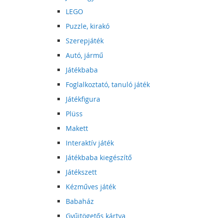
LEGO
Puzzle, kirakó
Szerepjáték
Autó, jármű
Játékbaba
Foglalkoztató, tanuló játék
Játékfigura
Plüss
Makett
Interaktív játék
Játékbaba kiegészítő
Játékszett
Kézműves játék
Babaház
Gyűjtögetős kártya