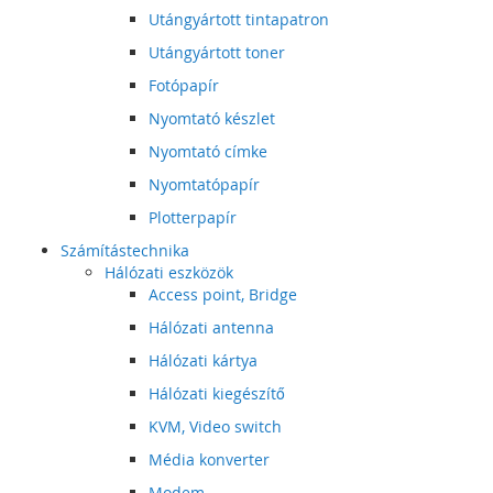
Utángyártott tintapatron
Utángyártott toner
Fotópapír
Nyomtató készlet
Nyomtató címke
Nyomtatópapír
Plotterpapír
Számítástechnika
Hálózati eszközök
Access point, Bridge
Hálózati antenna
Hálózati kártya
Hálózati kiegészítő
KVM, Video switch
Média konverter
Modem