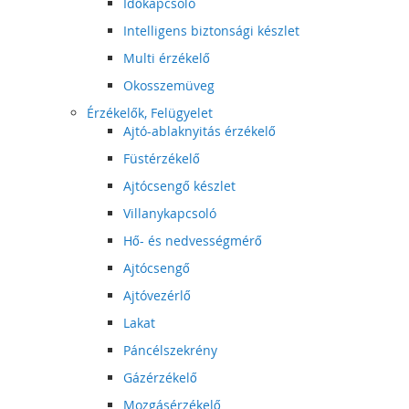
Időkapcsoló
Intelligens biztonsági készlet
Multi érzékelő
Okosszemüveg
Érzékelők, Felügyelet
Ajtó-ablaknyitás érzékelő
Füstérzékelő
Ajtócsengő készlet
Villanykapcsoló
Hő- és nedvességmérő
Ajtócsengő
Ajtóvezérlő
Lakat
Páncélszekrény
Gázérzékelő
Mozgásérzékelő