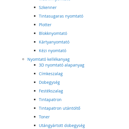
Szkenner
Tintasugaras nyomtató
Plotter
Blokknyomtató
Kártyanyomtató
Kézi nyomtató
Nyomtató kellékanyag
3D nyomtató alapanyag
Címkeszalag
Dobegység
Festékszalag
Tintapatron
Tintapatron utántöltő
Toner
Utángyártott dobegység