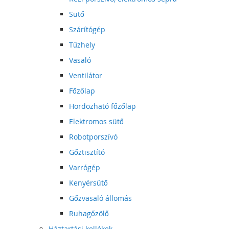
Sütő
Szárítógép
Tűzhely
Vasaló
Ventilátor
Főzőlap
Hordozható főzőlap
Elektromos sütő
Robotporszívó
Gőztisztító
Varrógép
Kenyérsütő
Gőzvasaló állomás
Ruhagőzölő
Háztartási kellékek