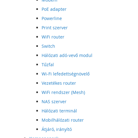
PoE adapter
Powerline
Print szerver
WiFi router
Switch
Hálózati adó-vevő modul
Tűzfal
Wi-Fi lefedettségnövelő
Vezetékes router
WiFi rendszer (Mesh)
NAS szerver
Hálózati terminál
Mobilhálózati router
Átjáró, irányító