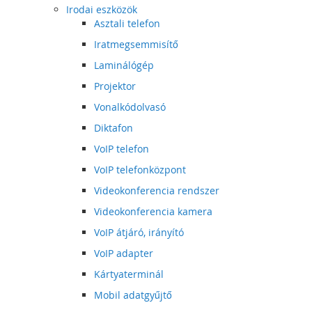
Irodai eszközök
Asztali telefon
Iratmegsemmisítő
Laminálógép
Projektor
Vonalkódolvasó
Diktafon
VoIP telefon
VoIP telefonközpont
Videokonferencia rendszer
Videokonferencia kamera
VoIP átjáró, irányító
VoIP adapter
Kártyaterminál
Mobil adatgyűjtő