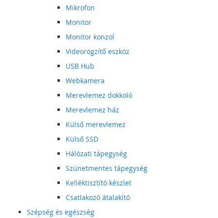
Mikrofon
Monitor
Monitor konzol
Videorögzítő eszköz
USB Hub
Webkamera
Merevlemez dokkoló
Merevlemez ház
Külső merevlemez
Külső SSD
Hálózati tápegység
Szünetmentes tápegység
Kelléktisztító készlet
Csatlakozó átalakító
Szépség és egészség