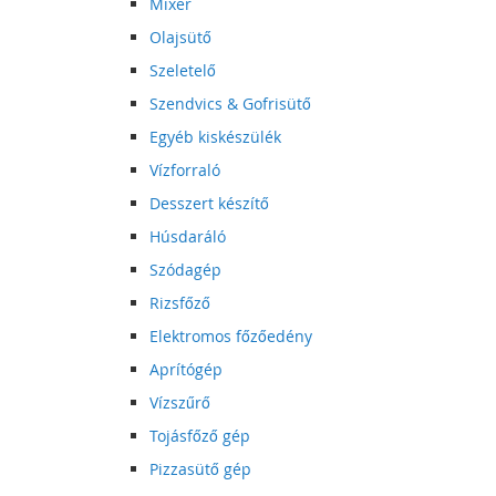
Mixer
Olajsütő
Szeletelő
Szendvics & Gofrisütő
Egyéb kiskészülék
Vízforraló
Desszert készítő
Húsdaráló
Szódagép
Rizsfőző
Elektromos főzőedény
Aprítógép
Vízszűrő
Tojásfőző gép
Pizzasütő gép