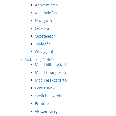
Apple iWatch
Mobiltelefon
Navigáció
Okosóra
Okostelefon
Táblagép
Okosgyűrű
Mobil kiegészítők
Mobil billentyűzet
Mobil kihangosító
Mobil eszköz tartó
PowerBank
Szelfi bot, gimbal
Érintőtoll
VR szemüveg