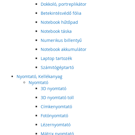
Dokkoló, portreplikátor
Betekintésvédő fólia
Notebook hűtőpad
Notebook táska
Numerikus billentyű
Notebook akkumulátor
Laptop tartozék
Számitógéptartó
Nyomtató, Kellékanyag
Nyomtató
3D nyomtató
3D nyomtató toll
Címkenyomtató
Fotónyomtató
Lézernyomtató
Mátrix nyomtató