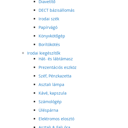
Diavetítő
DECT bázisállomás
Irodai szék
Papírvágó
Könyvkötőgép
Borítókötés
Irodai kiegészítők
Hát- és lábtámasz
Prezentációs eszköz
Széf, Pénzkazetta
Asztali lámpa
Kávé, kapszula
Számológép
Üléspárna
Elektromos elosztó
Asztali & Fali óra