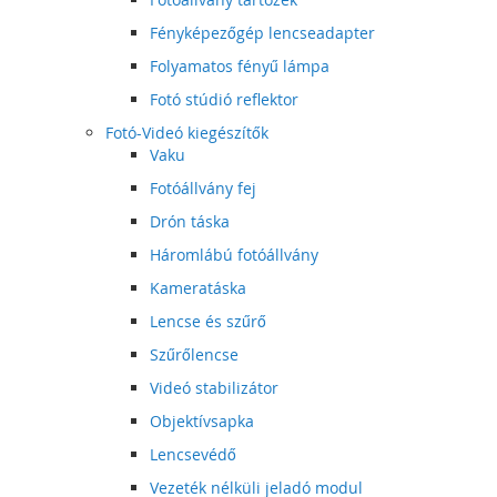
Fényképezőgép lencseadapter
Folyamatos fényű lámpa
Fotó stúdió reflektor
Fotó-Videó kiegészítők
Vaku
Fotóállvány fej
Drón táska
Háromlábú fotóállvány
Kameratáska
Lencse és szűrő
Szűrőlencse
Videó stabilizátor
Objektívsapka
Lencsevédő
Vezeték nélküli jeladó modul