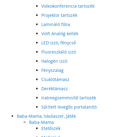
Videokonferencia tartozék
Projektor tartozék
Lamináló fólia
VoIP, Analóg kellék
LED izzó, fénycső
Fluoreszkáló izzó
Halogén izzó
Fényszalag
Csuklótámasz
Deréktámasz
Iratmegsemmisítő tartozék
Sűrített levegős portalanító
Baba-Mama, Iskolaszer, Játék
Baba-Mama
Etetőszék