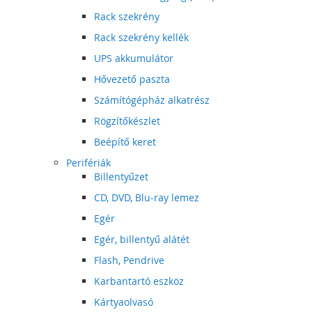
Rack szekrény
Rack szekrény kellék
UPS akkumulátor
Hővezető paszta
Számítógépház alkatrész
Rögzítőkészlet
Beépítő keret
Perifériák
Billentyűzet
CD, DVD, Blu-ray lemez
Egér
Egér, billentyű alátét
Flash, Pendrive
Karbantartó eszköz
Kártyaolvasó