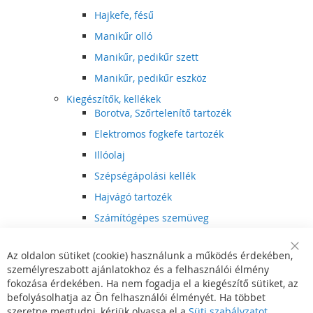
Hajkefe, fésű
Manikűr olló
Manikűr, pedikűr szett
Manikűr, pedikűr eszköz
Kiegészítők, kellékek
Borotva, Szőrtelenítő tartozék
Elektromos fogkefe tartozék
Illóolaj
Szépségápolási kellék
Hajvágó tartozék
Számítógépes szemüveg
Egészségápolási kellék
Az oldalon sütiket (cookie) használunk a működés érdekében,
Hajvágó kiegészítő
Clo
személyreszabott ajánlatokhoz és a felhasználói élmény
Coo
Szórakoztató elektronika
Bar
fokozása érdekében. Ha nem fogadja el a kiegészítő sütiket, az
Multimédia
befolyásolhatja az Ön felhasználói élményét. Ha többet
DVD, BluRay lejátszó
szeretne megtudni, kérjük olvassa el a
Süti szabályzatot