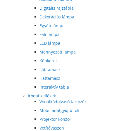
Digitális rajztábla
Dekorációs lámpa
Egyéb lámpa
Fali lámpa
LED lámpa
Mennyezeti lámpa
Képkeret
Lábtámasz
Háttámasz
Interaktív tábla
Irodai kellékek
Vonalkódolvasó tartozék
Mobil adatgyűjtő tok
Projektor konzol
Vetítővászon