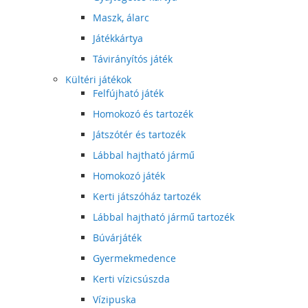
Maszk, álarc
Játékkártya
Távirányítós játék
Kültéri játékok
Felfújható játék
Homokozó és tartozék
Játszótér és tartozék
Lábbal hajtható jármű
Homokozó játék
Kerti játszóház tartozék
Lábbal hajtható jármű tartozék
Búvárjáték
Gyermekmedence
Kerti vízicsúszda
Vízipuska