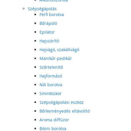
Szépségápolás
Férfi borotva
Bőrápoló
Epilátor
Hajszárító
Hajvágó, szakállvágó
Manikűr-pedikűr
Szőrtelenítő
Hajformázó
Női borotva
Sminktükör
Szépségápolási eszköz
Bőrkeményedés eltávolító
Aroma diffúzor
Bikini borotva