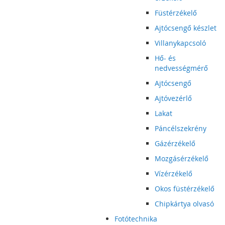
Füstérzékelő
Ajtócsengő készlet
Villanykapcsoló
Hő- és
nedvességmérő
Ajtócsengő
Ajtóvezérlő
Lakat
Páncélszekrény
Gázérzékelő
Mozgásérzékelő
Vízérzékelő
Okos füstérzékelő
Chipkártya olvasó
Fotótechnika