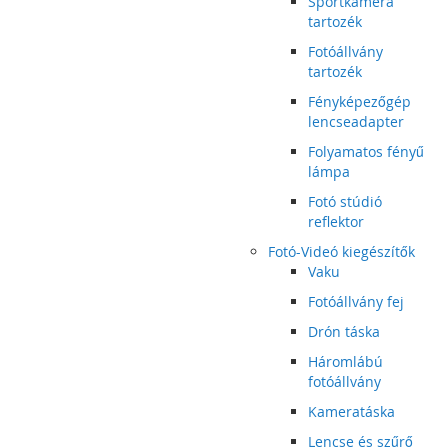
Sportkamera
tartozék
Fotóállvány
tartozék
Fényképezőgép
lencseadapter
Folyamatos fényű
lámpa
Fotó stúdió
reflektor
Fotó-Videó kiegészítők
Vaku
Fotóállvány fej
Drón táska
Háromlábú
fotóállvány
Kameratáska
Lencse és szűrő