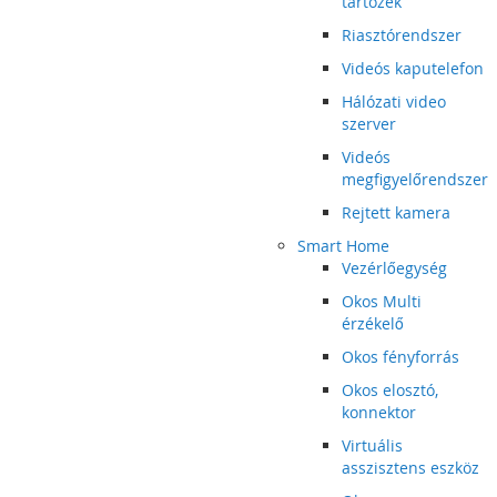
tartozék
Riasztórendszer
Videós kaputelefon
Hálózati video
szerver
Videós
megfigyelőrendszer
Rejtett kamera
Smart Home
Vezérlőegység
Okos Multi
érzékelő
Okos fényforrás
Okos elosztó,
konnektor
Virtuális
asszisztens eszköz