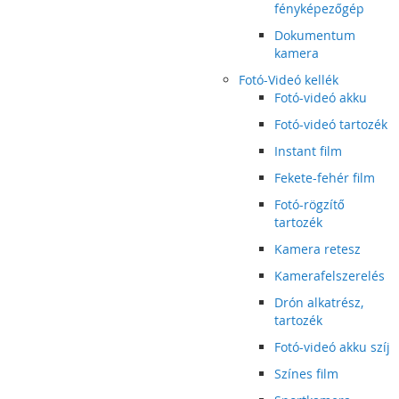
fényképezőgép
Dokumentum
kamera
Fotó-Videó kellék
Fotó-videó akku
Fotó-videó tartozék
Instant film
Fekete-fehér film
Fotó-rögzítő
tartozék
Kamera retesz
Kamerafelszerelés
Drón alkatrész,
tartozék
Fotó-videó akku szíj
Színes film