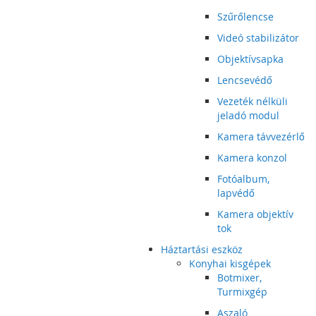
Szűrőlencse
Videó stabilizátor
Objektívsapka
Lencsevédő
Vezeték nélküli
jeladó modul
Kamera távvezérlő
Kamera konzol
Fotóalbum,
lapvédő
Kamera objektív
tok
Háztartási eszköz
Konyhai kisgépek
Botmixer,
Turmixgép
Aszaló