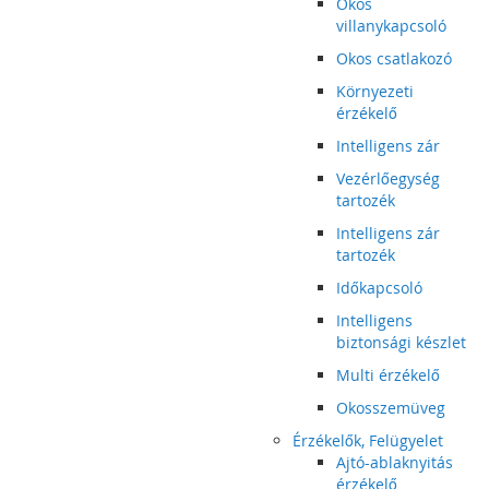
Okos
villanykapcsoló
Okos csatlakozó
Környezeti
érzékelő
Intelligens zár
Vezérlőegység
tartozék
Intelligens zár
tartozék
Időkapcsoló
Intelligens
biztonsági készlet
Multi érzékelő
Okosszemüveg
Érzékelők, Felügyelet
Ajtó-ablaknyitás
érzékelő