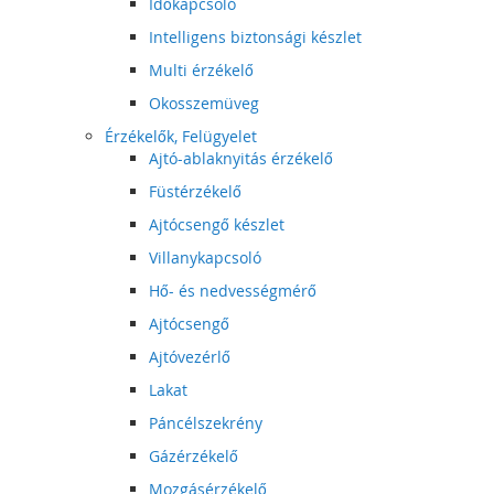
Időkapcsoló
Intelligens biztonsági készlet
Multi érzékelő
Okosszemüveg
Érzékelők, Felügyelet
Ajtó-ablaknyitás érzékelő
Füstérzékelő
Ajtócsengő készlet
Villanykapcsoló
Hő- és nedvességmérő
Ajtócsengő
Ajtóvezérlő
Lakat
Páncélszekrény
Gázérzékelő
Mozgásérzékelő