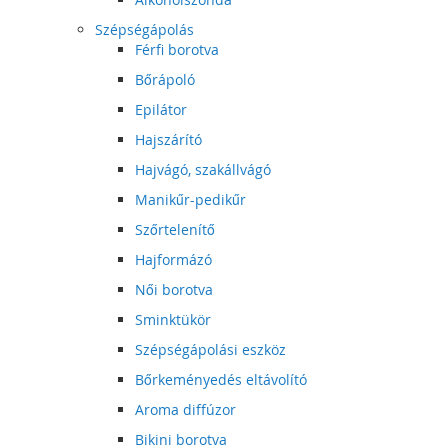
Szépségápolás
Férfi borotva
Bőrápoló
Epilátor
Hajszárító
Hajvágó, szakállvágó
Manikűr-pedikűr
Szőrtelenítő
Hajformázó
Női borotva
Sminktükör
Szépségápolási eszköz
Bőrkeményedés eltávolító
Aroma diffúzor
Bikini borotva