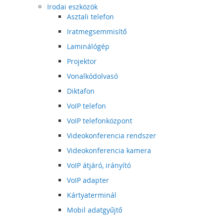
Irodai eszközök
Asztali telefon
Iratmegsemmisítő
Laminálógép
Projektor
Vonalkódolvasó
Diktafon
VoIP telefon
VoIP telefonközpont
Videokonferencia rendszer
Videokonferencia kamera
VoIP átjáró, irányító
VoIP adapter
Kártyaterminál
Mobil adatgyűjtő