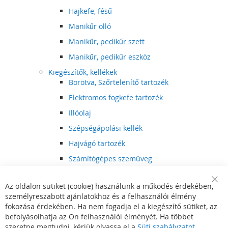
Hajkefe, fésű
Manikűr olló
Manikűr, pedikűr szett
Manikűr, pedikűr eszköz
Kiegészítők, kellékek
Borotva, Szőrtelenítő tartozék
Elektromos fogkefe tartozék
Illóolaj
Szépségápolási kellék
Hajvágó tartozék
Számítógépes szemüveg
Egészségápolási kellék
Az oldalon sütiket (cookie) használunk a működés érdekében,
Hajvágó kiegészítő
Clo
személyreszabott ajánlatokhoz és a felhasználói élmény
Coo
Szórakoztató elektronika
Bar
fokozása érdekében. Ha nem fogadja el a kiegészítő sütiket, az
Multimédia
befolyásolhatja az Ön felhasználói élményét. Ha többet
DVD, BluRay lejátszó
szeretne megtudni, kérjük olvassa el a
Süti szabályzatot