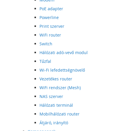
PoE adapter
Powerline
Print szerver
WiFi router
Switch
Hálózati adó-vevő modul
Tűzfal
Wi-Fi lefedettségnövelő
Vezetékes router
WiFi rendszer (Mesh)
NAS szerver
Hálózati terminál
Mobilhálózati router
Átjáró, irányító