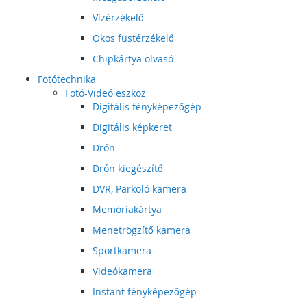
Vízérzékelő
Okos füstérzékelő
Chipkártya olvasó
Fotótechnika
Fotó-Videó eszköz
Digitális fényképezőgép
Digitális képkeret
Drón
Drón kiegészítő
DVR, Parkoló kamera
Memóriakártya
Menetrögzítő kamera
Sportkamera
Videókamera
Instant fényképezőgép