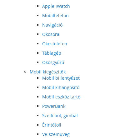
Apple iWatch
Mobiltelefon
Navigáció
Okosóra
Okostelefon
Táblagép
Okosgyűrű
Mobil kiegészítők
Mobil billentyűzet
Mobil kihangosító
Mobil eszköz tartó
PowerBank
Szelfi bot, gimbal
Érintőtoll
VR szemüveg