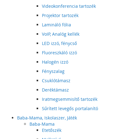
Videokonferencia tartozék
Projektor tartozék
Lamináló fólia
VoIP, Analóg kellék
LED izzó, fénycső
Fluoreszkáló izzó
Halogén izzó
Fényszalag
Csuklótámasz
Deréktámasz
Iratmegsemmisítő tartozék
Sűrített levegős portalanító
Baba-Mama, Iskolaszer, Játék
Baba-Mama
Etetőszék