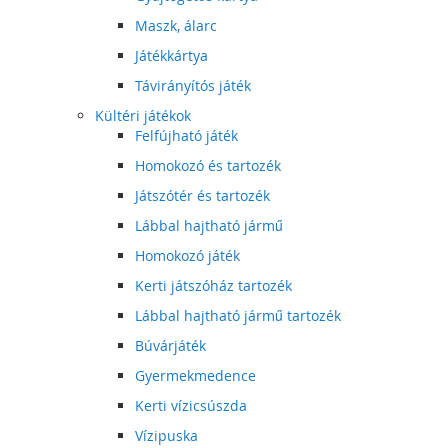
Maszk, álarc
Játékkártya
Távirányítós játék
Kültéri játékok
Felfújható játék
Homokozó és tartozék
Játszótér és tartozék
Lábbal hajtható jármű
Homokozó játék
Kerti játszóház tartozék
Lábbal hajtható jármű tartozék
Búvárjáték
Gyermekmedence
Kerti vízicsúszda
Vízipuska