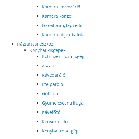
Kamera távvezérlő
Kamera konzol
Fotóalbum, lapvédő
Kamera objektív tok
Háztartási eszköz
Konyhai kisgépek
Botmixer, Turmixgép
Aszaló
Kávédaráló
Ételpároló
Grillsütő
Gyümölcscentrifuga
Kávéfőző
Kenyérpirító
Konyhai robotgép