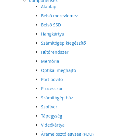
Komponensek
Alaplap
Belső merevlemez
Belső SSD
Hangkártya
Számítógép kiegészítő
Hűtőrendszer
Memória
Optikai meghajtó
Port bővítő
Processzor
Számítógép ház
Szoftver
Tápegység
Videókártya
Áramelosztó egység (PDU)