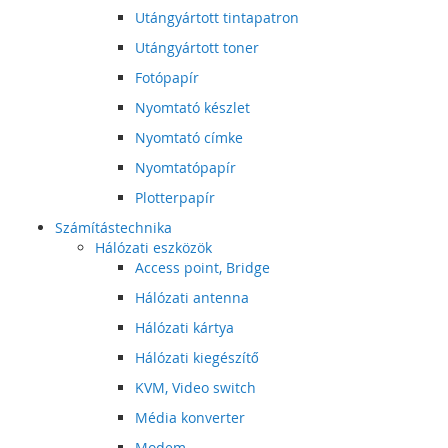
Utángyártott tintapatron
Utángyártott toner
Fotópapír
Nyomtató készlet
Nyomtató címke
Nyomtatópapír
Plotterpapír
Számítástechnika
Hálózati eszközök
Access point, Bridge
Hálózati antenna
Hálózati kártya
Hálózati kiegészítő
KVM, Video switch
Média konverter
Modem