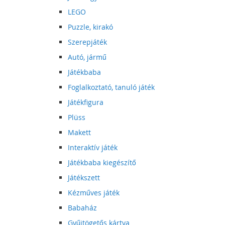
LEGO
Puzzle, kirakó
Szerepjáték
Autó, jármű
Játékbaba
Foglalkoztató, tanuló játék
Játékfigura
Plüss
Makett
Interaktív játék
Játékbaba kiegészítő
Játékszett
Kézműves játék
Babaház
Gyűjtögetős kártya