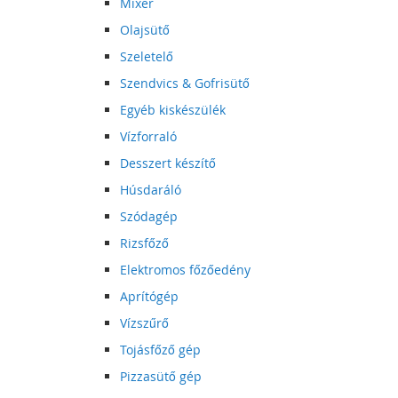
Mixer
Olajsütő
Szeletelő
Szendvics & Gofrisütő
Egyéb kiskészülék
Vízforraló
Desszert készítő
Húsdaráló
Szódagép
Rizsfőző
Elektromos főzőedény
Aprítógép
Vízszűrő
Tojásfőző gép
Pizzasütő gép