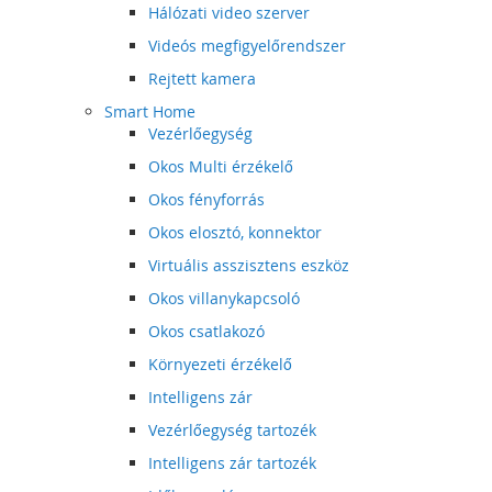
Hálózati video szerver
Videós megfigyelőrendszer
Rejtett kamera
Smart Home
Vezérlőegység
Okos Multi érzékelő
Okos fényforrás
Okos elosztó, konnektor
Virtuális asszisztens eszköz
Okos villanykapcsoló
Okos csatlakozó
Környezeti érzékelő
Intelligens zár
Vezérlőegység tartozék
Intelligens zár tartozék