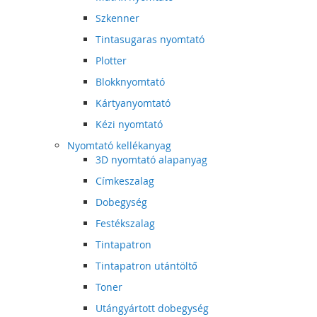
Szkenner
Tintasugaras nyomtató
Plotter
Blokknyomtató
Kártyanyomtató
Kézi nyomtató
Nyomtató kellékanyag
3D nyomtató alapanyag
Címkeszalag
Dobegység
Festékszalag
Tintapatron
Tintapatron utántöltő
Toner
Utángyártott dobegység