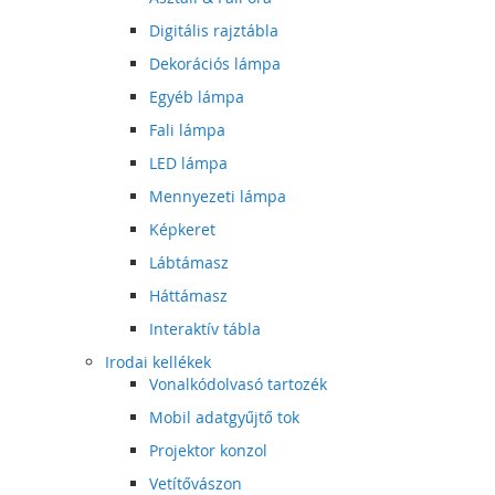
Digitális rajztábla
Dekorációs lámpa
Egyéb lámpa
Fali lámpa
LED lámpa
Mennyezeti lámpa
Képkeret
Lábtámasz
Háttámasz
Interaktív tábla
Irodai kellékek
Vonalkódolvasó tartozék
Mobil adatgyűjtő tok
Projektor konzol
Vetítővászon