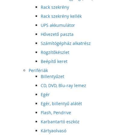
Rack szekrény
Rack szekrény kellék
UPS akkumulátor
Hővezető paszta
Számítógépház alkatrész
Rögzítőkészlet
Beépítő keret
Perifériák
Billentyűzet
CD, DVD, Blu-ray lemez
Egér
Egér, billentyű alátét
Flash, Pendrive
Karbantartó eszköz
Kártyaolvasó