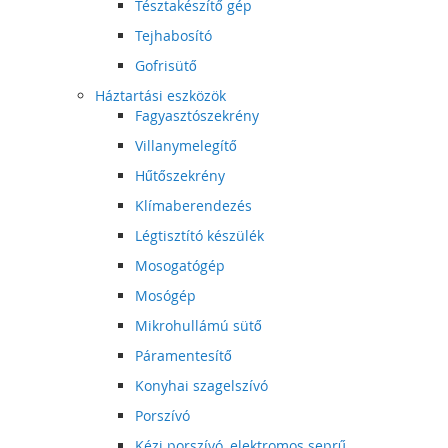
Tésztakészítő gép
Tejhabosító
Gofrisütő
Háztartási eszközök
Fagyasztószekrény
Villanymelegítő
Hűtőszekrény
Klímaberendezés
Légtisztító készülék
Mosogatógép
Mosógép
Mikrohullámú sütő
Páramentesítő
Konyhai szagelszívó
Porszívó
Kézi porszívó, elektromos seprű