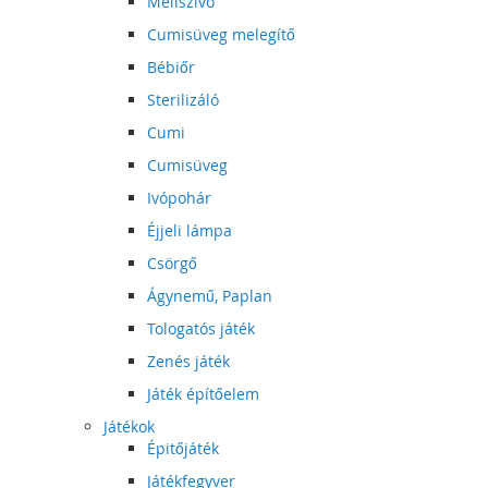
Mellszívó
Cumisüveg melegítő
Bébiőr
Sterilizáló
Cumi
Cumisüveg
Ivópohár
Éjjeli lámpa
Csörgő
Ágynemű, Paplan
Tologatós játék
Zenés játék
Játék építőelem
Játékok
Épitőjáték
Játékfegyver