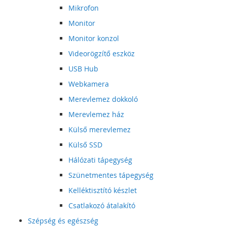
Mikrofon
Monitor
Monitor konzol
Videorögzítő eszköz
USB Hub
Webkamera
Merevlemez dokkoló
Merevlemez ház
Külső merevlemez
Külső SSD
Hálózati tápegység
Szünetmentes tápegység
Kelléktisztító készlet
Csatlakozó átalakító
Szépség és egészség