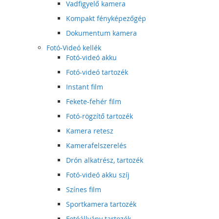
Vadfigyelő kamera
Kompakt fényképezőgép
Dokumentum kamera
Fotó-Videó kellék
Fotó-videó akku
Fotó-videó tartozék
Instant film
Fekete-fehér film
Fotó-rögzítő tartozék
Kamera retesz
Kamerafelszerelés
Drón alkatrész, tartozék
Fotó-videó akku szíj
Színes film
Sportkamera tartozék
Fotóállvány tartozék