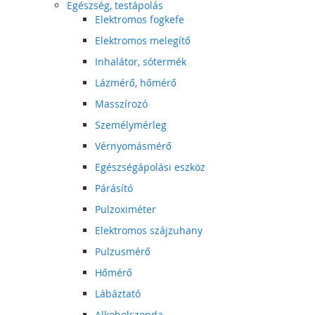
Egészség, testápolás
Elektromos fogkefe
Elektromos melegítő
Inhalátor, sótermék
Lázmérő, hőmérő
Masszírozó
Személymérleg
Vérnyomásmérő
Egészségápolási eszköz
Párásító
Pulzoximéter
Elektromos szájzuhany
Pulzusmérő
Hőmérő
Lábáztató
Alkoholszonda