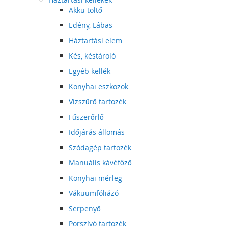
Akku töltő
Edény, Lábas
Háztartási elem
Kés, késtároló
Egyéb kellék
Konyhai eszközök
Vízszűrő tartozék
Fűszerőrlő
Időjárás állomás
Szódagép tartozék
Manuális kávéfőző
Konyhai mérleg
Vákuumfóliázó
Serpenyő
Porszívó tartozék