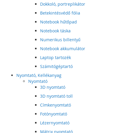
Dokkoló, portreplikátor
Betekintésvédő fólia
Notebook hűtőpad
Notebook táska
Numerikus billentyű
Notebook akkumulátor
Laptop tartozék
Számitógéptartó
Nyomtató, Kellékanyag
Nyomtató
3D nyomtató
3D nyomtató toll
Címkenyomtató
Fotónyomtató
Lézernyomtató
Mátrix nyomtató