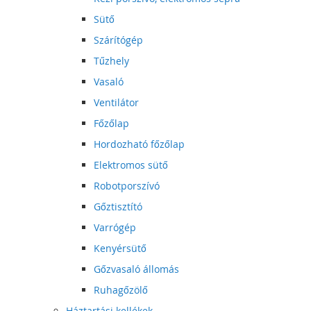
Sütő
Szárítógép
Tűzhely
Vasaló
Ventilátor
Főzőlap
Hordozható főzőlap
Elektromos sütő
Robotporszívó
Gőztisztító
Varrógép
Kenyérsütő
Gőzvasaló állomás
Ruhagőzölő
Háztartási kellékek