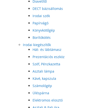
Diavetítő
DECT bázisállomás
Irodai szék
Papírvágó
Könyvkötőgép
Borítókötés
Irodai kiegészítők
Hát- és lábtámasz
Prezentációs eszköz
Széf, Pénzkazetta
Asztali lámpa
Kávé, kapszula
Számológép
Üléspárna
Elektromos elosztó
Asztali & Fali óra