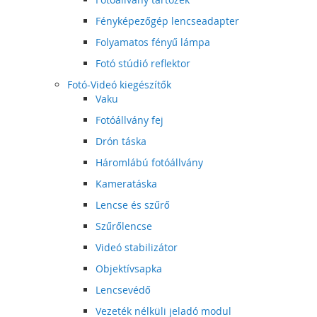
Fényképezőgép lencseadapter
Folyamatos fényű lámpa
Fotó stúdió reflektor
Fotó-Videó kiegészítők
Vaku
Fotóállvány fej
Drón táska
Háromlábú fotóállvány
Kameratáska
Lencse és szűrő
Szűrőlencse
Videó stabilizátor
Objektívsapka
Lencsevédő
Vezeték nélküli jeladó modul