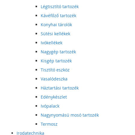
Légtisztító tartozék
Kávéfőző tartozék
Konyhai tárolók
Sütési kellékek
Ivókellékek
Nagygép tartozék
Kisgép tartozék
Tisztító eszköz
Vasalódeszka
Háztartási tartozék
Edénykészlet
Ivópalack
Nagynyomású mosó tartozék
Termosz
Irodatechnika